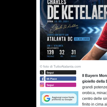
© foto di TuttoAtalanta.com
Segui
Il Bayern Mon
Mi Piace
gioiello della
Segui
grandi potenze
orobica, minac
centro delle s
finito in cima