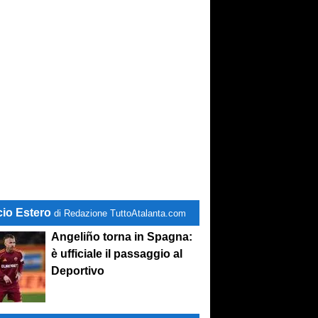
cio Estero
di Redazione TuttoAtalanta.com
Angeliño torna in Spagna:
è ufficiale il passaggio al
Deportivo