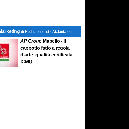
Marketing
di Redazione TuttoAtalanta.com
AP Group
Mapello - Il
cappotto fatto a regola
d'arte: qualità certificata
ICMQ