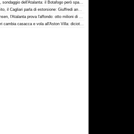
Danilo, sondaggio dell'Atalanta: il Botafogo però spara alto
Esposito, il Cagliari parla di estorsione: Giuffredi annuncia denuncia
Kristensen, l'Atalanta prova l'affondo: otto milioni di distanza
Ruggeri cambia casacca e vola all'Aston Villa: diciotto milioni più bonus