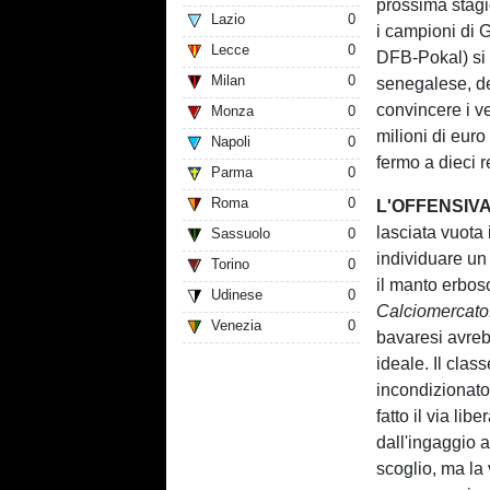
prossima stagi
Lazio
0
i campioni di G
Lecce
0
DFB-Pokal) si
Milan
0
senegalese, des
convincere i ve
Monza
0
milioni di euro 
Napoli
0
fermo a dieci r
Parma
0
Roma
0
L'OFFENSIVA
lasciata vuota 
Sassuolo
0
individuare un 
Torino
0
il manto erbos
Udinese
0
Calciomercat
Venezia
0
bavaresi avreb
ideale. Il clas
incondizionato
fatto il via lib
dall'ingaggio 
scoglio, ma la