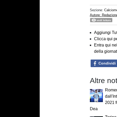
Sezione:
Calciom
Autore: Redazion
vedi letture
Aggiungi Tut
Clicca qui p
Entra qui ne
della giorna
Condividi
Altre no
Romero
dall'In
2021 f
Dea