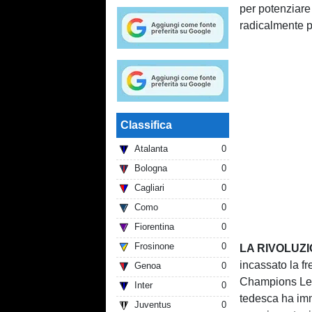
per potenziare
radicalmente pe
Classifica
Atalanta
0
Bologna
0
Cagliari
0
Como
0
Fiorentina
0
Frosinone
0
LA RIVOLUZ
incassato la fr
Genoa
0
Champions Lea
Inter
0
tedesca ha imm
Juventus
0