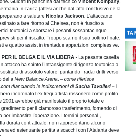
one. Guidati in panchina dal tecnico
Vincent Kompany
,
ermania in carica (attesi anche dall'atto conclusivo della
 preparano a salutare
Nicolas Jackson
. L'attaccante
tinato a fare ritorno al Chelsea, non è riuscito a
rtici teutonici a sborsare i pesanti sessantacinque
TA 
previsti per il riscatto. Troppo scarno il suo bottino finale,
eti e quattro assist in trentadue apparizioni complessive.
 PER IL BELGA E IL VIA LIBERA
- La pesante casella
in attacco ha spinto l'intransigente dirigenza teutonica a
sostituto di assoluto valore, puntando i radar dritti verso
o della
New Balance Arena
.
– come riferisce
o.com
rilanciando le indiscrezioni di
Sacha Tavolieri
–
i
bero incoronato l'ex trequartista rossonero come profilo
se 2001 avrebbe già manifestato il proprio totale e
 gradimento per il clamoroso trasferimento, fornendo di
era per imbastire l'operazione. I termini personali,
alla durata contrattuale, non rappresentano alcuno
 vera ed estenuante partita a scacchi con l'Atalanta deve