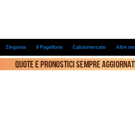
Zingonia
Il Pagellone
Calciomercato
Altre n