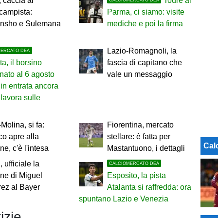
, caccia al
Touré al
campista:
Parma, ci siamo: visite
unsho e Sulemana
mediche e poi la firma
Lazio-Romagnoli, la
MERCATO DEA
ta, il borsino
fascia di capitano che
nato al 6 agosto
vale un messaggio
in entrata ancora
 lavora sulle
olina, si fa:
Fiorentina, mercato
ico apre alla
stellare: è fatta per
Cal
ne, c'è l'intesa
Mastantuono, i dettagli
 ufficiale la
CALCIOMERCATO DEA
ne di Miguel
Esposito, la pista
rez al Bayer
Atalanta si raffredda: ora
spuntano Lazio e Venezia
izie