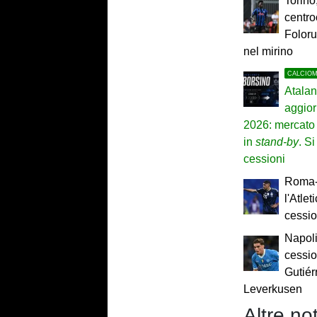
Torino
centro
Folor
nel mirino
CALCIO
Atalan
aggior
2026: mercato 
in
stand-by
. Si
cessioni
Roma-M
l'Atlet
cessio
Napoli,
cessio
Gutiér
Leverkusen
Altre not