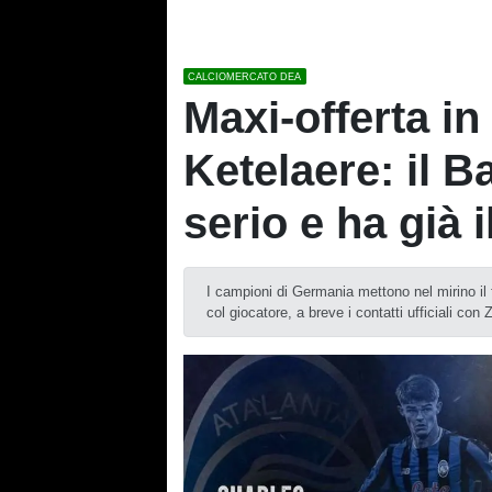
CALCIOMERCATO DEA
Maxi-offerta in
Ketelaere: il 
serio e ha già i
I campioni di Germania mettono nel mirino il 
col giocatore, a breve i contatti ufficiali con 