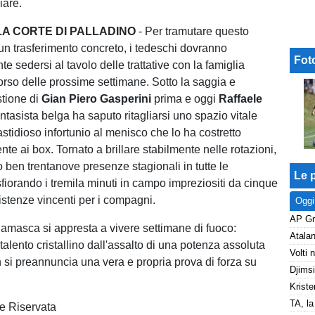
iare.
LA CORTE DI PALLADINO
- Per tramutare questo
un trasferimento concreto, i tedeschi dovranno
Fot
 sedersi al tavolo delle trattative con la famiglia
orso delle prossime settimane. Sotto la saggia e
tione di
Gian Piero Gasperini
prima e oggi
Raffaele
fantasista belga ha saputo ritagliarsi uno spazio vitale
astidioso infortunio al menisco che lo ha costretto
e ai box. Tornato a brillare stabilmente nelle rotazioni,
 ben trentanove presenze stagionali in tutte le
Le p
sfiorando i tremila minuti in campo impreziositi da cinque
sistenze vincenti per i compagni.
Oggi
amasca si appresta a vivere settimane di fuoco:
 talento cristallino dall'assalto di una potenza assoluta
 si preannuncia una vera e propria prova di forza su
.
Kriste
e Riservata