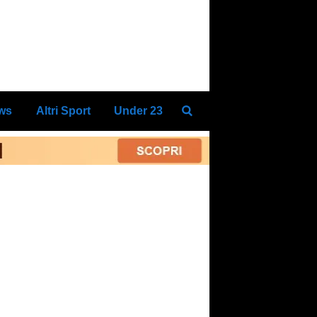
ews
Altri Sport
Under 23