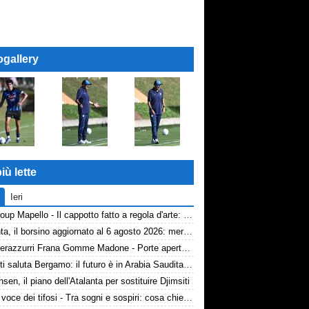
ogallery
iù lette
Ieri
AP Group Mapello - Il cappotto fatto a regola d'arte: qualità certificata ICMQ
Atalanta, il borsino aggiornato al 6 agosto 2026: mercato in entrata ancora in stand-by. Si lavora sulle cessioni
Volti nerazzurri Frana Gomme Madone - Porte aperte alla New Balance Arena: i volti dei tifosi della Dea
Djimsiti saluta Bergamo: il futuro è in Arabia Saudita! Tre milioni e firma biennale
nsen, il piano dell'Atalanta per sostituire Djimsiti
TA, la voce dei tifosi - Tra sogni e sospiri: cosa chiedono davvero i tifosi dell'Atalanta