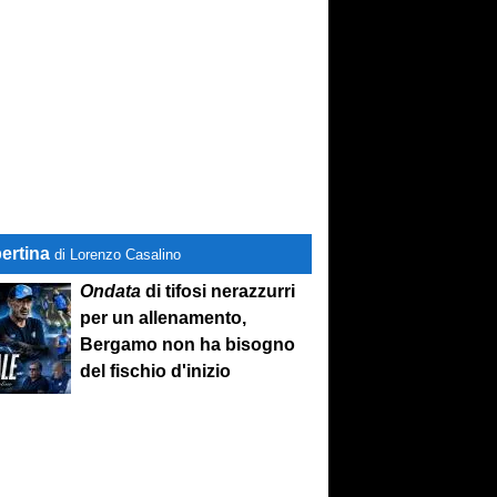
ertina
di Lorenzo Casalino
Ondata
di tifosi nerazzurri
per un allenamento,
Bergamo non ha bisogno
del fischio d'inizio