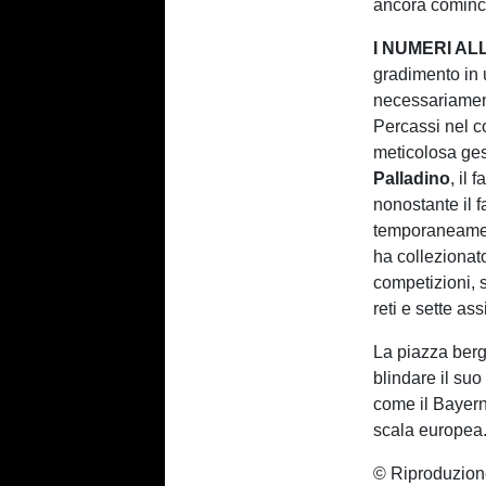
ancora cominc
I NUMERI AL
gradimento in 
necessariamente
Percassi nel c
meticolosa ges
Palladino
, il 
nonostante il f
temporaneament
ha collezionato
competizioni, 
reti e sette as
La piazza berg
blindare il suo
come il Bayern
scala europea
© Riproduzion