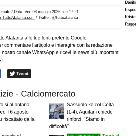
ercato
/ Data:
Ven 08 maggio 2026 alle 17:21
e TuttoAtalanta.com
/ Twitter:
@tuttoatalanta
to Atalanta alle tue fonti preferite Google
er commentare l'articolo e interagire con la redazione
l nostro canale WhatsApp e ricevi le news più importanti
ta
Tweet
tizie - Calciomercato
 si allontana
Sassuolo ko col Celta
ter, il 6 agosto
(1-4), Aquilani chiede
u riscattato dalla
rinforzi: "Siamo in
difficoltà"
CALCIOMERCATO DEA