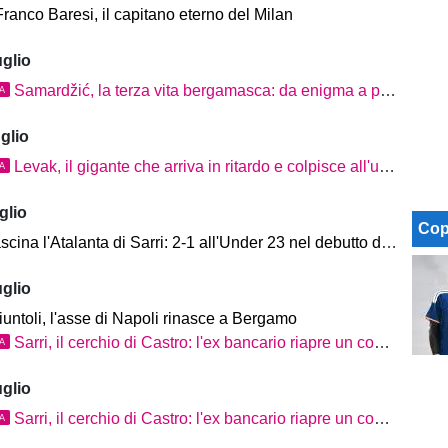
ranco Baresi, il capitano eterno del Milan
uglio
Samardžić, la terza vita bergamasca: da enigma a primo allievo di Sarri
TA
glio
Levak, il gigante che arriva in ritardo e colpisce all'ultimo
TA
glio
Cop
cina l'Atalanta di Sarri: 2-1 all'Under 23 nel debutto di Clusone
uglio
iuntoli, l'asse di Napoli rinasce a Bergamo
Sarri, il cerchio di Castro: l'ex bancario riapre un conto a Bergamo
TA
uglio
Sarri, il cerchio di Castro: l'ex bancario riapre un conto a Bergamo
TA