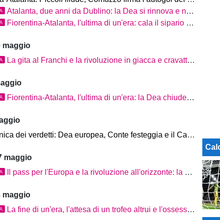
Atalanta, due anni da Dublino: la Dea si rinnova e non smette di sognare
TA
Fiorentina-Atalanta, l'ultima di un'era: cala il sipario sul Franchi
TA
0 maggio
La gita al Franchi e la rivoluzione in giacca e cravatta: l'ombra del Sarrismo per il nuovo Rinascimento nerazzurro
TA
maggio
Fiorentina-Atalanta, l'ultima di un'era: la Dea chiude il cerchio al Franchi
TA
aggio
 dei verdetti: Dea europea, Conte festeggia e il Cagliari tira il fiato
Cal
7 maggio
Il pass per l'Europa e la rivoluzione all'orizzonte: la Dea taglia i ponti con il passato
TA
3 maggio
La fine di un'era, l'attesa di un trofeo altrui e l'ossessione per il futuro: la Dea riparte da capo
TA