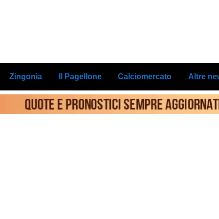
Zingonia
Il Pagellone
Calciomercato
Altre n