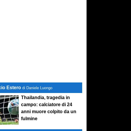
cio Estero
di Daniele Luongo
Thailandia, tragedia in
campo: calciatore di 24
anni muore colpito da un
fulmine