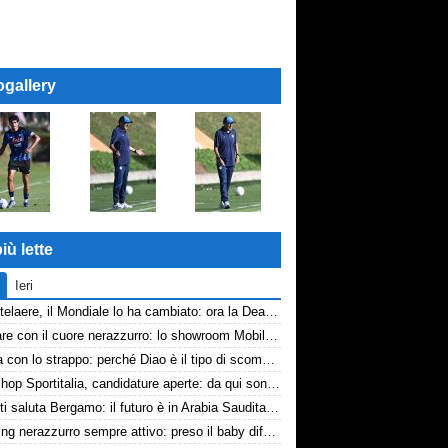
ogallery
iù lette
Ieri
De Ketelaere, il Mondiale lo ha cambiato: ora la Dea riparte da lui
Arredare con il cuore nerazzurro: lo showroom Mobilmondo a Osio Sotto. Quando essere di fede atalantina conviene
La tela con lo strappo: perché Diao è il tipo di scommessa che Giuntoli ama
Workshop Sportitalia, candidature aperte: da qui sono passate firme di Serie A
Djimsiti saluta Bergamo: il futuro è in Arabia Saudita! Tre milioni e firma biennale
Scouting nerazzurro sempre attivo: preso il baby difensore 2010 Levačić