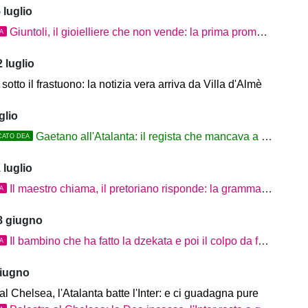
 luglio
Giuntoli, il gioielliere che non vende: la prima promessa è il silenzio delle cessioni
TA
 luglio
 sotto il frastuono: la notizia vera arriva da Villa d'Almè
glio
Gaetano all'Atalanta: il regista che mancava a Sarri
CATO DEA
 luglio
Il maestro chiama, il pretoriano risponde: la grammatica del mercato di Sarri
TA
8 giugno
Il bambino che ha fatto la dzekata e poi il colpo da fuoriclasse. La Dea ora lo vuole a Bergamo
TA
giugno
al Chelsea, l'Atalanta batte l'Inter: e ci guadagna pure