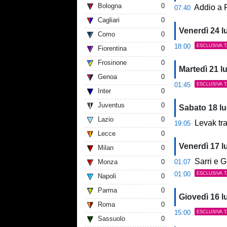
Bologna
0
Addio a F
07:40
Cagliari
0
Venerdì 24 l
Como
0
18:00
ESCLUSIVA 
Fiorentina
0
Frosinone
0
Martedì 21 lu
Genoa
0
01:45
ESCLUSIVA 
Inter
0
Juventus
0
Sabato 18 lu
Lazio
0
Levak tras
19:05
Lecce
0
Venerdì 17 l
Milan
0
Sarri e G
Monza
0
01:07
01:00
ESCLUSIVA 
Napoli
0
Parma
0
Giovedì 16 l
Roma
0
15:00
ESCLUSIVA 
Sassuolo
0