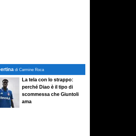
ertina
di Carmine Roca
La tela con lo strappo:
perché Diao è il tipo di
scommessa che Giuntoli
ama