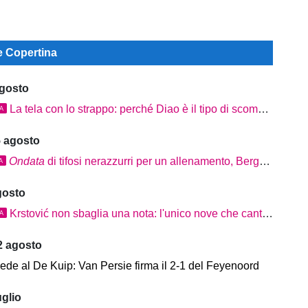
ie Copertina
agosto
La tela con lo strappo: perché Diao è il tipo di scommessa che Giuntoli ama
TA
5 agosto
Ondata
di tifosi nerazzurri per un allenamento, Bergamo non ha bisogno del fischio d'inizio
A
gosto
Krstović non sbaglia una nota: l'unico nove che canta in questa estate
TA
2 agosto
ede al De Kuip: Van Persie firma il 2-1 del Feyenoord
uglio