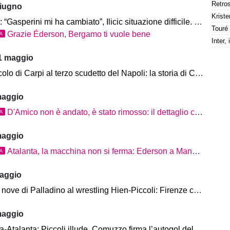
giugno
Kriste
erini mi ha cambiato”, Ilicic situazione difficile. Europa League momento perfetto”
Grazie Éderson, Bergamo ti vuole bene
TA
1 maggio
 Carpi al terzo scudetto del Napoli: la storia di Cristiano Giuntoli, nuovo DS dell'Atalanta
maggio
D'Amico non è andato, è stato rimosso: il dettaglio che cambia tutto
TA
maggio
Atalanta, la macchina non si ferma: Ederson a Manchester, i conti tornano ancora
TA
aggio
 Palladino al wrestling Hien-Piccoli: Firenze chiude la stagione dell'Atalanta con più domande che risposte
maggio
lanta: Piccoli illude, Comuzzo firma l’autogol del pari tra le proteste della Fiesole