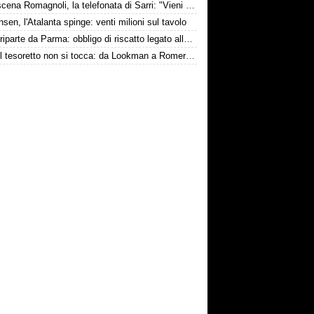
Retroscena Romagnoli, la telefonata di Sarri: "Vieni con me a Bergamo"
nsen, l'Atalanta spinge: venti milioni sul tavolo
Touré riparte da Parma: obbligo di riscatto legato alla salvezza
Inter, il tesoretto non si tocca: da Lookman a Romero, un anno di rinunce