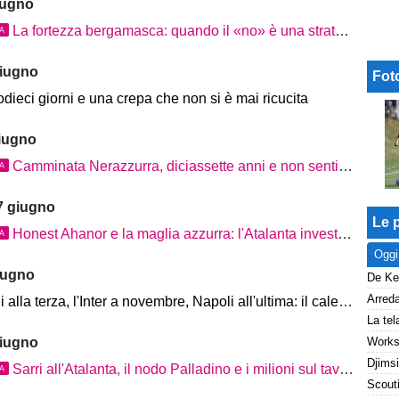
iugno
La fortezza bergamasca: quando il «no» è una strategia aziendale
TA
giugno
Fot
ieci giorni e una crepa che non si è mai ricucita
giugno
Camminata Nerazzurra, diciassette anni e non sentirli: Bergamo è ancora lei
TA
7 giugno
Le p
Honest Ahanor e la maglia azzurra: l'Atalanta investe sul futuro dell'Italia
TA
Oggi
iugno
a terza, l'Inter a novembre, Napoli all'ultima: il calendario della Dea non perdona
giugno
Sarri all'Atalanta, il nodo Palladino e i milioni sul tavolo: cosa dice davvero la storia
TA