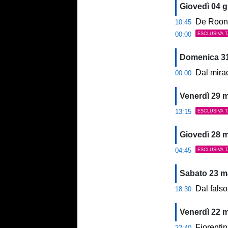
Giovedì 04 
De Roon: “Gasp
10:45
00:00
ESCLUSIVA 
Domenica 3
Dal miracolo di
00:00
Venerdì 29 
13:15
ESCLUSIVA 
Giovedì 28 
04:45
ESCLUSIVA 
Sabato 23 m
Dal falso nove di
18:30
Venerdì 22 
Fiorentina-Ata
22:40