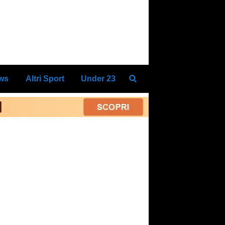
ews
Altri Sport
Under 23