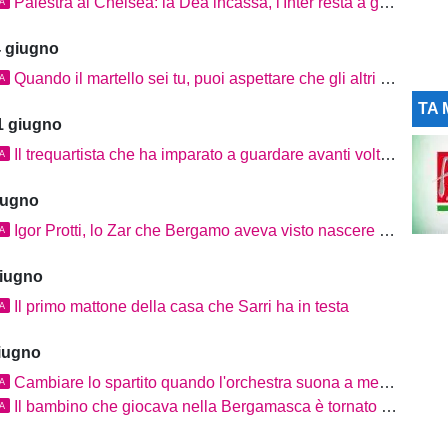
Palestra al Chelsea: la Dea incassa, l'Inter resta a guardare
TA
4 giugno
Quando il martello sei tu, puoi aspettare che gli altri si scaldino le mani
TA
TA 
1 giugno
Il trequartista che ha imparato a guardare avanti voltandosi indietro
TA
iugno
Igor Protti, lo Zar che Bergamo aveva visto nascere prima di tutti
TA
giugno
Il primo mattone della casa che Sarri ha in testa
TA
giugno
Cambiare lo spartito quando l'orchestra suona a memoria
TA
Il bambino che giocava nella Bergamasca è tornato a casa
TA