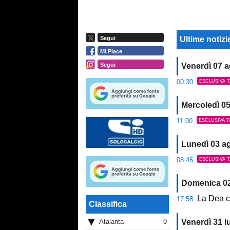
Ultime notiz
Segui
Mi Piace
Segui
Venerdì 07 
00:30
ESCLUSIVA 
Mercoledì 0
11:00
ESCLUSIVA T
Lunedì 03 a
08:46
ESCLUSIVA 
Domenica 0
La Dea c
17:58
Classifica
Atalanta
0
Venerdì 31 l