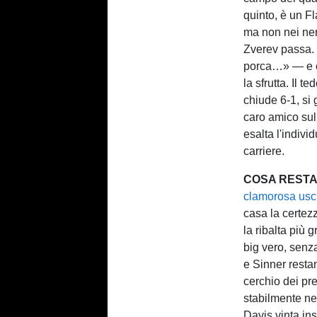
quinto, è un Fl
ma non nei ner
Zverev passa
porca…» — e c
la sfrutta. Il t
chiude 6-1, si 
caro amico sul 
esalta l'indivi
carriere.
COSA RESTA 
clamorosa usci
casa la certez
la ribalta più 
big vero, senza
e Sinner restan
cerchio dei pre
stabilmente ne
Davis vinta i