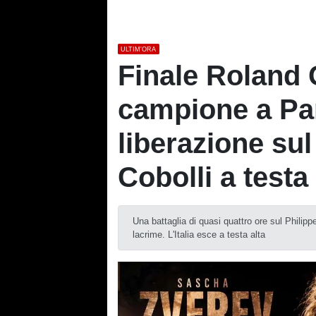
ULTIM'ORA
Finale Roland 
campione a Par
liberazione sul
Cobolli a testa 
Una battaglia di quasi quattro ore sul Philippe
lacrime. L'Italia esce a testa alta