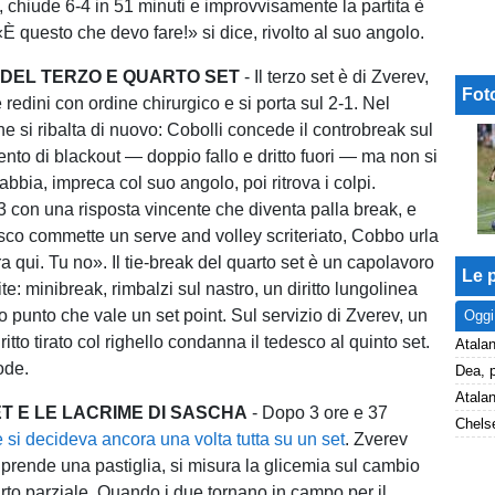
t, chiude 6-4 in 51 minuti e improvvisamente la partita è
«È questo che devo fare!» si dice, rivolto al suo angolo.
 DEL TERZO E QUARTO SET
- Il terzo set è di Zverev,
Fot
 redini con ordine chirurgico e si porta sul 2-1. Nel
ne si ribalta di nuovo: Cobolli concede il controbreak sul
nto di blackout — doppio fallo e dritto fuori — ma non si
rabbia, impreca col suo angolo, poi ritrova i colpi.
-3 con una risposta vincente che diventa palla break, e
sco commette un serve and volley scriteriato, Cobbo urla
 qui. Tu no». Il tie-break del quarto set è un capolavoro
Le p
mite: minibreak, rimbalzi sul nastro, un diritto lungolinea
 punto che vale un set point. Sul servizio di Zverev, un
Oggi
ritto tirato col righello condanna il tedesco al quinto set.
Atalan
ode.
ET E LE LACRIME DI SASCHA
- Dopo 3 ore e 37
Chelse
le si decideva ancora una volta tutta su un set
. Zverev
, prende una pastiglia, si misura la glicemia sul cambio
to parziale. Quando i due tornano in campo per il