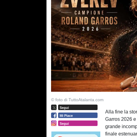
© foto di TuttoAtalanta.com
Segui
Alla fine la sto
Mi Piace
Garros 2026 e s
Segui
grande incompi
finale estenuan