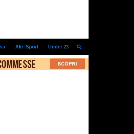
ews
Altri Sport
Under 23