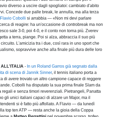
avio diverso a uscire dagli spogliatoi: cambiato d'abito
vi. Concede due palle break, le annulla, ma alla terza
.
Flavio Cobolli
si arrabbia — «Non mi devi parlare
erca di reagire: ha un'occasione di controbreak ma non
edesco sale 3-0, poi 4-0, e il conto non torna più. Zverev
getta a terra, piange. Poi si alza, abbraccia il suo più
circuito. L'amicizia tra i due, così rara in uno sport che
dualismo, sopravvive anche alla finale più dura delle loro
ALL'ITALIA
-
In un Roland Garros già segnato dalla
ta di scena di Jannik Sinner
, il tennis italiano porta a
za di avere trovato un altro campione capace di reggere
grande. Cobolli ha disputato la sua prima finale Slam da
 regali e senza timori reverenziali. Pietrangeli, Panatta
o gli unici italiani capaci di alzare un Major, ma il
tendenti si è fatto più affollato. A Flavio — da lunedì
lla top ten ATP — resta anche la gioia della Coppa
nsieme a
Matteo Berrettini
nel novembre scorso, trofeo