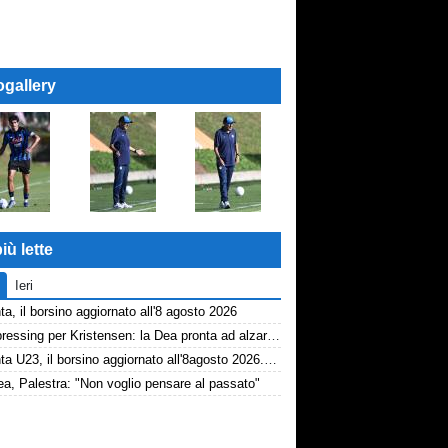
ogallery
iù lette
Ieri
ta, il borsino aggiornato all'8 agosto 2026
Dea, pressing per Kristensen: la Dea pronta ad alzare l'offerta all'Udinese
Atalanta U23, il borsino aggiornato all'8agosto 2026. Cantiere aperto per Beati
a, Palestra: "Non voglio pensare al passato"