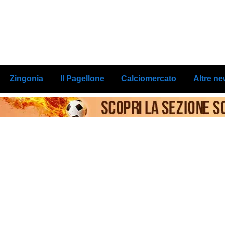
Zingonia
Il Pagellone
Calciomercato
Altre n