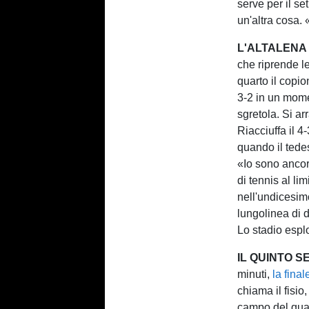
serve per il se
un'altra cosa. 
L'ALTALENA
che riprende le
quarto il copio
3-2 in un mome
sgretola. Si ar
Riacciuffa il 4
quando il tede
«Io sono ancora
di tennis al li
nell'undicesimo
lungolinea di d
Lo stadio espl
IL QUINTO S
minuti,
la fina
chiama il fisio
campo del quar