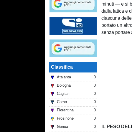
minuti — e si 
dalla fatica e
ciascuna delle 
portato un altr
senza portare 
Classifica
Atalanta
0
Bologna
0
Cagliari
0
Como
0
Fiorentina
0
Frosinone
0
IL PESO DEL
Genoa
0