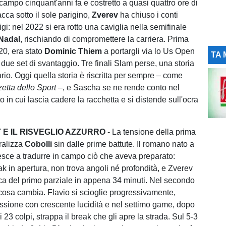
campo cinquant'anni fa e costretto a quasi quattro ore di
acca sotto il sole parigino,
Zverev
ha chiuso i conti
i: nel 2022 si era rotto una caviglia nella semifinale
 Nadal
, rischiando di compromettere la carriera. Prima
20, era stato
Dominic Thiem
a portargli via lo Us Open
TA 
due set di svantaggio. Tre finali Slam perse, una storia
rario. Oggi quella storia è riscritta per sempre – come
etta dello Sport
–, e Sascha se ne rende conto nel
in cui lascia cadere la racchetta e si distende sull'ocra
T E IL RISVEGLIO AZZURRO
- La tensione della prima
ralizza
Cobolli
sin dalle prime battute. Il romano nato a
esce a tradurre in campo ciò che aveva preparato:
ak in apertura, non trova angoli né profondità, e Zverev
ica del primo parziale in appena 34 minuti. Nel secondo
lcosa cambia. Flavio si scioglie progressivamente,
essione con crescente lucidità e nel settimo game, dopo
23 colpi, strappa il break che gli apre la strada. Sul 5-3