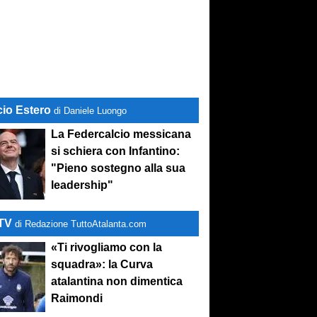
cio Estero
di Daniele Luongo
La Federcalcio messicana
si schiera con Infantino:
"Pieno sostegno alla sua
leadership"
-TV
di Redazione TuttoAtalanta.com
«Ti rivogliamo con la
squadra»: la Curva
atalantina non dimentica
Raimondi