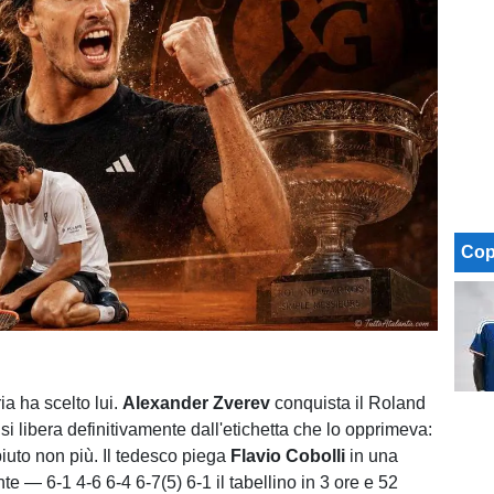
Cop
ria ha scelto lui.
Alexander Zverev
conquista il Roland
i libera definitivamente dall'etichetta che lo opprimeva:
uto non più. Il tedesco piega
Flavio Cobolli
in una
te — 6-1 4-6 6-4 6-7(5) 6-1 il tabellino in 3 ore e 52