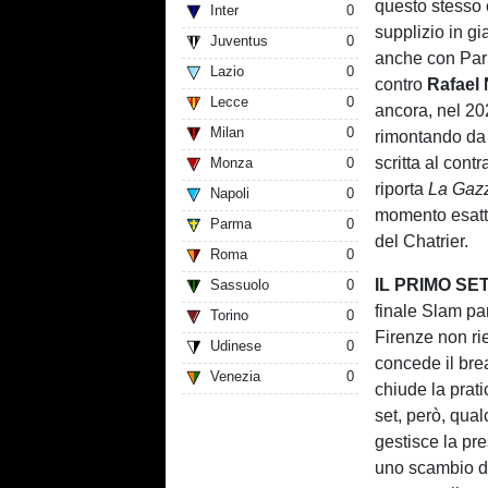
questo stesso 
Inter
0
supplizio in gi
Juventus
0
anche con Parig
Lazio
0
contro
Rafael
Lecce
0
ancora, nel 20
Milan
0
rimontando da 
scritta al cont
Monza
0
riporta
La Gazz
Napoli
0
momento esatto 
Parma
0
del Chatrier.
Roma
0
IL PRIMO SE
Sassuolo
0
finale Slam pa
Torino
0
Firenze non ri
Udinese
0
concede il bre
Venezia
0
chiude la prat
set, però, qua
gestisce la pr
uno scambio di 