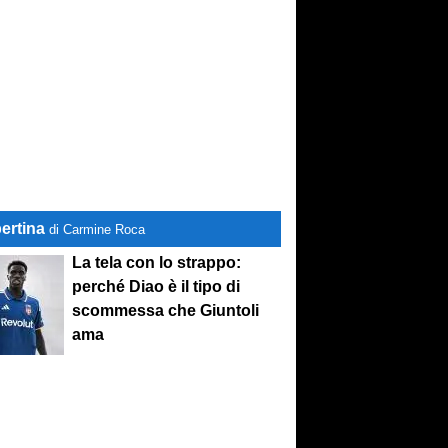
ertina
di Carmine Roca
La tela con lo strappo:
perché Diao è il tipo di
scommessa che Giuntoli
ama