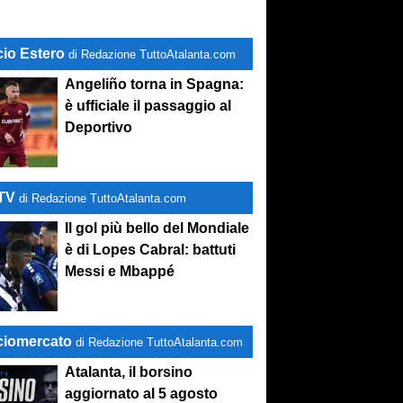
cio Estero
di Redazione TuttoAtalanta.com
Angeliño torna in Spagna:
è ufficiale il passaggio al
Deportivo
-TV
di Redazione TuttoAtalanta.com
Il gol più bello del Mondiale
è di Lopes Cabral: battuti
Messi e Mbappé
ciomercato
di Redazione TuttoAtalanta.com
Atalanta, il borsino
aggiornato al 5 agosto