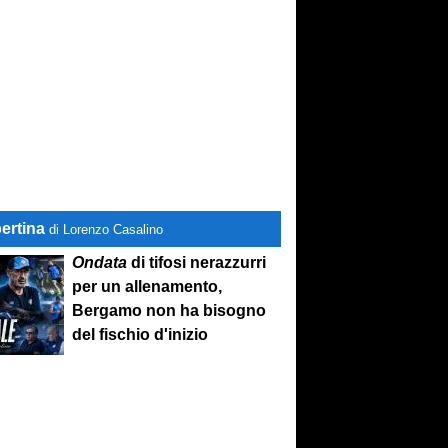
ertina
di Lorenzo Casalino
Ondata
di tifosi nerazzurri
per un allenamento,
Bergamo non ha bisogno
del fischio d'inizio