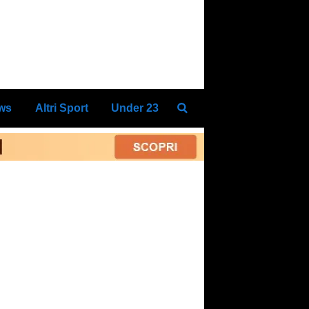
ews
Altri Sport
Under 23