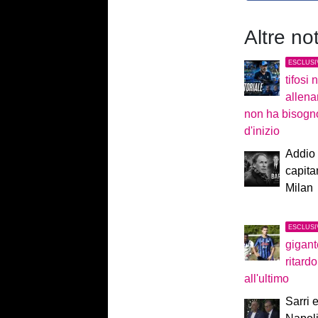
Altre no
ESCLUSI
tifosi 
allen
non ha bisogno
d'inizio
Addio 
capita
Milan
ESCLUSI
gigant
ritard
all'ultimo
Sarri e