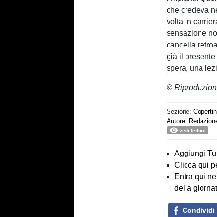
che credeva ne
volta in carrie
sensazione non
cancella retro
già il presente
spera, una lez
© Riproduzion
Sezione:
Copertin
Autore: Redazion
vedi letture
Aggiungi Tut
Clicca qui p
Entra qui ne
della giorna
Condividi