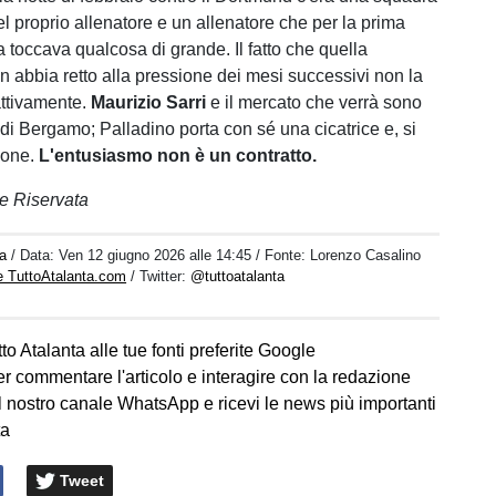
l proprio allenatore e un allenatore che per la prima
ra toccava qualcosa di grande. Il fatto che quella
 abbia retto alla pressione dei mesi successivi non la
attivamente.
Maurizio Sarri
e il mercato che verrà sono
 di Bergamo; Palladino porta con sé una cicatrice e, si
ione.
L'entusiasmo non è un contratto.
e Riservata
a
/ Data:
Ven 12 giugno 2026 alle 14:45
/ Fonte: Lorenzo Casalino
e TuttoAtalanta.com
/ Twitter:
@tuttoatalanta
to Atalanta alle tue fonti preferite Google
er commentare l'articolo e interagire con la redazione
l nostro canale WhatsApp e ricevi le news più importanti
ta
Tweet