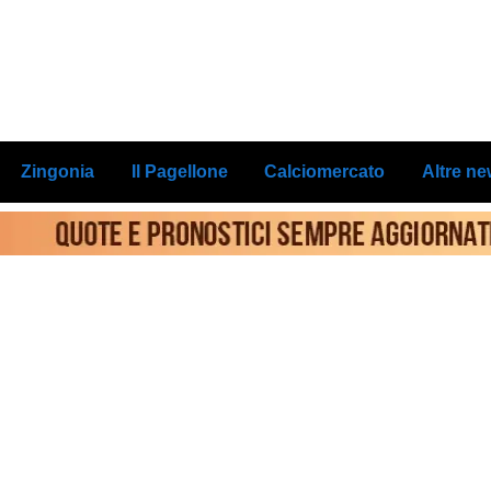
Zingonia
Il Pagellone
Calciomercato
Altre n