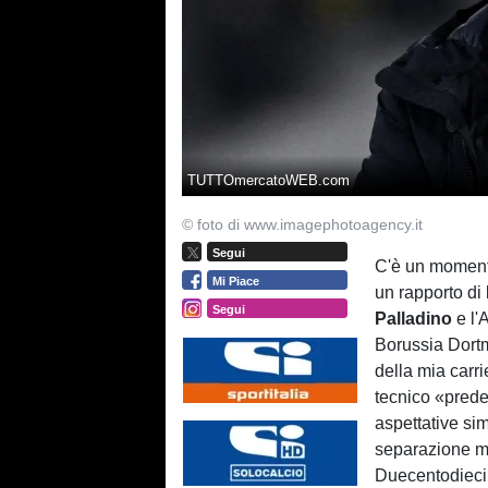
TUTTOmercatoWEB.com
© foto di www.imagephotoagency.it
Segui
C'è un momento
Mi Piace
un rapporto di
Segui
Palladino
e l'
Borussia Dortm
della mia carri
tecnico «prede
aspettative si
separazione mo
Duecentodieci 