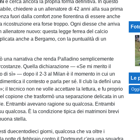
ni
e cerca ancora la propria forma definitiva. In questo
abile, chiedere a un allenatore di 42 anni alla sua prima
nza fuori dalla comfort zone fiorentina di essere anche
lla ricostruzione era forse troppo. Ogni diesse che arriva
Fot
n allenatore nuovo: questa legge ferrea del calcio
applicata anche a Bergamo, con la puntualità di un
rò una narrativa che renda Palladino semplicemente
circostanze. Quella dichiarazione — «Se mi merito il
 di sì» — dopo il 2-3 al Milan è il momento in cui un
Le p
dimentica il contesto e parla per sé. Il club la definì una
»; il tecnico non ne volle accettare la lettura, e fu proprio
Oggi
 del copione che trasformò una separazione delicata in un
le. Entrambi avevano ragione su qualcosa. Entrambi
su qualcosa. È la condizione tipica dei matrimoni brevi
buona stella.
sti duecentodieci giorni, qualcosa che va oltre i
lla notte di febbraio contro il Dortmund c'era una squadra