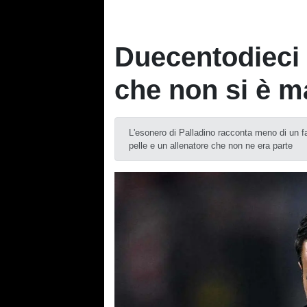
Duecentodieci 
che non si è ma
L'esonero di Palladino racconta meno di un fa
pelle e un allenatore che non ne era parte