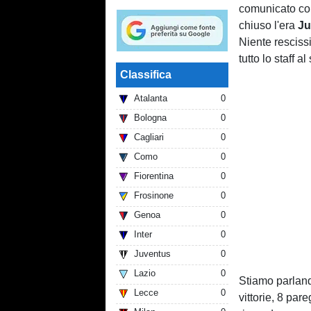
comunicato con
chiuso l'era
Ju
Niente resciss
tutto lo staff al
Classifica
Atalanta
0
Bologna
0
Cagliari
0
Como
0
Fiorentina
0
Frosinone
0
Genoa
0
Inter
0
Juventus
0
Lazio
0
Stiamo parlando
Lecce
0
vittorie, 8 par