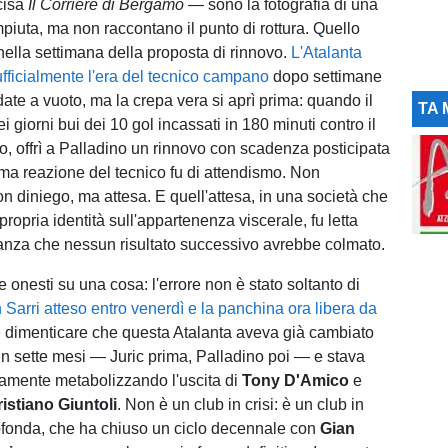
cisa
Il Corriere di Bergamo
— sono la fotografia di una
piuta, ma non raccontano il punto di rottura. Quello
 nella settimana della proposta di rinnovo.
L'Atalanta
fficialmente l'era del tecnico campano
dopo settimane
ndate a vuoto, ma la crepa vera si aprì prima: quando il
TA 
ei giorni bui dei 10 gol incassati in 180 minuti contro il
 offrì a Palladino un rinnovo con scadenza posticipata
ima reazione del tecnico fu di attendismo. Non
n diniego, ma attesa. E quell'attesa, in una società che
 propria identità sull'appartenenza viscerale, fu letta
nza che nessun risultato successivo avrebbe colmato.
onesti su una cosa: l'errore non è stato soltanto di
 Sarri atteso entro venerdì e la panchina ora libera da
le dimenticare che questa Atalanta aveva già cambiato
 in sette mesi — Juric prima, Palladino poi — e stava
mente metabolizzando l'uscita di
Tony D'Amico
e
istiano Giuntoli
. Non è un club in crisi: è un club in
ofonda, che ha chiuso un ciclo decennale con
Gian