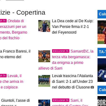
tizie - Copertina
Cal
Ondata
di
La Dea cede al De Kuip:
VA TA
nerazzurri per un
Van Persie firma il 2-1
amento, Bergamo
del Feyenoord
 del fischio
a Franco Baresi, il
Samardžić, la
ESCLUSIVA TA
TA
no eterno del
terza vita bergamasca:
da enigma a primo
allievo di Sarri
Levak, il
Levak trascina l'Atalanta
VA TA
e che arriva in
di Sarri: 2-1 all'Under 23
o e colpisce
nel debutto di Clusone
Cal
 Giuntoli, l'asse di
Sarri, il
ESCLUSIVA TA