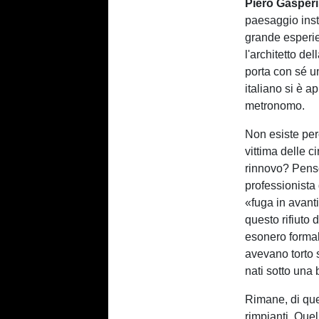
Piero Gasperi
paesaggio inst
grande esperie
l'architetto de
porta con sé u
italiano si è 
metronomo.
Non esiste pe
vittima delle 
rinnovo? Penso
professionista 
«fuga in avanti
questo rifiuto
esonero forma
avevano torto 
nati sotto una 
Rimane, di que
rimpianti. Que