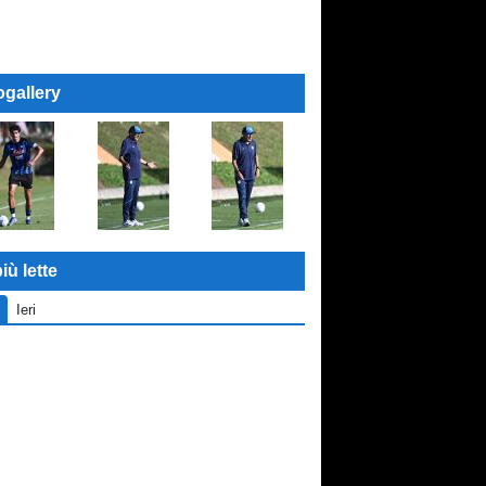
ogallery
iù lette
Ieri