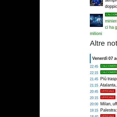
sempre
doppi
CALCIO
minier
ci ha
milioni
Altre not
Venerdì 07 
22:45
CALCIOMER
22:15
CALCIOMER
Più trasp
21:45
Atalanta,
21:15
20:45
UFFICIALE
20:15
UFFICIALE
Milan, uffici
20:00
Palestra: 
19:15
18:40
UFFICIALE