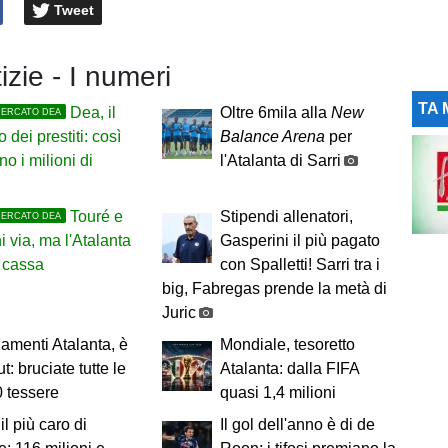
Tweet
izie - I numeri
TA 
Dea, il
Oltre 6mila alla
New
MERCATO DEA
 dei prestiti: così
Balance Arena
per
no i milioni di
l'Atalanta di Sarri
Touré e
Stipendi allenatori,
MERCATO DEA
i via, ma l'Atalanta
Gasperini il più pagato
 cassa
con Spalletti! Sarri tra i
big, Fabregas prende la metà di
Juric
menti Atalanta, è
Mondiale, tesoretto
t: bruciate tutte le
Atalanta: dalla FIFA
 tessere
quasi 1,4 milioni
il più caro di
Il gol dell'anno è di de