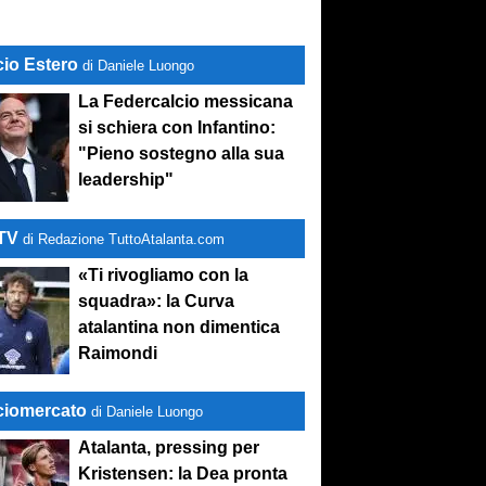
cio Estero
di Daniele Luongo
La Federcalcio messicana
si schiera con Infantino:
"Pieno sostegno alla sua
leadership"
-TV
di Redazione TuttoAtalanta.com
«Ti rivogliamo con la
squadra»: la Curva
atalantina non dimentica
Raimondi
ciomercato
di Daniele Luongo
Atalanta, pressing per
Kristensen: la Dea pronta