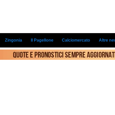
Zingonia
Il Pagellone
Calciomercato
Altre n