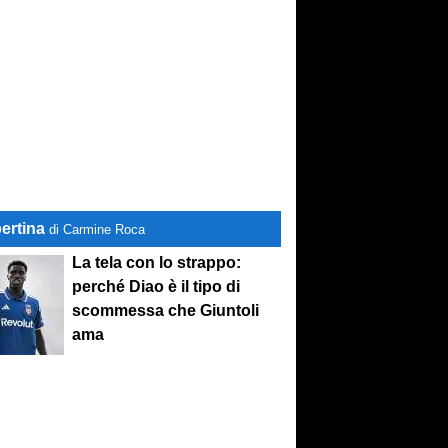
ertina
di Carmine Roca
La tela con lo strappo:
perché Diao è il tipo di
scommessa che Giuntoli
ama