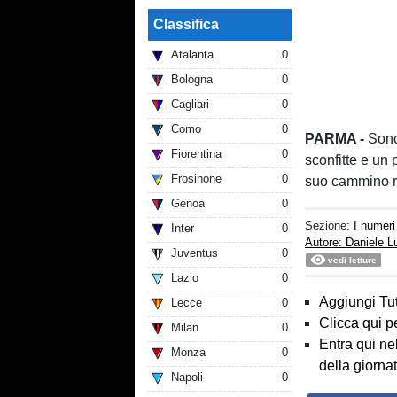
Classifica
Atalanta
0
Bologna
0
Cagliari
0
Como
0
PARMA -
Sono 
Fiorentina
0
sconfitte e un 
Frosinone
0
suo cammino ri
Genoa
0
Sezione:
I numer
Inter
0
Autore: Daniele 
Juventus
0
vedi letture
Lazio
0
Aggiungi Tut
Lecce
0
Clicca qui p
Milan
0
Entra qui ne
Monza
0
della giorna
Napoli
0