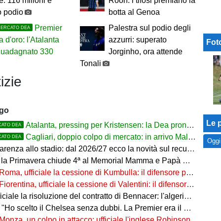
: 116 milioni e
Roon: i tifosi premiano la
o podio
botta al Genoa
Premier
Palestra sul podio degli
MERCATO DEA
a d'oro: l'Atalanta
azzurri: superato
Fot
 guadagnato 330
Jorginho, ora attende
Tonali
izie
ago
Le p
Atalanta, pressing per Kristensen: la Dea pronta ad alzare l'offerta all'Udinese
CATO DEA
Cagliari, doppio colpo di mercato: in arrivo Maldini e Kevin Carlos
CATO DEA
Oggi
arenza allo stadio: dal 2026/27 ecco la novità sul recupero
 la Primavera chiude 4ª al Memorial Mamma e Papà Cairo
Roma, ufficiale la cessione di Kumbulla: il difensore passa al Rayo Vallecano
Fiorentina, ufficiale la cessione di Valentini: il difensore passa al Deportivo Alavés
ale la risoluzione del contratto di Bennacer: l'algerino saluta dopo sette anni
"Ho scelto il Chelsea senza dubbi. La Premier era il mio sogno"
Monza, un colpo in attacco: ufficiale l'inglese Robinson