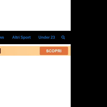
ews
Altri Sport
Under 23