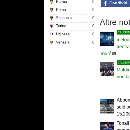
Parma
0
Condividi
Roma
0
Sassuolo
0
Altre not
Torino
0
CALCIO
Udinese
0
metodo
Venezia
0
rientra
Touré
CALCIO
Maldin
non fa
Abbona
sold ou
15.200
Tonali 