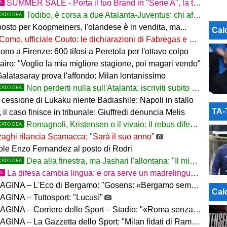
SUMMER SALE - Porta il tuo Brand in "Serie A", la tua azienda e professione titolare nel cuore dell'Atalanta
A
Todibo, è corsa a due Atalanta-Juventus: chi affonderà il colpo?
CATO DEA
osto per Koopmeiners, l'olandese è in vendita, ma...
Cal
Como, ufficiale Couto: le dichiarazioni di Fabregas e del brasiliano
no a Firenze: 600 tifosi a Peretola per l'ottavo colpo
airo: "Voglio la mia migliore stagione, poi magari vendo"
Galatasaray prova l'affondo: Milan lontanissimo
Non perderti nulla sull'Atalanta: iscriviti subito al nostro canale WhatsApp!
CATO DEA
cessione di Lukaku niente Badiashile: Napoli in stallo
TA
 il caso finisce in tribunale: Giuffredi denuncia Melis
Romagnoli, Kristensen o il vivaio: il rebus difesa dell'Atalanta
CATO DEA
aghi rilancia Scamacca: "Sarà il suo anno"
uole Enzo Fernandez al posto di Rodri
Dea alla finestra, ma Jashari l'allontana: "Il mio cuore è sempre stato rossonero"
CATO DEA
La difesa cambia lingua: e ora serve un madrelingua della zona
TA
– L'Eco di Bergamo: "Gosens: «Bergamo sempre casa mia. Incuriosito da Sarri»"
Cal
GINA – Tuttosport: "Lucusì"
INA – Corriere dello Sport – Stadio: "«Roma senza limiti»"
INA – La Gazzetta dello Sport: "Milan fidati di Ramos"