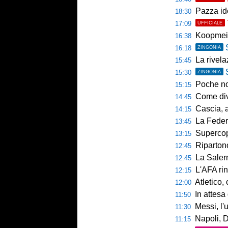
Pazza ide
18:30
17:09
UFFICIALE
Koopmein
16:38
16:18
ZINGONIA
La rivelazio
15:45
15:30
ZINGONIA
Poche novi
15:15
Come diventar
14:45
Cascia, al 
14:15
La Federcalc
13:45
Supercoppa UE
13:15
Ripartono
12:45
La Salerni
12:45
L'AFA rinn
12:15
Atletico,
12:00
In attesa d
11:50
Messi, l'u
11:30
Napoli, De
11:15