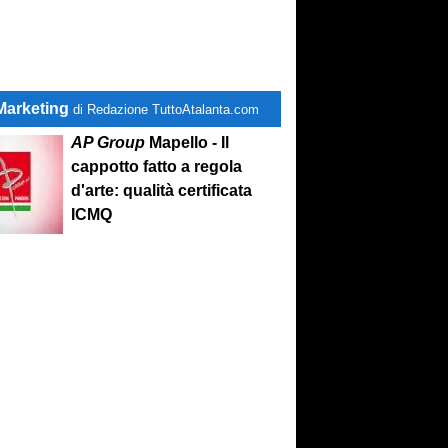
Marketing
di Redazione TuttoAtalanta.com
AP Group
Mapello - Il
cappotto fatto a regola
d'arte: qualità certificata
ICMQ