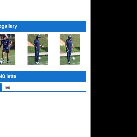
ogallery
iù lette
Ieri