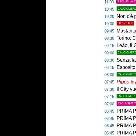
11:00
ESCLUSIVA T
10:45
CALCIOMER
Non c'è p
10:20
10:00
UFFICIALE
Mastantuo
09:45
Torino, C
09:30
Leão, il 
09:15
09:00
CALCIOMER
Senza la 
08:30
Esposito,
08:15
08:00
CALCIOMER
Pippo
Inz
07:45
Il City v
07:30
07:15
CALCIOMER
07:00
ESCLUSIVA 
PRIMA PAGINA 
06:45
PRIMA PA
06:45
PRIMA PAG
06:45
PRIMA PAG
06:45