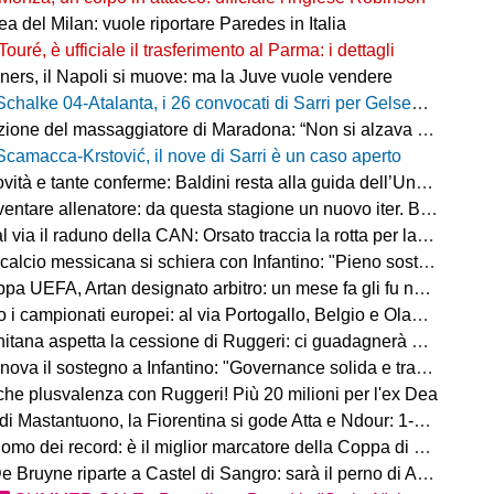
a del Milan: vuole riportare Paredes in Italia
Touré, è ufficiale il trasferimento al Parma: i dettagli
ers, il Napoli si muove: ma la Juve vuole vendere
Schalke 04-Atalanta, i 26 convocati di Sarri per Gelsenkirchen
ne del massaggiatore di Maradona: “Non si alzava dal letto, ero preoccupato”
Scamacca-Krstović, il nove di Sarri è un caso aperto
tà e tante conferme: Baldini resta alla guida dell’Under 21
e allenatore: da questa stagione un nuovo iter. Beretta: “Un percorso più organico”
via il raduno della CAN: Orsato traccia la rotta per la nuova stagione
io messicana si schiera con Infantino: "Pieno sostegno alla sua leadership"
FA, Artan designato arbitro: un mese fa gli fu negato l'ingresso negli Stati Uniti
 i campionati europei: al via Portogallo, Belgio e Olanda
tana aspetta la cessione di Ruggeri: ci guadagnerà qualcosa
ova il sostegno a Infantino: "Governance solida e trasparente"
 che plusvalenza con Ruggeri! Più 20 milioni per l'ex Dea
i Mastantuono, la Fiorentina si gode Atta e Ndour: 1-1 col Deportivo
omo dei record: è il miglior marcatore della Coppa di Lega
 Bruyne riparte a Castel di Sangro: sarà il perno di Allegri