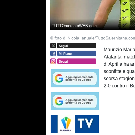
TUTTOmercatoWEB.com
© foto di Nicola Ianuale/TuttoSalernitana.co
Segui
Maurizio Marian
Mi Piace
Atalanta, match
Segui
di Aprilia ha a
sconfitte e qua
scorsa stagione
2-0 contro il B