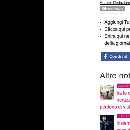
Autore: Redazion
vedi letture
Aggiungi Tut
Clicca qui p
Entra qui ne
della giorna
Condividi
Altre no
ESCLUSI
tra le 
nerazz
perdono di vis
ESCLUSI
insieme