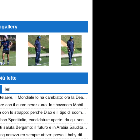
ogallery
iù lette
Ieri
De Ketelaere, il Mondiale lo ha cambiato: ora la Dea riparte da lui
Arredare con il cuore nerazzurro: lo showroom Mobilmondo a Osio Sotto. Quando essere di fede atalantina conviene
La tela con lo strappo: perché Diao è il tipo di scommessa che Giuntoli ama
Workshop Sportitalia, candidature aperte: da qui sono passate firme di Serie A
Djimsiti saluta Bergamo: il futuro è in Arabia Saudita! Tre milioni e firma biennale
Scouting nerazzurro sempre attivo: preso il baby difensore 2010 Levačić