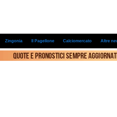
Zingonia
Il Pagellone
Calciomercato
Altre n