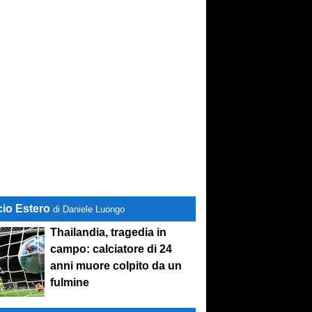
conviene
cio Estero
di Daniele Luongo
Thailandia, tragedia in
campo: calciatore di 24
anni muore colpito da un
fulmine