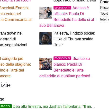
i capitan de Roon
dopo l'addio Mondiale
Kriste
Ancelotti-Endrick,
Adesso è
ESCLUSIVA TA
anta entra nel
ufficiale: Paola Di
e Comi incanta al
Benedetto ha detto sì al
suo Bellanova
gram down nel
Palestra, l'indizio social:
 errori di
il like di Thuram scalda
o, segnalazioni
l'Inter
Il congedo più
Bianco su
ESCLUSIVA TA
oso della stagione:
bianco: Paola Di
ino e l'arte del
Benedetto e l'arte
ancore
dell'addio al nubilato perfetto!
izie
ago
Dea alla finestra, ma Jashari l'allontana: "Il mio cuore è sempre stato rossonero"
CATO DEA