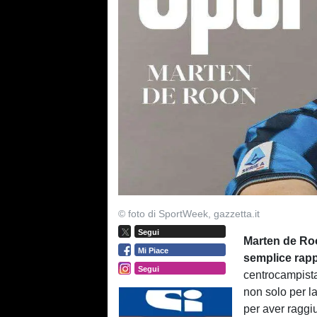
© foto di SportWeek, gazzetta.it
Segui
Marten de Roon
Mi Piace
semplice rappo
Segui
centrocampista
non solo per l
per aver raggiu