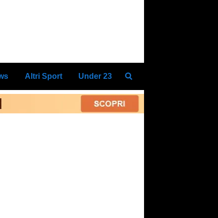
ews
Altri Sport
Under 23