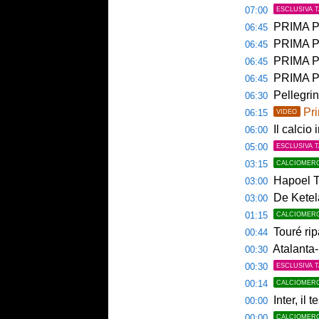
07:00
ESCLUSIVA 
PRIMA PAGINA 
06:45
PRIMA PA
06:45
PRIMA PAG
06:45
PRIMA PAG
06:45
Pellegri
06:30
Pri
06:15
VIDEO
Il calcio 
06:00
05:00
ESCLUSIVA 
03:15
CALCIOMER
Hapoel Te
03:00
De Ketela
03:00
01:15
CALCIOMER
Touré rip
00:44
Atalanta-
00:30
00:30
ESCLUSIVA 
00:14
CALCIOMER
Inter, il 
00:00
00:00
CALCIOMER