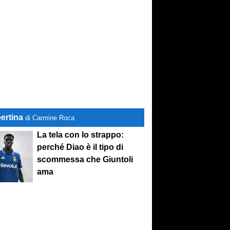
ertina
di Carmine Roca
La tela con lo strappo:
perché Diao è il tipo di
scommessa che Giuntoli
ama