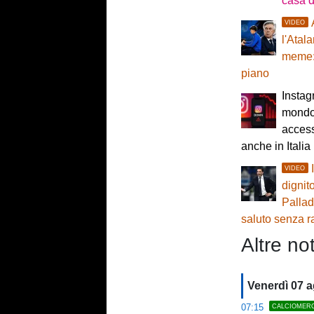
casa d
VIDEO
l'Atal
meme: 
piano
Insta
mondo:
access
anche in Italia
VIDEO
dignit
Pallad
saluto senza r
Altre not
Venerdì 07 
07:15
CALCIOMER