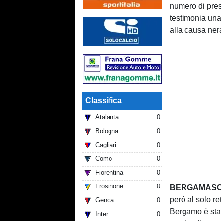
numero di pres
testimonia una
alla causa ner
Classifica
Atalanta
0
Bologna
0
Cagliari
0
Como
0
Fiorentina
0
Frosinone
0
BERGAMASC
però al solo re
Genoa
0
Bergamo è stato
Inter
0