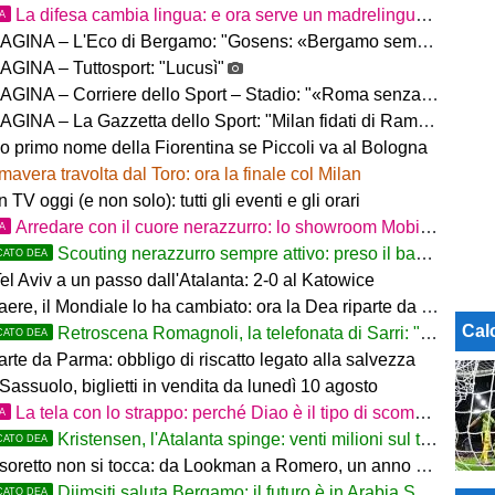
La difesa cambia lingua: e ora serve un madrelingua della zona
TA
– L'Eco di Bergamo: "Gosens: «Bergamo sempre casa mia. Incuriosito da Sarri»"
GINA – Tuttosport: "Lucusì"
INA – Corriere dello Sport – Stadio: "«Roma senza limiti»"
INA – La Gazzetta dello Sport: "Milan fidati di Ramos"
no primo nome della Fiorentina se Piccoli va al Bologna
mavera travolta dal Toro: ora la finale col Milan
in TV oggi (e non solo): tutti gli eventi e gli orari
Arredare con il cuore nerazzurro: lo showroom Mobilmondo a Osio Sotto. Quando essere di fede atalantina
TA
Scouting nerazzurro sempre attivo: preso il baby difensore 2010 Levačić
CATO DEA
l Aviv a un passo dall'Atalanta: 2-0 al Katowice
ere, il Mondiale lo ha cambiato: ora la Dea riparte da lui
Cal
Retroscena Romagnoli, la telefonata di Sarri: "Vieni con me a Bergamo"
CATO DEA
arte da Parma: obbligo di riscatto legato alla salvezza
Sassuolo, biglietti in vendita da lunedì 10 agosto
La tela con lo strappo: perché Diao è il tipo di scommessa che Giuntoli ama
TA
Kristensen, l'Atalanta spinge: venti milioni sul tavolo
CATO DEA
tesoretto non si tocca: da Lookman a Romero, un anno di rinunce
Djimsiti saluta Bergamo: il futuro è in Arabia Saudita! Tre milioni e firma biennale
CATO DEA