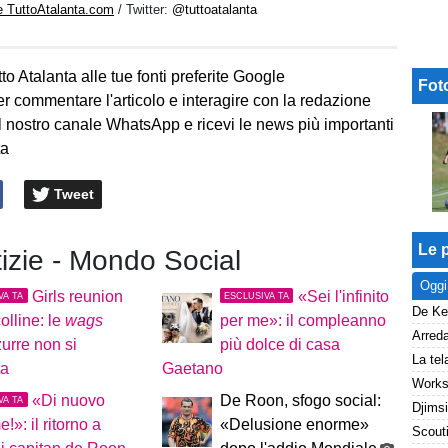
e TuttoAtalanta.com
/ Twitter:
@tuttoatalanta
to Atalanta alle tue fonti preferite Google
Fot
er commentare l'articolo e interagire con la redazione
l nostro canale WhatsApp e ricevi le news più importanti
ta
Tweet
Le p
tizie - Mondo Social
Oggi
Girls reunion
«Sei l'infinito
VA TA
ESCLUSIVA TA
colline: le
wags
per me»: il compleanno
urre non si
più dolce di casa
ta
Gaetano
«Di nuovo
De Roon, sfogo social:
VA TA
!»: il ritorno a
«Delusione enorme»