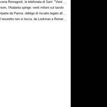
Retroscena Romagnoli, la telefonata di Sarri: "Vieni con me a Bergamo"
nsen, l'Atalanta spinge: venti milioni sul tavolo
Touré riparte da Parma: obbligo di riscatto legato alla salvezza
Inter, il tesoretto non si tocca: da Lookman a Romero, un anno di rinunce