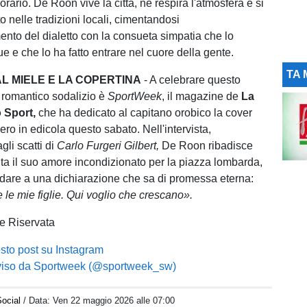
orario. De Roon vive la città, ne respira l'atmosfera e si
o nelle tradizioni locali, cimentandosi
ento del dialetto con la consueta simpatia che lo
e e che lo ha fatto entrare nel cuore della gente.
TA 
L MIELE E LA COPERTINA
- A celebrare questo
e romantico sodalizio è
SportWeek
, il magazine de
La
o Sport,
che ha dedicato al capitano orobico la cover
ero in edicola questo sabato. Nell'intervista,
gli scatti di
Carlo Furgeri Gilbert,
De Roon ribadisce
ta il suo amore incondizionato per la piazza lombarda,
dare a una dichiarazione che sa di promessa eterna:
 le mie figlie. Qui voglio che crescano».
e Riservata
sto post su Instagram
viso da Sportweek (@sportweek_sw)
ocial
/ Data:
Ven 22 maggio 2026 alle 07:00