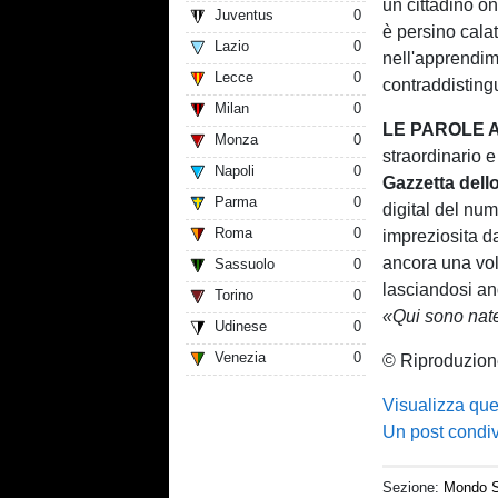
un cittadino on
Juventus
0
è persino calat
Lazio
0
nell'apprendim
Lecce
0
contraddistingu
Milan
0
LE PAROLE A
Monza
0
straordinario 
Napoli
0
Gazzetta dell
Parma
0
digital del num
Roma
0
impreziosita da
ancora una vol
Sassuolo
0
lasciandosi an
Torino
0
«Qui sono nate
Udinese
0
Venezia
0
© Riproduzion
Visualizza que
Un post condi
Sezione:
Mondo S