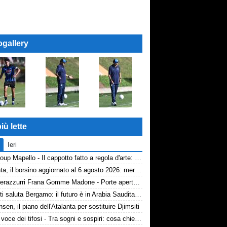
ogallery
iù lette
Ieri
AP Group Mapello - Il cappotto fatto a regola d'arte: qualità certificata ICMQ
Atalanta, il borsino aggiornato al 6 agosto 2026: mercato in entrata ancora in stand-by. Si lavora sulle cessioni
Volti nerazzurri Frana Gomme Madone - Porte aperte alla New Balance Arena: i volti dei tifosi della Dea
Djimsiti saluta Bergamo: il futuro è in Arabia Saudita! Tre milioni e firma biennale
nsen, il piano dell'Atalanta per sostituire Djimsiti
TA, la voce dei tifosi - Tra sogni e sospiri: cosa chiedono davvero i tifosi dell'Atalanta