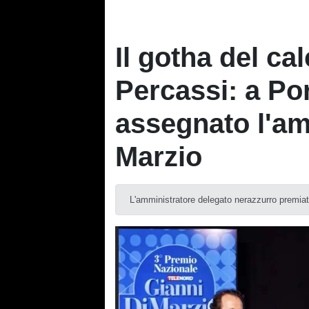
Il gotha del ca
Percassi: a Por
assegnato l'am
Marzio
L'amministratore delegato nerazzurro premiato 