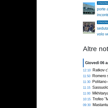
ZINGONI
porte a
incont
ZINGONI
seduta
volo v
Altre not
Giovedì 06 
Ratkov c'
12:10
Romero si 
11:50
Politano 
11:30
Sassuolo ko
11:15
Mkhitaryan
11:00
Trofeo "Mam
10:15
Mastantu
09:30