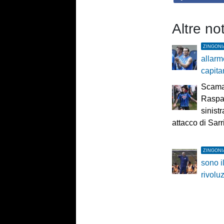
Altre no
ZINGONI
allarme
capita
Scama
Raspad
sinist
attacco di Sarr
ZINGONI
sono i
rivolu