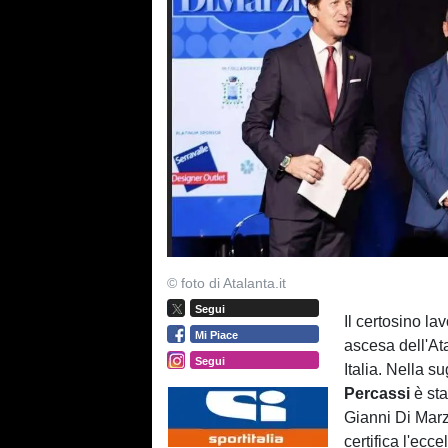
© foto di Atalanta.it
Segui
Il certosino la
Mi Piace
ascesa dell'At
Segui
Italia. Nella s
Percassi
è sta
Gianni Di Marz
certifica l'ecc