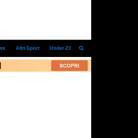
ews
Altri Sport
Under 23