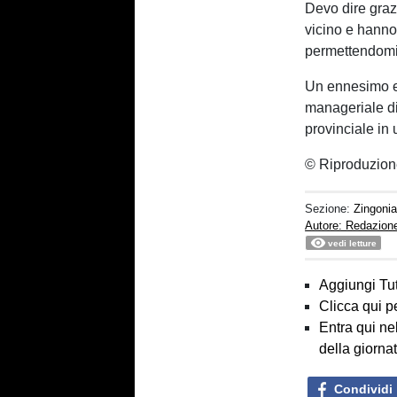
Devo dire grazi
vicino e hanno
permettendomi 
Un ennesimo e 
manageriale di
provinciale in 
© Riproduzion
Sezione:
Zingoni
Autore: Redazion
vedi letture
Aggiungi Tut
Clicca qui p
Entra qui ne
della giorna
Condividi