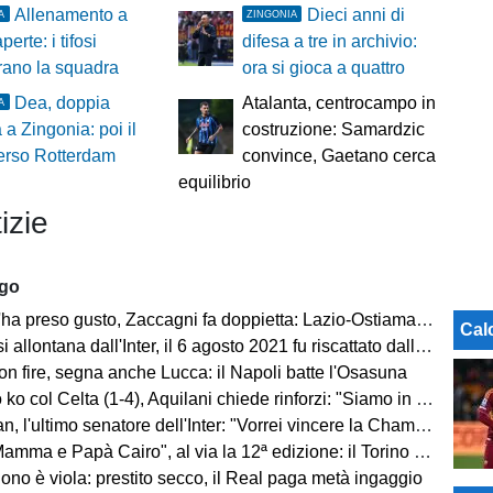
Allenamento a
Dieci anni di
A
ZINGONIA
perte: i tifosi
difesa a tre in archivio:
rano la squadra
ora si gioca a quattro
Dea, doppia
Atalanta, centrocampo in
A
 a Zingonia: poi il
costruzione: Samardzic
erso Rotterdam
convince, Gaetano cerca
equilibrio
izie
ago
ha preso gusto, Zaccagni fa doppietta: Lazio-Ostiamare 4-0
Cal
allontana dall'Inter, il 6 agosto 2021 fu riscattato dalla Dea
on fire, segna anche Lucca: il Napoli batte l'Osasuna
 col Celta (1-4), Aquilani chiede rinforzi: "Siamo in difficoltà"
, l'ultimo senatore dell'Inter: "Vorrei vincere la Champions"
ma e Papà Cairo", al via la 12ª edizione: il Torino sogna il poker
ono è viola: prestito secco, il Real paga metà ingaggio