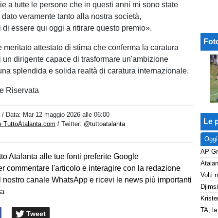
e a tutte le persone che in questi anni mi sono state
 dato veramente tanto alla nostra società,
di essere qui oggi a ritirare questo premio».
Fot
meritato attestato di stima che conferma la caratura
 un dirigente capace di trasformare un'ambizione
una splendida e solida realtà di caratura internazionale.
e Riservata
a
/ Data:
Mar 12 maggio 2026 alle 06:00
Le p
e TuttoAtalanta.com
/ Twitter:
@tuttoatalanta
Oggi
to Atalanta alle tue fonti preferite Google
er commentare l'articolo e interagire con la redazione
l nostro canale WhatsApp e ricevi le news più importanti
ta
Kriste
Tweet