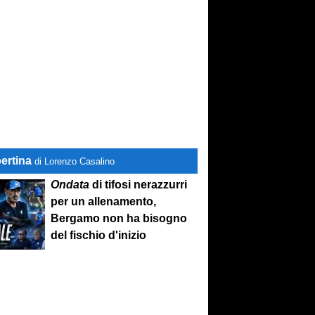
ertina
di Lorenzo Casalino
Ondata
di tifosi nerazzurri
per un allenamento,
Bergamo non ha bisogno
del fischio d'inizio