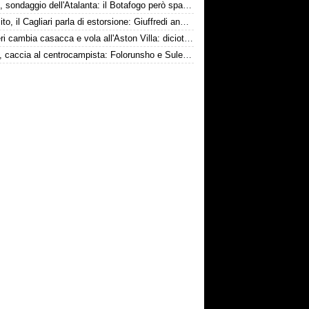
Danilo, sondaggio dell'Atalanta: il Botafogo però spara alto
Esposito, il Cagliari parla di estorsione: Giuffredi annuncia denuncia
Ruggeri cambia casacca e vola all'Aston Villa: diciotto milioni più bonus
Torino, caccia al centrocampista: Folorunsho e Sulemana nel mirino