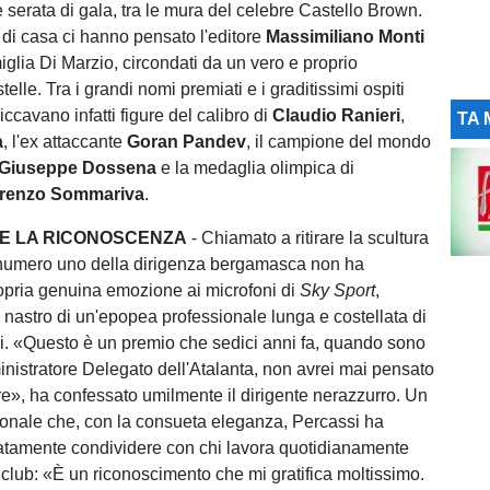
e serata di gala, tra le mura del celebre Castello Brown.
i di casa ci hanno pensato l'editore
Massimiliano Monti
iglia Di Marzio, circondati da un vero e proprio
telle. Tra i grandi nomi premiati e i graditissimi ospiti
iccavano infatti figure del calibro di
Claudio Ranieri
,
TA 
a
, l'ex attaccante
Goran Pandev
, il campione del mondo
Giuseppe Dossena
e la medaglia olimpica di
renzo Sommariva
.
 E LA RICONOSCENZA
- Chiamato a ritirare la scultura
l numero uno della dirigenza bergamasca non ha
opria genuina emozione ai microfoni di
Sky Sport
,
l nastro di un'epopea professionale lunga e costellata di
ci. «Questo è un premio che sedici anni fa, quando sono
nistratore Delegato dell'Atalanta, non avrei mai pensato
ere», ha confessato umilmente il dirigente nerazzurro. Un
onale che, con la consueta eleganza, Percassi ha
atamente condividere con chi lavora quotidianamente
l club: «È un riconoscimento che mi gratifica moltissimo.