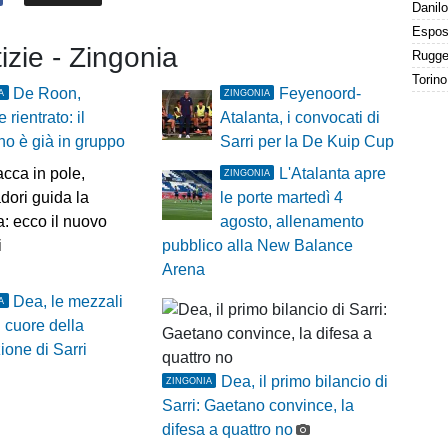
tizie - Zingonia
De Roon,
Feyenoord-
A
ZINGONIA
 rientrato: il
Atalanta, i convocati di
no è già in gruppo
Sarri per la De Kuip Cup
cca in pole,
L'Atalanta apre
ZINGONIA
ori guida la
le porte martedì 4
ra: ecco il nuovo
agosto, allenamento
i
pubblico alla New Balance
Arena
Dea, le mezzali
A
l cuore della
zione di Sarri
Dea, il primo bilancio di
ZINGONIA
Sarri: Gaetano convince, la
difesa a quattro no