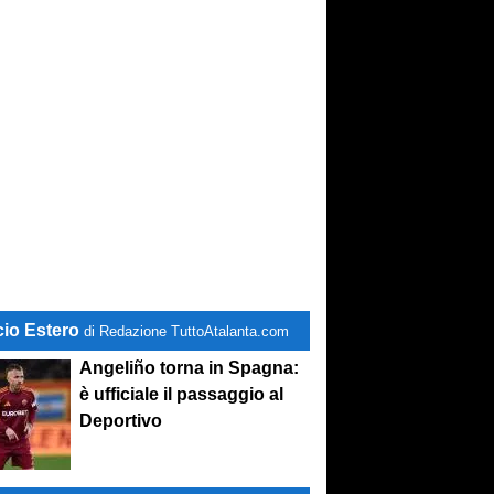
cio Estero
di Redazione TuttoAtalanta.com
Angeliño torna in Spagna:
è ufficiale il passaggio al
Deportivo