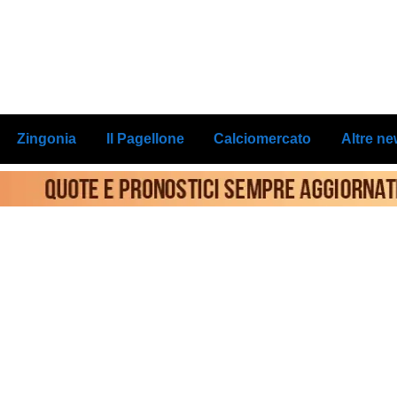
Zingonia
Il Pagellone
Calciomercato
Altre n