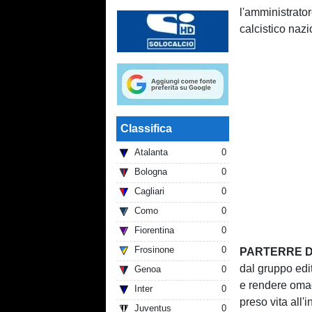
l'amministrato
calcistico nazi
Classifica
Atalanta
0
Bologna
0
Cagliari
0
Como
0
Fiorentina
0
Frosinone
0
PARTERRE D
dal gruppo edi
Genoa
0
e rendere omagg
Inter
0
preso vita all'
Juventus
0