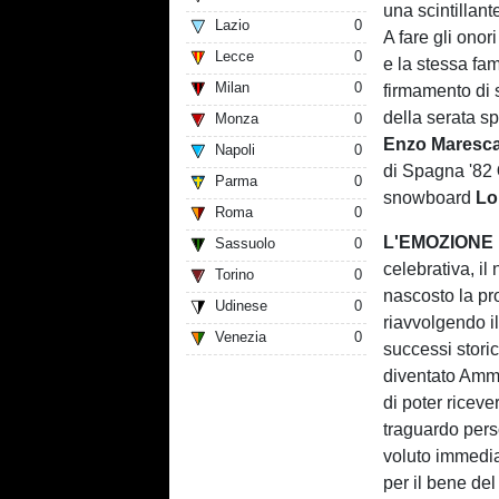
una scintillant
Lazio
0
A fare gli onor
Lecce
0
e la stessa fam
Milan
0
firmamento di s
della serata sp
Monza
0
Enzo Maresc
Napoli
0
di Spagna '82
Parma
0
snowboard
Lo
Roma
0
L'EMOZIONE
Sassuolo
0
celebrativa, i
Torino
0
nascosto la pr
Udinese
0
riavvolgendo i
Venezia
0
successi stori
diventato Ammi
di poter ricev
traguardo pers
voluto immedi
per il bene de