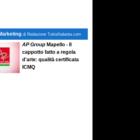
Marketing
di Redazione TuttoAtalanta.com
AP Group
Mapello - Il
cappotto fatto a regola
d'arte: qualità certificata
ICMQ