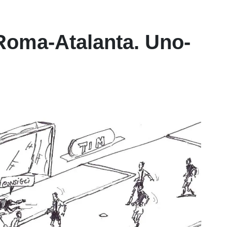
Roma-Atalanta. Uno-