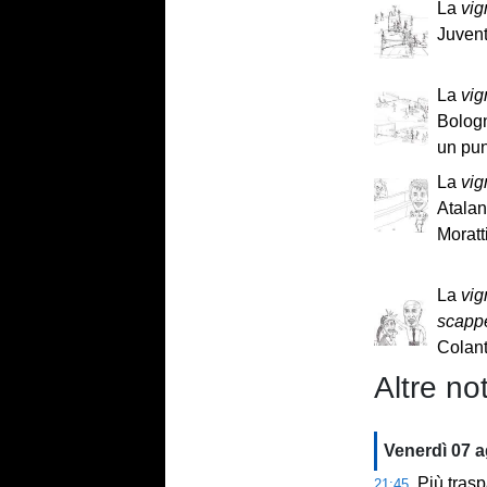
La
vig
Juven
La
vig
Bologn
un pun
La
vig
Atalan
Moratti
La
vig
scappe
Colant
Altre not
Venerdì 07 
Più trasp
21:45