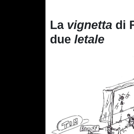
La
vignetta
di 
due
letale