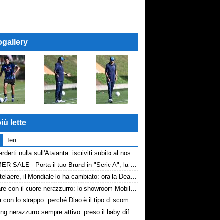
ogallery
iù lette
Ieri
Non perderti nulla sull'Atalanta: iscriviti subito al nostro canale WhatsApp!
SUMMER SALE - Porta il tuo Brand in "Serie A", la tua azienda e professione titolare nel cuore dell'Atalanta
De Ketelaere, il Mondiale lo ha cambiato: ora la Dea riparte da lui
Arredare con il cuore nerazzurro: lo showroom Mobilmondo a Osio Sotto. Quando essere di fede atalantina conviene
La tela con lo strappo: perché Diao è il tipo di scommessa che Giuntoli ama
Scouting nerazzurro sempre attivo: preso il baby difensore 2010 Levačić