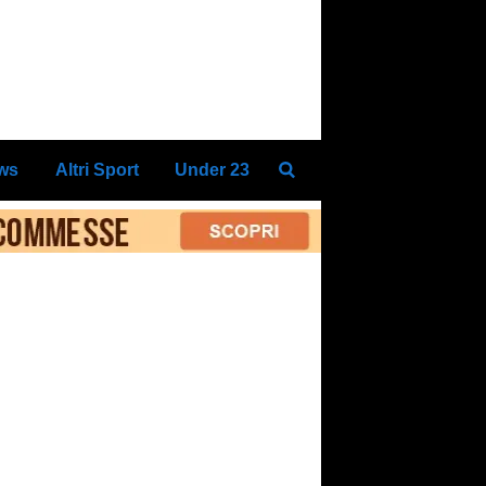
ews
Altri Sport
Under 23