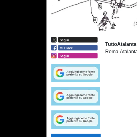
Segui
TuttoAtalant
Mi Piace
Roma-Atalanta 
Segui