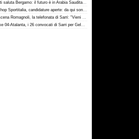
Djimsiti saluta Bergamo: il futuro è in Arabia Saudita! Tre milioni e firma biennale
Workshop Sportitalia, candidature aperte: da qui sono passate firme di Serie A
Retroscena Romagnoli, la telefonata di Sarri: "Vieni con me a Bergamo"
Schalke 04-Atalanta, i 26 convocati di Sarri per Gelsenkirchen