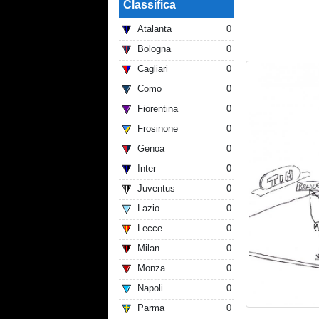
Classifica
Atalanta
0
Bologna
0
Cagliari
0
Como
0
Fiorentina
0
Frosinone
0
Genoa
0
Inter
0
Juventus
0
Lazio
0
Lecce
0
Milan
0
Monza
0
Napoli
0
Parma
0