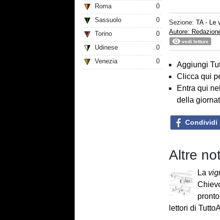
Roma
0
Sassuolo
0
Sezione:
TA - Le 
Autore: Redazion
Torino
0
vedi letture
Udinese
0
Venezia
0
Aggiungi Tut
Clicca qui p
Entra qui ne
della giorna
Condividi
Altre not
La
vig
Chievo
pronto
lettori di Tutt