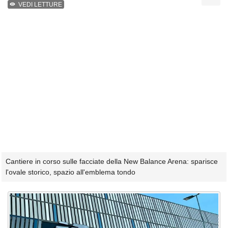
VEDI LETTURE
Cantiere in corso sulle facciate della New Balance Arena: sparisce
l'ovale storico, spazio all'emblema tondo