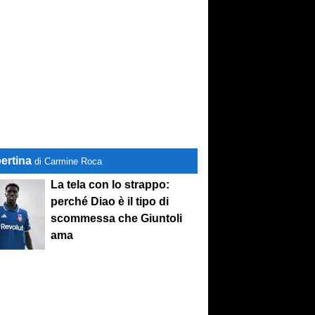
ertina
di Carmine Roca
La tela con lo strappo:
perché Diao è il tipo di
scommessa che Giuntoli
ama