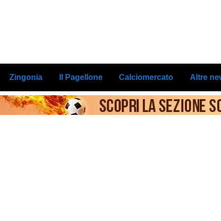
Zingonia
Il Pagellone
Calciomercato
Altre n