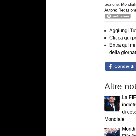
Sezione:
Mondial
Autore: Redazion
vedi letture
Aggiungi Tut
Clicca qui p
Entra qui ne
della giorna
Condividi
Altre no
La FIF
indietr
di cess
Mondiale
Mondia