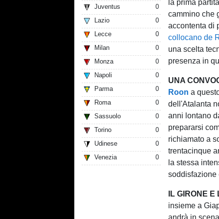
la prima partit
Juventus
0
cammino che gl
Lazio
0
accontenta di 
Lecce
0
collocano de R
Milan
0
una scelta tec
presenza in q
Monza
0
Napoli
0
UNA CONVOC
Parma
0
Roon
a questo
Roma
0
dell'Atalanta 
anni lontano d
Sassuolo
0
prepararsi co
Torino
0
richiamato a s
Udinese
0
trentacinque a
Venezia
0
la stessa inten
soddisfazione c
IL GIRONE E
insieme a Giapp
andrà in scena