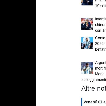
Fifa fi
19 se
Infant
chiede
con T
Corsa 
2026:
beffati
Argent
morti t
Mondia
festeggiament
Altre not
Venerdì 07 