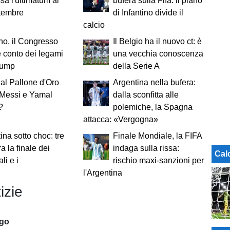
ssa l'ultimatum al
bufera sulla Fifa: il piano
ttembre
di Infantino divide il
calcio
ino, il Congresso
Il Belgio ha il nuovo ct: è
 conto dei legami
una vecchia conoscenza
rump
della Serie A
al Pallone d'Oro
Argentina nella bufera:
 Messi e Yamal
dalla sconfitta alle
?
polemiche, la Spagna
attacca: «Vergogna»
ina sotto choc: tre
Finale Mondiale, la FIFA
ra la finale dei
indaga sulla rissa:
Cal
li e i
rischio maxi-sanzioni per
i
l'Argentina
izie
ago