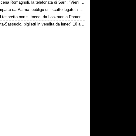
Retroscena Romagnoli, la telefonata di Sarri: "Vieni con me a Bergamo"
Touré riparte da Parma: obbligo di riscatto legato alla salvezza
Inter, il tesoretto non si tocca: da Lookman a Romero, un anno di rinunce
Atalanta-Sassuolo, biglietti in vendita da lunedì 10 agosto