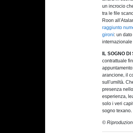
un incrocio che
tra le file sc
Roon all'Atala
raggiunto numer
gironi
: un dato
internazionale
IL SOGNO D
contrattuale fi
appuntamento: 
arancione, il c
sull'umiltà. Ch
presenza nello
esperienza, le
solo i veri cap
sogno texano. E
© Riproduzion