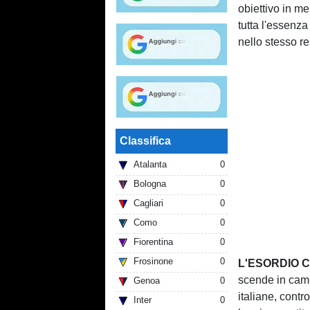
obiettivo in 
tutta l'essenza
nello stesso re
Classifica
Atalanta
0
Bologna
0
Cagliari
0
Como
0
Fiorentina
0
Frosinone
0
L'ESORDIO 
scende in camp
Genoa
0
italiane, contr
Inter
0