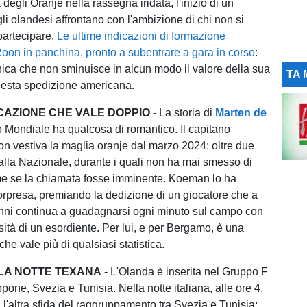
a degli Oranje nella rassegna iridata, l'inizio di un
i olandesi affrontano con l'ambizione di chi non si
partecipare.
Le ultime indicazioni di formazione
oon in panchina, pronto a subentrare a gara in corso
:
nica che non sminuisce in alcun modo il valore della sua
TA 
uesta spedizione americana.
AZIONE CHE VALE DOPPIO
- La storia di
Marten de
 Mondiale ha qualcosa di romantico. Il capitano
non vestiva la maglia oranje dal marzo 2024: oltre due
alla Nazionale, durante i quali non ha mai smesso di
me se la chiamata fosse imminente. Koeman lo ha
orpresa, premiando la dedizione di un giocatore che a
nni continua a guadagnarsi ogni minuto sul campo con
sità di un esordiente. Per lui, e per Bergamo, è una
he vale più di qualsiasi statistica.
 LA NOTTE TEXANA
- L'Olanda è inserita nel Gruppo F
one, Svezia e Tunisia. Nella notte italiana, alle ore 4,
 l'altra sfida del raggruppamento tra Svezia e Tunisia: