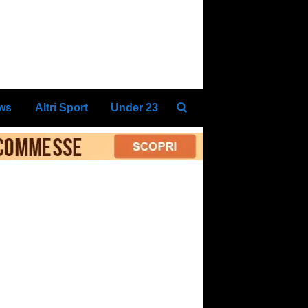
ews
Altri Sport
Under 23