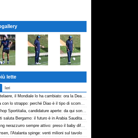
ogallery
iù lette
Ieri
De Ketelaere, il Mondiale lo ha cambiato: ora la Dea riparte da lui
La tela con lo strappo: perché Diao è il tipo di scommessa che Giuntoli ama
Workshop Sportitalia, candidature aperte: da qui sono passate firme di Serie A
Djimsiti saluta Bergamo: il futuro è in Arabia Saudita! Tre milioni e firma biennale
Scouting nerazzurro sempre attivo: preso il baby difensore 2010 Levačić
nsen, l'Atalanta spinge: venti milioni sul tavolo