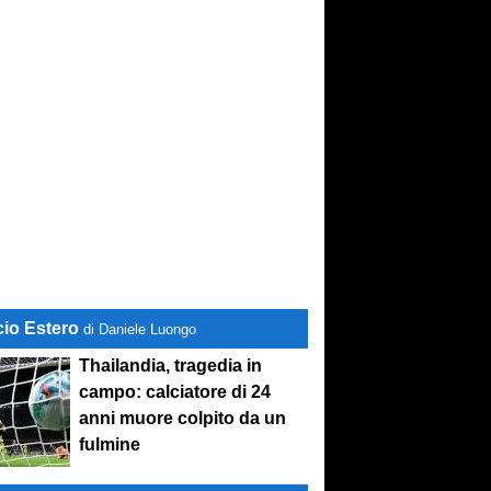
cio Estero
di Daniele Luongo
Thailandia, tragedia in
campo: calciatore di 24
anni muore colpito da un
fulmine