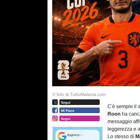
© foto di TuttoAtalanta.com
Segui
C'è sempre il 
Mi Piace
Roon
ha caric
Segui
messaggio affi
leggerezza e a
Lo stesso di
M