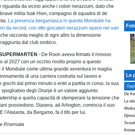
 riguarda da vicino anche i colori nerazzurri, dato che
andinave milita Isak Hien, compagno di squadra di de
nta.
La presenza bergamasca in questo Mondiale ha
Fot
i da record, con otto giocatori nerazzurri sparsi nei vari
 che racconta meglio di ogni altro la dimensione
 raggiunta dal club orobico.
I SUPERMARTEN
- De Roon aveva firmato il rinnovo
no al 2027 con un occhio rivolto proprio a questo
il Mondiale come ultima grande avventura in maglia
Le p
oronamento di una carriera costruita sul lavoro e
e giochi dal primo minuto o entri a partita in corso, la sua
Oggi
 spogliatoio degli Oranje è un valore aggiunto:
adership e quella capacità di stemperare la tensione che
itani possiedono. Stasera, ad Arlington, comincia il suo
 l'Atalanta, da Bergamo, fa il tifo per lui.
e Riservata
Kriste