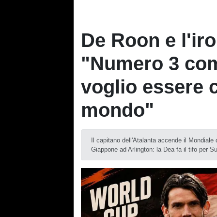
De Roon e l'iro
"Numero 3 com
voglio essere 
mondo"
Il capitano dell'Atalanta accende il Mondiale 
Giappone ad Arlington: la Dea fa il tifo per 