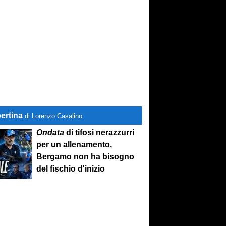
ertina
di Lorenzo Casalino
Ondata
di tifosi nerazzurri
per un allenamento,
Bergamo non ha bisogno
del fischio d'inizio