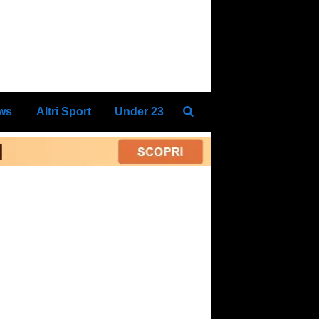
ews
Altri Sport
Under 23