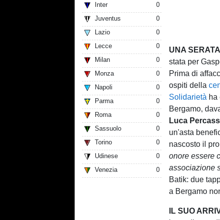
Inter
0
Juventus
0
Lazio
0
Lecce
0
UNA SERATA 
Milan
0
stata per Gasp
Prima di affacci
Monza
0
ospiti della
ce
Napoli
0
Solidarietà
ha 
Parma
0
Bergamo, davan
Roma
0
Luca Percass
Sassuolo
0
un'asta benefi
Torino
0
nascosto il pr
onore essere c
Udinese
0
associazione s
Venezia
0
Batik: due tap
a Bergamo non
IL SUO ARRI