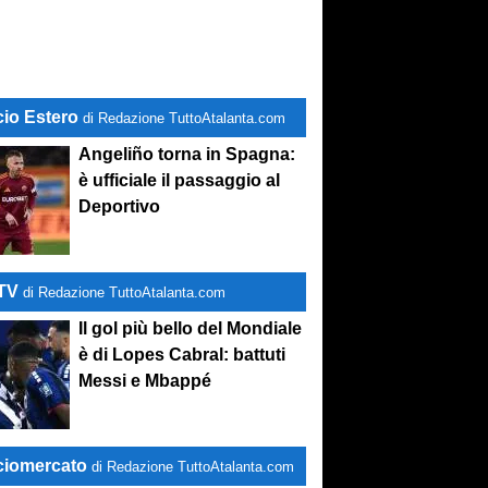
cio Estero
di Redazione TuttoAtalanta.com
Angeliño torna in Spagna:
è ufficiale il passaggio al
Deportivo
-TV
di Redazione TuttoAtalanta.com
Il gol più bello del Mondiale
è di Lopes Cabral: battuti
Messi e Mbappé
ciomercato
di Redazione TuttoAtalanta.com