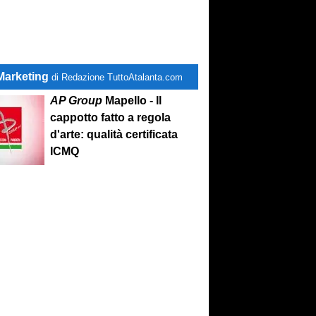
Marketing
di Redazione TuttoAtalanta.com
AP Group
Mapello - Il
cappotto fatto a regola
d'arte: qualità certificata
ICMQ