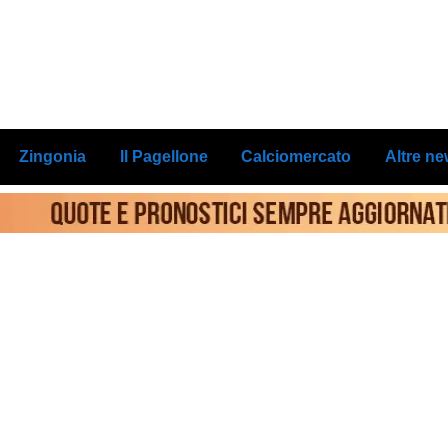
Zingonia
Il Pagellone
Calciomercato
Altre n