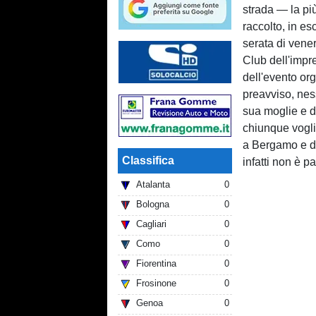
strada — la p
raccolto, in e
serata di vene
Club dell'imp
dell'evento or
preavviso, nes
sua moglie e d
chiunque vogli
a Bergamo e di
Classifica
infatti non è 
Atalanta
0
Bologna
0
Cagliari
0
Como
0
Fiorentina
0
Frosinone
0
Genoa
0