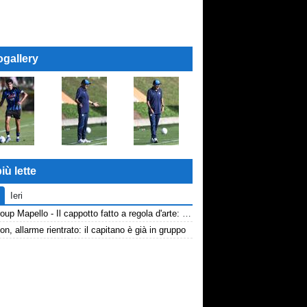
ogallery
iù lette
Ieri
AP Group Mapello - Il cappotto fatto a regola d'arte: qualità certificata ICMQ
n, allarme rientrato: il capitano è già in gruppo