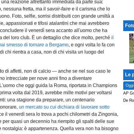
 una reazione altrettanto immediata da parte sua:
, nessuna fretta, ma il
savoir-faire
e il carisma che lo
ono. Foto, selfie, sorrisi distribuiti con grande umiltà a
ale, appassionati e tifosi atalantini che mai avrebbero
Fot
concludere il venerdì sera accanto all'uomo che ha
oria del loro club. È un dettaglio che dice molto, perché
il
ai smesso di tornare a Bergamo
, e ogni volta lo fa con
di chi rientra a casa, non di chi visita un luogo del
o di affetti, non di calcio — anche se nel suo caso le
Le p
no intrecciate per nove anni fino a diventare
i. L'uomo che oggi guida la Roma, riportata in Champions
Oggi
rima volta dal 2019, avrebbe mille motivi per voltarsi
anti: una stagione da preparare, un centenario
De Roo
 onorare,
un mercato su cui dichiara di lavorare sotto
ce il venerdì sera lo trova a pochi chilometri da Zingonia,
e per quasi un decennio ha riempito gli spalti delle sue
 nostalgia: è appartenenza. Quella vera non ha bisogno