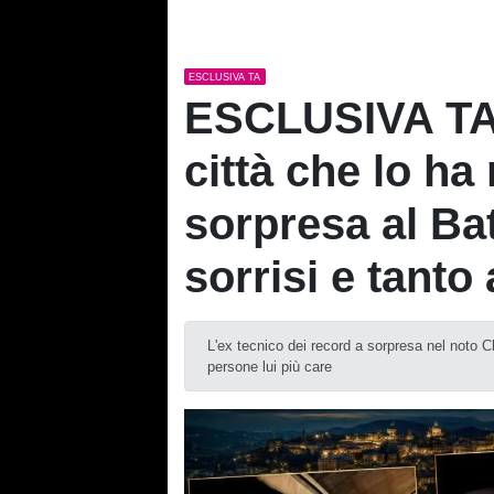
ESCLUSIVA TA
ESCLUSIVA TA 
città che lo ha
sorpresa al Bati
sorrisi e tanto 
L'ex tecnico dei record a sorpresa nel noto C
persone lui più care