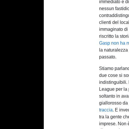
immediato e di
nessun fastidio
contraddistingu
clienti del loc
immaginato di 
riscritto la st
Gasp non ha m
la naturalezza 
passato.
Stiamo parland
due cose si so
indistinguibil
League per la p
soltanto in av
giallorosso da
traccia
. E inve
tra la gente ch
imprese. Non è