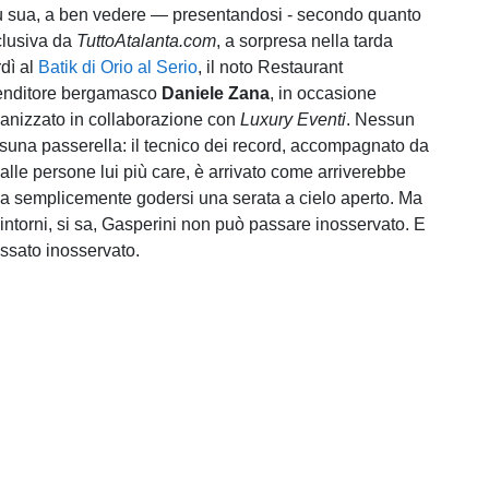
iù sua, a ben vedere — presentandosi - secondo quanto
sclusiva da
TuttoAtalanta.com
, a sorpresa nella tarda
rdì al
Batik di Orio al Serio
, il noto Restaurant
renditore bergamasco
Daniele Zana
, in occasione
ganizzato in collaborazione con
Luxury Eventi
. Nessun
suna passerella: il tecnico dei record, accompagnato da
alle persone lui più care, è arrivato come arriverebbe
a semplicemente godersi una serata a cielo aperto. Ma
ntorni, si sa, Gasperini non può passare inosservato. E
passato inosservato.