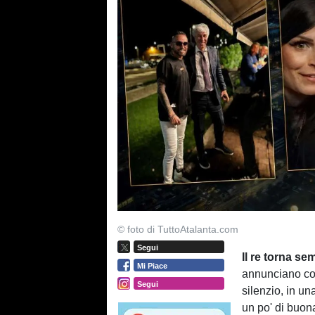
© foto di TuttoAtalanta.com
Segui
Il re torna s
Mi Piace
annunciano con
Segui
silenzio, in un
un po' di buo