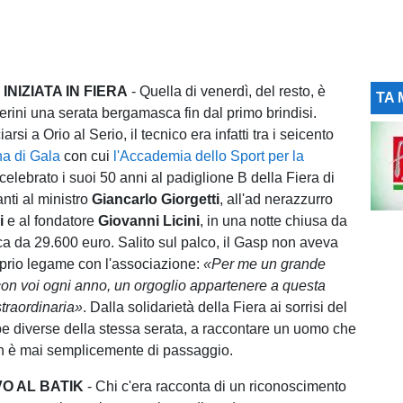
INIZIATA IN FIERA
- Quella di venerdì, del resto, è
TA 
erini una serata bergamasca fin dal primo brindisi.
arsi a Orio al Serio, il tecnico era infatti tra i seicento
na di Gala
con cui
l'Accademia dello Sport per la
celebrato i suoi 50 anni al padiglione B della Fiera di
ti al ministro
Giancarlo Giorgetti
, all'ad nerazzurro
i
e al fondatore
Giovanni Licini
, in una notte chiusa da
ca da 29.600 euro. Salito sul palco, il Gasp non aveva
oprio legame con l'associazione:
«Per me un grande
on voi ogni anno, un orgoglio appartenere a questa
traordinaria»
. Dalla solidarietà della Fiera ai sorrisi del
pe diverse della stessa serata, a raccontare un uomo che
 è mai semplicemente di passaggio.
VO AL BATIK
- Chi c'era racconta di un riconoscimento