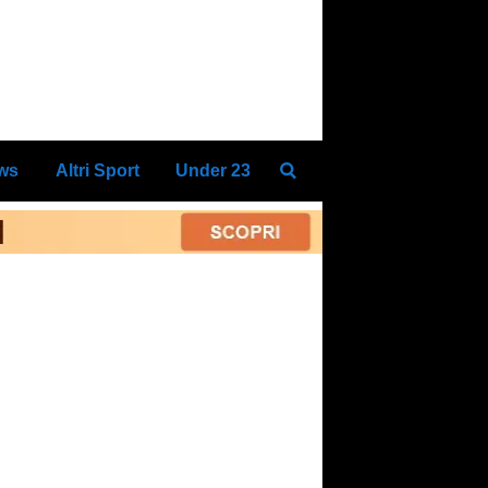
ews
Altri Sport
Under 23