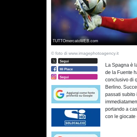
TUTTOmercatoWEB.com
© foto di www.imagephotoagency.it
Segui
La Spagna è la 
Mi Piace
de la Fuente ha
Segui
conclusivo di 
Berlino. Succe
passati subito
immediatamente
portando a cas
con le giocate 