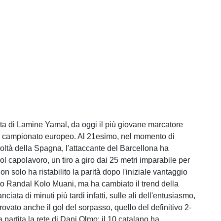
rata di Lamine Yamal, da oggi il più giovane marcatore
el campionato europeo. Al 21esimo, nel momento di
coltà della Spagna, l'attaccante del Barcellona ha
ol capolavoro, un tiro a giro dai 25 metri imparabile per
 solo ha ristabilito la parità dopo l'iniziale vantaggio
to Randal Kolo Muani, ma ha cambiato il trend della
ciata di minuti più tardi infatti, sulle ali dell'entusiasmo,
ovato anche il gol del sorpasso, quello del definitivo 2-
a partita la rete di Dani Olmo: il 10 catalano ha