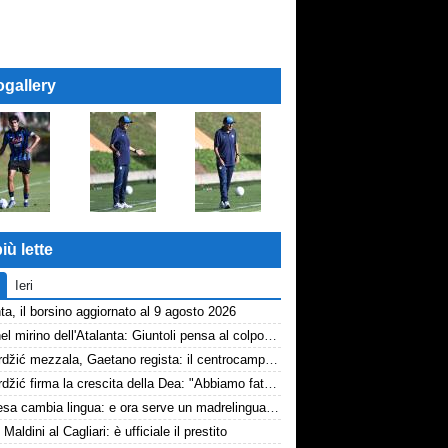
ogallery
iù lette
Ieri
ta, il borsino aggiornato al 9 agosto 2026
Diao nel mirino dell'Atalanta: Giuntoli pensa al colpo dal Como
Samardžić mezzala, Gaetano regista: il centrocampo di Sarri decolla
Samardžić firma la crescita della Dea: "Abbiamo fatto vedere cosa possiamo fare"
La difesa cambia lingua: e ora serve un madrelingua della zona
 Maldini al Cagliari: è ufficiale il prestito