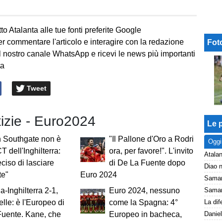
to Atalanta alle tue fonti preferite Google
er commentare l'articolo e interagire con la redazione
Fot
l nostro canale WhatsApp e ricevi le news più importanti
ta
Tweet
tizie - Euro2024
Le p
h Southgate non è
"Il Pallone d'Oro a Rodri
Oggi
CT dell'Inghilterra:
ora, per favore!". L'invito
Atalan
ciso di lasciare
di De La Fuente dopo
te"
Euro 2024
-Inghilterra 2-1,
Euro 2024, nessuno
elle: è l'Europeo di
come la Spagna: 4°
Daniel
Fuente. Kane, che
Europeo in bacheca,