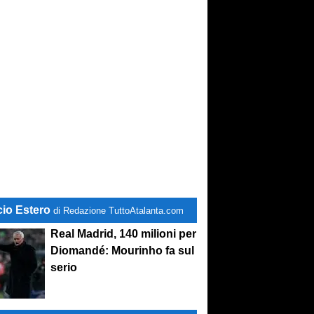
cio Estero
di Redazione TuttoAtalanta.com
Real Madrid, 140 milioni per
Diomandé: Mourinho fa sul
serio
bancomat
! Diamo tempo a Sarri,