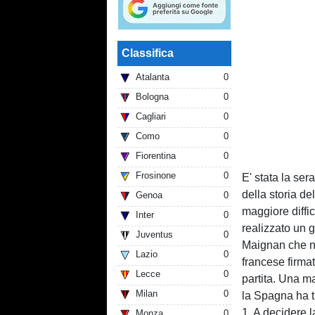
Classifica
Atalanta
0
Bologna
0
Cagliari
0
Como
0
Fiorentina
0
Frosinone
0
E' stata la se
della storia d
Genoa
0
maggiore diffi
Inter
0
realizzato un g
Juventus
0
Maignan che non
Lazio
0
francese firma
Lecce
0
partita. Una man
Milan
0
la Spagna ha tr
1. A decidere l
Monza
0