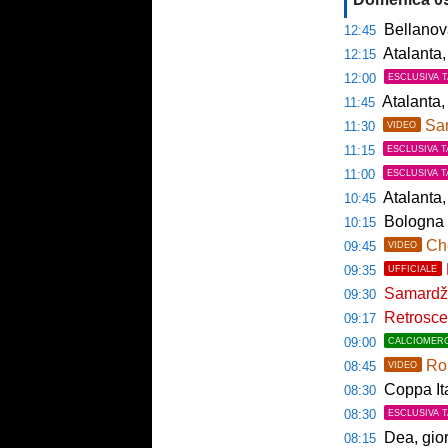
Bellanova,
12:45
Atalanta, 
12:15
12:00
ESCLUSIVA 
Atalanta, c
11:45
Sama
11:30
VIDEO
11:15
ESCLUSIVA T
11:00
ESCLUSIVA T
Atalanta, 
10:45
Bologna t
10:15
Che
09:45
VIDEO
09:35
UFFICIALE
Samardžić
09:30
Retroscen
09:17
09:00
CALCIOMER
Rom
08:45
VIDEO
Coppa Italia a
08:30
08:30
ESCLUSIVA 
Dea, gio
08:15