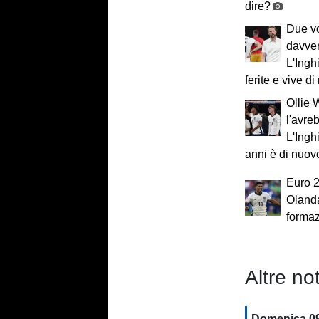
dire?
Due vol
davve
L'Inghi
ferite e vive di
Ollie 
l'avre
L'Ingh
anni è di nuovo
Euro 2
Olanda
formazi
Altre not
Domenica 0