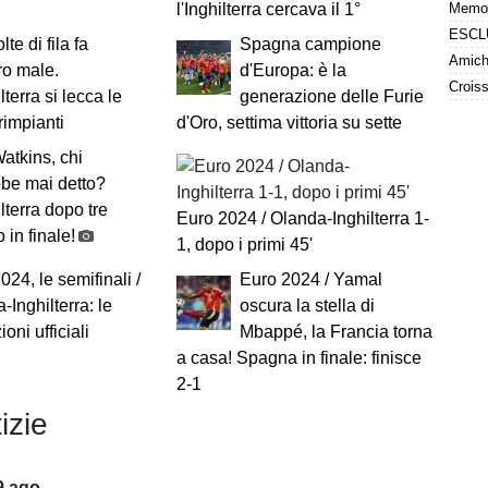
l'Inghilterra cercava il 1°
te di fila fa
Spagna campione
Amiche
ro male.
d'Europa: è la
lterra si lecca le
generazione delle Furie
 rimpianti
d'Oro, settima vittoria su sette
Watkins, chi
bbe mai detto?
ilterra dopo tre
Euro 2024 / Olanda-Inghilterra 1-
 in finale!
1, dopo i primi 45'
024, le semifinali /
Euro 2024 / Yamal
-Inghilterra: le
oscura la stella di
oni ufficiali
Mbappé, la Francia torna
a casa! Spagna in finale: finisce
2-1
izie
9 ago