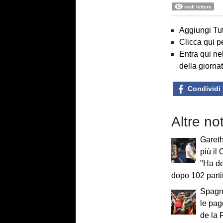
vedi letture
Aggiungi Tut
Clicca qui p
Entra qui ne
della giorna
Condividi
Altre no
Garet
più il 
"Ha de
dopo 102 parti
Spagna
le pag
de la 