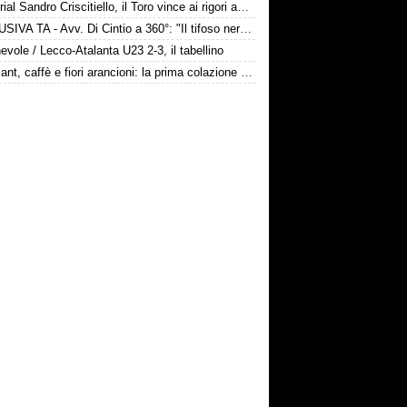
Memorial Sandro Criscitiello, il Toro vince ai rigori ad Avellino
ESCLUSIVA TA - Avv. Di Cintio a 360°: "Il tifoso nerazzurro non può sentirsi trattato come un bancomat! Diamo tempo a Sarri, su Samardžić..."
vole / Lecco-Atalanta U23 2-3, il tabellino
Croissant, caffè e fiori arancioni: la prima colazione bergamasca dei Gaetano