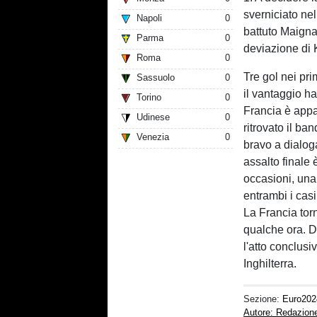
sverniciato ne
Napoli
0
battuto Maigna
Parma
0
deviazione di
Roma
0
Tre gol nei pr
Sassuolo
0
il vantaggio ha
Torino
0
Francia è appar
Udinese
0
ritrovato il ba
Venezia
0
bravo a dialo
assalto finale 
occasioni, un
entrambi i casi
La Francia tor
qualche ora. D
l'atto conclusi
Inghilterra.
Sezione:
Euro202
Autore: Redazion