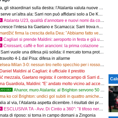
 gli straordinari sulla destra: l'Atalanta valuta nuove soluzioni
serve un'altra ala: Sarri non può affidarsi solo a De Ketelaere
Atalanta U23, qualità d'annotare e nuovi nomi da considerare
TA
resce l'intesa tra Gaetano e Scamacca: Sarri trova nuove certezze
rdžić firma la crescita della Dea: "Abbiamo fatto vedere cosa possiamo fare"
Cagliari si prende Maldini: aeroporto in festa e già un'Europa da regalare
A
Croissant, caffè e fiori arancioni: la prima colazione bergamasca dei Gaetano
A
Sarri vuole una difesa più solida: il mercato torna protagonista
ravolto 4-1 dal Pisa: difesa in allarme
lsea-Milan 3-0: nessun tiro nello specchio per i rossoneri
Daniel Maldini al Cagliari: è ufficiale il prestito
 mezzala, Gaetano regista: il centrocampo di Sarri decolla
Cal
a Guardiola, Maldini: “E’ andato molto vicino ad accettare”
Ahanor, muro Atalanta: al Brighton servono 50 milioni
CATO DEA
a ko col Brighton: undici gol subiti in quattro amichevoli
l via, l'Atalanta aspetta dicembre. I risultati dei preliminari, Vicenza subito fuori
ESCLUSIVA TA - Avv. Di Cintio a 360°: "Il tifoso nerazzurro non può sentirsi trattato come un
TA
rnata di riposo: si torna in campo domani a Zingonia