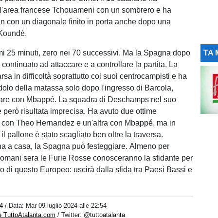
ll'area francese Tchouameni con un sombrero e ha
n con un diagonale finito in porta anche dopo una
 Koundé.
imi 25 minuti, zero nei 70 successivi. Ma la Spagna dopo
TA 
 continuato ad attaccare e a controllare la partita. La
sa in difficoltà soprattutto coi suoi centrocampisti e ha
ndolo della matassa solo dopo l'ingresso di Barcola,
gare con Mbappè. La squadra di Deschamps nel suo
è però risultata imprecisa. Ha avuto due ottime
a con Theo Hernandez e un'altra con Mbappé, ma in
 il pallone è stato scagliato ben oltre la traversa.
na a casa, la Spagna può festeggiare. Almeno per
omani sera le Furie Rosse conosceranno la sfidante per
vo di questo Europeo: uscirà dalla sfida tra Paesi Bassi e
4
/ Data:
Mar 09 luglio 2024 alle 22:54
e TuttoAtalanta.com
/ Twitter:
@tuttoatalanta