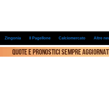
Zingonia
Il Pagellone
Calciomercato
Altre n