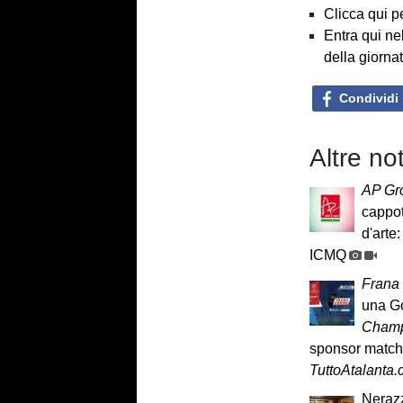
Clicca qui p
Entra qui ne
della giorna
Condividi
Altre no
AP Gr
cappot
d'arte:
ICMQ
Frana
una G
Champ
sponsor match
TuttoAtalanta
Nerazz