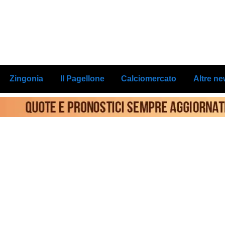
Zingonia
Il Pagellone
Calciomercato
Altre n