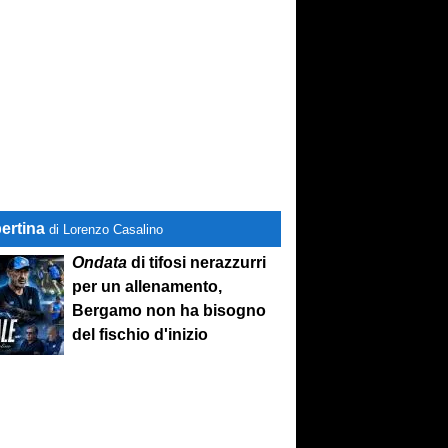
ertina
di Lorenzo Casalino
Ondata
di tifosi nerazzurri
per un allenamento,
Bergamo non ha bisogno
del fischio d'inizio