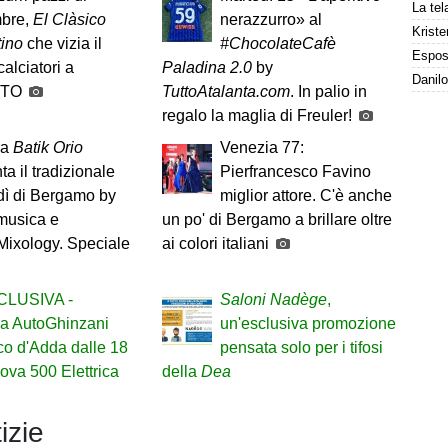
bre,
El Clàsico
nerazzurro» al
Kriste
tino
che vizia il
#ChocolateCafè
calciatori a
Paladina 2.0
by
FOTO
TuttoAtalanta.com
. In palio in
regalo la maglia di Freuler!
ra
Batik Orio
Venezia 77:
ta il tradizionale
Pierfrancesco Favino
dì di Bergamo by
miglior attore. C'è anche
 musica e
un po' di Bergamo a brillare oltre
ixology. Speciale
ai colori italiani
CLUSIVA -
Saloni Nadège
,
ra AutoGhinzani
un'esclusiva promozione
o d'Adda dalle 18
pensata solo per i tifosi
ova 500 Elettrica
della
Dea
izie