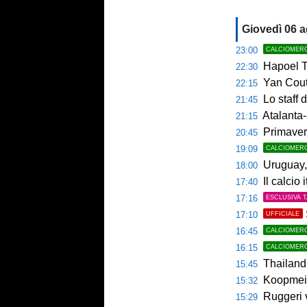
Giovedì 06 
23:00
CALCIOMER
Hapoel Te
22:30
Yan Couto
22:15
Lo staff di M
21:45
Atalanta-
21:15
Primaver
20:45
19:09
CALCIOMER
Uruguay, 
18:00
Il calcio 
17:40
17:16
ESCLUSIVA 
17:10
UFFICIALE
16:45
CALCIOMER
16:15
CALCIOMER
Thailandia,
15:45
Koopmeine
15:32
Ruggeri ver
15:29