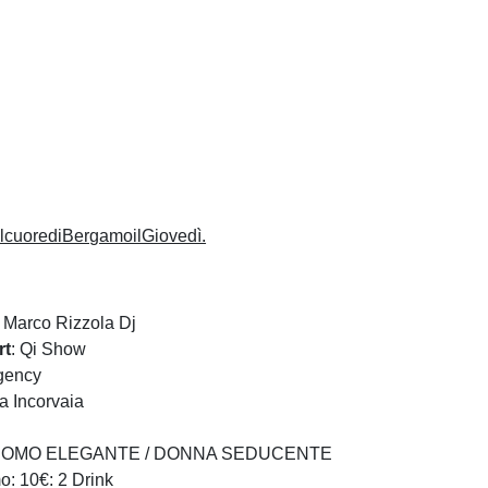
lcuorediBergamoilGiovedì.
Marco Rizzola Dj
rt
: Qi Show
gency
a Incorvaia
: UOMO ELEGANTE / DONNA SEDUCENTE
o: 10€: 2 Drink