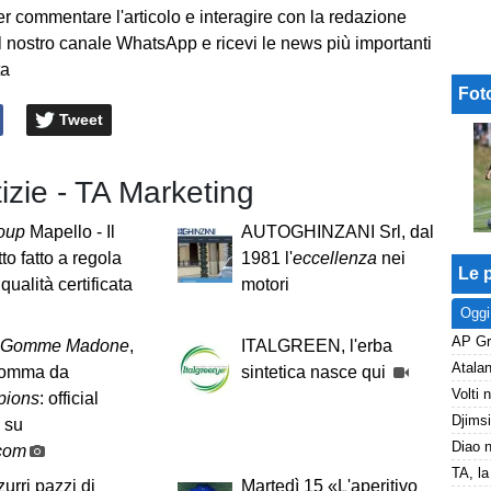
er commentare l'articolo e interagire con la redazione
l nostro canale WhatsApp e ricevi le news più importanti
ta
Fot
Tweet
tizie - TA Marketing
oup
Mapello - Il
AUTOGHINZANI Srl, dal
to fatto a regola
1981 l'
eccellenza
nei
Le p
 qualità certificata
motori
Oggi
 Gomme Madone
,
ITALGREEN, l'erba
omma da
sintetica nasce qui
ions
: official
 su
.com
urri pazzi di
Martedì 15 «L'aperitivo