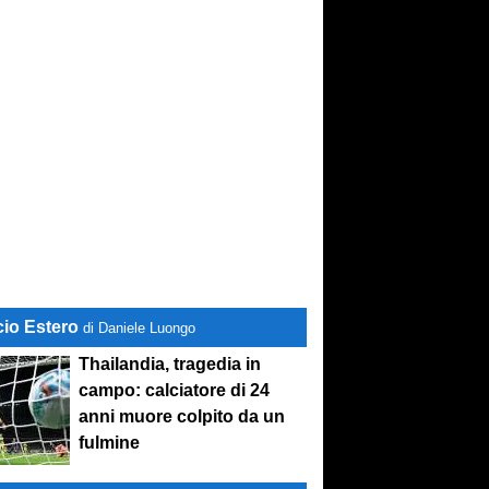
cio Estero
di Daniele Luongo
Thailandia, tragedia in
campo: calciatore di 24
anni muore colpito da un
fulmine