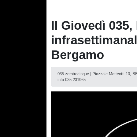
Il Giovedì 035
infrasettimanal
Bergamo
035 zerotrecinque | Piazzale Matteotti 10
info 035 231965