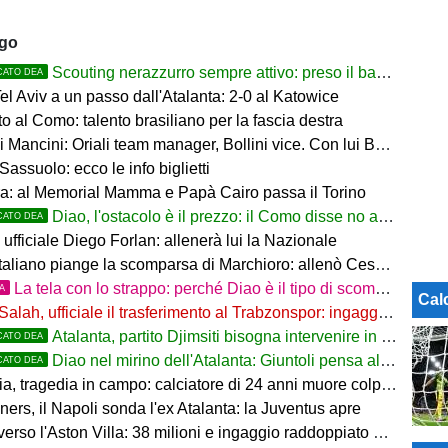
ago
Scouting nerazzurro sempre attivo: preso il baby difensore 2010 Levačić
CATO DEA
l Aviv a un passo dall'Atalanta: 2-0 al Katowice
 al Como: talento brasiliano per la fascia destra
ancini: Oriali team manager, Bollini vice. Con lui Bonucci, Gagliardi e Maccarone
Sassuolo: ecco le info biglietti
a: al Memorial Mamma e Papà Cairo passa il Torino
Diao, l'ostacolo è il prezzo: il Como disse no a 60 milioni
CATO DEA
ufficiale Diego Forlan: allenerà lui la Nazionale
italiano piange la scomparsa di Marchioro: allenò Cesena e Milan
La tela con lo strappo: perché Diao è il tipo di scommessa che Giuntoli ama
TA
Cal
Salah, ufficiale il trasferimento al Trabzonspor: ingaggio mostruoso
Atalanta, partito Djimsiti bisogna intervenire in difesa: tutti i nomi
CATO DEA
Diao nel mirino dell'Atalanta: Giuntoli pensa al colpo dal Como
CATO DEA
 tragedia in campo: calciatore di 24 anni muore colpito da un fulmine
rs, il Napoli sonda l'ex Atalanta: la Juventus apre
so l'Aston Villa: 38 milioni e ingaggio raddoppiato a 5 Mln a stagione