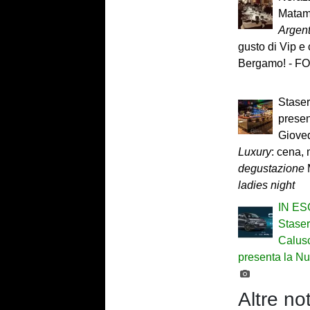
Matam
Argen
gusto di Vip e 
Bergamo! - 
Stase
presen
Giove
Luxury
: cena,
degustazione
M
ladies night
IN ES
Stase
Calusc
presenta la Nu
Altre not