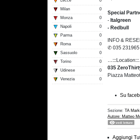
Lecce
0
Milan
0
Special Partn
Monza
0
-
Italgreen
Napoli
0
- Redbull
Parma
0
INFO & RES
Roma
0
✆ 035 231965
Sassuolo
0
…:::Location::
Torino
0
035 ZeroThir
Udinese
0
Piazza Matte
Venezia
0
Su face
Sezione:
TA Mark
Autore: Matteo Mo
vedi letture
Aggiungi Tut