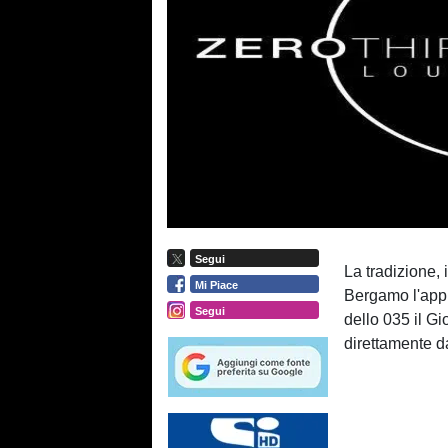
Segui
La tradizione, 
Mi Piace
Bergamo l'appu
Segui
dello 035 il Gi
direttamente dai