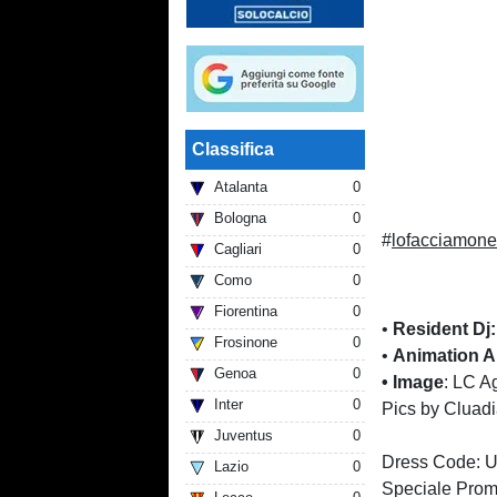
Classifica
Atalanta
0
Bologna
0
#
lofacciamone
Cagliari
0
Como
0
Fiorentina
0
•
Resident Dj:
Frosinone
0
•
Animation A
Genoa
0
• Image
: LC A
Inter
0
Pics by Cluadi
Juventus
0
Dress Code
Lazio
0
Speciale Prom