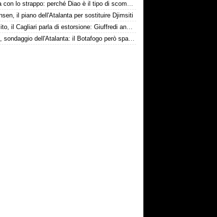
La tela con lo strappo: perché Diao è il tipo di scommessa che Giuntoli ama
nsen, il piano dell'Atalanta per sostituire Djimsiti
Esposito, il Cagliari parla di estorsione: Giuffredi annuncia denuncia
Danilo, sondaggio dell'Atalanta: il Botafogo però spara alto