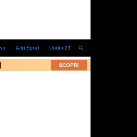
ews
Altri Sport
Under 23