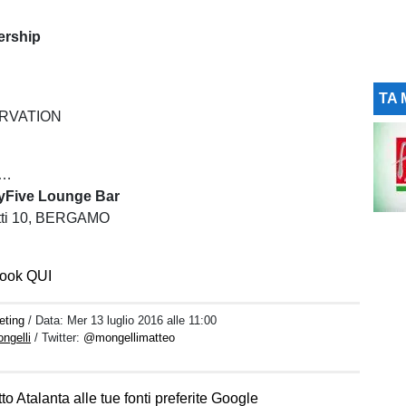
ership
TA 
ERVATION
:…
tyFive Lounge Bar
otti 10, BERGAMO
book QUI
eting
/ Data:
Mer 13 luglio 2016 alle 11:00
ngelli
/ Twitter:
@mongellimatteo
to Atalanta alle tue fonti preferite Google