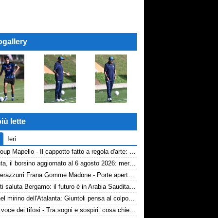
ogallery
iù lette
Ieri
AP Group Mapello - Il cappotto fatto a regola d'arte: qualità certificata ICMQ
Atalanta, il borsino aggiornato al 6 agosto 2026: mercato in entrata ancora in stand-by. Si lavora sulle cessioni
Volti nerazzurri Frana Gomme Madone - Porte aperte alla New Balance Arena: i volti dei tifosi della Dea
Djimsiti saluta Bergamo: il futuro è in Arabia Saudita! Tre milioni e firma biennale
Diao nel mirino dell'Atalanta: Giuntoli pensa al colpo dal Como
TA, la voce dei tifosi - Tra sogni e sospiri: cosa chiedono davvero i tifosi dell'Atalanta