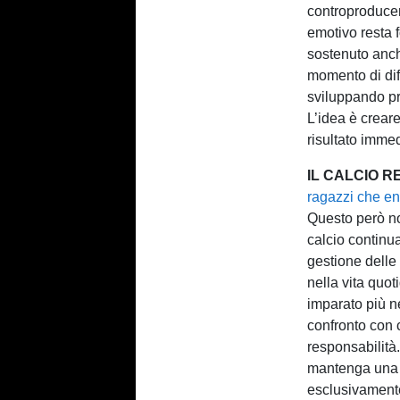
controproducen
emotivo resta 
sostenuto anch
momento di diff
sviluppando pro
L’idea è crear
risultato immed
IL CALCIO R
ragazzi che en
Questo però non
calcio continua
gestione delle
nella vita quot
imparato più ne
confronto con 
responsabilità
mantenga una 
esclusivamente 