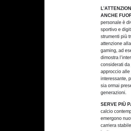
L’ATTENZIO
ANCHE FUOR
personale è div
sportivo e dig
strumenti più tr
attenzione all
gaming, ad ese
dimostra l’int
considerati da 
approccio alle
interessante, 
sia ormai prese
generazioni.
SERVE PIÙ P
calcio contemp
emergono nuovi
carriera stabile