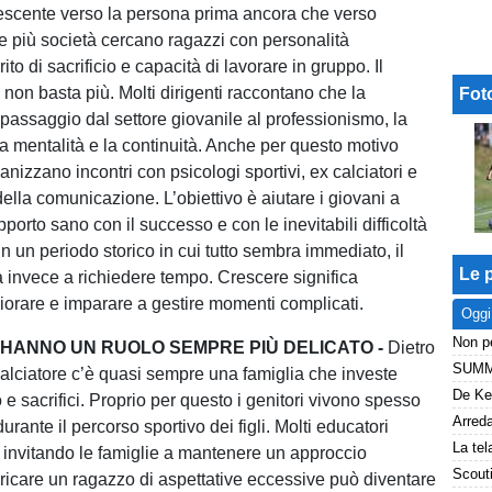
rescente verso la persona prima ancora che verso
re più società cercano ragazzi con personalità
rito di sacrificio e capacità di lavorare in gruppo. Il
 non basta più. Molti dirigenti raccontano che la
Fot
 passaggio dal settore giovanile al professionismo, la
a mentalità e la continuità. Anche per questo motivo
anizzano incontri con psicologi sportivi, ex calciatori e
della comunicazione. L’obiettivo è aiutare i giovani a
pporto sano con il successo e con le inevitabili difficoltà
 In un periodo storico in cui tutto sembra immediato, il
Le p
a invece a richiedere tempo. Crescere significa
liorare e imparare a gestire momenti complicati.
Oggi
E HANNO UN RUOLO SEMPRE PIÙ DELICATO -
Dietro
alciatore c’è quasi sempre una famiglia che investe
e sacrifici. Proprio per questo i genitori vivono spesso
durante il percorso sportivo dei figli. Molti educatori
o invitando le famiglie a mantenere un approccio
aricare un ragazzo di aspettative eccessive può diventare