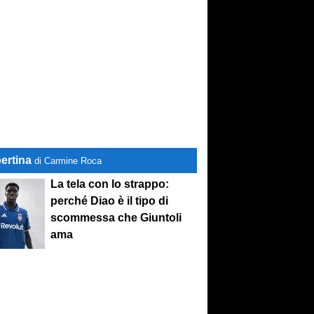
ertina
di Carmine Roca
La tela con lo strappo:
perché Diao è il tipo di
scommessa che Giuntoli
ama