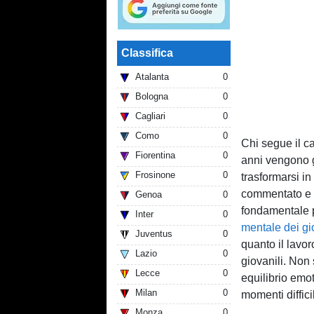
Classifica
Atalanta
0
Bologna
0
Cagliari
0
Como
0
Chi segue il c
Fiorentina
0
anni vengono g
Frosinone
0
trasformarsi in
commentato e s
Genoa
0
fondamentale p
Inter
0
mentale dei gio
Juventus
0
quanto il lavor
Lazio
0
giovanili. Non 
Lecce
0
equilibrio emot
Milan
0
momenti difficil
Monza
0