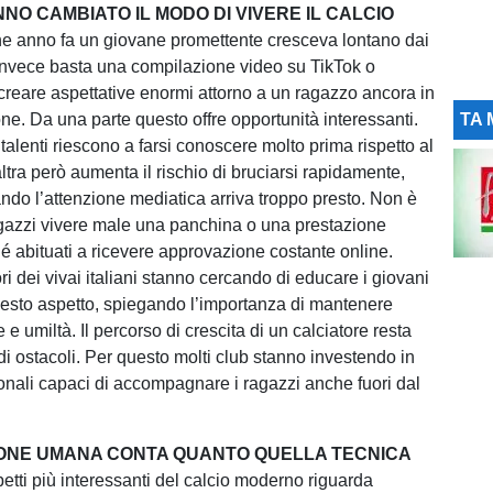
NNO CAMBIATO IL MODO DI VIVERE IL CALCIO
he anno fa un giovane promettente cresceva lontano dai
gi invece basta una compilazione video su TikTok o
creare aspettative enormi attorno a un ragazzo ancora in
ne. Da una parte questo offre opportunità interessanti.
TA 
talenti riescono a farsi conoscere molto prima rispetto al
ltra però aumenta il rischio di bruciarsi rapidamente,
ando l’attenzione mediatica arriva troppo presto. Non è
gazzi vivere male una panchina o una prestazione
é abituati a ricevere approvazione costante online.
ri dei vivai italiani stanno cercando di educare i giovani
esto aspetto, spiegando l’importanza di mantenere
e umiltà. Il percorso di crescita di un calciatore resta
di ostacoli. Per questo molti club stanno investendo in
ionali capaci di accompagnare i ragazzi anche fuori dal
ONE UMANA CONTA QUANTO QUELLA TECNICA
etti più interessanti del calcio moderno riguarda