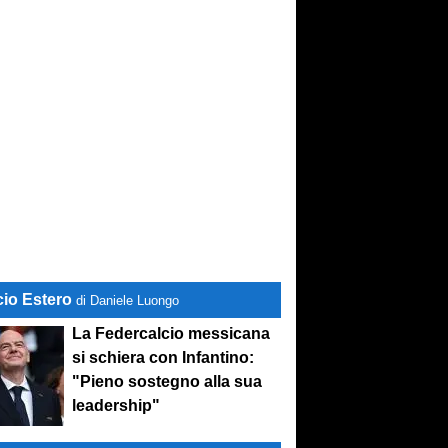
cio Estero
di Daniele Luongo
La Federcalcio messicana
si schiera con Infantino:
"Pieno sostegno alla sua
leadership"