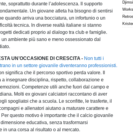
te, soprattutto durante l’adolescenza. Il supporto
fondamentale. Un giovane atleta ha bisogno di sentirsi
e quando arriva una bocciatura, un infortunio o un
Kriste
icoltà tecnica. In diverse realtà italiane si stanno
getti dedicati proprio al dialogo tra club e famiglie.
e un ambiente più sano e meno ossessionato dal
iato.
ESTA UN’OCCASIONE DI CRESCITA -
Non tutti i
trano in un settore giovanile diventeranno professionisti.
 significa che il percorso sportivo perda valore. Il
 a insegnare disciplina, rispetto, collaborazione e
 emozioni. Competenze utili anche fuori dal campo e
idiana. Molti ex giovani calciatori raccontano di aver
gli spogliatoi che a scuola. Le sconfitte, le trasferte, il
compagni e allenatori aiutano a maturare carattere e
. Per questo motivo è importante che il calcio giovanile
dimensione educativa, senza trasformarsi
in una corsa al risultato o al mercato.