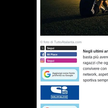
© foto di TuttoAtalanta.com
Segui
Negli ultimi a
Mi Piace
basta più avere
Segui
ragazzi che og
convivere con p
network, aspet
sportiva sempr