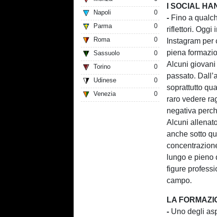
I SOCIAL HA
Napoli
0
-
Fino a qualc
Parma
0
riflettori. Og
Roma
0
Instagram per 
piena formazio
Sassuolo
0
Alcuni giovani 
Torino
0
passato. Dall’a
Udinese
0
soprattutto qu
Venezia
0
raro vedere ra
negativa perch
Alcuni allenato
anche sotto qu
concentrazione 
lungo e pieno 
figure profess
campo.
LA FORMAZI
-
Uno degli asp