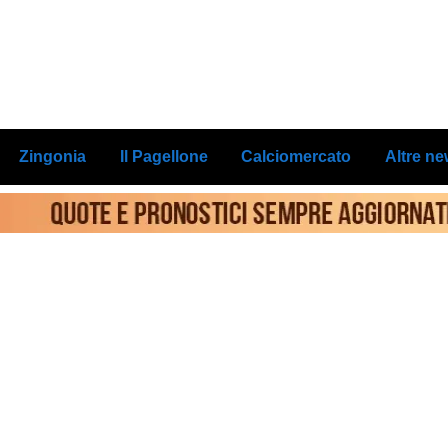
Zingonia
Il Pagellone
Calciomercato
Altre n