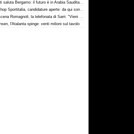
Djimsiti saluta Bergamo: il futuro è in Arabia Saudita! Tre milioni e firma biennale
Workshop Sportitalia, candidature aperte: da qui sono passate firme di Serie A
Retroscena Romagnoli, la telefonata di Sarri: "Vieni con me a Bergamo"
nsen, l'Atalanta spinge: venti milioni sul tavolo