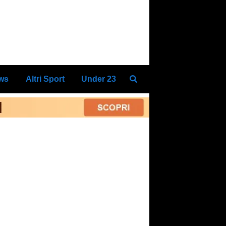
ews
Altri Sport
Under 23