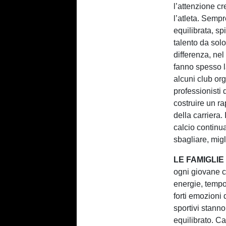
l’attenzione c
l’atleta. Semp
equilibrata, spi
talento da solo
differenza, nel
fanno spesso l
alcuni club org
professionisti 
costruire un ra
della carriera.
calcio continu
sbagliare, mig
LE FAMIGLI
ogni giovane c
energie, tempo 
forti emozioni 
sportivi stann
equilibrato. C