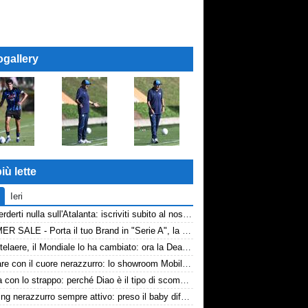
ogallery
iù lette
Ieri
Non perderti nulla sull'Atalanta: iscriviti subito al nostro canale WhatsApp!
SUMMER SALE - Porta il tuo Brand in "Serie A", la tua azienda e professione titolare nel cuore dell'Atalanta
De Ketelaere, il Mondiale lo ha cambiato: ora la Dea riparte da lui
Arredare con il cuore nerazzurro: lo showroom Mobilmondo a Osio Sotto. Quando essere di fede atalantina conviene
La tela con lo strappo: perché Diao è il tipo di scommessa che Giuntoli ama
Scouting nerazzurro sempre attivo: preso il baby difensore 2010 Levačić