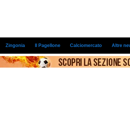
Zingonia
Il Pagellone
Calciomercato
Altre n