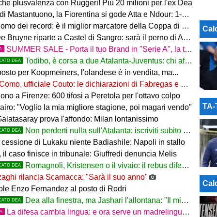
 che plusvalenza con Ruggeri! Più 20 milioni per l'ex Dea
i Mastantuono, la Fiorentina si gode Atta e Ndour: 1-1 col Deportivo
omo dei record: è il miglior marcatore della Coppa di Lega
Cal
 Bruyne riparte a Castel di Sangro: sarà il perno di Allegri
SUMMER SALE - Porta il tuo Brand in "Serie A", la tua azienda e professione titolare nel cuore dell'Atalanta
A
Todibo, è corsa a due Atalanta-Juventus: chi affonderà il colpo?
CATO DEA
osto per Koopmeiners, l'olandese è in vendita, ma...
Como, ufficiale Couto: le dichiarazioni di Fabregas e del brasiliano
no a Firenze: 600 tifosi a Peretola per l'ottavo colpo
TA
airo: "Voglio la mia migliore stagione, poi magari vendo"
Galatasaray prova l'affondo: Milan lontanissimo
Non perderti nulla sull'Atalanta: iscriviti subito al nostro canale WhatsApp!
CATO DEA
cessione di Lukaku niente Badiashile: Napoli in stallo
 il caso finisce in tribunale: Giuffredi denuncia Melis
Romagnoli, Kristensen o il vivaio: il rebus difesa dell'Atalanta
CATO DEA
aghi rilancia Scamacca: "Sarà il suo anno"
Cal
uole Enzo Fernandez al posto di Rodri
Dea alla finestra, ma Jashari l'allontana: "Il mio cuore è sempre stato rossonero"
CATO DEA
La difesa cambia lingua: e ora serve un madrelingua della zona
TA