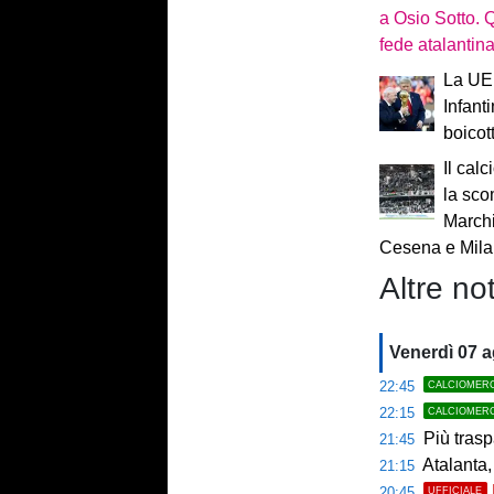
a Osio Sotto. 
fede atalantin
La UEF
Infant
boicot
Il calc
la sco
Marchi
Cesena e Mil
Altre not
Venerdì 07 
22:45
CALCIOMER
22:15
CALCIOMER
Più trasp
21:45
Atalanta,
21:15
20:45
UFFICIALE