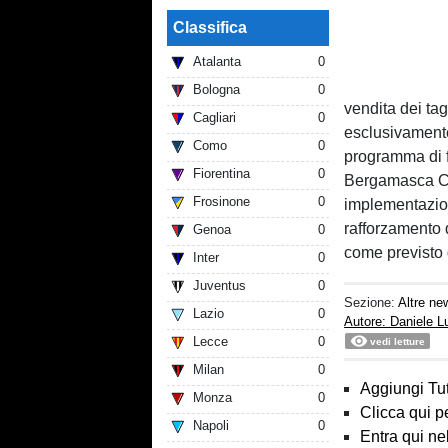
Classifica
Atalanta
0
Bologna
0
vendita dei tag
Cagliari
0
esclusivamente 
Como
0
programma di f
Fiorentina
0
Bergamasca Ca
Frosinone
0
implementazion
rafforzamento de
Genoa
0
come previsto 
Inter
0
Juventus
0
Sezione:
Altre ne
Lazio
0
Autore: Daniele 
Lecce
0
vedi letture
Milan
0
Aggiungi Tut
Monza
0
Clicca qui p
Napoli
0
Entra qui ne