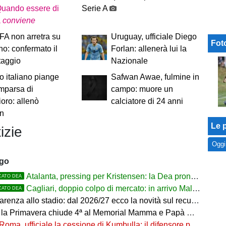
Quando essere di
Serie A
a
conviene
A non arretra su
Uruguay, ufficiale Diego
Fot
ino: confermato il
Forlan: allenerà lui la
taggio
Nazionale
io italiano piange
Safwan Awae, fulmine in
mparsa di
campo: muore un
oro: allenò
calciatore di 24 anni
an
Le p
izie
Oggi
ago
Atalanta, pressing per Kristensen: la Dea pronta ad alzare l'offerta all'Udinese
CATO DEA
Cagliari, doppio colpo di mercato: in arrivo Maldini e Kevin Carlos
CATO DEA
arenza allo stadio: dal 2026/27 ecco la novità sul recupero
 la Primavera chiude 4ª al Memorial Mamma e Papà Cairo
Roma, ufficiale la cessione di Kumbulla: il difensore passa al Rayo Vallecano