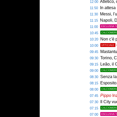
Atletico,
12:00
In attesa d
11:50
Messi, l'u
11:30
Napoli, De
11:15
11:00
ESCLUSIVA T
10:45
CALCIOMER
Non c'è p
10:20
10:00
UFFICIALE
Mastantuo
09:45
Torino, C
09:30
Leão, il 
09:15
09:00
CALCIOMER
Senza la 
08:30
Esposito,
08:15
08:00
CALCIOMER
Pippo
Inz
07:45
Il City v
07:30
07:15
CALCIOMER
07:00
ESCLUSIVA 