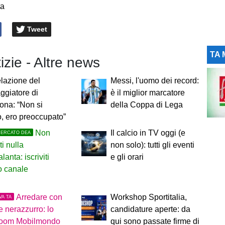
ta
Tweet
TA 
tizie - Altre news
elazione del
Messi, l'uomo dei record:
giatore di
è il miglior marcatore
ona: “Non si
della Coppa di Lega
o, ero preoccupato”
Non
Il calcio in TV oggi (e
MERCATO DEA
ti nulla
non solo): tutti gli eventi
alanta: iscriviti
e gli orari
ro canale
Arredare con
Workshop Sportitalia,
VA TA
re nerazzurro: lo
candidature aperte: da
oom Mobilmondo
qui sono passate firme di