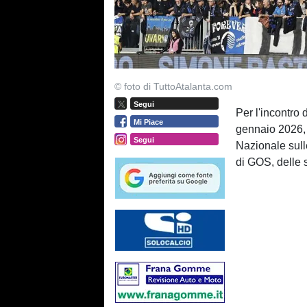
© foto di TuttoAtalanta.com
Segui
Per l'incontro 
Mi Piace
gennaio 2026, c
Segui
Nazionale sull
di GOS, delle 