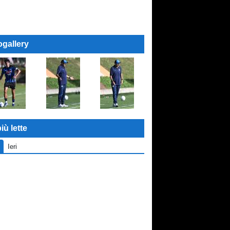
ogallery
iù lette
Ieri