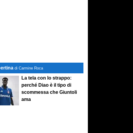
ertina
di Carmine Roca
La tela con lo strappo:
perché Diao è il tipo di
scommessa che Giuntoli
ama