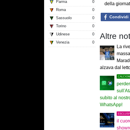
Parma
0
della giorna
Roma
0
Condividi
Sassuolo
0
Torino
0
Altre no
Udinese
0
Venezia
0
La riv
massag
Marad
alzava dal lett
CALCIO
perder
sull'At
subito al nost
WhatsApp!
ESCLUSI
il cuo
showr