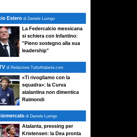
cio Estero
di Daniele Luongo
La Federcalcio messicana
si schiera con Infantino:
"Pieno sostegno alla sua
leadership"
-TV
di Redazione TuttoAtalanta.com
«Ti rivogliamo con la
squadra»: la Curva
atalantina non dimentica
Raimondi
ciomercato
di Daniele Luongo
Atalanta, pressing per
Kristensen: la Dea pronta