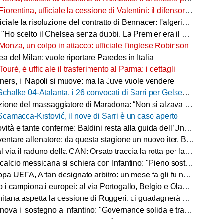
Fiorentina, ufficiale la cessione di Valentini: il difensore passa al Deportivo Alavés
ale la risoluzione del contratto di Bennacer: l'algerino saluta dopo sette anni
"Ho scelto il Chelsea senza dubbi. La Premier era il mio sogno"
Monza, un colpo in attacco: ufficiale l'inglese Robinson
a del Milan: vuole riportare Paredes in Italia
Touré, è ufficiale il trasferimento al Parma: i dettagli
ers, il Napoli si muove: ma la Juve vuole vendere
Schalke 04-Atalanta, i 26 convocati di Sarri per Gelsenkirchen
ne del massaggiatore di Maradona: “Non si alzava dal letto, ero preoccupato”
Scamacca-Krstović, il nove di Sarri è un caso aperto
tà e tante conferme: Baldini resta alla guida dell’Under 21
e allenatore: da questa stagione un nuovo iter. Beretta: “Un percorso più organico”
via il raduno della CAN: Orsato traccia la rotta per la nuova stagione
io messicana si schiera con Infantino: "Pieno sostegno alla sua leadership"
FA, Artan designato arbitro: un mese fa gli fu negato l'ingresso negli Stati Uniti
 i campionati europei: al via Portogallo, Belgio e Olanda
tana aspetta la cessione di Ruggeri: ci guadagnerà qualcosa
ova il sostegno a Infantino: "Governance solida e trasparente"