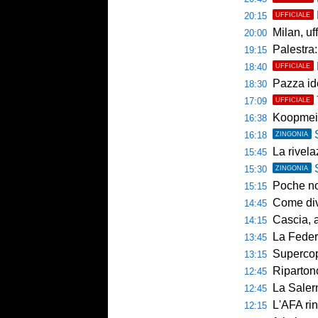
20:15
UFFICIALE
Milan, uffici
20:00
Palestra: 
19:15
18:40
UFFICIALE
Pazza ide
18:30
17:09
UFFICIALE
Koopmein
16:38
16:18
ZINGONIA
La rivelazio
15:45
15:30
ZINGONIA
Poche novi
15:15
Come diventar
14:45
Cascia, al 
14:15
La Federcalc
13:45
Supercoppa UE
13:15
Ripartono
12:45
La Salerni
12:45
L'AFA rinn
12:15