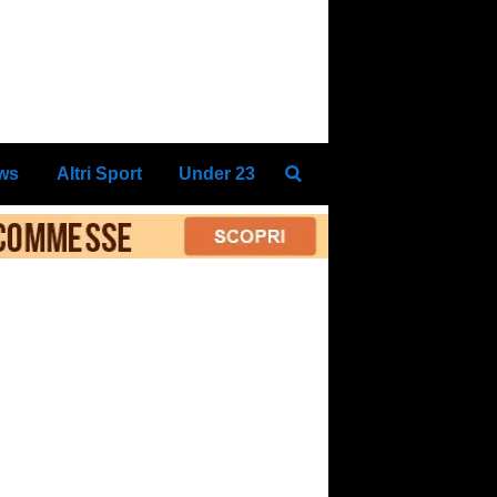
ews
Altri Sport
Under 23