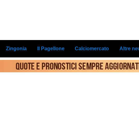
Zingonia
Il Pagellone
Calciomercato
Altre n