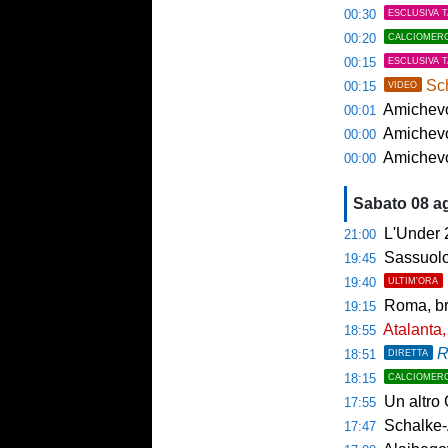
00:30
ESCLUSIVA 
00:20
CALCIOMER
00:15
ESCLUSIVA 
Sch
00:15
VIDEO
Amichevol
00:01
Amichevol
00:00
Amichevol
00:00
Sabato 08 a
L'Under 
21:00
Sassuolo
19:45
19:40
ULTIM'ORA
Roma, bru
19:15
Atalanta,
18:55
R
18:51
DIRETTA
18:15
CALCIOMER
Un altro 
17:55
Schalke-
17:47