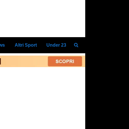
ews
Altri Sport
Under 23