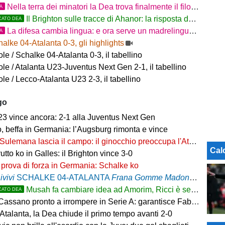
Nella terra dei minatori la Dea trova finalmente il filone
TA
Il Brighton sulle tracce di Ahanor: la risposta dell'Atalanta
CATO DEA
La difesa cambia lingua: e ora serve un madrelingua della zona
TA
alke 04-Atalanta 0-3, gli highlights
e / Schalke 04-Atalanta 0-3, il tabellino
e / Atalanta U23-Juventus Next Gen 2-1, il tabellino
e / Lecco-Atalanta U23 2-3, il tabellino
go
23 vince ancora: 2-1 alla Juventus Next Gen
, beffa in Germania: l’Augsburg rimonta e vince
Sulemana lascia il campo: il ginocchio preoccupa l'Atalanta
Cal
tto ko in Galles: il Brighton vince 3-0
 prova di forza in Germania: Schalke ko
ivivi
SCHALKE 04-ATALANTA
Frana Gomme Madone
, 0-3
Musah fa cambiare idea ad Amorim, Ricci è sempre in partenza
CATO DEA
Cassano pronto a irrompere in Serie A: garantisce Fabregas
Atalanta, la Dea chiude il primo tempo avanti 2-0