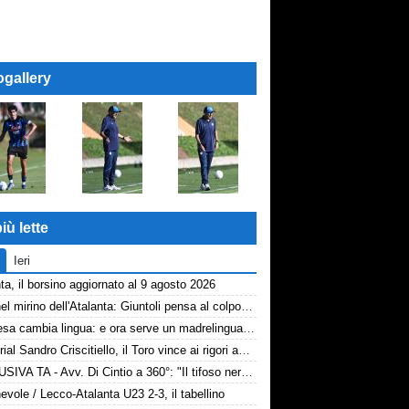
ogallery
iù lette
Ieri
ta, il borsino aggiornato al 9 agosto 2026
Diao nel mirino dell'Atalanta: Giuntoli pensa al colpo dal Como
La difesa cambia lingua: e ora serve un madrelingua della zona
Memorial Sandro Criscitiello, il Toro vince ai rigori ad Avellino
bancomat
! Diamo tempo a Sarri,
ESCLUSIVA TA - Avv. Di Cintio a 360°: "Il tifoso nerazzurro non può sentirsi trattato come un bancomat! Diamo tempo a Sarri, su Samardžić..."
vole / Lecco-Atalanta U23 2-3, il tabellino