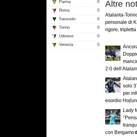
Altre not
Parma
0
Roma
0
Atalanta-Torin
Sassuolo
0
personale di K
Torino
0
rigore, triplett
Udinese
0
Venezia
0
Ancor
Doppie
mancin
2-0 dell'Atalan
Atalan
solo 3
per inf
esordio Hojlu
Lady
M
"Pensa
tranqu
con Bergamo