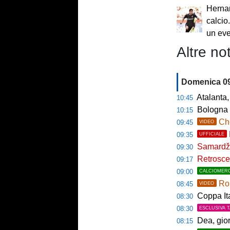
Hernan
calcio
un ev
Altre not
Domenica 0
Atalanta, 
10:45
Bologna t
10:15
Che
09:45
VIDEO
09:35
UFFICIALE
Samardžić
09:30
Retroscen
09:17
09:00
CALCIOMER
Rom
08:45
VIDEO
Coppa Italia a
08:30
08:30
ESCLUSIVA 
Dea, gio
08:15