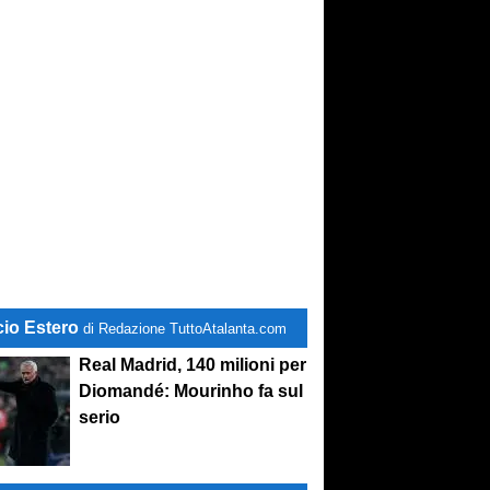
cio Estero
di Redazione TuttoAtalanta.com
Real Madrid, 140 milioni per
Diomandé: Mourinho fa sul
serio