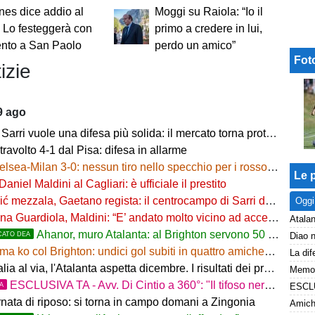
es dice addio al
Moggi su Raiola: “Io il
. Lo festeggerà con
primo a credere in lui,
ento a San Paolo
perdo un amico”
Fot
izie
9 ago
Sarri vuole una difesa più solida: il mercato torna protagonista
ravolto 4-1 dal Pisa: difesa in allarme
lsea-Milan 3-0: nessun tiro nello specchio per i rossoneri
Le p
Daniel Maldini al Cagliari: è ufficiale il prestito
 mezzala, Gaetano regista: il centrocampo di Sarri decolla
Oggi
a Guardiola, Maldini: “E’ andato molto vicino ad accettare”
Atalan
Ahanor, muro Atalanta: al Brighton servono 50 milioni
CATO DEA
a ko col Brighton: undici gol subiti in quattro amichevoli
l via, l'Atalanta aspetta dicembre. I risultati dei preliminari, Vicenza subito fuori
ESCLUSIVA TA - Avv. Di Cintio a 360°: "Il tifoso nerazzurro non può sentirsi trattato come un
TA
rnata di riposo: si torna in campo domani a Zingonia
Amiche