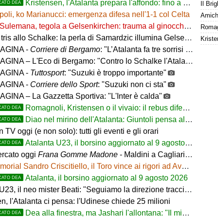
Kristensen, l'Atalanta prepara l'affondo: fino a 25 milioni
CATO DEA
oli, ko Marianucci: emergenza difesa nell'1-1 col Celta
Amiche
Sulemana, tegola a Gelsenkirchen: trauma al ginocchio sinistro
tris allo Schalke: la perla di Samardzic illumina Gelsenkirchen
AGINA -
Corriere di Bergamo
: "L’Atalanta fa tre sorrisi in Germania, ora il mercato"
NA – L'Eco di Bergamo: "Contro lo Schalke l'Atalanta vince 3-0"
AGINA -
Tuttosport
: "Suzuki è troppo importante"
AGINA -
Corriere dello Sport
: "Suzuki non ci sta"
GINA – La Gazzetta Sportiva: "L'Inter è calda"
Romagnoli, Kristensen o il vivaio: il rebus difesa dell'Atalanta
CATO DEA
Diao nel mirino dell'Atalanta: Giuntoli pensa al colpo dal Como
CATO DEA
in TV oggi (e non solo): tutti gli eventi e gli orari
Atalanta U23, il borsino aggiornato al 9 agosto 2026. Cantiere aperto per Beati
CATO DEA
rcato oggi
Frana Gomme Madone
- Maldini a Cagliari e Lukaku saluta il Napoli. L'Inter frena su Romero e Diaby
orial Sandro Criscitiello, il Toro vince ai rigori ad Avellino
Atalanta, il borsino aggiornato al 9 agosto 2026
CATO DEA
, il neo mister Beati: "Seguiamo la direzione tracciata dalla Prima Squadra"
n, l'Atalanta ci pensa: l'Udinese chiede 25 milioni
Dea alla finestra, ma Jashari l'allontana: "Il mio cuore è sempre stato rossonero"
CATO DEA