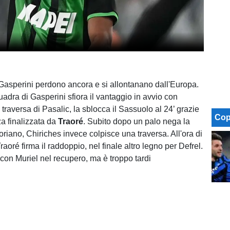
i Gasperini perdono ancora e si allontanano dall'Europa.
adra di Gasperini sfiora il vantaggio in avvio con
traversa di Pasalic, la sblocca il Sassuolo al 24’ grazie
Cop
za finalizzata da
Traoré
. Subito dopo un palo nega la
voriano, Chiriches invece colpisce una traversa. All'ora di
aoré firma il raddoppio, nel finale altro legno per Defrel.
on Muriel nel recupero, ma è troppo tardi