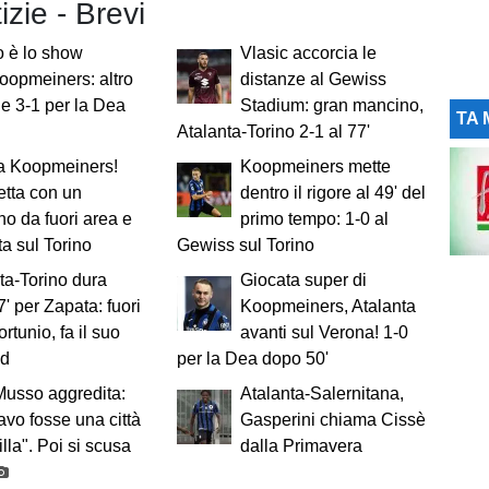
izie - Brevi
o è lo show
Vlasic accorcia le
oopmeiners: altro
distanze al Gewiss
a e 3-1 per la Dea
Stadium: gran mancino,
TA 
Atalanta-Torino 2-1 al 77'
a Koopmeiners!
Koopmeiners mette
tta con un
dentro il rigore al 49' del
o da fuori area e
primo tempo: 1-0 al
ta sul Torino
Gewiss sul Torino
ta-Torino dura
Giocata super di
7' per Zapata: fuori
Koopmeiners, Atalanta
ortunio, fa il suo
avanti sul Verona! 1-0
nd
per la Dea dopo 50'
usso aggredita:
Atalanta-Salernitana,
vo fosse una città
Gasperini chiama Cissè
illa". Poi si scusa
dalla Primavera