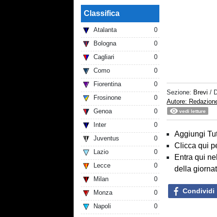
Classifica
Atalanta
0
Bologna
0
Cagliari
0
Como
0
Fiorentina
0
Sezione:
Brevi
/ 
Frosinone
0
Autore: Redazion
Genoa
0
vedi letture
Inter
0
Aggiungi Tut
Juventus
0
Clicca qui p
Lazio
0
Entra qui ne
Lecce
0
della giorna
Milan
0
Condividi
Monza
0
Napoli
0