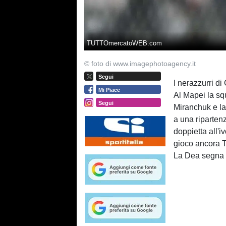
TUTTOmercatoWEB.com
© foto di www.imagephotoagency.it
Segui
I nerazzurri d
Mi Piace
Al Mapei la squ
Segui
Miranchuk e la 
a una riparten
doppietta all'i
gioco ancora Tr
La Dea segna c