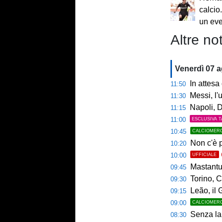
calcio
un ev
Altre not
Venerdì 07 
In attesa d
11:50
Messi, l'u
11:30
Napoli, De
11:15
11:00
ESCLUSIVA T
10:45
CALCIOMER
Non c'è p
10:20
10:00
UFFICIALE
Mastantuo
09:45
Torino, C
09:30
Leão, il 
09:15
09:00
CALCIOMER
Senza la 
08:30