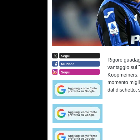
Segui
Rigore guadagn
Mi Piace
vantaggio sul 
Segui
Koopmeiners, a
momento miglio
dal dischetto, 