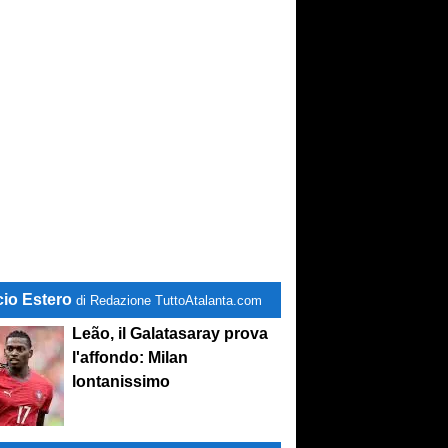
cio Estero
di Redazione TuttoAtalanta.com
Leão, il Galatasaray prova
l'affondo: Milan
lontanissimo