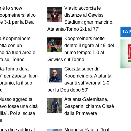
o è lo show
Vlasic accorcia le
oopmeiners: altro
distanze al Gewiss
a e 3-1 per la Dea
Stadium: gran mancino,
Atalanta-Torino 2-1 al 77'
TA 
a Koopmeiners!
Koopmeiners mette
tta con un
dentro il rigore al 49' del
o da fuori area e
primo tempo: 1-0 al
ta sul Torino
Gewiss sul Torino
ta-Torino dura
Giocata super di
7' per Zapata: fuori
Koopmeiners, Atalanta
ortunio, fa il suo
avanti sul Verona! 1-0
nd
per la Dea dopo 50'
usso aggredita:
Atalanta-Salernitana,
vo fosse una città
Gasperini chiama Cissè
illa". Poi si scusa
dalla Primavera
es dice addio al
Moggi su Raiola: “Io il