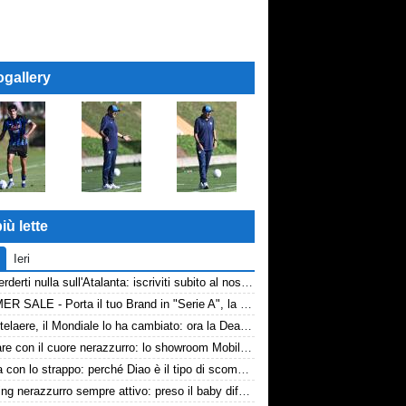
ogallery
iù lette
Ieri
Non perderti nulla sull'Atalanta: iscriviti subito al nostro canale WhatsApp!
SUMMER SALE - Porta il tuo Brand in "Serie A", la tua azienda e professione titolare nel cuore dell'Atalanta
De Ketelaere, il Mondiale lo ha cambiato: ora la Dea riparte da lui
Arredare con il cuore nerazzurro: lo showroom Mobilmondo a Osio Sotto. Quando essere di fede atalantina conviene
La tela con lo strappo: perché Diao è il tipo di scommessa che Giuntoli ama
Scouting nerazzurro sempre attivo: preso il baby difensore 2010 Levačić