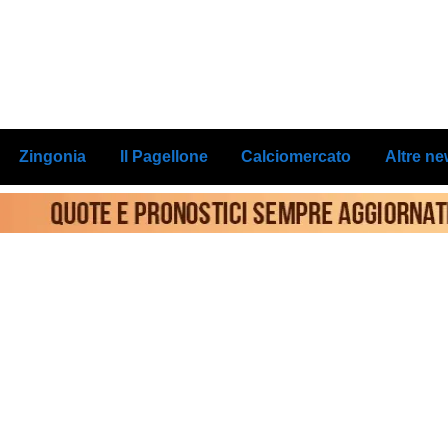
Zingonia
Il Pagellone
Calciomercato
Altre n