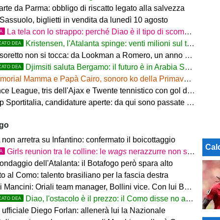
arte da Parma: obbligo di riscatto legato alla salvezza
Sassuolo, biglietti in vendita da lunedì 10 agosto
La tela con lo strappo: perché Diao è il tipo di scommessa che Giuntoli ama
TA
Kristensen, l'Atalanta spinge: venti milioni sul tavolo
CATO DEA
tesoretto non si tocca: da Lookman a Romero, un anno di rinunce
Djimsiti saluta Bergamo: il futuro è in Arabia Saudita! Tre milioni e firma biennale
CATO DEA
orial Mamma e Papà Cairo, sonoro ko della Primavera contro il Toro
 League, tris dell'Ajax e Twente tennistico con gol di Pjaca
ortitalia, candidature aperte: da qui sono passate firme di Serie A
ago
on arretra su Infantino: confermato il boicottaggio
Cal
Girls reunion tra le colline: le
wags
nerazzurre non si perdono di vista
TA
ondaggio dell'Atalanta: il Botafogo però spara alto
 al Como: talento brasiliano per la fascia destra
ancini: Oriali team manager, Bollini vice. Con lui Bonucci, Gagliardi e Maccarone
Diao, l'ostacolo è il prezzo: il Como disse no a 60 milioni
CATO DEA
ufficiale Diego Forlan: allenerà lui la Nazionale