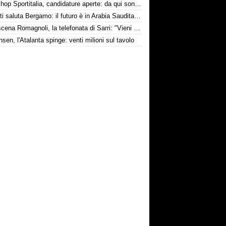
Workshop Sportitalia, candidature aperte: da qui sono passate firme di Serie A
Djimsiti saluta Bergamo: il futuro è in Arabia Saudita! Tre milioni e firma biennale
Retroscena Romagnoli, la telefonata di Sarri: "Vieni con me a Bergamo"
nsen, l'Atalanta spinge: venti milioni sul tavolo
conviene