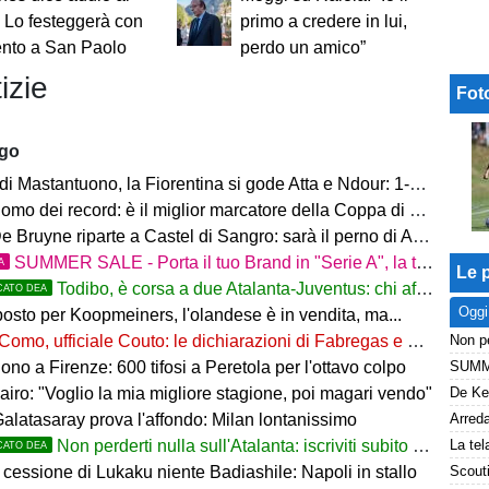
. Lo festeggerà con
primo a credere in lui,
ento a San Paolo
perdo un amico”
izie
Fot
ago
i Mastantuono, la Fiorentina si gode Atta e Ndour: 1-1 col Deportivo
omo dei record: è il miglior marcatore della Coppa di Lega
 Bruyne riparte a Castel di Sangro: sarà il perno di Allegri
SUMMER SALE - Porta il tuo Brand in "Serie A", la tua azienda e professione titolare nel cuore dell'Atalanta
A
Le p
Todibo, è corsa a due Atalanta-Juventus: chi affonderà il colpo?
CATO DEA
Oggi
osto per Koopmeiners, l'olandese è in vendita, ma...
Como, ufficiale Couto: le dichiarazioni di Fabregas e del brasiliano
no a Firenze: 600 tifosi a Peretola per l'ottavo colpo
airo: "Voglio la mia migliore stagione, poi magari vendo"
Galatasaray prova l'affondo: Milan lontanissimo
Non perderti nulla sull'Atalanta: iscriviti subito al nostro canale WhatsApp!
CATO DEA
cessione di Lukaku niente Badiashile: Napoli in stallo