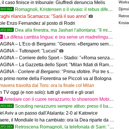
 il caso finisce in tribunale: Giuffredi denuncia Melis
Romagnoli, Kristensen o il vivaio: il rebus difesa dell'Atalanta
CATO DEA
aghi rilancia Scamacca: "Sarà il suo anno"
Kriste
uole Enzo Fernandez al posto di Rodri
Dea alla finestra, ma Jashari l'allontana: "Il mio cuore è sempre stato rossonero"
CATO DEA
La difesa cambia lingua: e ora serve un madrelingua della zona
TA
– L'Eco di Bergamo: "Gosens: «Bergamo sempre casa mia. Incuriosito da Sarri»"
GINA – Tuttosport: "Lucusì"
INA – Corriere dello Sport – Stadio: "«Roma senza limiti»"
INA – La Gazzetta dello Sport: "Milan fidati di Ramos"
AGINA -
Corriere di Bergamo
: "Prima sfoltire. Poi tre settimane per gli altri innesti"
no primo nome della Fiorentina se Piccoli va al Bologna
mavera travolta dal Toro: ora la finale col Milan
in TV oggi (e non solo): tutti gli eventi e gli orari
Arredare con il cuore nerazzurro: lo showroom Mobilmondo a Osio Sotto. Quando essere di fede atalantina
TA
Scouting nerazzurro sempre attivo: preso il baby difensore 2010 Levačić
CATO DEA
l Aviv a un passo dall'Atalanta: 2-0 al Katowice
ere, il Mondiale lo ha cambiato: ora la Dea riparte da lui
Retroscena Romagnoli, la telefonata di Sarri: "Vieni con me a Bergamo"
CATO DEA