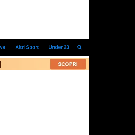
ews
Altri Sport
Under 23