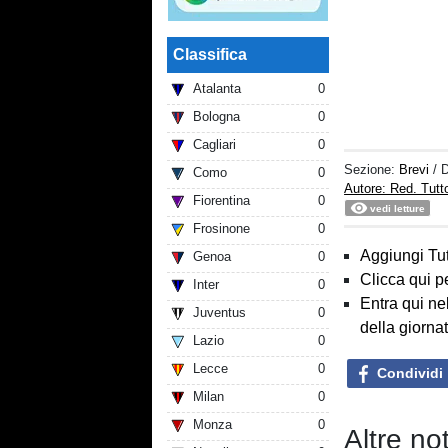
Classifica
Atalanta
0
Bologna
0
Cagliari
0
Sezione:
Brevi
/ 
Como
0
Autore: Red. Tut
Fiorentina
0
vedi letture
Frosinone
0
Aggiungi Tut
Genoa
0
Clicca qui p
Inter
0
Entra qui ne
Juventus
0
della giorna
Lazio
0
Lecce
0
Condividi
Milan
0
Monza
0
Altre not