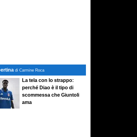
ertina
di Carmine Roca
La tela con lo strappo:
perché Diao è il tipo di
scommessa che Giuntoli
ama