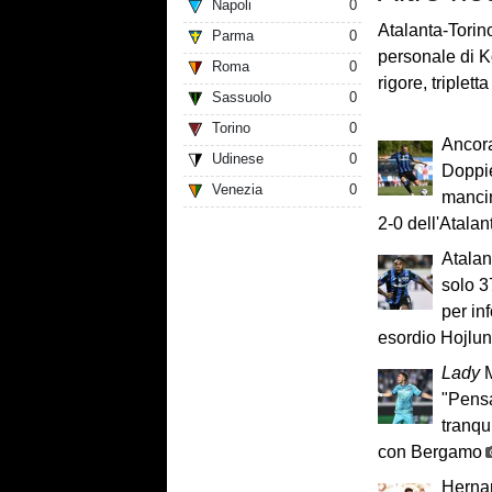
Napoli
0
Atalanta-Torin
Parma
0
personale di K
Roma
0
rigore, triplett
Sassuolo
0
Torino
0
Ancor
Udinese
0
Doppie
Venezia
0
mancin
2-0 dell'Atalan
Atalan
solo 3
per inf
esordio Hojlu
Lady
M
"Pensa
tranqu
con Bergamo
Hernan