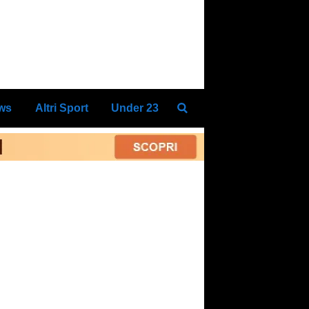
ews
Altri Sport
Under 23