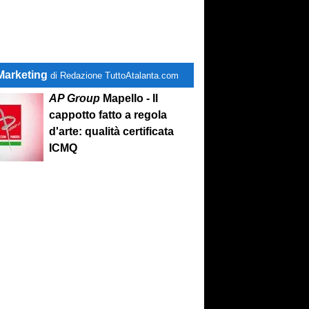
Marketing
di Redazione TuttoAtalanta.com
AP Group
Mapello - Il
cappotto fatto a regola
d'arte: qualità certificata
ICMQ