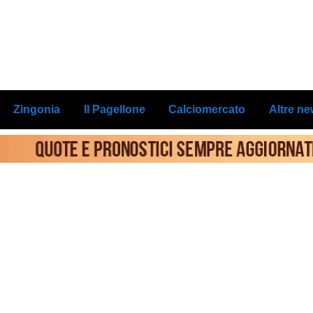
Zingonia
Il Pagellone
Calciomercato
Altre n