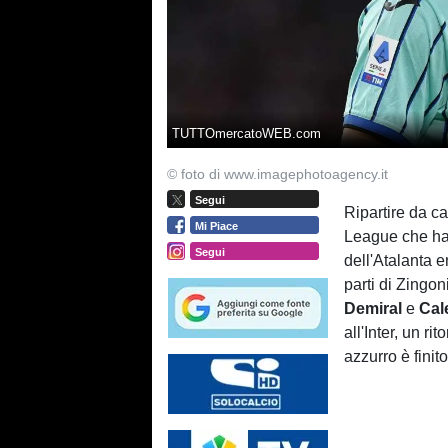
TUTTOmercatoWEB.com
© foto di www.imagephotoagency.it
Segui
Ripartire da c
Mi Piace
League che ha 
Segui
dell'Atalanta e
parti di Zingon
Demiral
e
Cal
all'Inter, un r
azzurro è finit