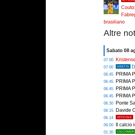
Couto:
Fabreg
brasiliano
Altre not
Sabato 08 a
Kristense
07:00
D
07:00
DIRETTA
PRIMA PAGINA 
06:45
PRIMA PA
06:45
PRIMA PAG
06:45
PRIMA PAG
06:45
Ponte Sa
06:30
Davide Carrara l
06:15
06:14
UFFICIALE
Il calcio 
06:00
01:30
CALCIOMER