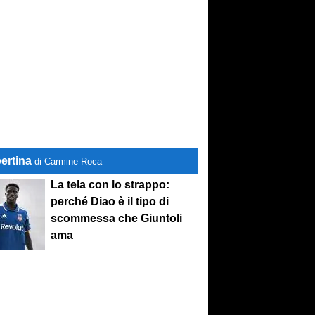
ertina
di Carmine Roca
La tela con lo strappo:
perché Diao è il tipo di
scommessa che Giuntoli
ama