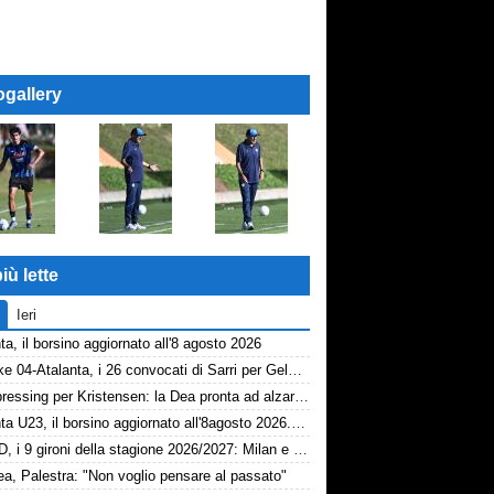
ogallery
iù lette
Ieri
ta, il borsino aggiornato all'8 agosto 2026
Schalke 04-Atalanta, i 26 convocati di Sarri per Gelsenkirchen
Dea, pressing per Kristensen: la Dea pronta ad alzare l'offerta all'Udinese
Atalanta U23, il borsino aggiornato all'8agosto 2026. Cantiere aperto per Beati
Serie D, i 9 gironi della stagione 2026/2027: Milan e Chievo nel B, le bergamasche...
a, Palestra: "Non voglio pensare al passato"