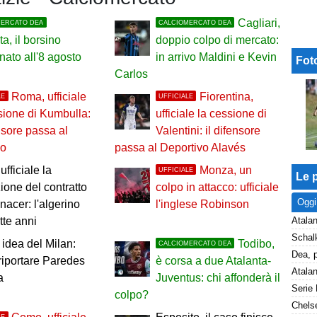
Cagliari,
MERCATO DEA
CALCIOMERCATO DEA
ta, il borsino
doppio colpo di mercato:
nato all'8 agosto
in arrivo Maldini e Kevin
Fot
Carlos
Roma, ufficiale
Fiorentina,
LE
UFFICIALE
sione di Kumbulla:
ufficiale la cessione di
ensore passa al
Valentini: il difensore
no
passa al Deportivo Alavés
ufficiale la
Monza, un
UFFICIALE
Le p
zione del contratto
colpo in attacco: ufficiale
Oggi
nacer: l'algerino
l'inglese Robinson
Atalan
tte anni
idea del Milan:
Todibo,
CALCIOMERCATO DEA
riportare Paredes
è corsa a due Atalanta-
a
Juventus: chi affonderà il
colpo?
Chelse
LE