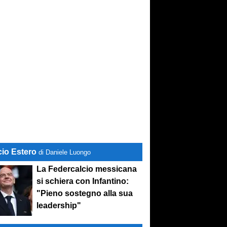
cio Estero
di Daniele Luongo
La Federcalcio messicana
si schiera con Infantino:
"Pieno sostegno alla sua
leadership"