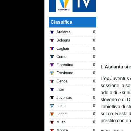
Classifica
Atalanta
0
Bologna
0
Cagliari
0
Como
0
Fiorentina
0
L'Atalanta si r
Frosinone
0
L'ex Juventus 
Genoa
0
sessione la so
Inter
0
addio di Skrini
Juventus
0
sloveno e di D
Lazio
0
l'obiettivo di 
secco. Resta da
Lecce
0
prestito con ob
Milan
0
Monza
0