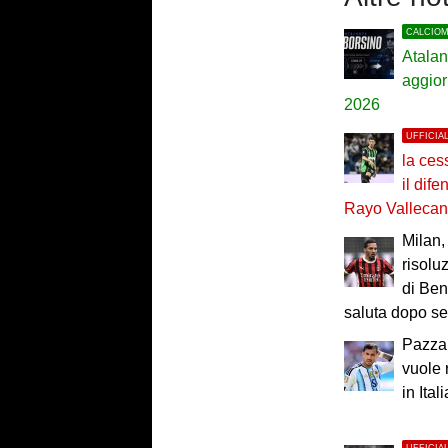
CALCIO
Atalan
aggior
2026
UFFICIA
la ces
il dif
Rayo Valleca
Milan, 
risolu
di Ben
saluta dopo se
Pazza 
vuole 
in Itali
UFFICIA