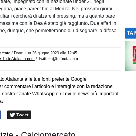
ntrale, impegnato con la nazionale under 21 negli
egoria, piace parecchio al Monza. Nei prossimi giorni
lliani cercherà di alzare il pressing, ma a quanto pare
massima con la Dea è stato già raggiunto. Due affari in
ione, dunque, che permetteranno di ridisegnare la difesa
TA 
ercato
/ Data:
Lun 26 giugno 2023 alle 12:45
e TuttoAtalanta.com
/ Twitter:
@tuttoatalanta
to Atalanta alle tue fonti preferite Google
er commentare l'articolo e interagire con la redazione
l nostro canale WhatsApp e ricevi le news più importanti
ta
Tweet
tizie - Calciomercato