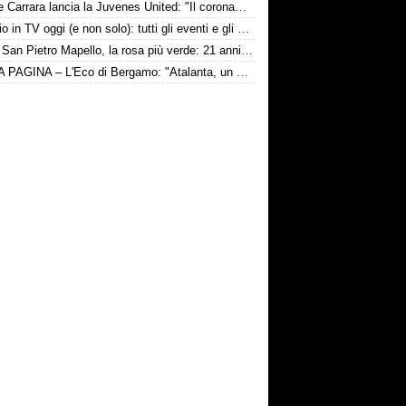
Davide Carrara lancia la Juvenes United: "Il coronamento di un progetto, nove ragazzi del 2007 in prima squadra"
Il calcio in TV oggi (e non solo): tutti gli eventi e gli orari
Ponte San Pietro Mapello, la rosa più verde: 21 anni di media
PRIMA PAGINA – L'Eco di Bergamo: "Atalanta, un nuovo test internazionale oggi in Germania"
lcio d'inizio ore 17