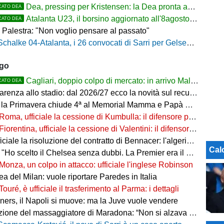
Dea, pressing per Kristensen: la Dea pronta ad alzare l'offerta all'Udinese
CATO DEA
Atalanta U23, il borsino aggiornato all'8agosto 2026. Cantiere aperto per Beati
CATO DEA
 Palestra: "Non voglio pensare al passato"
Schalke 04-Atalanta, i 26 convocati di Sarri per Gelsenkirchen
ago
Cagliari, doppio colpo di mercato: in arrivo Maldini e Kevin Carlos
CATO DEA
arenza allo stadio: dal 2026/27 ecco la novità sul recupero
 la Primavera chiude 4ª al Memorial Mamma e Papà Cairo
Roma, ufficiale la cessione di Kumbulla: il difensore passa al Rayo Vallecano
Fiorentina, ufficiale la cessione di Valentini: il difensore passa al Deportivo Alavés
ale la risoluzione del contratto di Bennacer: l'algerino saluta dopo sette anni
Cal
"Ho scelto il Chelsea senza dubbi. La Premier era il mio sogno"
Monza, un colpo in attacco: ufficiale l'inglese Robinson
a del Milan: vuole riportare Paredes in Italia
Touré, è ufficiale il trasferimento al Parma: i dettagli
ers, il Napoli si muove: ma la Juve vuole vendere
ne del massaggiatore di Maradona: “Non si alzava dal letto, ero preoccupato”