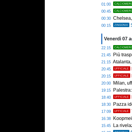
01:00
CALCIOMER
00:45
CALCIOMER
Chelsea,
00:30
00:15
ZINGONIA
Venerdì 07 
22:15
CALCIOMER
Più trasp
21:45
Atalanta,
21:15
20:45
UFFICIALE
20:15
UFFICIALE
Milan, uffici
20:00
Palestra: 
19:15
18:40
UFFICIALE
Pazza ide
18:30
17:09
UFFICIALE
Koopmein
16:38
La rivelazio
15:45