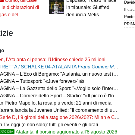
Como, ufficiale
Esposito, il caso finisce
 le dichiarazioni di
in tribunale: Giuffredi
as e del
denuncia Melis
izie
go
n, l'Atalanta ci pensa: l'Udinese chiede 25 milioni
IRETTA / SCHALKE 04-ATALANTA
Frana Gomme Madone
, ca
– L'Eco di Bergamo: "Atalanta, un nuovo test internazionale oggi in Germania"
GINA – Tuttosport: "«Juve forever»"
INA – La Gazzetta dello Sport: "«Voglio solo l'Inter»"
INA – Corriere dello Sport – Stadio: "«Il picco è l'Inter»"
n Pietro Mapello, la rosa più verde: 21 anni di media
ancia la Juvenes United: "Il coronamento di un progetto, nove ragazzi del 2007 in prima squadra"
Serie D, i 9 gironi della stagione 2026/2027: Milan e Chievo nel B, le bergamasche...
in TV oggi (e non solo): tutti gli eventi e gli orari
Atalanta, il borsino aggiornato all'8 agosto 2026
CATO DEA