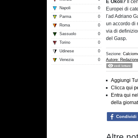
E Okoli?
Il ce
Napoli
0
Europei di cat
l'ad Adriano Ga
Parma
0
un accordo di 
Roma
0
via di definiz
Sassuolo
0
del Gasp.
Torino
0
Udinese
0
Sezione:
Calciom
Venezia
0
Autore: Redazion
vedi letture
Aggiungi Tut
Clicca qui p
Entra qui ne
della giorna
Condividi
Altre no