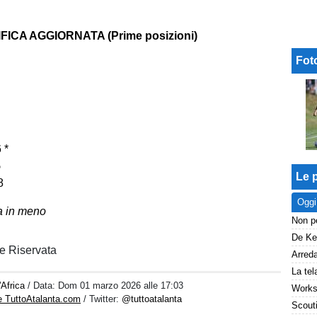
FICA AGGIORNATA (Prime posizioni)
Fot
 *
5
Le p
8
Oggi
ta in meno
e Riservata
Africa
/ Data:
Dom 01 marzo 2026 alle 17:03
e TuttoAtalanta.com
/ Twitter:
@tuttoatalanta