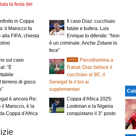
lata la festa del
nfinito in Coppa
Il caso Diaz: cucchiaio
ca: il Marocco fa
fatale e bufera. Luis
o alla FIFA, chiesta
Enrique lo difende: "Non
volino
è un criminale. Anche Zidane lo
fece"
ino sul caso
Psicodramma a
VIDEO
al: "È
Rabat: Diaz fallisce il
ttabile
cucchiaio al 90', il
 terreno di gioco
Senegal fa il bis ai
o"
supplementari
Cal
egal è ancora Re:
Coppa d'Africa 2025:
o il Marocco, è la
Lookman e la Nigeria
da Coppa d'Africa
conquistano il 3° posto
izie