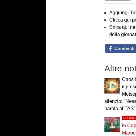
Aggiungi Tut
Clicca qui p
Entra qui ne
della giorna
Condividi
Altre no
Caos i
il pre
Motsep
silenzio: "Ness
parola al TAS"
UFFICIA
in Cop
Maroc