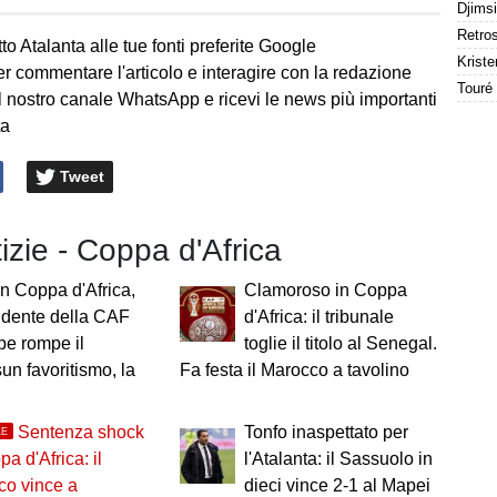
to Atalanta alle tue fonti preferite Google
Kriste
er commentare l'articolo e interagire con la redazione
l nostro canale WhatsApp e ricevi le news più importanti
ta
Tweet
tizie - Coppa d'Africa
n Coppa d'Africa,
Clamoroso in Coppa
sidente della CAF
d'Africa: il tribunale
e rompe il
toglie il titolo al Senegal.
un favoritismo, la
Fa festa il Marocco a tavolino
Sentenza shock
Tonfo inaspettato per
LE
pa d'Africa: il
l'Atalanta: il Sassuolo in
co vince a
dieci vince 2-1 al Mapei