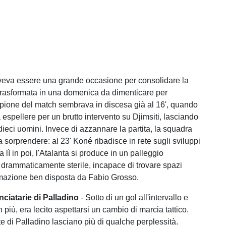
veva essere una grande occasione per consolidare la
è trasformata in una domenica da dimenticare per
 copione del match sembrava in discesa già al 16', quando
 espellere per un brutto intervento su Djimsiti, lasciando
dieci uomini. Invece di azzannare la partita, la squadra
a sorprendere: al 23' Koné ribadisce in rete sugli sviluppi
a lì in poi, l'Atalanta si produce in un palleggio
drammaticamente sterile, incapace di trovare spazi
rmazione ben disposta da Fabio Grosso.
nciatarie di Palladino
- Sotto di un gol all'intervallo e
più, era lecito aspettarsi un cambio di marcia tattico.
te di Palladino lasciano più di qualche perplessità.