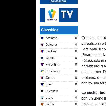
Classifica
Quella che do
Atalanta
0
classifica si 
Bologna
0
l'Atalanta. Il
Cagliari
0
Pinamonti si fa
Como
0
il Sassuolo in 
Fiorentina
0
nerazzurra si f
Frosinone
0
di un corner. D
prolungato ma 
Genoa
0
contro una fo
Inter
0
Juventus
0
Le scelte rinu
Lazio
0
con un uomo in 
Invece, le scel
Lecce
0