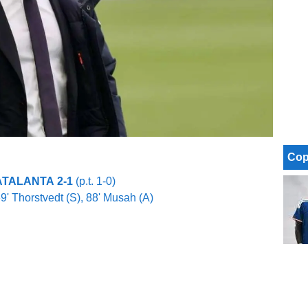
Cop
TALANTA 2-1
(p.t. 1-0)
69' Thorstvedt (S), 88' Musah (A)