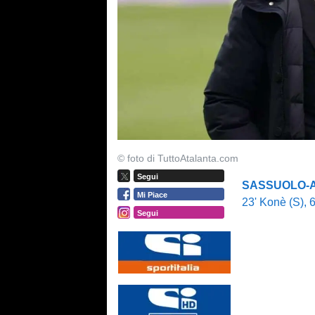
© foto di TuttoAtalanta.com
Segui
SASSUOLO-A
Mi Piace
23' Konè (S), 
Segui