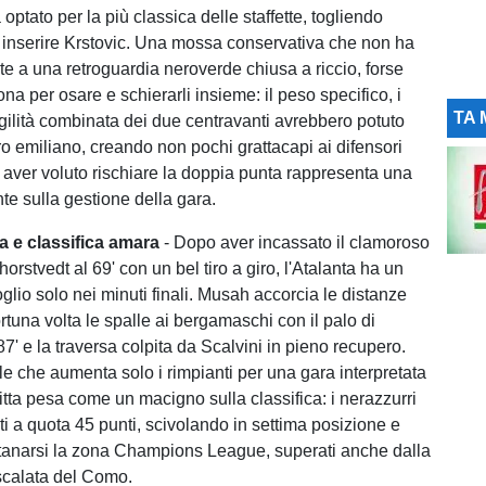
 optato per la più classica delle staffette, togliendo
inserire Krstovic. Una mossa conservativa che non ha
te a una retroguardia neroverde chiusa a riccio, forse
ona per osare e schierarli insieme: il peso specifico, i
TA 
agilità combinata dei due centravanti avrebbero potuto
ro emiliano, creando non pochi grattacapi ai difensori
 aver voluto rischiare la doppia punta rappresenta una
e sulla gestione della gara.
a e classifica amara
- Dopo aver incassato il clamoroso
orstvedt al 69' con un bel tiro a giro, l'Atalanta ha un
glio solo nei minuti finali. Musah accorcia le distanze
fortuna volta le spalle ai bergamaschi con il palo di
7' e la traversa colpita da Scalvini in pieno recupero.
le che aumenta solo i rimpianti per una gara interpretata
itta pesa come un macigno sulla classifica: i nerazzurri
ti a quota 45 punti, scivolando in settima posizione e
tanarsi la zona Champions League, superati anche dalla
scalata del Como.