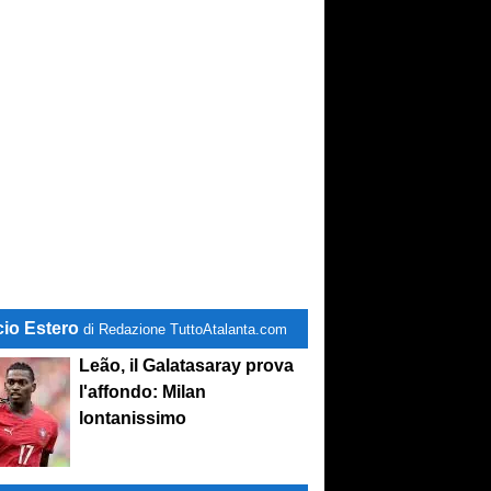
cio Estero
di Redazione TuttoAtalanta.com
Leão, il Galatasaray prova
l'affondo: Milan
lontanissimo