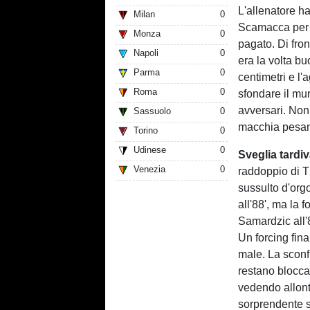
L'allenatore ha
Milan
0
Scamacca per 
Monza
0
pagato. Di fron
Napoli
0
era la volta bu
Parma
0
centimetri e l'
Roma
0
sfondare il mu
avversari. Non
Sassuolo
0
macchia pesant
Torino
0
Udinese
0
Sveglia tardiv
Venezia
0
raddoppio di Th
sussulto d'orgo
all'88', ma la 
Samardzic all'8
Un forcing fina
male. La sconf
restano blocca
vedendo allon
sorprendente 