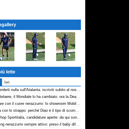
ogallery
iù lette
Ieri
Non perderti nulla sull'Atalanta: iscriviti subito al nostro canale WhatsApp!
De Ketelaere, il Mondiale lo ha cambiato: ora la Dea riparte da lui
Arredare con il cuore nerazzurro: lo showroom Mobilmondo a Osio Sotto. Quando essere di fede atalantina conviene
La tela con lo strappo: perché Diao è il tipo di scommessa che Giuntoli ama
Workshop Sportitalia, candidature aperte: da qui sono passate firme di Serie A
Scouting nerazzurro sempre attivo: preso il baby difensore 2010 Levačić