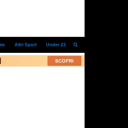
ews
Altri Sport
Under 23