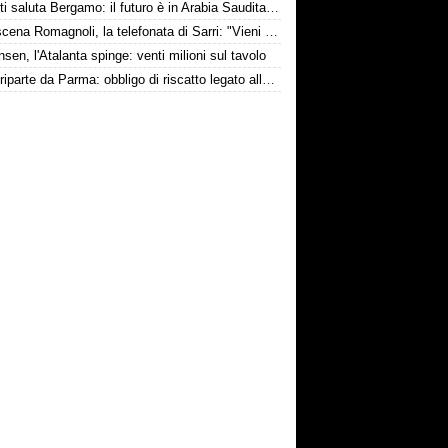
Djimsiti saluta Bergamo: il futuro è in Arabia Saudita! Tre milioni e firma biennale
Retroscena Romagnoli, la telefonata di Sarri: "Vieni con me a Bergamo"
nsen, l'Atalanta spinge: venti milioni sul tavolo
Touré riparte da Parma: obbligo di riscatto legato alla salvezza