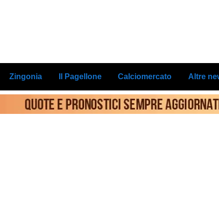
Zingonia
Il Pagellone
Calciomercato
Altre n