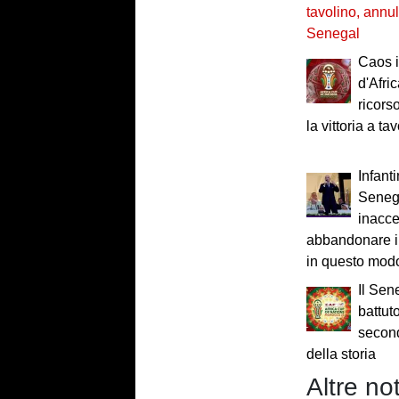
tavolino, annul
Senegal
Caos i
d'Afri
ricors
la vittoria a ta
Infant
Seneg
inacce
abbandonare il
in questo mod
Il Sen
battut
secon
della storia
Altre not