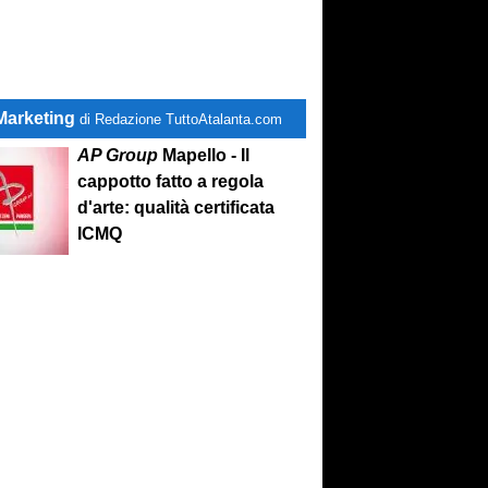
Marketing
di Redazione TuttoAtalanta.com
AP Group
Mapello - Il
cappotto fatto a regola
d'arte: qualità certificata
ICMQ