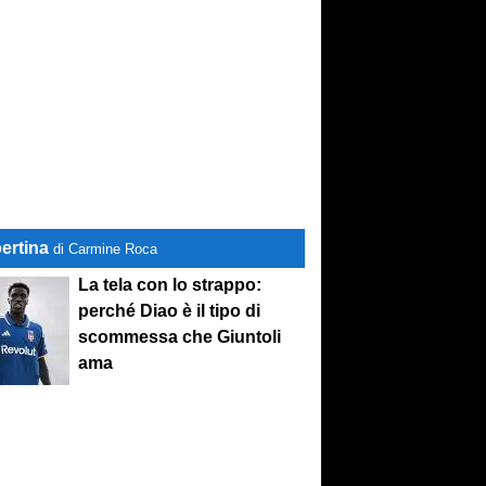
ertina
di Carmine Roca
La tela con lo strappo:
perché Diao è il tipo di
scommessa che Giuntoli
ama