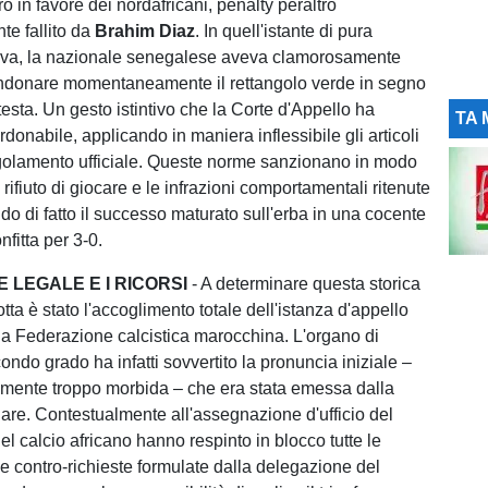
iro in favore dei nordafricani, penalty peraltro
e fallito da
Brahim Diaz
. In quell'istante di pura
iva, la nazionale senegalese aveva clamorosamente
andonare momentaneamente il rettangolo verde in segno
testa. Un gesto istintivo che la Corte d'Appello ha
TA 
donabile, applicando in maniera inflessibile gli articoli
golamento ufficiale. Queste norme sanzionano in modo
l rifiuto di giocare e le infrazioni comportamentali ritenute
do di fatto il successo maturato sull'erba in una cocente
nfitta per 3-0.
E LEGALE E I RICORSI
- A determinare questa storica
otta è stato l'accoglimento totale dell'istanza d'appello
la Federazione calcistica marocchina. L'organo di
condo grado ha infatti sovvertito la pronuncia iniziale –
amente troppo morbida – che era stata emessa dalla
nare. Contestualmente all'assegnazione d'ufficio del
i del calcio africano hanno respinto in blocco tutte le
le contro-richieste formulate dalla delegazione del