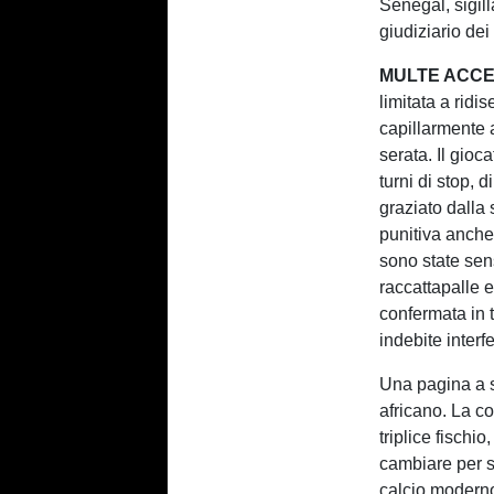
Senegal, sigill
giudiziario de
MULTE ACCE
limitata a ridi
capillarmente a
serata. Il gio
turni di stop, 
graziato dalla
punitiva anche 
sono state sen
raccattapalle e 
confermata in 
indebite inter
Una pagina a s
africano. La c
triplice fischi
cambiare per s
calcio modern