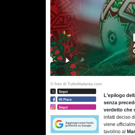
© foto di TuttoAtalanta.com
Segui
L'epilogo del
Mi Piace
senza precede
Segui
verdetto che 
infatti deciso d
viene ufficial
tavolino al
Ma