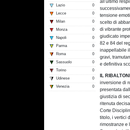
all'ultimo resp
Lazio
0
successivament
Lecce
0
tensione emot
Milan
0
scelto di abb
di vibrante pro
Monza
0
giudicato imper
Napoli
0
82 e 84 del re
Parma
0
inappellabile i
Roma
0
gravi, tramutan
Sassuolo
0
e definitiva sco
Torino
0
IL RIBALTON
Udinese
0
inversione di r
Venezia
0
presentata dal
giustizia di se
ritenuta decis
Corte Discipli
titolo, i vertic
rimostranze e 