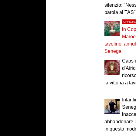
silenzio: "Ness
parola al TAS"
UFFICIA
in Cop
Maroc
tavolino, annul
Senegal
Caos i
d'Afri
ricors
la vittoria a ta
Infant
Seneg
inacce
abbandonare il
in questo mod