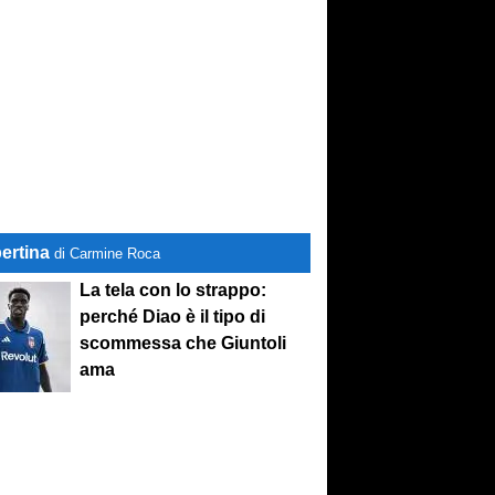
ertina
di Carmine Roca
La tela con lo strappo:
perché Diao è il tipo di
scommessa che Giuntoli
ama