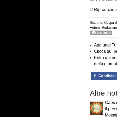
© Riproduzion
Sezione:
Coppa d'
Autore: Redazion
vedi letture
Aggiungi Tut
Clicca qui p
Entra qui ne
della giorna
Condividi
Altre no
Caos i
il pre
Motsep