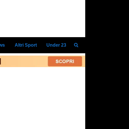
ews
Altri Sport
Under 23