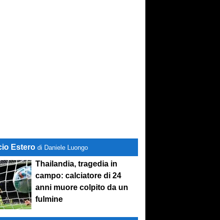
cio Estero
di Daniele Luongo
Thailandia, tragedia in
campo: calciatore di 24
anni muore colpito da un
fulmine