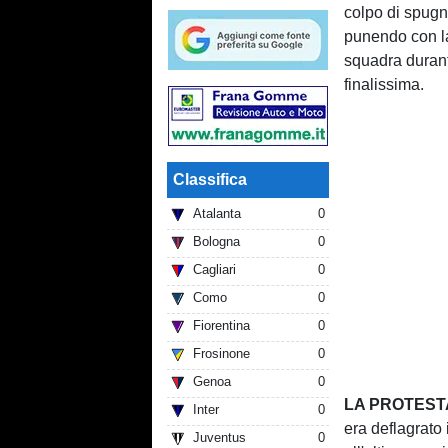
colpo di spugna
punendo con l
squadra durant
finalissima.
Classifica
Atalanta
0
Bologna
0
Cagliari
0
Como
0
Fiorentina
0
Frosinone
0
Genoa
0
LA PROTEST
Inter
0
era deflagrato 
Juventus
0