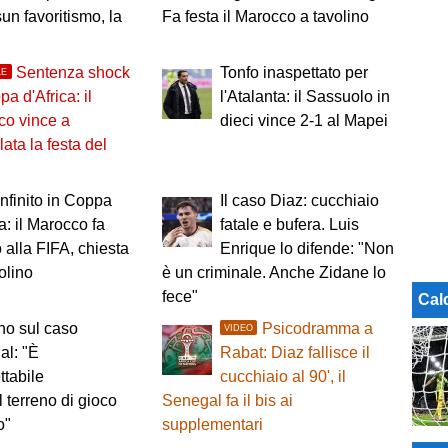
un favoritismo, la
Fa festa il Marocco a tavolino
Sentenza shock
Tonfo inaspettato per
LE
pa d'Africa: il
l'Atalanta: il Sassuolo in
co vince a
dieci vince 2-1 al Mapei
lata la festa del
nfinito in Coppa
Il caso Diaz: cucchiaio
ca: il Marocco fa
fatale e bufera. Luis
o alla FIFA, chiesta
Enrique lo difende: "Non
volino
è un criminale. Anche Zidane lo
fece"
Cal
ino sul caso
Psicodramma a
VIDEO
al: "È
Rabat: Diaz fallisce il
ttabile
cucchiaio al 90', il
 terreno di gioco
Senegal fa il bis ai
o"
supplementari