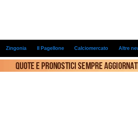
Zingonia
Il Pagellone
Calciomercato
Altre n