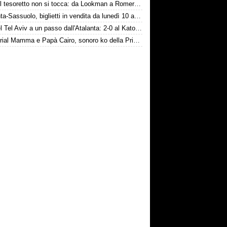
Inter, il tesoretto non si tocca: da Lookman a Romero, un anno di rinunce
Atalanta-Sassuolo, biglietti in vendita da lunedì 10 agosto
Hapoel Tel Aviv a un passo dall'Atalanta: 2-0 al Katowice
Memorial Mamma e Papà Cairo, sonoro ko della Primavera contro il Toro