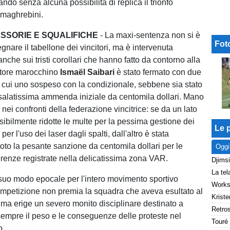
ando senza alcuna possibilità di replica il trionfo
i maghrebini.
SSORIE E SQUALIFICHE
- La maxi-sentenza non si è
Fot
segnare il tabellone dei vincitori, ma è intervenuta
nche sui tristi corollari che hanno fatto da contorno alla
catore marocchino
Ismaël Saibari
è stato fermato con due
di cui uno sospeso con la condizionale, sebbene sia stato
 salatissima ammenda iniziale da centomila dollari. Mano
nei confronti della federazione vincitrice: se da un lato
sibilmente ridotte le multe per la pessima gestione dei
Le p
per l'uso dei laser dagli spalti, dall'altro è stata
toto la pesante sanzione da centomila dollari per le
Oggi
ferenze registrate nella delicatissima zona VAR.
uo modo epocale per l'intero movimento sportivo
ompetizione non premia la squadra che aveva esultato al
Kriste
o, ma erige un severo monito disciplinare destinato a
empre il peso e le conseguenze delle proteste nel
o.