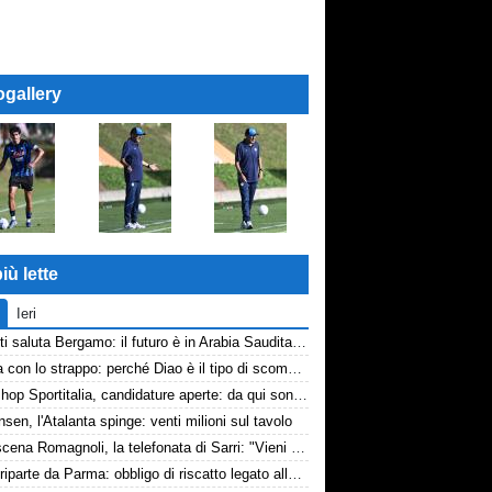
ogallery
iù lette
Ieri
Djimsiti saluta Bergamo: il futuro è in Arabia Saudita! Tre milioni e firma biennale
La tela con lo strappo: perché Diao è il tipo di scommessa che Giuntoli ama
Workshop Sportitalia, candidature aperte: da qui sono passate firme di Serie A
nsen, l'Atalanta spinge: venti milioni sul tavolo
Retroscena Romagnoli, la telefonata di Sarri: "Vieni con me a Bergamo"
Touré riparte da Parma: obbligo di riscatto legato alla salvezza