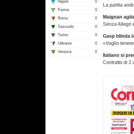
Napoli
0
La partita and
Parma
0
Maignan agita 
Roma
0
Senza Allegri e
Sassuolo
0
Torino
0
Gasp blinda 
«Voglio tenere
Udinese
0
Venezia
0
Italiano si pr
Contratto di 2 