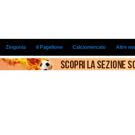
Zingonia
Il Pagellone
Calciomercato
Altre n