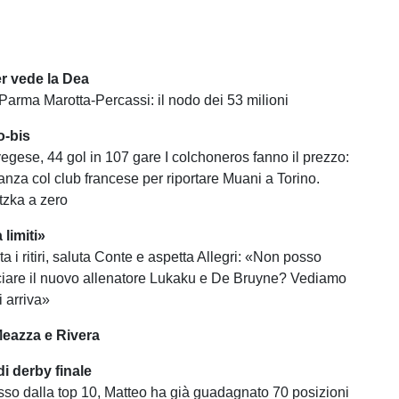
ter vede la Dea
 Parma Marotta-Percassi: il nodo dei 53 milioni
o-bis
vegese, 44 gol in 107 gare I colchoneros fanno il prezzo:
anza col club francese per riportare Muani a Torino.
tzka a zero
limiti»
a i ritiri, saluta Conte e aspetta Allegri: «Non posso
iare il nuovo allenatore Lukaku e De Bruyne? Vediamo
 arriva»
Meazza e Rivera
i derby finale
sso dalla top 10, Matteo ha già guadagnato 70 posizioni