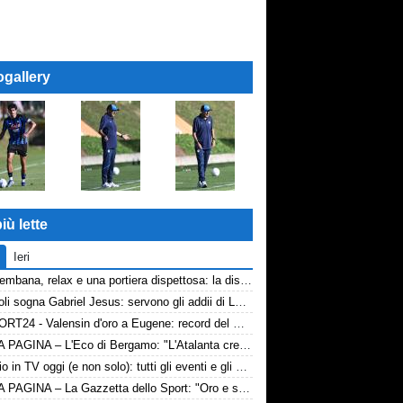
ogallery
iù lette
Ieri
Val Brembana, relax e una portiera dispettosa: la disavventura di Paola Bellanova
Il Napoli sogna Gabriel Jesus: servono gli addii di Lukaku e Lang
TASPORT24 - Valensin d'oro a Eugene: record del mondo nella staffetta
PRIMA PAGINA – L'Eco di Bergamo: "L'Atalanta cresce sul piano del gioco. Difesa da sistemare"
Il calcio in TV oggi (e non solo): tutti gli eventi e gli orari
PRIMA PAGINA – La Gazzetta dello Sport: "Oro e sempre"