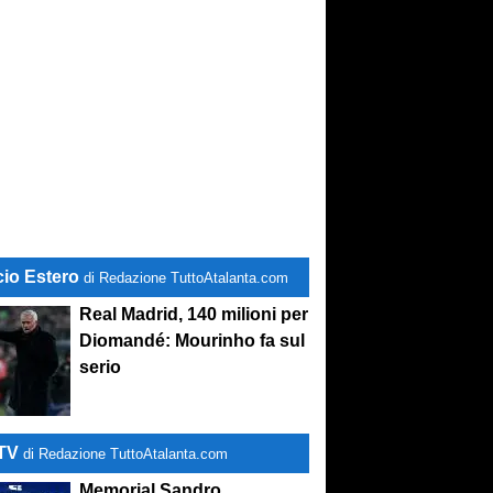
cio Estero
di Redazione TuttoAtalanta.com
Real Madrid, 140 milioni per
Diomandé: Mourinho fa sul
serio
-TV
di Redazione TuttoAtalanta.com
Memorial Sandro