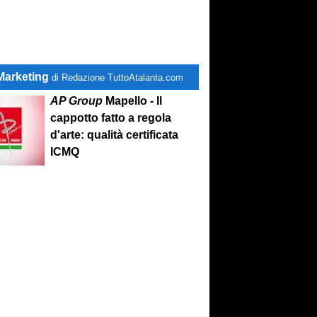
Marketing
di Redazione TuttoAtalanta.com
AP Group
Mapello - Il
cappotto fatto a regola
d'arte: qualità certificata
ICMQ