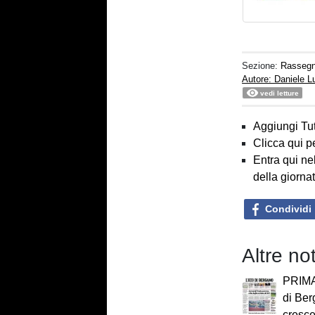
Sezione:
Rasseg
Autore: Daniele 
vedi letture
Aggiungi Tut
Clicca qui p
Entra qui ne
della giorna
Condividi
Altre n
PRIMA
di Ber
cresce