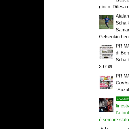
gioco. Difesa 
Atalant
Schalk
Samard
Gelsenkirchen
PRIMA
di Ber
Schalk
3-0"
PRIMA
Corrie
"Suzuk
CALCIO
finest
l'allon
è sempre stato