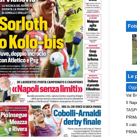
Fot
Le p
Oggi