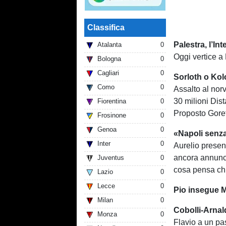
Classifica
Palestra, l’In
Atalanta
0
Oggi vertice a
Bologna
0
Cagliari
0
Sorloth o Kol
Como
0
Assalto al nor
30 milioni Dist
Fiorentina
0
Proposto Gore
Frosinone
0
Genoa
0
«Napoli senza 
Inter
0
Aurelio present
ancora annunc
Juventus
0
cosa pensa chi
Lazio
0
Lecce
0
Pio insegue 
Milan
0
Cobolli-Arnald
Monza
0
Flavio a un pa