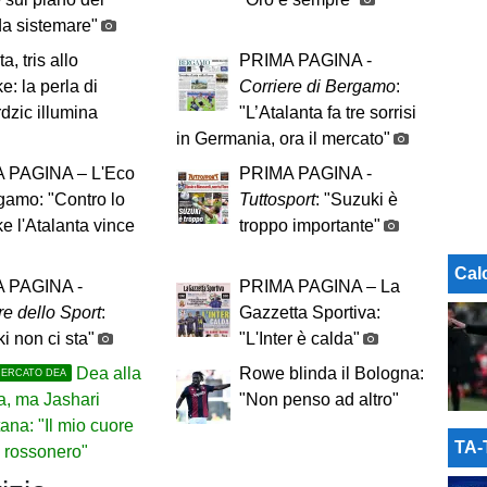
da sistemare"
a, tris allo
PRIMA PAGINA -
e: la perla di
Corriere di Bergamo
:
zic illumina
"L’Atalanta fa tre sorrisi
in Germania, ora il mercato"
 PAGINA – L'Eco
PRIMA PAGINA -
gamo: "Contro lo
Tuttosport
: "Suzuki è
e l'Atalanta vince
troppo importante"
Cal
 PAGINA -
PRIMA PAGINA – La
re dello Sport
:
Gazzetta Sportiva:
i non ci sta"
"L'Inter è calda"
Dea alla
Rowe blinda il Bologna:
MERCATO DEA
ra, ma Jashari
"Non penso ad altro"
tana: "Il mio cuore
TA
 rossonero"