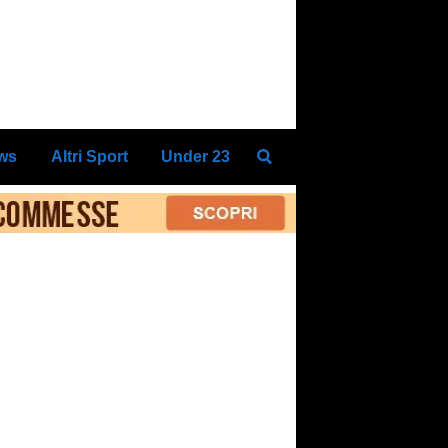
ews
Altri Sport
Under 23