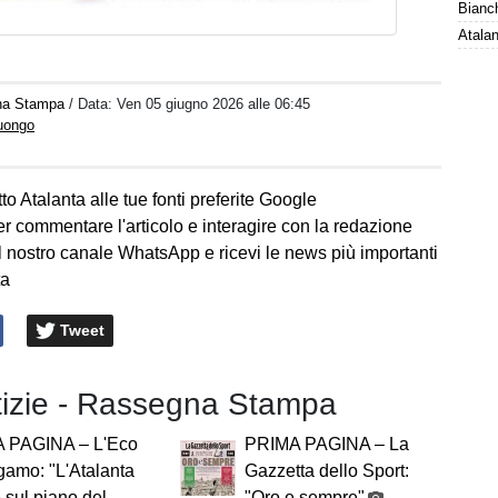
Bianch
na Stampa
/ Data:
Ven 05 giugno 2026 alle 06:45
Luongo
to Atalanta alle tue fonti preferite Google
er commentare l'articolo e interagire con la redazione
l nostro canale WhatsApp e ricevi le news più importanti
ta
Tweet
otizie - Rassegna Stampa
 PAGINA – L'Eco
PRIMA PAGINA – La
gamo: "L'Atalanta
Gazzetta dello Sport:
 sul piano del
"Oro e sempre"