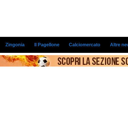
Zingonia
Il Pagellone
Calciomercato
Altre n