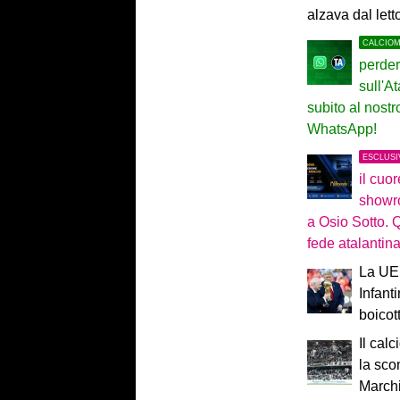
alzava dal lett
CALCIO
perder
sull'At
subito al nost
WhatsApp!
ESCLUSI
il cuo
showr
a Osio Sotto. 
fede atalantin
La UEF
Infant
boicot
Il calc
la sco
Marchi