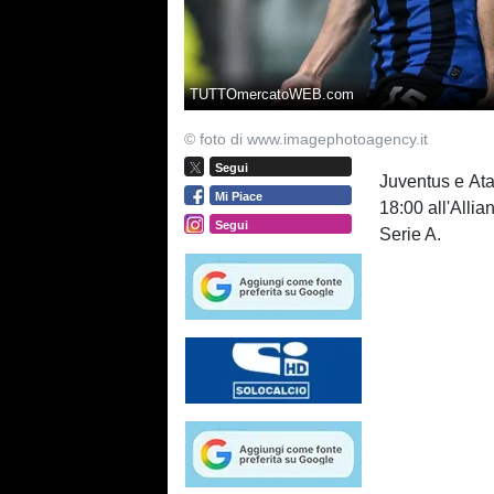
TUTTOmercatoWEB.com
© foto di www.imagephotoagency.it
Segui
Juventus e Ata
Mi Piace
18:00 all'Allia
Segui
Serie A.