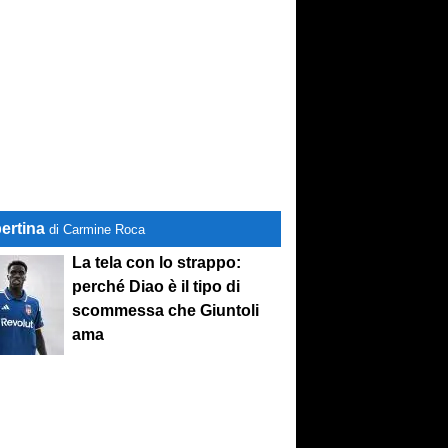
ertina
di Carmine Roca
La tela con lo strappo:
perché Diao è il tipo di
scommessa che Giuntoli
ama