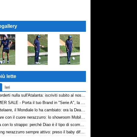
ogallery
iù lette
Ieri
Non perderti nulla sull'Atalanta: iscriviti subito al nostro canale WhatsApp!
SUMMER SALE - Porta il tuo Brand in "Serie A", la tua azienda e professione titolare nel cuore dell'Atalanta
De Ketelaere, il Mondiale lo ha cambiato: ora la Dea riparte da lui
Arredare con il cuore nerazzurro: lo showroom Mobilmondo a Osio Sotto. Quando essere di fede atalantina conviene
La tela con lo strappo: perché Diao è il tipo di scommessa che Giuntoli ama
Scouting nerazzurro sempre attivo: preso il baby difensore 2010 Levačić