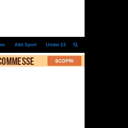
ews
Altri Sport
Under 23