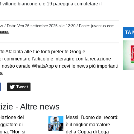
8 vittorie bianconere e 19 pareggi a completare il
ws
/ Data:
Ven 26 settembre 2025 alle 12:30
/ Fonte: juventus.com
Luongo
TA 
to Atalanta alle tue fonti preferite Google
er commentare l'articolo e interagire con la redazione
l nostro canale WhatsApp e ricevi le news più importanti
ta
Tweet
tizie - Altre news
elazione del
Messi, l'uomo dei record:
giatore di
è il miglior marcatore
ona: “Non si
della Coppa di Lega