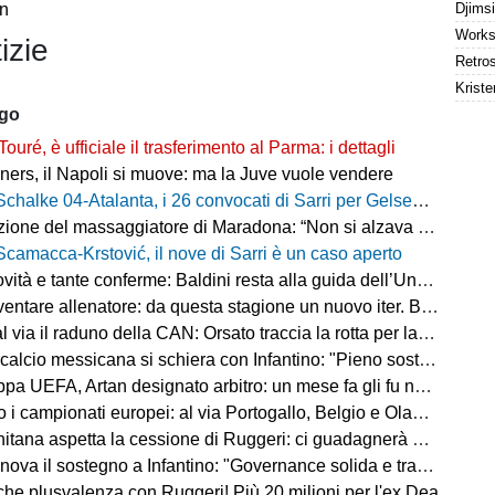
an
izie
Kriste
ago
Touré, è ufficiale il trasferimento al Parma: i dettagli
ers, il Napoli si muove: ma la Juve vuole vendere
Schalke 04-Atalanta, i 26 convocati di Sarri per Gelsenkirchen
ne del massaggiatore di Maradona: “Non si alzava dal letto, ero preoccupato”
Scamacca-Krstović, il nove di Sarri è un caso aperto
tà e tante conferme: Baldini resta alla guida dell’Under 21
e allenatore: da questa stagione un nuovo iter. Beretta: “Un percorso più organico”
via il raduno della CAN: Orsato traccia la rotta per la nuova stagione
io messicana si schiera con Infantino: "Pieno sostegno alla sua leadership"
FA, Artan designato arbitro: un mese fa gli fu negato l'ingresso negli Stati Uniti
 i campionati europei: al via Portogallo, Belgio e Olanda
tana aspetta la cessione di Ruggeri: ci guadagnerà qualcosa
ova il sostegno a Infantino: "Governance solida e trasparente"
 che plusvalenza con Ruggeri! Più 20 milioni per l'ex Dea