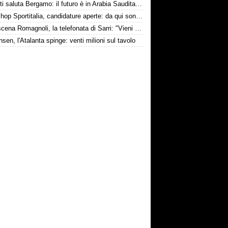
Djimsiti saluta Bergamo: il futuro è in Arabia Saudita! Tre milioni e firma biennale
Workshop Sportitalia, candidature aperte: da qui sono passate firme di Serie A
Retroscena Romagnoli, la telefonata di Sarri: "Vieni con me a Bergamo"
nsen, l'Atalanta spinge: venti milioni sul tavolo