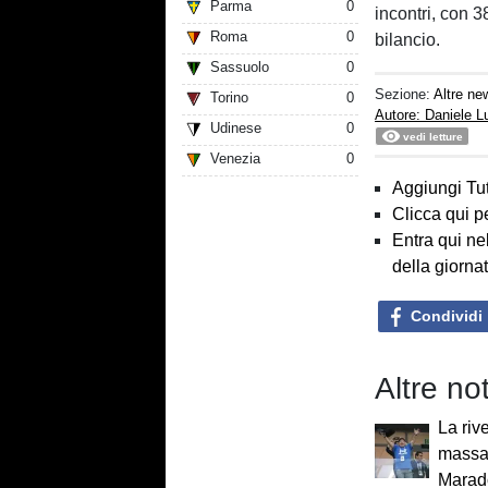
Parma
0
incontri, con 3
Roma
0
bilancio.
Sassuolo
0
Sezione:
Altre ne
Torino
0
Autore: Daniele 
Udinese
0
vedi letture
Venezia
0
Aggiungi Tut
Clicca qui p
Entra qui ne
della giorna
Condividi
Altre no
La riv
massag
Marad