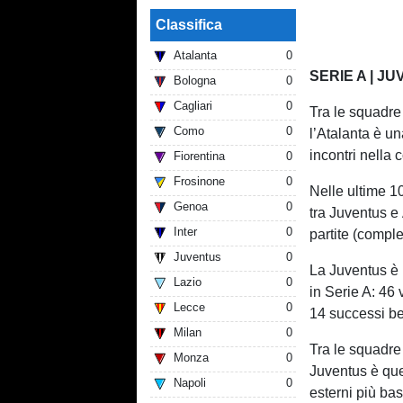
Classifica
Atalanta
0
SERIE A | J
Bologna
0
Cagliari
0
Tra le squadre
Como
0
l’Atalanta è u
incontri nella
Fiorentina
0
Frosinone
0
Nelle ultime 10
Genoa
0
tra Juventus e
Inter
0
partite (compl
Juventus
0
La Juventus è l
Lazio
0
in Serie A: 46 
Lecce
0
14 successi be
Milan
0
Tra le squadre 
Monza
0
Juventus è que
Napoli
0
esterni più bas