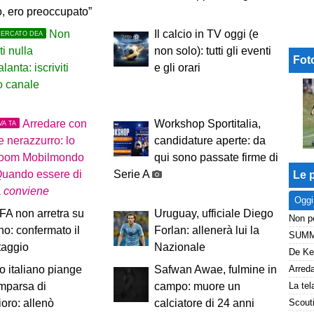
o, ero preoccupato”
Non
Il calcio in TV oggi (e
MERCATO DEA
ti nulla
non solo): tutti gli eventi
Fot
alanta: iscriviti
e gli orari
ro canale
Arredare con
Workshop Sportitalia,
VA TA
re nerazzurro: lo
candidature aperte: da
oom Mobilmondo
qui sono passate firme di
Quando essere di
Serie A
Le p
a
conviene
Oggi
A non arretra su
Uruguay, ufficiale Diego
ino: confermato il
Forlan: allenerà lui la
taggio
Nazionale
io italiano piange
Safwan Awae, fulmine in
mparsa di
campo: muore un
oro: allenò
calciatore di 24 anni