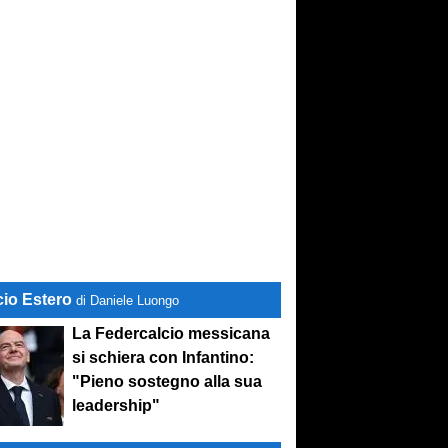
cio Estero
di Daniele Luongo
La Federcalcio messicana
si schiera con Infantino:
"Pieno sostegno alla sua
leadership"