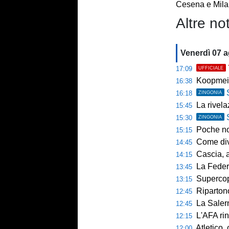
Cesena e Mil
Altre not
Venerdì 07 
17:09
UFFICIALE
Koopmein
16:38
16:18
ZINGONIA
La rivelazio
15:45
15:30
ZINGONIA
Poche novi
15:15
Come diventar
14:45
Cascia, al 
14:15
La Federcalc
13:45
Supercoppa UE
13:15
Ripartono
12:45
La Salerni
12:45
L'AFA rinn
12:15
Atletico,
12:00