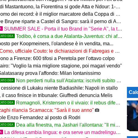
i Mastantuono, la Fiorentina si gode Atta e Ndour: 1-1 col Deportivo
omo dei record: è il miglior marcatore della Coppa di Lega
 Bruyne riparte a Castel di Sangro: sarà il perno di Allegri
SUMMER SALE - Porta il tuo Brand in "Serie A", la tua azienda e professione titolare nel cuore dell'Atalanta
A
Todibo, è corsa a due Atalanta-Juventus: chi affonderà il colpo?
CATO DEA
osto per Koopmeiners, l'olandese è in vendita, ma...
Como, ufficiale Couto: le dichiarazioni di Fabregas e del brasiliano
no a Firenze: 600 tifosi a Peretola per l'ottavo colpo
airo: "Voglio la mia migliore stagione, poi magari vendo"
Galatasaray prova l'affondo: Milan lontanissimo
Non perderti nulla sull'Atalanta: iscriviti subito al nostro canale WhatsApp!
CATO DEA
cessione di Lukaku niente Badiashile: Napoli in stallo
Cal
 il caso finisce in tribunale: Giuffredi denuncia Melis
Romagnoli, Kristensen o il vivaio: il rebus difesa dell'Atalanta
CATO DEA
aghi rilancia Scamacca: "Sarà il suo anno"
uole Enzo Fernandez al posto di Rodri
Dea alla finestra, ma Jashari l'allontana: "Il mio cuore è sempre stato rossonero"
CATO DEA
La difesa cambia lingua: e ora serve un madrelingua della zona
TA