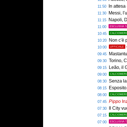
In attesa d
11:50
Messi, l'u
11:30
Napoli, De
11:15
11:00
ESCLUSIVA T
10:45
CALCIOMER
Non c'è p
10:20
10:00
UFFICIALE
Mastantuo
09:45
Torino, C
09:30
Leão, il 
09:15
09:00
CALCIOMER
Senza la 
08:30
Esposito,
08:15
08:00
CALCIOMER
Pippo
Inz
07:45
Il City v
07:30
07:15
CALCIOMER
07:00
ESCLUSIVA 