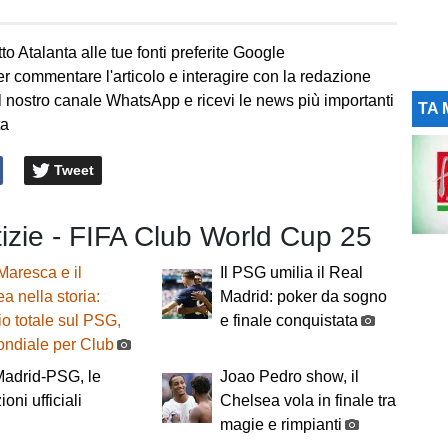
to Atalanta alle tue fonti preferite Google
er commentare l'articolo e interagire con la redazione
l nostro canale WhatsApp e ricevi le news più importanti
TA 
ta
Tweet
tizie - FIFA Club World Cup 25
Maresca e il
Il PSG umilia il Real
a nella storia:
Madrid: poker da sogno
o totale sul PSG,
e finale conquistata
Mondiale per Club
Madrid-PSG, le
Joao Pedro show, il
oni ufficiali
Chelsea vola in finale tra
magie e rimpianti