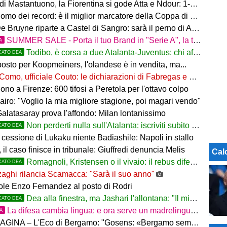
i Mastantuono, la Fiorentina si gode Atta e Ndour: 1-1 col Deportivo
omo dei record: è il miglior marcatore della Coppa di Lega
 Bruyne riparte a Castel di Sangro: sarà il perno di Allegri
SUMMER SALE - Porta il tuo Brand in "Serie A", la tua azienda e professione titolare nel cuore dell'Atalanta
A
Todibo, è corsa a due Atalanta-Juventus: chi affonderà il colpo?
CATO DEA
osto per Koopmeiners, l'olandese è in vendita, ma...
Como, ufficiale Couto: le dichiarazioni di Fabregas e del brasiliano
no a Firenze: 600 tifosi a Peretola per l'ottavo colpo
airo: "Voglio la mia migliore stagione, poi magari vendo"
Galatasaray prova l'affondo: Milan lontanissimo
Non perderti nulla sull'Atalanta: iscriviti subito al nostro canale WhatsApp!
CATO DEA
cessione di Lukaku niente Badiashile: Napoli in stallo
 il caso finisce in tribunale: Giuffredi denuncia Melis
Cal
Romagnoli, Kristensen o il vivaio: il rebus difesa dell'Atalanta
CATO DEA
aghi rilancia Scamacca: "Sarà il suo anno"
uole Enzo Fernandez al posto di Rodri
Dea alla finestra, ma Jashari l'allontana: "Il mio cuore è sempre stato rossonero"
CATO DEA
La difesa cambia lingua: e ora serve un madrelingua della zona
TA
– L'Eco di Bergamo: "Gosens: «Bergamo sempre casa mia. Incuriosito da Sarri»"