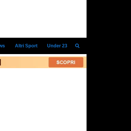
ews
Altri Sport
Under 23