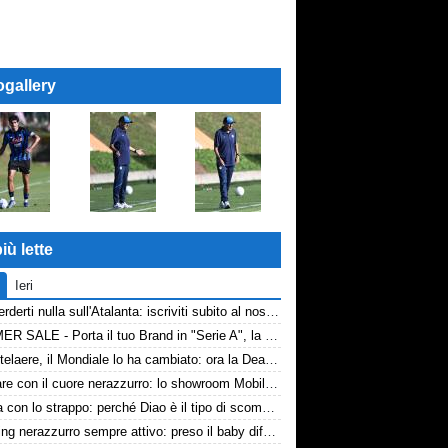
ogallery
iù lette
Ieri
Non perderti nulla sull'Atalanta: iscriviti subito al nostro canale WhatsApp!
SUMMER SALE - Porta il tuo Brand in "Serie A", la tua azienda e professione titolare nel cuore dell'Atalanta
De Ketelaere, il Mondiale lo ha cambiato: ora la Dea riparte da lui
Arredare con il cuore nerazzurro: lo showroom Mobilmondo a Osio Sotto. Quando essere di fede atalantina conviene
La tela con lo strappo: perché Diao è il tipo di scommessa che Giuntoli ama
Scouting nerazzurro sempre attivo: preso il baby difensore 2010 Levačić