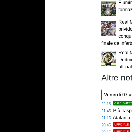
Flumi
formazi
Real M
brivid
conqui
finale da infart
Real 
Dortmu
ufficial
Altre not
Venerdì 07 
22:15
CALCIOMER
Più trasp
21:45
Atalanta,
21:15
20:45
UFFICIALE
UFFICIALE