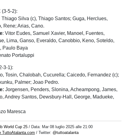
E
(3-5-2):
, Thiago Silva (c), Thiago Santos; Guga, Herclues,
, Rene; Arias, Cano.
ne
: Vitor Eudes, Samuel Xavier, Manoel, Fuentes,
ue, Lima, Ganso, Everaldo, Canobbio, Keno, Soteldo,
, Paulo Baya
nato Portaluppi
2-3-1):
, Tosin, Chalobah, Cucurella; Caicedo, Fernandez (c);
kunku, Palmer; Joao Pedro.
e:
Jorgensen, Penders, Slonina, Acheampong, James,
no, Andrey Santos, Dewsbury-Hall, George, Madueke,
nzo Maresca
ub World Cup 25
/ Data:
Mar 08 luglio 2025 alle 21:00
e TuttoAtalanta.com
/ Twitter:
@tuttoatalanta