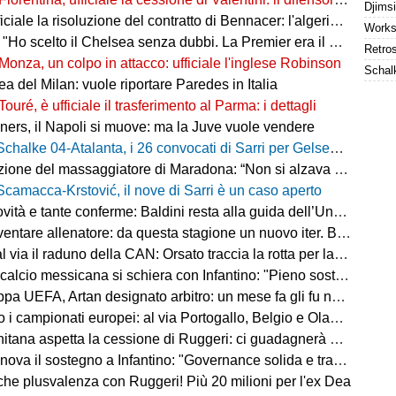
ale la risoluzione del contratto di Bennacer: l'algerino saluta dopo sette anni
"Ho scelto il Chelsea senza dubbi. La Premier era il mio sogno"
Monza, un colpo in attacco: ufficiale l'inglese Robinson
a del Milan: vuole riportare Paredes in Italia
Touré, è ufficiale il trasferimento al Parma: i dettagli
ers, il Napoli si muove: ma la Juve vuole vendere
Schalke 04-Atalanta, i 26 convocati di Sarri per Gelsenkirchen
ne del massaggiatore di Maradona: “Non si alzava dal letto, ero preoccupato”
Scamacca-Krstović, il nove di Sarri è un caso aperto
tà e tante conferme: Baldini resta alla guida dell’Under 21
e allenatore: da questa stagione un nuovo iter. Beretta: “Un percorso più organico”
via il raduno della CAN: Orsato traccia la rotta per la nuova stagione
io messicana si schiera con Infantino: "Pieno sostegno alla sua leadership"
FA, Artan designato arbitro: un mese fa gli fu negato l'ingresso negli Stati Uniti
 i campionati europei: al via Portogallo, Belgio e Olanda
tana aspetta la cessione di Ruggeri: ci guadagnerà qualcosa
ova il sostegno a Infantino: "Governance solida e trasparente"
 che plusvalenza con Ruggeri! Più 20 milioni per l'ex Dea