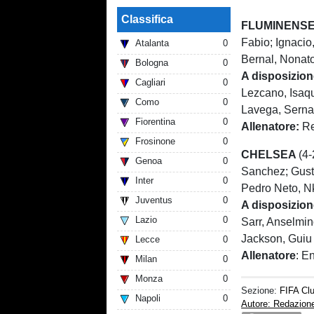
Classifica
FLUMINENS
Fabio; Ignacio
Atalanta
0
Bernal, Nonato
Bologna
0
A disposizio
Cagliari
0
Lezcano, Isaq
Como
0
Lavega, Serna
Fiorentina
0
Allenatore:
Re
Frosinone
0
CHELSEA
(4-
Genoa
0
Sanchez; Gusto
Inter
0
Pedro Neto, N
Juventus
0
A disposizion
Lazio
0
Sarr, Anselmi
Jackson, Guiu
Lecce
0
Allenatore
: E
Milan
0
Monza
0
Sezione:
FIFA Cl
Napoli
0
Autore: Redazion