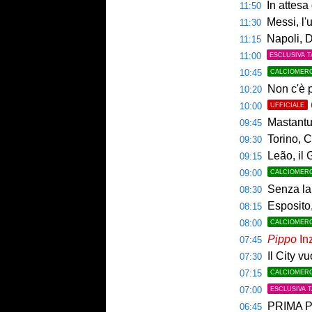
In attesa d
11:50
Messi, l'u
11:30
Napoli, De
11:15
11:00
ESCLUSIVA T
10:45
CALCIOMER
Non c'è p
10:20
10:00
UFFICIALE
Mastantuo
09:45
Torino, C
09:30
Leão, il 
09:15
09:00
CALCIOMER
Senza la 
08:30
Esposito,
08:15
08:00
CALCIOMER
Pippo
Inz
07:45
Il City v
07:30
07:15
CALCIOMER
07:00
ESCLUSIVA 
PRIMA PAGINA 
06:45