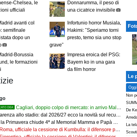
nense-Chelsea, le
Donnarumma, il peso di
oni ufficiali
una cicatrice invisibile
adrid avanti col
Infortunio horror Musiala,
Fot
o: semifinale
Hakimi: "Speriamo torni
stata dopo un
presto, temo sia uno stop
o
grave"
Madrid-Borussia
Impresa eroica del PSG:
nd, le formazioni
Bayern ko in una gara
i
da film horror
Le p
izie
Oggi
ago
Cagliari, doppio colpo di mercato: in arrivo Maldini e Kevin Carlos
CATO DEA
arenza allo stadio: dal 2026/27 ecco la novità sul recupero
 la Primavera chiude 4ª al Memorial Mamma e Papà Cairo
Roma, ufficiale la cessione di Kumbulla: il difensore passa al Rayo Vallecano
Fiorentina, ufficiale la cessione di Valentini: il difensore passa al Deportivo Alavés