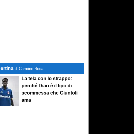
ertina
di Carmine Roca
La tela con lo strappo:
perché Diao è il tipo di
scommessa che Giuntoli
ama