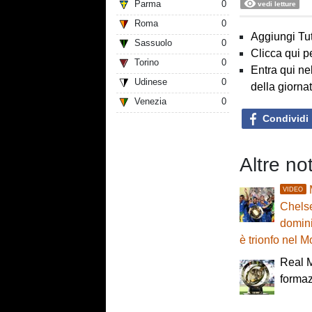
Parma
0
vedi letture
Roma
0
Aggiungi Tut
Sassuolo
0
Clicca qui p
Torino
0
Entra qui ne
Udinese
0
della giorna
Venezia
0
Condividi
Altre no
VIDEO
Chelse
domini
è trionfo nel 
Real 
formazi