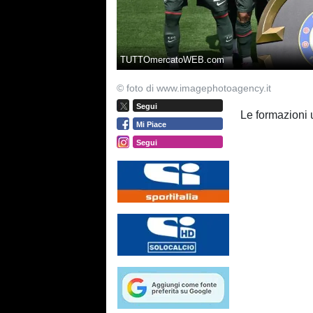
TUTTOmercatoWEB.com
© foto di www.imagephotoagency.it
Segui
Le formazioni 
Mi Piace
Segui