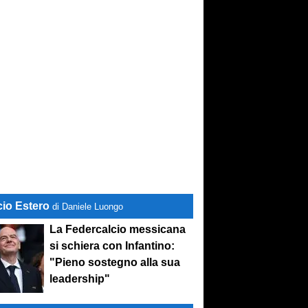
cio Estero
di Daniele Luongo
La Federcalcio messicana
si schiera con Infantino:
"Pieno sostegno alla sua
leadership"