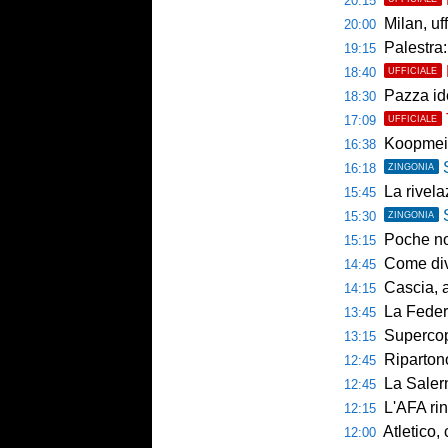
20:15
Milan, uffici
20:00
Palestra: 
19:15
18:40
UFFICIALE
Pazza ide
18:30
17:09
UFFICIALE
Koopmein
16:38
16:18
ZINGONIA
La rivelazio
15:45
15:30
ZINGONIA
Poche novi
15:15
Come diventar
14:45
Cascia, al 
14:15
La Federcalc
13:45
Supercoppa UE
13:15
Ripartono
12:45
La Salerni
12:45
L'AFA rinn
12:15
Atletico,
12:00