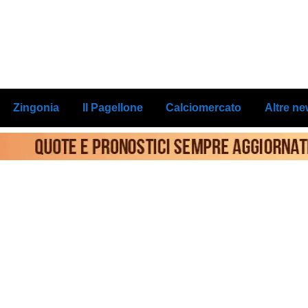
Zingonia
Il Pagellone
Calciomercato
Altre n