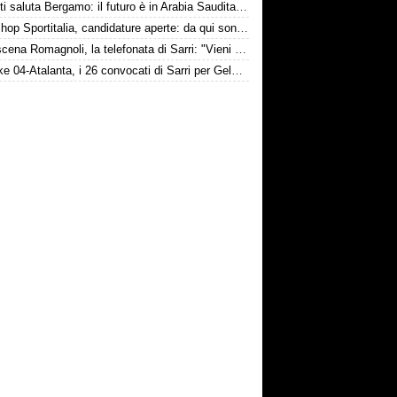
Djimsiti saluta Bergamo: il futuro è in Arabia Saudita! Tre milioni e firma biennale
Workshop Sportitalia, candidature aperte: da qui sono passate firme di Serie A
Retroscena Romagnoli, la telefonata di Sarri: "Vieni con me a Bergamo"
Schalke 04-Atalanta, i 26 convocati di Sarri per Gelsenkirchen