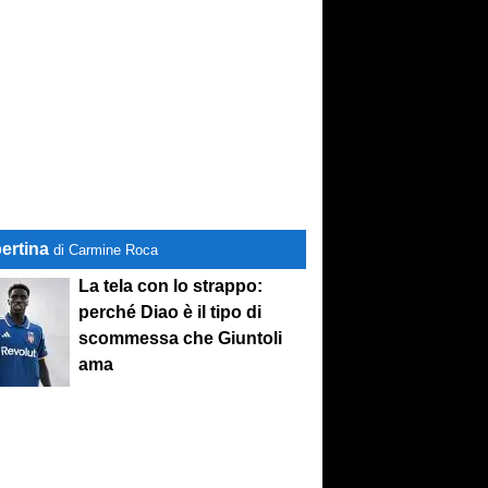
ertina
di Carmine Roca
La tela con lo strappo:
perché Diao è il tipo di
scommessa che Giuntoli
ama