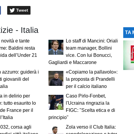
Tweet
izie - Italia
TA 
novità e tante
Lo staff di Mancini: Oriali
me: Baldini resta
team manager, Bollini
uida dell’Under 21
vice. Con lui Bonucci,
Gagliardi e Maccarone
n azzurro: guiderà i
«Copiamo la pallavolo»:
i giovanili del
la proposta di Prandelli
alia
per il calcio italiano
a in delirio per
Caso Pirlo-Fonbet,
: tutto esaurito lo
l'Ucraina ringrazia la
de France per il
FIGC: "Scelta etica e di
’Italia
principio"
032, corsa agli
Zola verso il Club Italia: