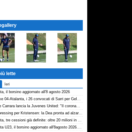
ogallery
iù lette
Ieri
ta, il borsino aggiornato all'8 agosto 2026
Schalke 04-Atalanta, i 26 convocati di Sarri per Gelsenkirchen
Davide Carrara lancia la Juvenes United: "Il coronamento di un progetto, nove ragazzi del 2007 in prima squadra"
Dea, pressing per Kristensen: la Dea pronta ad alzare l'offerta all'Udinese
Atalanta, tre cessioni già definite: oltre 20 milioni in arrivo. Ora il focus è su Diao
Atalanta U23, il borsino aggiornato all'8agosto 2026. Cantiere aperto per Beati