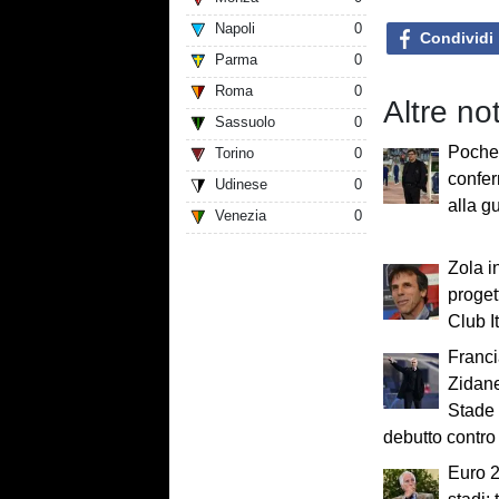
Napoli
0
Condividi
Parma
0
Roma
0
Altre not
Sassuolo
0
Poche 
Torino
0
confer
Udinese
0
alla g
Venezia
0
Zola i
progett
Club It
Franci
Zidane
Stade 
debutto contro l
Euro 2