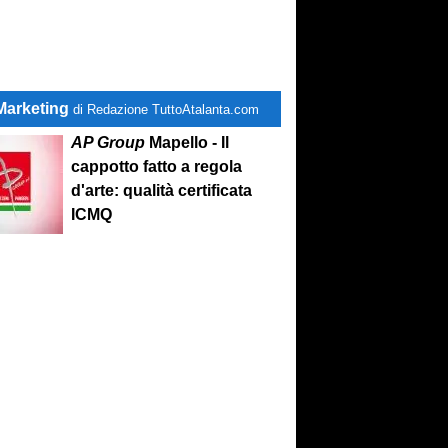
Marketing
di Redazione TuttoAtalanta.com
AP Group
Mapello - Il
cappotto fatto a regola
d'arte: qualità certificata
ICMQ