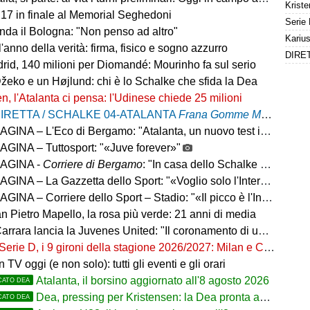
U17 in finale al Memorial Seghedoni
nda il Bologna: "Non penso ad altro"
l'anno della verità: firma, fisico e sogno azzurro
rid, 140 milioni per Diomandé: Mourinho fa sul serio
Džeko e un Højlund: chi è lo Schalke che sfida la Dea
n, l'Atalanta ci pensa: l'Udinese chiede 25 milioni
IRETTA / SCHALKE 04-ATALANTA
Frana Gomme Madone
, ca
– L'Eco di Bergamo: "Atalanta, un nuovo test internazionale oggi in Germania"
GINA – Tuttosport: "«Juve forever»"
AGINA -
Corriere di Bergamo
: "In casa dello Schalke con CDK e il dubbio Scamacca-Krstovic"
INA – La Gazzetta dello Sport: "«Voglio solo l'Inter»"
INA – Corriere dello Sport – Stadio: "«Il picco è l'Inter»"
n Pietro Mapello, la rosa più verde: 21 anni di media
ancia la Juvenes United: "Il coronamento di un progetto, nove ragazzi del 2007 in prima squadra"
Serie D, i 9 gironi della stagione 2026/2027: Milan e Chievo nel B, le bergamasche...
in TV oggi (e non solo): tutti gli eventi e gli orari
Atalanta, il borsino aggiornato all'8 agosto 2026
CATO DEA
Dea, pressing per Kristensen: la Dea pronta ad alzare l'offerta all'Udinese
CATO DEA