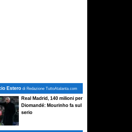
cio Estero
di Redazione TuttoAtalanta.com
Real Madrid, 140 milioni per
Diomandé: Mourinho fa sul
serio