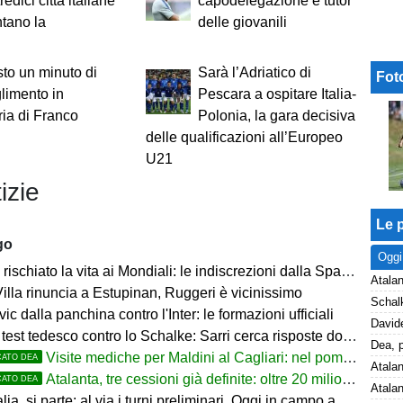
tredici città italiane
capodelegazione e tutor
tano la
delle giovanili
to un minuto di
Sarà l’Adriatico di
Fot
limento in
Pescara a ospitare Italia-
ia di Franco
Polonia, la gara decisiva
delle qualificazioni all’Europeo
U21
izie
Le p
go
Oggi
rischiato la vita ai Mondiali: le indiscrezioni dalla Spagna
Atalan
illa rinuncia a Estupinan, Ruggeri è vicinissimo
ic dalla panchina contro l'Inter: le formazioni ufficiali
t tedesco contro lo Schalke: Sarri cerca risposte dopo il ko con il Feyenoord
Visite mediche per Maldini al Cagliari: nel pomeriggio firma e ufficialità
CATO DEA
Atalanta, tre cessioni già definite: oltre 20 milioni in arrivo. Ora il focus è su Diao
CATO DEA
parte: al via i turni preliminari. Oggi in campo anche Juventus, Inter, Roma, Napoli e le big di Serie A