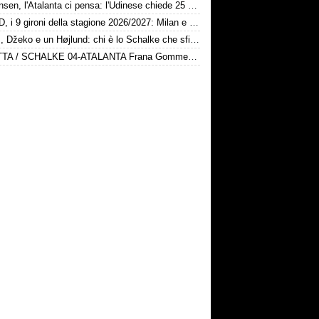
Kristensen, l'Atalanta ci pensa: l'Udinese chiede 25 milioni
Serie D, i 9 gironi della stagione 2026/2027: Milan e Chievo nel B, le bergamasche...
Karius, Džeko e un Højlund: chi è lo Schalke che sfida la Dea
DIRETTA / SCHALKE 04-ATALANTA Frana Gomme Madone, calcio d'inizio ore 17
lcio d'inizio ore 17