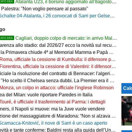
Atalanta U23, il borsino aggiornato all'8agosto 2026. Cantiere aperto per Beati
CATO DEA
 Palestra: "Non voglio pensare al passato"
Schalke 04-Atalanta, i 26 convocati di Sarri per Gelsenkirchen
ago
Cagliari, doppio colpo di mercato: in arrivo Maldini e Kevin Carlos
CATO DEA
arenza allo stadio: dal 2026/27 ecco la novità sul recupero
 la Primavera chiude 4ª al Memorial Mamma e Papà Cairo
Roma, ufficiale la cessione di Kumbulla: il difensore passa al Rayo Vallecano
Fiorentina, ufficiale la cessione di Valentini: il difensore passa al Deportivo Alavés
ale la risoluzione del contratto di Bennacer: l'algerino saluta dopo sette anni
"Ho scelto il Chelsea senza dubbi. La Premier era il mio sogno"
Monza, un colpo in attacco: ufficiale l'inglese Robinson
Cal
a del Milan: vuole riportare Paredes in Italia
Touré, è ufficiale il trasferimento al Parma: i dettagli
ers, il Napoli si muove: ma la Juve vuole vendere
ne del massaggiatore di Maradona: “Non si alzava dal letto, ero preoccupato”
Scamacca-Krstović, il nove di Sarri è un caso aperto
tà e tante conferme: Baldini resta alla guida dell’Under 21