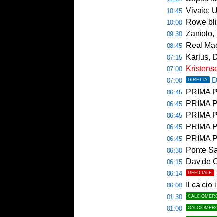
Vivaio: 
10:45
Rowe bli
10:00
Zaniolo, 
09:30
Real Mad
08:45
Karius, 
07:15
Kristense
07:00
D
07:00
DIRETTA
PRIMA PAGINA 
06:45
PRIMA PA
06:45
PRIMA P
06:45
PRIMA PAG
06:45
PRIMA PAG
06:45
Ponte Sa
06:30
Davide Carrara l
06:15
06:14
UFFICIALE
Il calcio 
06:00
01:30
CALCIOMER
01:00
CALCIOMER