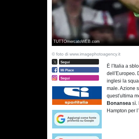
TUTTOmercatoWEB.com
© foto di www.imagephotoagency.it
Segui
È l'Italia a sb
Mi Piace
dell'Europeo. D
Segui
inglesi la squ
male. Azione 
quest'ultima m
Bonansea
sì.
Hampton per l'