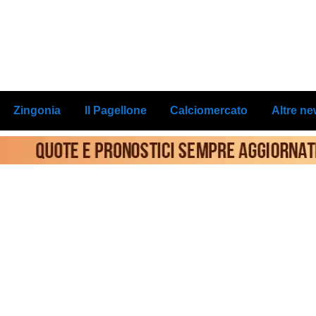
Zingonia
Il Pagellone
Calciomercato
Altre n