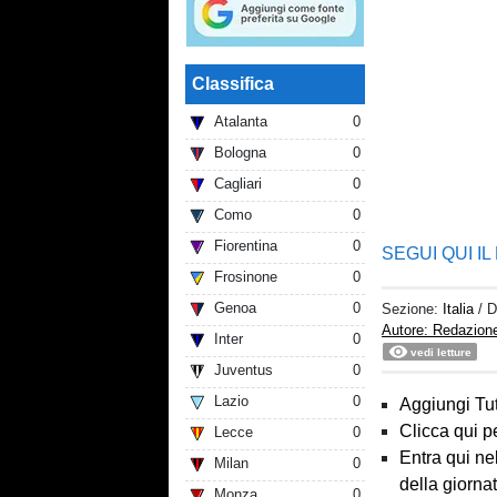
Classifica
Atalanta
0
Bologna
0
Cagliari
0
Como
0
Fiorentina
0
SEGUI QUI IL
Frosinone
0
Genoa
0
Sezione:
Italia
/ 
Autore: Redazion
Inter
0
vedi letture
Juventus
0
Lazio
0
Aggiungi Tut
Clicca qui p
Lecce
0
Entra qui ne
Milan
0
della giorna
Monza
0