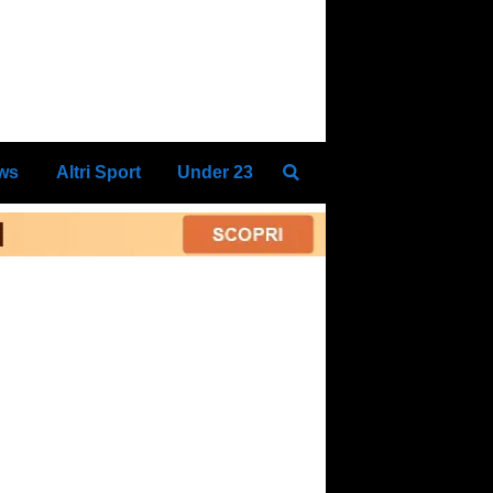
ews
Altri Sport
Under 23