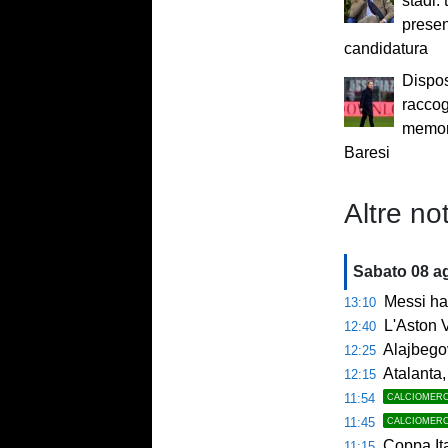
stadi: 
presen
candidatura
Dispos
raccog
memor
Baresi
Altre not
Sabato 08 a
Messi ha 
13:10
L'Aston V
12:40
Alajbegov
12:25
Atalanta, tes
12:15
11:54
CALCIOMER
11:45
CALCIOMER
Coppa Italia, si 
11:15