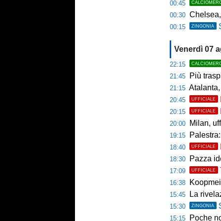
00:45
CALCIOMER
Chelsea,
00:30
00:15
ZINGONIA
Venerdì 07 
22:15
CALCIOMER
Più trasp
21:45
Atalanta,
21:15
20:45
UFFICIALE
20:15
UFFICIALE
Milan, uffici
20:00
Palestra: 
19:15
18:40
UFFICIALE
Pazza ide
18:30
17:09
UFFICIALE
Koopmein
16:38
La rivelazio
15:45
15:30
ZINGONIA
Poche novi
15:15