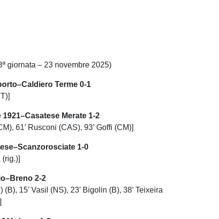
3ª giornata – 23 novembre 2025)
porto–Caldiero Terme 0-1
T)]
e 1921–Casatese Merate 1-2
CM), 61’ Rusconi (CAS), 93’ Goffi (CM)]
tese–Scanzorosciate 1-0
(rig.)]
o–Breno 2-2
g.) (B), 15’ Vasil (NS), 23’ Bigolin (B), 38’ Teixeira
]