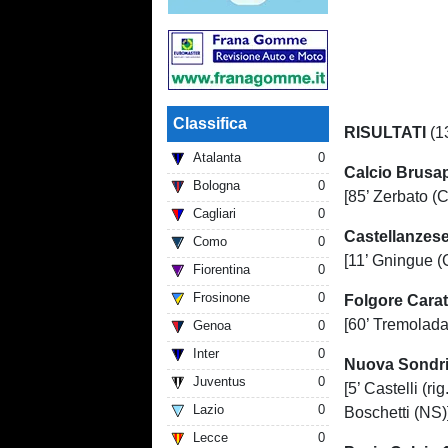
Classifica
RISULTATI
(1
Atalanta
0
Calcio Brusa
Bologna
0
[85’ Zerbato (C
Cagliari
0
Castellanzes
Como
0
[11’ Gningue (
Fiorentina
0
Frosinone
0
Folgore Cara
[60’ Tremolada 
Genoa
0
Inter
0
Nuova Sondri
Juventus
0
[5’ Castelli (ri
Lazio
0
Boschetti (NS)
Lecce
0