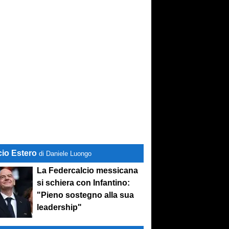
cio Estero
di Daniele Luongo
La Federcalcio messicana
si schiera con Infantino:
"Pieno sostegno alla sua
leadership"