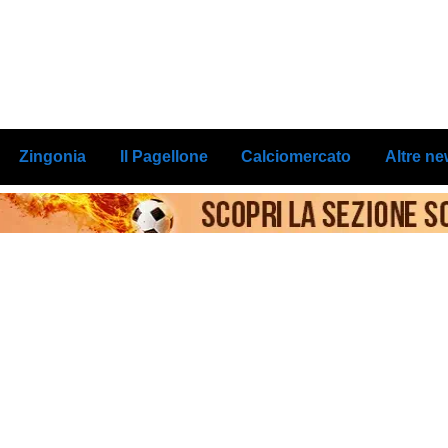
Zingonia
Il Pagellone
Calciomercato
Altre n