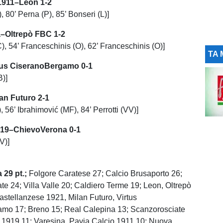
 1911–Leon 1-2
), 80’ Perna (P), 85’ Bonseri (L)]
a–Oltrepò FBC 1-2
), 54’ Franceschinis (O), 62’ Franceschinis (O)]
TA 
tus CiseranoBergamo 0-1
B)]
lan Futuro 2-1
, 56’ Ibrahimović (MF), 84’ Perrotti (VV)]
19–ChievoVerona 0-1
V)]
29 pt.;
Folgore Caratese 27; Calcio Brusaporto 26;
e 24; Villa Valle 20; Caldiero Terme 19; Leon, Oltrepò
astellanzese 1921, Milan Futuro, Virtus
mo 17; Breno 15; Real Calepina 13; Scanzorosciate
 1919 11; Varesina, Pavia Calcio 1911 10; Nuova