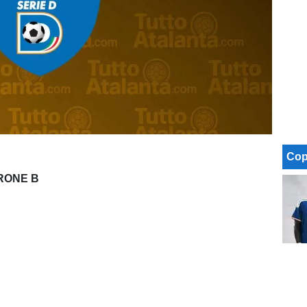
Cop
IRONE B