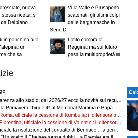
orosciate, nuova
Villa Valle e Brusaporto
 stessa ricetta: si
scatenati: gli ultimi colpi
e da Delpiano
delle bergamasche in
Serie D
i in panchina alla
Lotito compra la
alepina: un
Reggina: ma sul futuro
me che sa
pesa la multiproprietà
izie
ago
Cal
arenza allo stadio: dal 2026/27 ecco la novità sul recupero
 la Primavera chiude 4ª al Memorial Mamma e Papà Cairo
Roma, ufficiale la cessione di Kumbulla: il difensore passa al Rayo Vallecano
Fiorentina, ufficiale la cessione di Valentini: il difensore passa al Deportivo Alavés
ale la risoluzione del contratto di Bennacer: l'algerino saluta dopo sette anni
"Ho scelto il Chelsea senza dubbi. La Premier era il mio sogno"