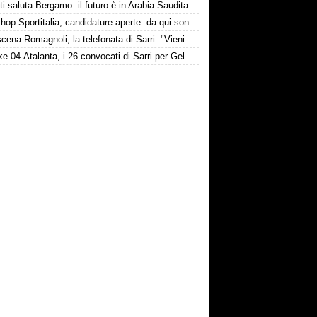
Djimsiti saluta Bergamo: il futuro è in Arabia Saudita! Tre milioni e firma biennale
Workshop Sportitalia, candidature aperte: da qui sono passate firme di Serie A
Retroscena Romagnoli, la telefonata di Sarri: "Vieni con me a Bergamo"
Schalke 04-Atalanta, i 26 convocati di Sarri per Gelsenkirchen