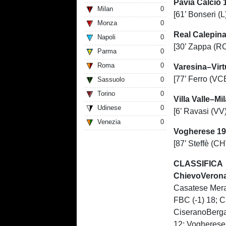
Pavia Calcio
Milan
0
[61’ Bonseri (L
Monza
0
Real Calepin
Napoli
0
[30’ Zappa (RC
Parma
0
Roma
0
Varesina–Vir
[77’ Ferro (VC
Sassuolo
0
Torino
0
Villa Valle–Mi
Udinese
0
[6’ Ravasi (VV)
Venezia
0
Vogherese 19
[87’ Steffè (CH
CLASSIFICA
ChievoVerona 
Casatese Merat
FBC (-1) 18; C
CiseranoBerga
12; Vogherese