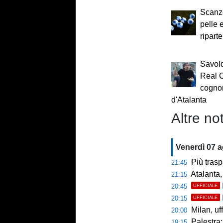
Scanz
pelle e
ripart
Savold
Real C
cogno
d'Atalanta
Altre not
Venerdì 07 
Più trasp
21:45
Atalanta,
21:15
20:45
UFFICIALE
20:15
UFFICIALE
Milan, uffici
20:00
Palestra: 
19:15