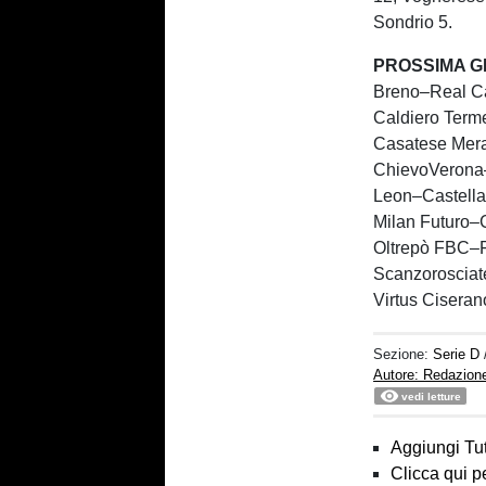
Sondrio 5.
PROSSIMA G
Breno–Real C
Caldiero Ter
Casatese Mer
ChievoVerona
Leon–Castell
Milan Futuro–
Oltrepò FBC–F
Scanzorosciat
Virtus Cisera
Sezione:
Serie D
Autore: Redazion
vedi letture
Aggiungi Tut
Clicca qui p