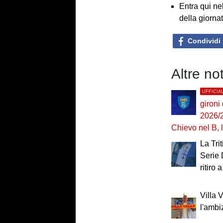
Entra qui ne
della giorna
Condividi
Altre no
UFFICIA
gironi
2026/2
Chievo nel B, 
La Trit
Serie 
ritiro
Villa V
l'ambi