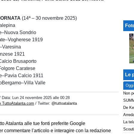
IORNATA
(14ª – 30 novembre 2025)
alepina
Fot
me–Nuova Sondrio
ate–Vogherese 1919
–Varesina
anzese 1921
Calcio Brusaporto
olgore Caratese
Le p
e–Pavia Calcio 1911
noBergamo–Villa Valle
Oggi
/ Data:
Lun 24 novembre 2025 alle 00:28
e TuttoAtalanta.com
/ Twitter:
@tuttoatalanta
to Atalanta alle tue fonti preferite Google
er commentare l'articolo e interagire con la redazione