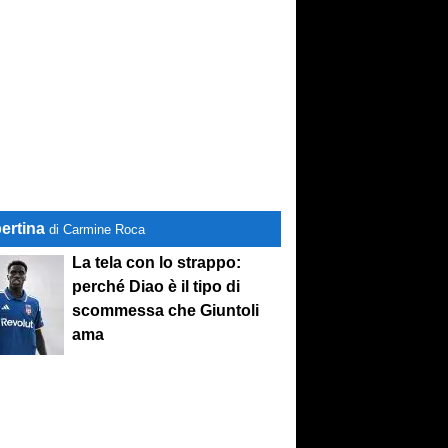
ertina
di Carmine Roca
La tela con lo strappo:
perché Diao è il tipo di
scommessa che Giuntoli
ama