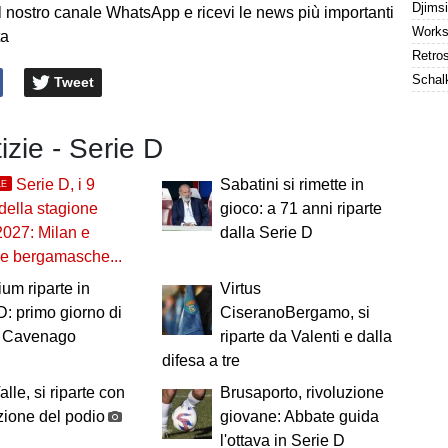
l nostro canale WhatsApp e ricevi le news più importanti
ta
Tweet
tizie - Serie D
Serie D, i 9
Sabatini si rimette in
LE
 della stagione
gioco: a 71 anni riparte
027: Milan e
dalla Serie D
le bergamasche...
ium riparte in
Virtus
D: primo giorno di
CiseranoBergamo, si
 a Cavenago
riparte da Valenti e dalla
difesa a tre
alle, si riparte con
Brusaporto, rivoluzione
zione del podio
giovane: Abbate guida
l'ottava in Serie D