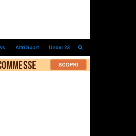
ews
Altri Sport
Under 23