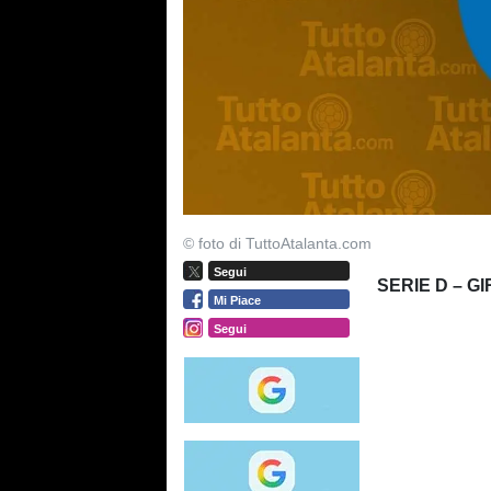
© foto di TuttoAtalanta.com
Segui
SERIE D – G
Mi Piace
Segui