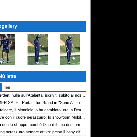
ogallery
iù lette
Ieri
Non perderti nulla sull'Atalanta: iscriviti subito al nostro canale WhatsApp!
SUMMER SALE - Porta il tuo Brand in "Serie A", la tua azienda e professione titolare nel cuore dell'Atalanta
De Ketelaere, il Mondiale lo ha cambiato: ora la Dea riparte da lui
Arredare con il cuore nerazzurro: lo showroom Mobilmondo a Osio Sotto. Quando essere di fede atalantina conviene
La tela con lo strappo: perché Diao è il tipo di scommessa che Giuntoli ama
Scouting nerazzurro sempre attivo: preso il baby difensore 2010 Levačić