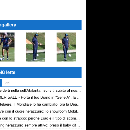
ogallery
iù lette
Ieri
Non perderti nulla sull'Atalanta: iscriviti subito al nostro canale WhatsApp!
SUMMER SALE - Porta il tuo Brand in "Serie A", la tua azienda e professione titolare nel cuore dell'Atalanta
De Ketelaere, il Mondiale lo ha cambiato: ora la Dea riparte da lui
Arredare con il cuore nerazzurro: lo showroom Mobilmondo a Osio Sotto. Quando essere di fede atalantina conviene
La tela con lo strappo: perché Diao è il tipo di scommessa che Giuntoli ama
Scouting nerazzurro sempre attivo: preso il baby difensore 2010 Levačić