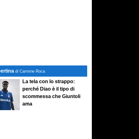
ertina
di Carmine Roca
La tela con lo strappo:
perché Diao è il tipo di
scommessa che Giuntoli
ama