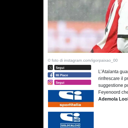
© foto di instagram.com/igorpaixao_00
Segui
L’Atalanta gua
Mi Piace
rinfrescare il 
Segui
suggestione po
Feyenoord che 
Ademola Loo