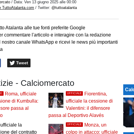
ercato
/ Data:
Ven 13 giugno 2025 alle 00:00
e TuttoAtalanta.com
/ Twitter:
@tuttoatalanta
to Atalanta alle tue fonti preferite Google
er commentare l'articolo e interagire con la redazione
l nostro canale WhatsApp e ricevi le news più importanti
ta
Tweet
tizie - Calciomercato
Cal
Roma, ufficiale
Fiorentina,
LE
UFFICIALE
sione di Kumbulla:
ufficiale la cessione di
ensore passa al
Valentini: il difensore
no
passa al Deportivo Alavés
ufficiale la
Monza, un
UFFICIALE
zione del contratto
colpo in attacco: ufficiale