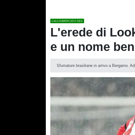
CALCIOMERCATO DEA
L'erede di Loo
e un nome ben
Sfumature brasiliane in arrivo a Bergamo. Adem