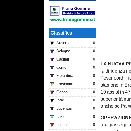
Classifica
Atalanta
0
Bologna
0
Cagliari
0
LA NUOVA PIS
Como
0
la dirigenza ne
Fiorentina
0
Feyenoord fino
Frosinone
0
stagione in Er
19 assist in 47
Genoa
0
superiorità nu
Inter
0
anche se Paixa
Juventus
0
Lazio
0
OPERAZIONE 
una passeggia
Lecce
0