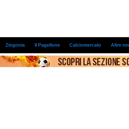
Zingonia
Il Pagellone
Calciomercato
Altre n