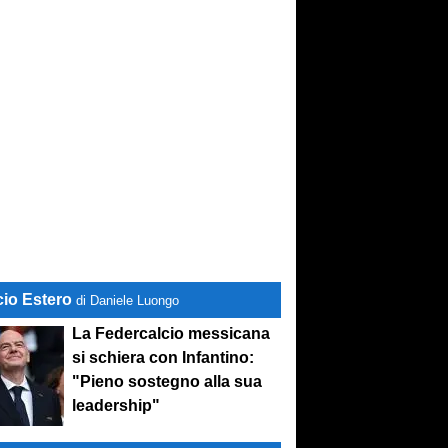
cio Estero
di Daniele Luongo
La Federcalcio messicana
si schiera con Infantino:
"Pieno sostegno alla sua
leadership"