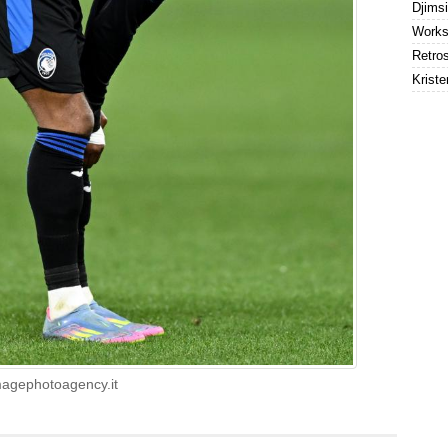
Kriste
magephotoagency.it