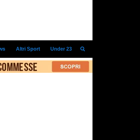
ews
Altri Sport
Under 23