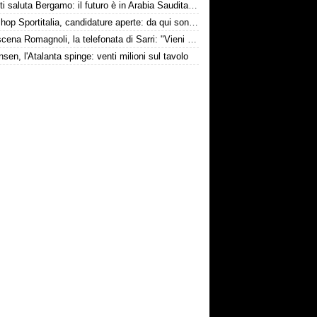
Djimsiti saluta Bergamo: il futuro è in Arabia Saudita! Tre milioni e firma biennale
Workshop Sportitalia, candidature aperte: da qui sono passate firme di Serie A
Retroscena Romagnoli, la telefonata di Sarri: "Vieni con me a Bergamo"
nsen, l'Atalanta spinge: venti milioni sul tavolo