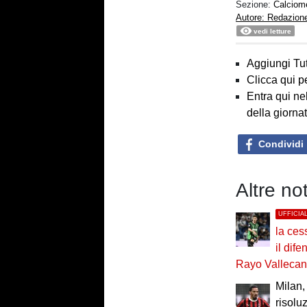
Sezione:
Calciom
Autore: Redazion
vedi letture
Aggiungi Tut
Clicca qui p
Entra qui ne
della giorna
Condividi
Altre no
UFFICIA
la ces
il dif
Rayo Valleca
Milan, 
risolu