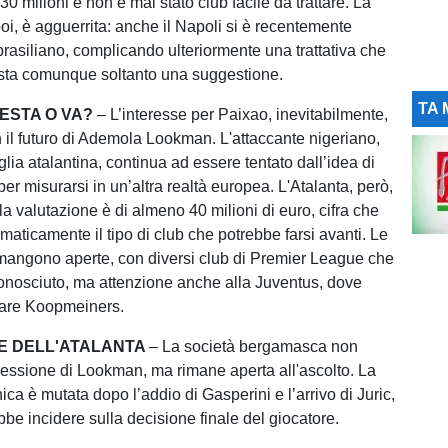
0 milioni e non è mai stato club facile da trattare. La
oi, è agguerrita: anche il Napoli si è recentemente
brasiliano, complicando ulteriormente una trattativa che
sta comunque soltanto una suggestione.
TA 
ESTA O VA?
– L’interesse per Paixao, inevitabilmente,
n il futuro di Ademola Lookman. L'attaccante nigeriano,
lia atalantina, continua ad essere tentato dall’idea di
er misurarsi in un’altra realtà europea. L'Atalanta, però,
 la valutazione è di almeno 40 milioni di euro, cifra che
maticamente il tipo di club che potrebbe farsi avanti. Le
rimangono aperte, con diversi club di Premier League che
onosciuto, ma attenzione anche alla Juventus, dove
vare Koopmeiners.
NE DELL'ATALANTA
– La società bergamasca non
cessione di Lookman, ma rimane aperta all'ascolto. La
ica è mutata dopo l’addio di Gasperini e l’arrivo di Juric,
be incidere sulla decisione finale del giocatore.