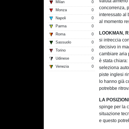
valuta almeno 3
Milan
0
concorrenza, p
Monza
0
interessato al 
Napoli
0
al momento re
Parma
0
LOOKMAN, R
Roma
0
si intreccia co
Sassuolo
0
decisivo in mag
Torino
0
cambiare aria p
Udinese
0
è stata chiara:
Venezia
0
seleziona auto
piste inglesi 
lo hanno già c
potrebbe ritro
LA POSIZIO
spinge per la 
situazione tecn
e questo potreb