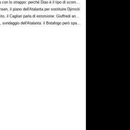
La tela con lo strappo: perché Diao è il tipo di scommessa che Giuntoli ama
nsen, il piano dell'Atalanta per sostituire Djimsiti
Esposito, il Cagliari parla di estorsione: Giuffredi annuncia denuncia
Danilo, sondaggio dell'Atalanta: il Botafogo però spara alto