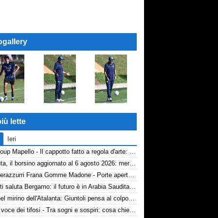
ogallery
iù lette
Ieri
AP Group Mapello - Il cappotto fatto a regola d'arte: qualità certificata ICMQ
Atalanta, il borsino aggiornato al 6 agosto 2026: mercato in entrata ancora in stand-by. Si lavora sulle cessioni
Volti nerazzurri Frana Gomme Madone - Porte aperte alla New Balance Arena: i volti dei tifosi della Dea
Djimsiti saluta Bergamo: il futuro è in Arabia Saudita! Tre milioni e firma biennale
Diao nel mirino dell'Atalanta: Giuntoli pensa al colpo dal Como
TA, la voce dei tifosi - Tra sogni e sospiri: cosa chiedono davvero i tifosi dell'Atalanta