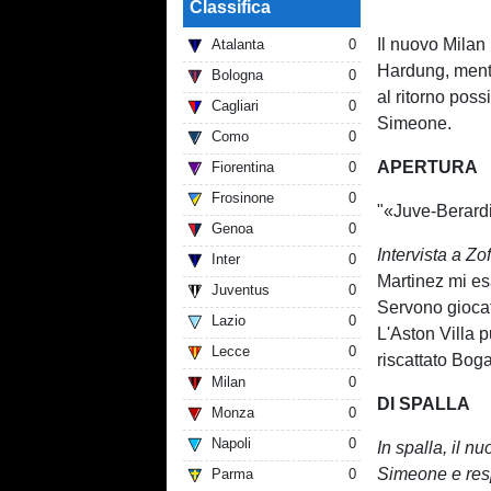
Classifica
Il nuovo Milan
Atalanta
0
Hardung, mentre
Bologna
0
al ritorno poss
Cagliari
0
Simeone.
Como
0
APERTURA
Fiorentina
0
Frosinone
0
"«Juve-Berardi
Genoa
0
Intervista a Zof
Inter
0
Martinez mi es
Juventus
0
Servono giocato
Lazio
0
L'Aston Villa 
Lecce
0
riscattato Boga
Milan
0
DI SPALLA
Monza
0
Napoli
0
In spalla, il n
Simeone e resp
Parma
0