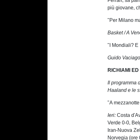
Ferrari, sa parl
più giovane, c
"Per Milano ma
Basket / A Ven
"I Mondiali? E
Guido Vaciago
RICHIAMI ED
Il programma d
Haaland e le sf
"A mezzanotte
Ieri:
Costa d'Av
Verde 0-0, Bel
Iran-Nuova Zel
Norvegia (ore 0