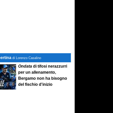
ertina
di Lorenzo Casalino
Ondata
di tifosi nerazzurri
per un allenamento,
Bergamo non ha bisogno
del fischio d'inizio