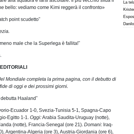
are alla squadra e farsi ascoltare. Il più vecchio sfida il
he bello: vediamo come Kimi reggerà il confronto»
Kriste
tch point scudetto"
ezia.
 meno male che la Superlega è fallita!"
.
 EDITORIALI
el Mondiale completa la prima pagina, con il debutto di
ide di oggi e dei prossimi giorni.
 debutta Haaland"
orio-Ecuador 1-0, Svezia-Tunisia 5-1, Spagna-Capo
gio-Egitto 1-1.
Oggi:
Arabia Saudita-Uruguay (notte),
anda (notte), Francia-Senegal (ore 21).
Domani:
Iraq-
), Argentina-Algeria (ore 3), Austria-Giordania (ore 6),