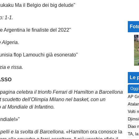
ukaku Ma il Belgio dei big delude"
o: 1-1.
Fot
e Argentina le finaliste del 2022"
 Algeria.
nisia flop Lamouchi già esonerato"
ia e rissa.
Le p
ASSO
Oggi
pagina celebra il trionfo Ferrari di Hamilton a Barcellona
nt scudetto dell'Olimpia Milano nel basket, con un
o al Mondiale di Infantino.
ndiale!»"
elli e la svolta di Barcellona.
«Hamilton ora conosce la