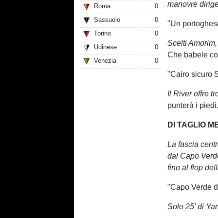
manovre dirige
Roma
0
Sassuolo
0
"Un portoghes
Torino
0
Scelti Amorim
Udinese
0
Che babele con
Venezia
0
"Cairo sicuro 
Il River offre 
punterà i piedi.
DI TAGLIO M
La fascia centr
dal Capo Verde
fino al flop del
"Capo Verde d
Solo 25' di Yam