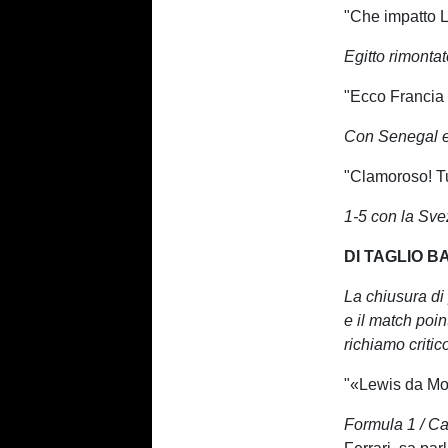
"Che impatto L
Egitto rimontat
"Ecco Francia 
Con Senegal e
"Clamoroso! Tu
1-5 con la Svez
DI TAGLIO B
La chiusura di 
e il match poi
richiamo critic
"«Lewis da Mo
Formula 1 / Cap