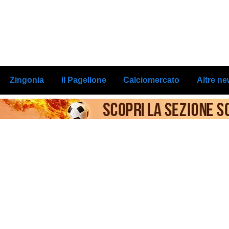
Zingonia
Il Pagellone
Calciomercato
Altre n