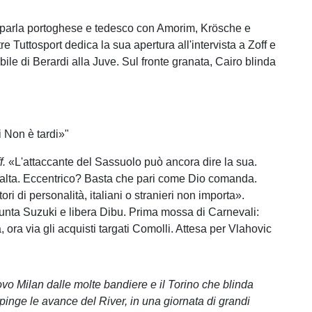
 parla portoghese e tedesco con Amorim, Krösche e
 Tuttosport dedica la sua apertura all'intervista a Zoff e
ibile di Berardi alla Juve. Sul fronte granata, Cairo blinda
 Non è tardi»"
f.
«L'attaccante del Sassuolo può ancora dire la sua.
alta. Eccentrico? Basta che pari come Dio comanda.
ri di personalità, italiani o stranieri non importa».
punta Suzuki e libera Dibu. Prima mossa di Carnevali:
, ora via gli acquisti targati Comolli. Attesa per Vlahovic
uovo Milan dalle molte bandiere e il Torino che blinda
inge le avance del River, in una giornata di grandi