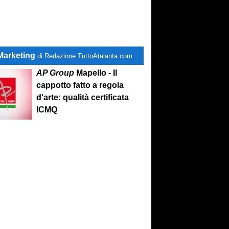
Marketing
di Redazione TuttoAtalanta.com
AP Group
Mapello - Il
cappotto fatto a regola
d'arte: qualità certificata
ICMQ