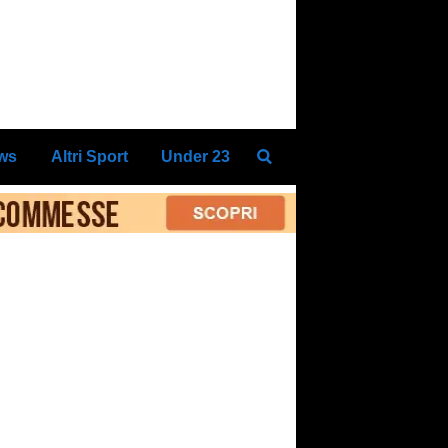
ews
Altri Sport
Under 23