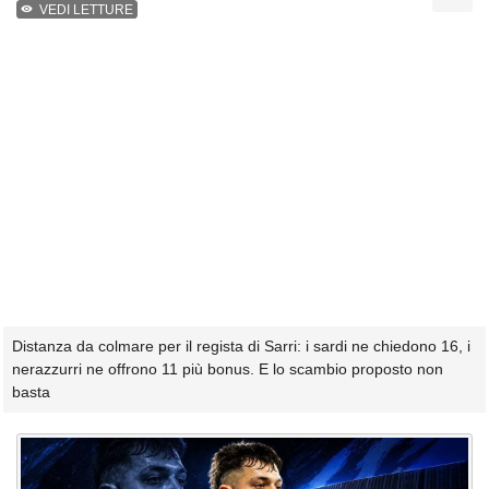
VEDI LETTURE
Distanza da colmare per il regista di Sarri: i sardi ne chiedono 16, i
nerazzurri ne offrono 11 più bonus. E lo scambio proposto non
basta