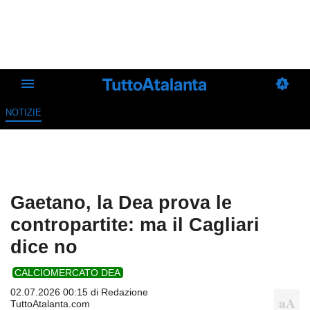
NOTIZIE
Gaetano, la Dea prova le
contropartite: ma il Cagliari
dice no
CALCIOMERCATO DEA
02.07.2026 00:15 di
Redazione
TuttoAtalanta.com