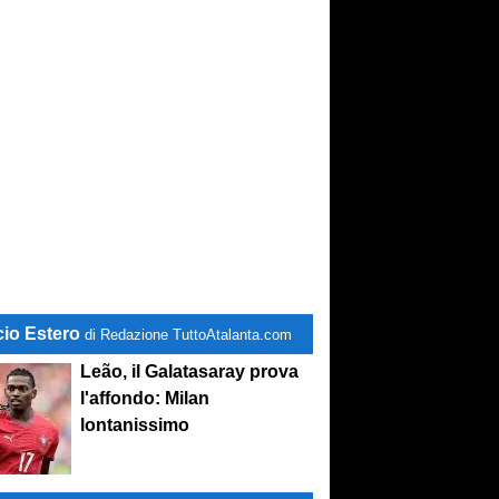
cio Estero
di Redazione TuttoAtalanta.com
Leão, il Galatasaray prova
l'affondo: Milan
lontanissimo