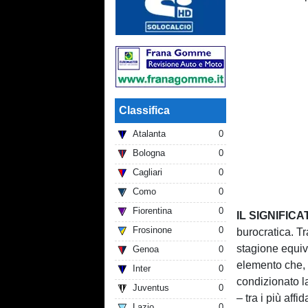
Classifica
Atalanta
0
Bologna
0
Cagliari
0
Como
0
Fiorentina
0
IL SIGNIFIC
Frosinone
0
burocratica. T
stagione equiva
Genoa
0
elemento che, n
Inter
0
condizionato l
Juventus
0
– tra i più affi
Lazio
0