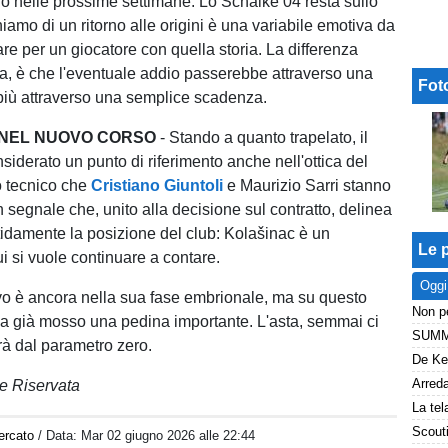
no nelle prossime settimane. Lo Schalke 04 resta sullo
chiamo di un ritorno alle origini è una variabile emotiva da
re per un giocatore con quella storia. La differenza
ra, è che l'eventuale addio passerebbe attraverso una
Fot
n più attraverso una semplice scadenza.
 NEL NUOVO CORSO
- Stando a quanto trapelato, il
siderato un punto di riferimento anche nell'ottica del
o tecnico che
Cristiano Giuntoli
e Maurizio Sarri stanno
 segnale che, unito alla decisione sul contratto, delinea
idamente la posizione del club: Kolašinac è un
Le p
i si vuole continuare a contare.
Oggi
ivo è ancora nella sua fase embrionale, ma su questo
ha già mosso una pedina importante. L'asta, semmai ci
rà dal parametro zero.
e Riservata
ercato
/ Data:
Mar 02 giugno 2026 alle 22:44