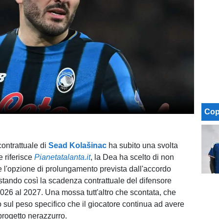
Cop
contrattuale di
Sead Kolašinac
ha subito una svolta
 riferisce
Pianetatalanta.it
, la Dea ha scelto di non
e l'opzione di prolungamento prevista dall'accordo
ostando così la scadenza contrattuale del difensore
026 al 2027. Una mossa tutt'altro che scontata, che
o sul peso specifico che il giocatore continua ad avere
 progetto nerazzurro.