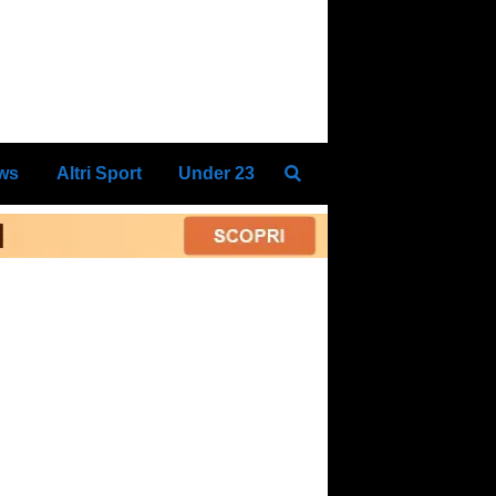
ews
Altri Sport
Under 23