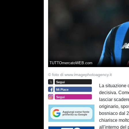
TUTTOmercatoWEB.com
© foto di www.imagephotoagency.it
Segui
La situazione 
Mi Piace
decisiva. Come
Segui
lasciar scader
originario, sp
bosniaco dal 2
chiarisce molt
all'interno del