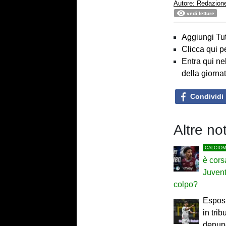
Autore: Redazion
vedi letture
Aggiungi Tut
Clicca qui p
Entra qui ne
della giorna
Condividi
Altre no
CALCIO
è cors
Juvent
colpo?
Esposi
in trib
denun