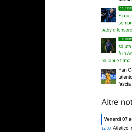
CALCIO
Scouti
sempre
baby difensor
CALCIO
saluta
è in A
milioni e firma
Yan C
talent
fascia
Altre not
Venerdì 07 
Atletico,
12:00