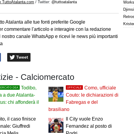
e TuttoAtalanta.com
/ Twitter:
@tuttoatalanta
to Atalanta alle tue fonti preferite Google
Kriste
er commentare l'articolo e interagire con la redazione
l nostro canale WhatsApp e ricevi le news più importanti
ta
Tweet
tizie - Calciomercato
Todibo,
Como, ufficiale
MERCATO DEA
UFFICIALE
a a due Atalanta-
Couto: le dichiarazioni di
us: chi affonderà il
Fabregas e del
brasiliano
to, il caso finisce
Il City vuole Enzo
unale: Giuffredi
Fernandez al posto di
cia Melis
Rodri