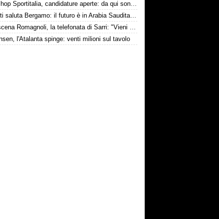
Workshop Sportitalia, candidature aperte: da qui sono passate firme di Serie A
Djimsiti saluta Bergamo: il futuro è in Arabia Saudita! Tre milioni e firma biennale
Retroscena Romagnoli, la telefonata di Sarri: "Vieni con me a Bergamo"
nsen, l'Atalanta spinge: venti milioni sul tavolo