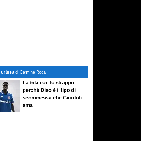
ertina
di Carmine Roca
La tela con lo strappo:
perché Diao è il tipo di
scommessa che Giuntoli
ama