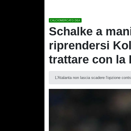
CALCIOMERCATO DEA
Schalke a mani
riprendersi Ko
trattare con la
L'Atalanta non lascia scadere l'opzione contr