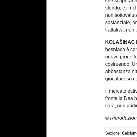
che si apriran
sfondo, e il ri
non sottovaluta
sostanziale, o
trattativa, no
KOLAŠINAC
bosniaco è con
nuovo progett
costruendo. Un
abbastanza nit
giocatore su cu
Il mercato est
fronte la Dea 
sarà, non parti
© Riproduzion
Sezione:
Calciom