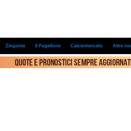
Zingonia
Il Pagellone
Calciomercato
Altre n