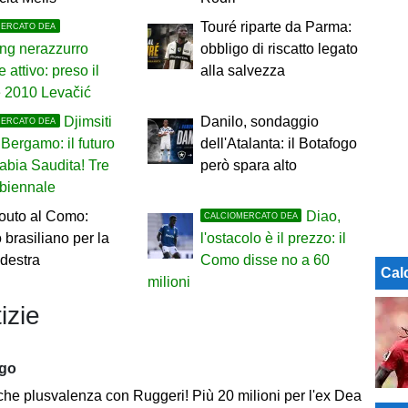
Touré riparte da Parma:
MERCATO DEA
ng nerazzurro
obbligo di riscatto legato
 attivo: preso il
alla salvezza
e 2010 Levačić
Djimsiti
Danilo, sondaggio
MERCATO DEA
 Bergamo: il futuro
dell'Atalanta: il Botafogo
rabia Saudita! Tre
però spara alto
 biennale
outo al Como:
Diao,
CALCIOMERCATO DEA
o brasiliano per la
l'ostacolo è il prezzo: il
 destra
Como disse no a 60
Cal
milioni
izie
ago
 che plusvalenza con Ruggeri! Più 20 milioni per l'ex Dea