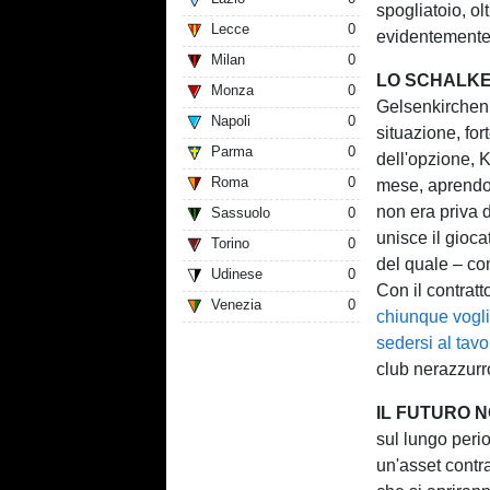
spogliatoio, o
Lecce
0
evidentemente 
Milan
0
LO SCHALKE
Monza
0
Gelsenkirchen 
Napoli
0
situazione, for
Parma
0
dell'opzione, 
Roma
0
mese, aprendo 
non era priva d
Sassuolo
0
unisce il gioc
Torino
0
del quale – co
Udinese
0
Con il contratt
Venezia
0
chiunque vogl
sedersi al tavo
club nerazzurr
IL FUTURO 
sul lungo perio
un'asset contr