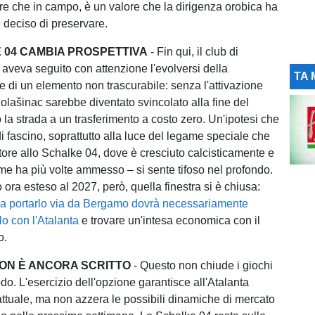
ltre che in campo, è un valore che la dirigenza orobica ha
deciso di preservare.
 04 CAMBIA PROSPETTIVA
- Fin qui, il club di
aveva seguito con attenzione l'evolversi della
TA 
te di un elemento non trascurabile: senza l'attivazione
Kolašinac sarebbe diventato svincolato alla fine del
la strada a un trasferimento a costo zero. Un'ipotesi che
i fascino, soprattutto alla luce del legame speciale che
atore allo Schalke 04, dove è cresciuto calcisticamente e
me ha più volte ammesso – si sente tifoso nel profondo.
o ora esteso al 2027, però, quella finestra si è chiusa:
ia portarlo via da Bergamo dovrà necessariamente
lo con l'Atalanta
e trovare un'intesa economica con il
o.
NON È ANCORA SCRITTO
- Questo non chiude i giochi
do. L'esercizio dell'opzione garantisce all'Atalanta
attuale, ma non azzera le possibili dinamiche di mercato