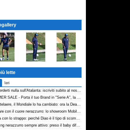
ogallery
iù lette
Ieri
Non perderti nulla sull'Atalanta: iscriviti subito al nostro canale WhatsApp!
SUMMER SALE - Porta il tuo Brand in "Serie A", la tua azienda e professione titolare nel cuore dell'Atalanta
De Ketelaere, il Mondiale lo ha cambiato: ora la Dea riparte da lui
Arredare con il cuore nerazzurro: lo showroom Mobilmondo a Osio Sotto. Quando essere di fede atalantina conviene
La tela con lo strappo: perché Diao è il tipo di scommessa che Giuntoli ama
Scouting nerazzurro sempre attivo: preso il baby difensore 2010 Levačić