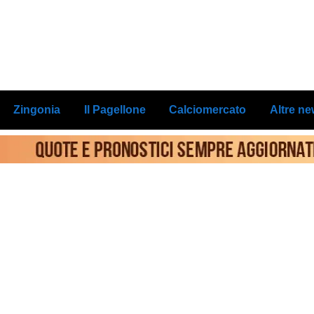
Zingonia
Il Pagellone
Calciomercato
Altre n