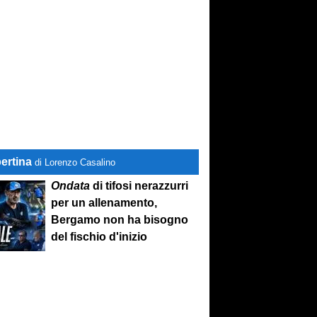
ertina
di Lorenzo Casalino
Ondata
di tifosi nerazzurri
per un allenamento,
Bergamo non ha bisogno
del fischio d'inizio