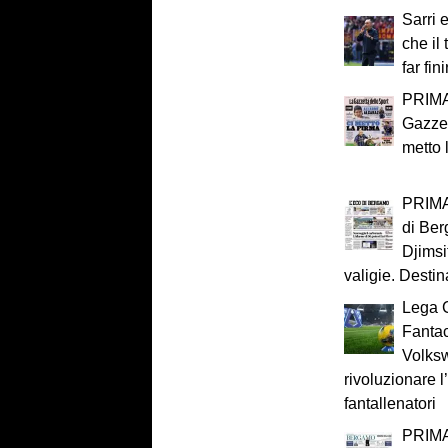
Sarri 
che il
far fini
PRIMA
Gazzet
metto 
PRIMA
di Ber
Djimsi
valigie. Desti
Lega C
Fantac
Volks
rivoluzionare 
fantallenatori
PRIMA