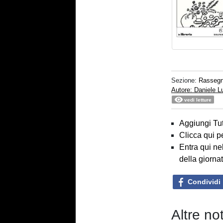
Sezione:
Rasseg
Autore: Daniele 
vedi letture
Aggiungi Tut
Clicca qui p
Entra qui ne
della giorna
Condividi
Altre n