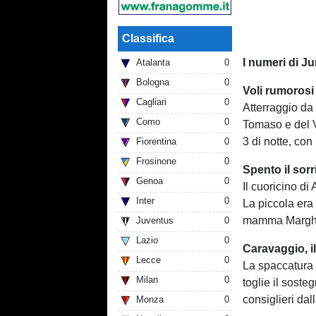
Classifica
I numeri di Ju
Atalanta
0
Bologna
0
Voli rumorosi
Cagliari
0
Atterraggio da 
Como
0
Tomaso e del Vi
3 di notte, con
Fiorentina
0
Frosinone
0
Spento il sor
Genoa
0
Il cuoricino di
Inter
0
La piccola era
mamma Margher
Juventus
0
Lazio
0
Caravaggio, i
Lecce
0
La spaccatura 
Milan
0
toglie il soste
consiglieri da
Monza
0