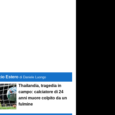
cio Estero
di Daniele Luongo
Thailandia, tragedia in
campo: calciatore di 24
anni muore colpito da un
fulmine