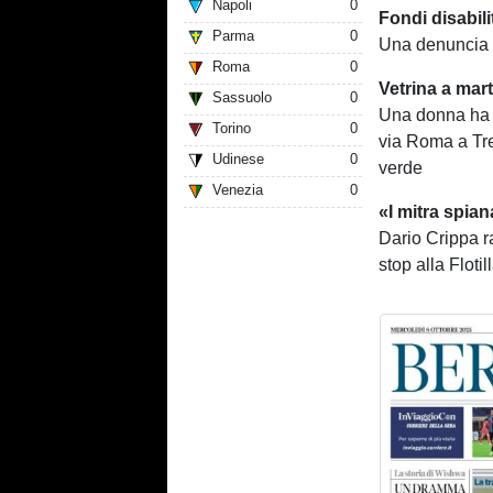
Napoli
0
Fondi disabili
Parma
0
Una denuncia l
Roma
0
Vetrina a mart
Sassuolo
0
Una donna ha p
Torino
0
via Roma a Trev
Udinese
0
verde
Venezia
0
«I mitra spiana
Dario Crippa r
stop alla Flotil