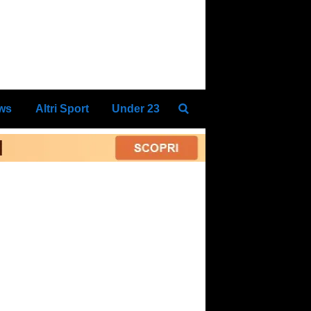
ews
Altri Sport
Under 23