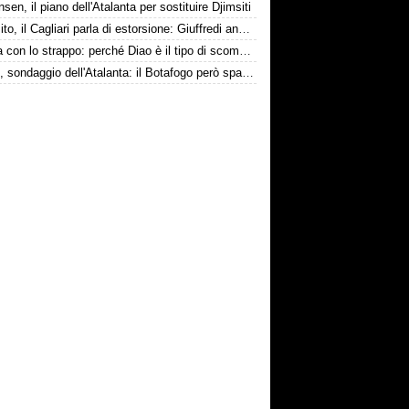
nsen, il piano dell'Atalanta per sostituire Djimsiti
Esposito, il Cagliari parla di estorsione: Giuffredi annuncia denuncia
La tela con lo strappo: perché Diao è il tipo di scommessa che Giuntoli ama
Danilo, sondaggio dell'Atalanta: il Botafogo però spara alto