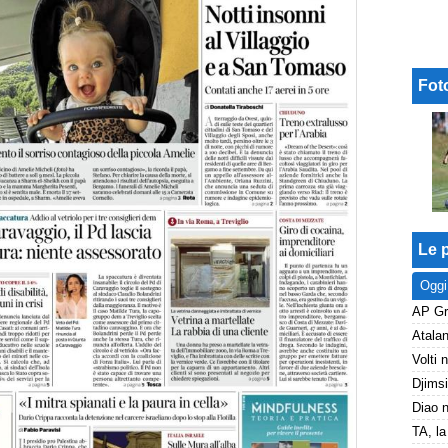
Fot
Le p
Oggi