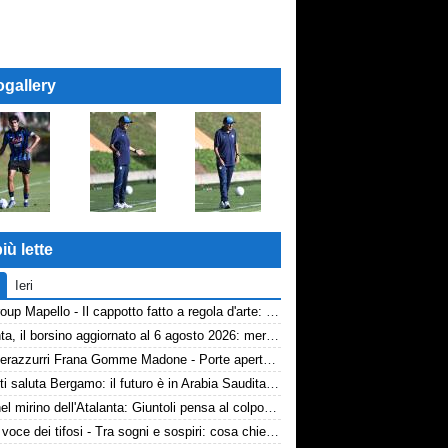
ogallery
iù lette
Ieri
AP Group Mapello - Il cappotto fatto a regola d'arte: qualità certificata ICMQ
Atalanta, il borsino aggiornato al 6 agosto 2026: mercato in entrata ancora in stand-by. Si lavora sulle cessioni
Volti nerazzurri Frana Gomme Madone - Porte aperte alla New Balance Arena: i volti dei tifosi della Dea
Djimsiti saluta Bergamo: il futuro è in Arabia Saudita! Tre milioni e firma biennale
Diao nel mirino dell'Atalanta: Giuntoli pensa al colpo dal Como
TA, la voce dei tifosi - Tra sogni e sospiri: cosa chiedono davvero i tifosi dell'Atalanta