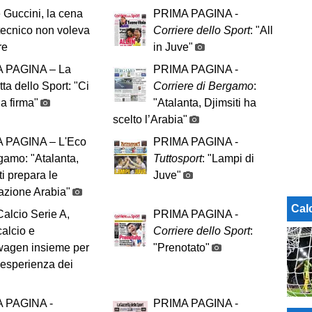
e Guccini, la cena
PRIMA PAGINA -
 tecnico non voleva
Corriere dello Sport
: "All
re
in Juve"
 PAGINA – La
PRIMA PAGINA -
ta dello Sport: "Ci
Corriere di Bergamo
:
la firma"
"Atalanta, Djimsiti ha
scelto l’Arabia"
 PAGINA – L'Eco
PRIMA PAGINA -
gamo: "Atalanta,
Tuttosport
: "Lampi di
ti prepara le
Juve"
nazione Arabia"
Cal
alcio Serie A,
PRIMA PAGINA -
alcio e
Corriere dello Sport
:
wagen insieme per
"Prenotato"
l’esperienza dei
 PAGINA -
PRIMA PAGINA -