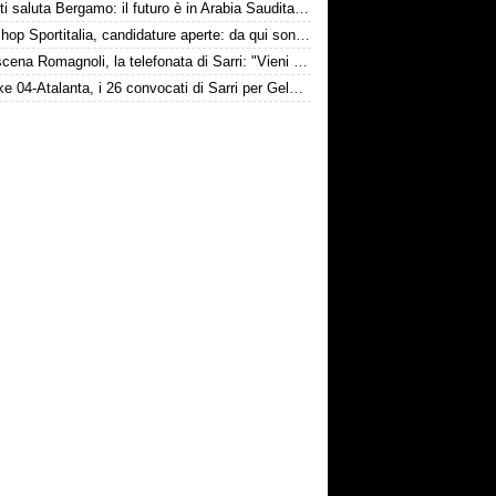
Djimsiti saluta Bergamo: il futuro è in Arabia Saudita! Tre milioni e firma biennale
Workshop Sportitalia, candidature aperte: da qui sono passate firme di Serie A
Retroscena Romagnoli, la telefonata di Sarri: "Vieni con me a Bergamo"
Schalke 04-Atalanta, i 26 convocati di Sarri per Gelsenkirchen