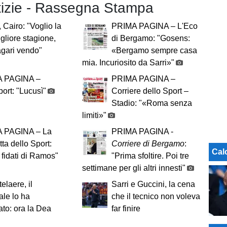
otizie - Rassegna Stampa
, Cairo: "Voglio la
PRIMA PAGINA – L'Eco
gliore stagione,
di Bergamo: "Gosens:
gari vendo"
«Bergamo sempre casa
mia. Incuriosito da Sarri»"
 PAGINA –
PRIMA PAGINA –
port: "Lucusì"
Corriere dello Sport –
Stadio: "«Roma senza
limiti»"
 PAGINA – La
PRIMA PAGINA -
ta dello Sport:
Corriere di Bergamo
:
Cal
 fidati di Ramos"
"Prima sfoltire. Poi tre
settimane per gli altri innesti"
elaere, il
Sarri e Guccini, la cena
le lo ha
che il tecnico non voleva
to: ora la Dea
far finire