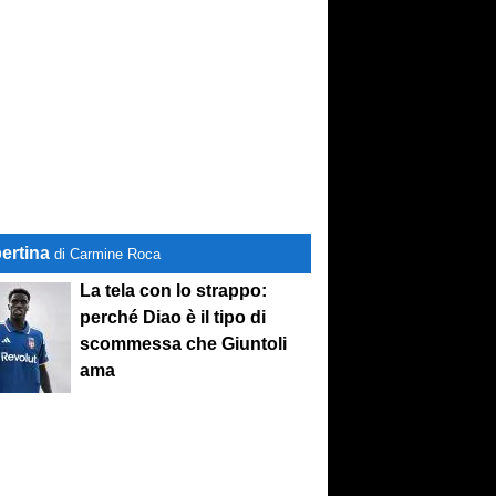
ertina
di Carmine Roca
La tela con lo strappo:
perché Diao è il tipo di
scommessa che Giuntoli
ama