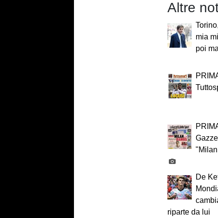
Altre n
Torino
mia mi
poi ma
PRIMA
Tuttos
PRIMA
Gazzet
"Milan
De Ket
Mondia
cambia
riparte da lui