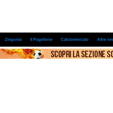
Zingonia
Il Pagellone
Calciomercato
Altre n