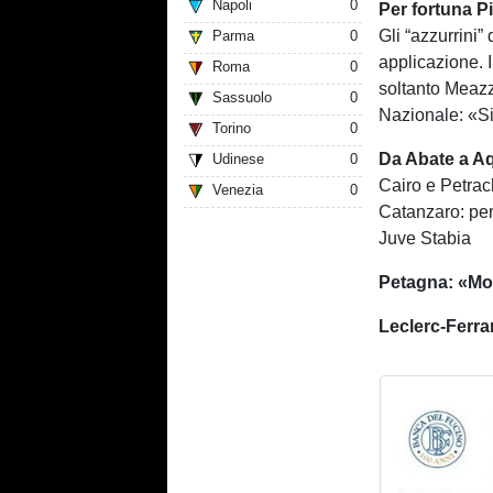
Napoli
0
Per fortuna P
Gli “azzurrini
Parma
0
applicazione. 
Roma
0
soltanto Meazz
Sassuolo
0
Nazionale: «S
Torino
0
Da Abate a Aqu
Udinese
0
Cairo e Petrach
Venezia
0
Catanzaro: per 
Juve Stabia
Petagna: «Mon
Leclerc-Ferra