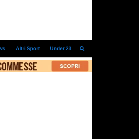
ews
Altri Sport
Under 23