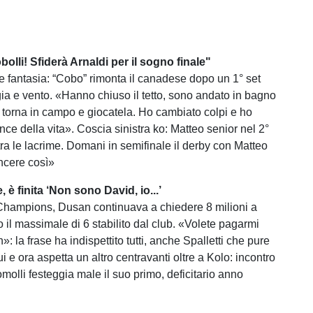
olli! Sfiderà Arnaldi per il sogno finale"
 e fantasia: “Cobo” rimonta il canadese dopo un 1° set
gia e vento. «Hanno chiuso il tetto, sono andato in bagno
: torna in campo e giocatela. Ho cambiato colpi e ho
ance della vita». Coscia sinistra ko: Matteo senior nel 2°
tra le lacrime. Domani in semifinale il derby con Matteo
incere così»
 è finita ‘Non sono David, io...’
Champions, Dusan continuava a chiedere 8 milioni a
 il massimale di 6 stabilito dal club. «Volete pagarmi
 la frase ha indispettito tutti, anche Spalletti che pure
i e ora aspetta un altro centravanti oltre a Kolo: incontro
molli festeggia male il suo primo, deficitario anno