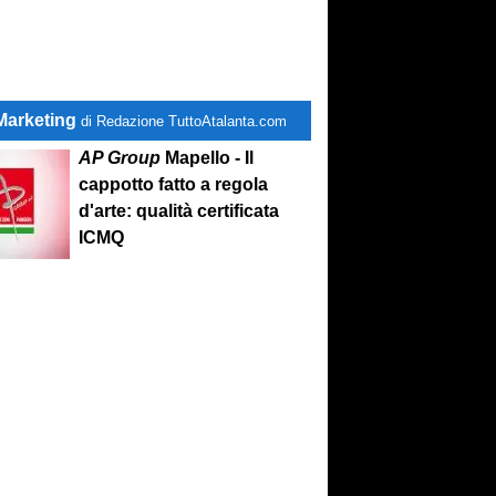
Marketing
di Redazione TuttoAtalanta.com
AP Group
Mapello - Il
cappotto fatto a regola
d'arte: qualità certificata
ICMQ