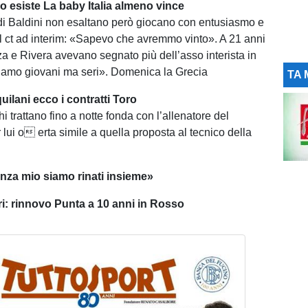
io esiste La baby Italia almeno vince
” di Baldini non esaltano però giocano con entusiasmo e
Il ct ad interim: «Sapevo che avremmo vinto». A 21 anni
a e Rivera avevano segnato più dell’asso interista in
iamo giovani ma seri». Domenica la Grecia
TA 
ilani ecco i contratti Toro
i trattano fino a notte fonda con l’allenatore del
lui o erta simile a quella proposta al tecnico della
za mio siamo rinati insieme»
ri: rinnovo Punta a 10 anni in Rosso