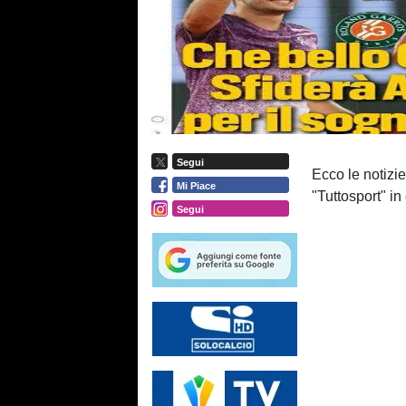
Segui
Ecco le notizie
Mi Piace
"Tuttosport" in
Segui