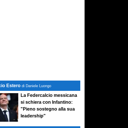
cio Estero
di Daniele Luongo
La Federcalcio messicana
si schiera con Infantino:
"Pieno sostegno alla sua
leadership"