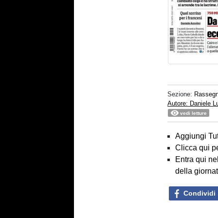
Sezione:
Rasseg
Autore: Daniele 
vedi letture
Aggiungi Tut
Clicca qui p
Entra qui ne
della giorna
Condividi