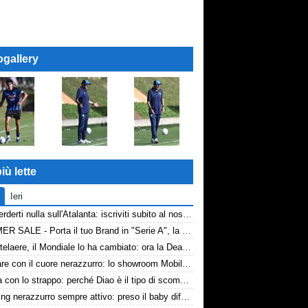
ogallery
iù lette
Ieri
Non perderti nulla sull'Atalanta: iscriviti subito al nostro canale WhatsApp!
SUMMER SALE - Porta il tuo Brand in "Serie A", la tua azienda e professione titolare nel cuore dell'Atalanta
De Ketelaere, il Mondiale lo ha cambiato: ora la Dea riparte da lui
Arredare con il cuore nerazzurro: lo showroom Mobilmondo a Osio Sotto. Quando essere di fede atalantina conviene
La tela con lo strappo: perché Diao è il tipo di scommessa che Giuntoli ama
Scouting nerazzurro sempre attivo: preso il baby difensore 2010 Levačić