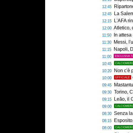
Ripartono
12:45
La Salerni
12:45
L'AFA rinn
12:15
Atletico,
12:00
In attesa d
11:50
Messi, l'u
11:30
Napoli, De
11:15
11:00
ESCLUSIVA T
10:45
CALCIOMER
Non c'è p
10:20
10:00
UFFICIALE
Mastantuo
09:45
Torino, C
09:30
Leão, il 
09:15
09:00
CALCIOMER
Senza la 
08:30
Esposito,
08:15
08:00
CALCIOMER