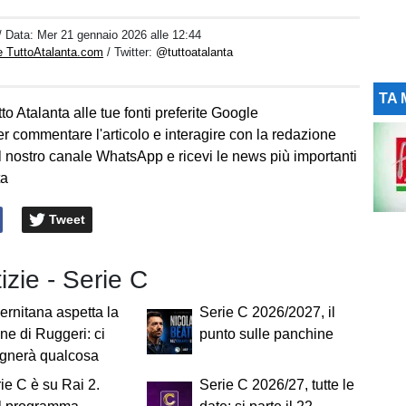
/ Data:
Mer 21 gennaio 2026 alle 12:44
e TuttoAtalanta.com
/ Twitter:
@tuttoatalanta
TA 
to Atalanta alle tue fonti preferite Google
er commentare l'articolo e interagire con la redazione
l nostro canale WhatsApp e ricevi le news più importanti
ta
Tweet
tizie - Serie C
ernitana aspetta la
Serie C 2026/2027, il
ne di Ruggeri: ci
punto sulle panchine
gnerà qualcosa
ie C è su Rai 2.
Serie C 2026/27, tutte le