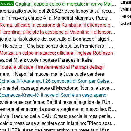
Cagliari, doppio colpo di mercato: in arrivo Maldini e Kevin Carlos
CATO DEA
arenza allo stadio: dal 2026/27 ecco la novità sul recupero
 la Primavera chiude 4ª al Memorial Mamma e Papà Cairo
Roma, ufficiale la cessione di Kumbulla: il difensore passa al Rayo Vallecano
Fiorentina, ufficiale la cessione di Valentini: il difensore passa al Deportivo Alavés
ale la risoluzione del contratto di Bennacer: l'algerino saluta dopo sette anni
"Ho scelto il Chelsea senza dubbi. La Premier era il mio sogno"
Monza, un colpo in attacco: ufficiale l'inglese Robinson
a del Milan: vuole riportare Paredes in Italia
Touré, è ufficiale il trasferimento al Parma: i dettagli
ers, il Napoli si muove: ma la Juve vuole vendere
Schalke 04-Atalanta, i 26 convocati di Sarri per Gelsenkirchen
ne del massaggiatore di Maradona: “Non si alzava dal letto, ero preoccupato”
Scamacca-Krstović, il nove di Sarri è un caso aperto
tà e tante conferme: Baldini resta alla guida dell’Under 21
e allenatore: da questa stagione un nuovo iter. Beretta: “Un percorso più organico”
via il raduno della CAN: Orsato traccia la rotta per la nuova stagione
io messicana si schiera con Infantino: "Pieno sostegno alla sua leadership"
FA, Artan designato arbitro: un mese fa gli fu negato l'ingresso negli Stati Uniti