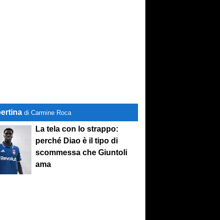
ertina
di Carmine Roca
La tela con lo strappo:
perché Diao è il tipo di
scommessa che Giuntoli
ama