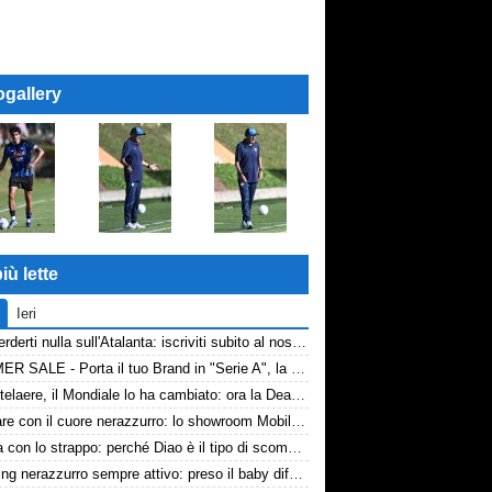
ogallery
iù lette
Ieri
Non perderti nulla sull'Atalanta: iscriviti subito al nostro canale WhatsApp!
SUMMER SALE - Porta il tuo Brand in "Serie A", la tua azienda e professione titolare nel cuore dell'Atalanta
De Ketelaere, il Mondiale lo ha cambiato: ora la Dea riparte da lui
Arredare con il cuore nerazzurro: lo showroom Mobilmondo a Osio Sotto. Quando essere di fede atalantina conviene
La tela con lo strappo: perché Diao è il tipo di scommessa che Giuntoli ama
Scouting nerazzurro sempre attivo: preso il baby difensore 2010 Levačić