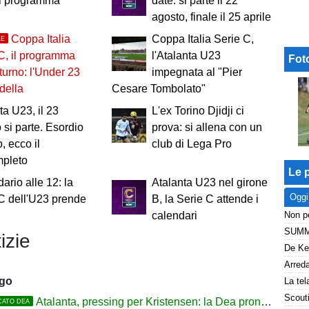
il programma
date: si parte il 22
agosto, finale il 25 aprile
Coppa Italia
Coppa Italia Serie C,
LE
C, il programma
l'Atalanta U23
Fot
 turno: l'Under 23
impegnata al "Pier
della
Cesare Tombolato"
ta U23, il 23
L'ex Torino Djidji ci
 si parte. Esordio
prova: si allena con un
, ecco il
club di Lega Pro
mpleto
Le p
ario alle 12: la
Atalanta U23 nel girone
Oggi
C dell'U23 prende
B, la Serie C attende i
calendari
izie
ago
Atalanta, pressing per Kristensen: la Dea pronta ad alzare l'offerta all'Udinese
CATO DEA