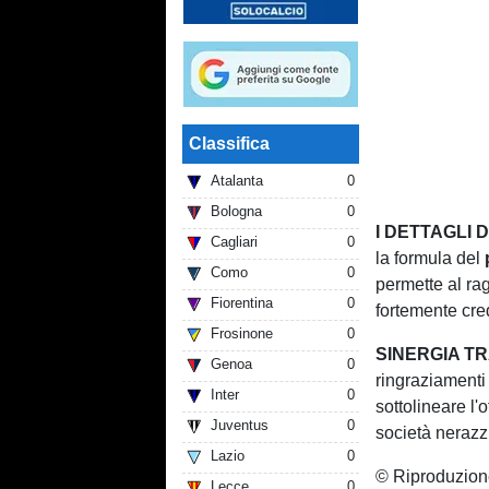
Classifica
Atalanta
0
Bologna
0
I DETTAGLI 
Cagliari
0
la formula del
Como
0
permette al ra
Fiorentina
0
fortemente cred
Frosinone
0
SINERGIA TR
Genoa
0
ringraziamenti 
Inter
0
sottolineare l'
Juventus
0
società nerazzu
Lazio
0
© Riproduzion
Lecce
0