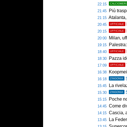
22:15
CALCIOMER
Più trasp
21:45
Atalanta,
21:15
20:45
UFFICIALE
20:15
UFFICIALE
Milan, uffici
20:00
Palestra: 
19:15
18:40
UFFICIALE
Pazza ide
18:30
17:09
UFFICIALE
Koopmein
16:38
16:18
ZINGONIA
La rivelazio
15:45
15:30
ZINGONIA
Poche novi
15:15
Come diventar
14:45
Cascia, al 
14:15
La Federcalc
13:45
Supercoppa UE
13:15