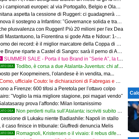
 i campionati europei: al via Portogallo, Belgio e Olanda
tana aspetta la cessione di Ruggeri: ci guadagnerà qualcosa
ova il sostegno a Infantino: "Governance solida e trasparente"
 che plusvalenza con Ruggeri! Più 20 milioni per l'ex Dea
i Mastantuono, la Fiorentina si gode Atta e Ndour: 1-1 col Deportivo
omo dei record: è il miglior marcatore della Coppa di Lega
 Bruyne riparte a Castel di Sangro: sarà il perno di Allegri
SUMMER SALE - Porta il tuo Brand in "Serie A", la tua azienda e professione titolare nel cuore dell'Atalanta
A
Todibo, è corsa a due Atalanta-Juventus: chi affonderà il colpo?
CATO DEA
osto per Koopmeiners, l'olandese è in vendita, ma...
Como, ufficiale Couto: le dichiarazioni di Fabregas e del brasiliano
no a Firenze: 600 tifosi a Peretola per l'ottavo colpo
Cal
airo: "Voglio la mia migliore stagione, poi magari vendo"
Galatasaray prova l'affondo: Milan lontanissimo
Non perderti nulla sull'Atalanta: iscriviti subito al nostro canale WhatsApp!
CATO DEA
cessione di Lukaku niente Badiashile: Napoli in stallo
 il caso finisce in tribunale: Giuffredi denuncia Melis
Romagnoli, Kristensen o il vivaio: il rebus difesa dell'Atalanta
CATO DEA