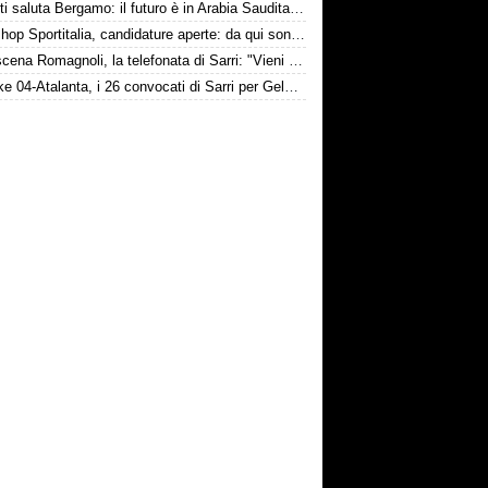
Djimsiti saluta Bergamo: il futuro è in Arabia Saudita! Tre milioni e firma biennale
Workshop Sportitalia, candidature aperte: da qui sono passate firme di Serie A
Retroscena Romagnoli, la telefonata di Sarri: "Vieni con me a Bergamo"
Schalke 04-Atalanta, i 26 convocati di Sarri per Gelsenkirchen