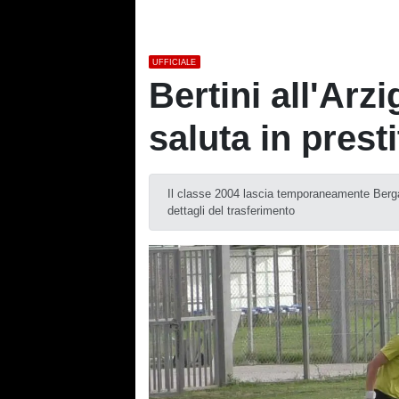
UFFICIALE
Bertini all'Arzi
saluta in presti
Il classe 2004 lascia temporaneamente Berga
dettagli del trasferimento