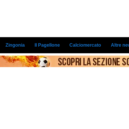
Zingonia
Il Pagellone
Calciomercato
Altre n