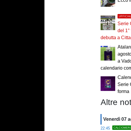
Ecco 
UFFICIA
Serie 
del 1°
debutta a Citta
Atalan
agosto
a Vado
calendario co
Calend
Serie 
forma
Altre not
Venerdì 07 
22:45
CALCIOMER