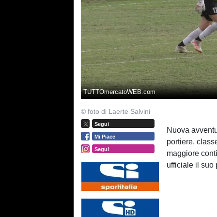
TUTTOmercatoWEB.com
© foto di Laerte Salvini
Segui
Nuova avventu
Mi Piace
portiere, class
Segui
maggiore contin
ufficiale il suo