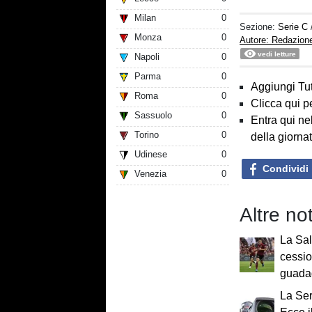
Milan
0
Sezione:
Serie C
Monza
0
Autore: Redazion
vedi letture
Napoli
0
Parma
0
Aggiungi Tut
Roma
0
Clicca qui p
Sassuolo
0
Entra qui ne
Torino
0
della giorna
Udinese
0
Condividi
Venezia
0
Altre no
La Sal
cessio
guada
La Ser