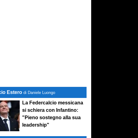
cio Estero
di Daniele Luongo
La Federcalcio messicana
si schiera con Infantino:
"Pieno sostegno alla sua
leadership"