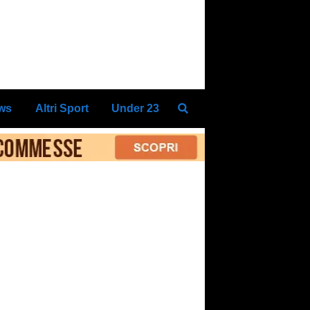
ews
Altri Sport
Under 23