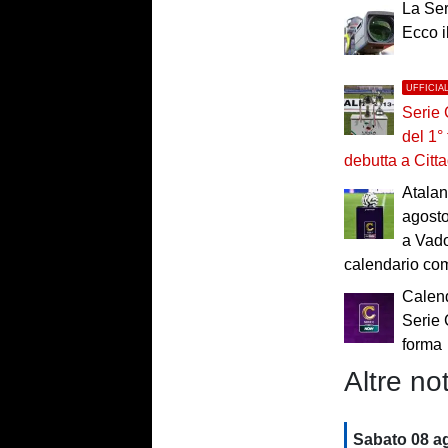
La Ser
Ecco 
UFFICIA
Serie 
del 1°
debutta a Citta
Atalan
agosto
a Vado
calendario co
Calend
Serie 
forma
Altre not
Sabato 08 a