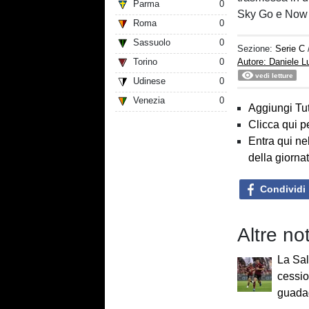
Parma
0
Sky Go e Now
Roma
0
Sassuolo
0
Sezione:
Serie C
Torino
0
Autore: Daniele 
vedi letture
Udinese
0
Venezia
0
Aggiungi Tut
Clicca qui p
Entra qui ne
della giorna
Condividi
Altre no
La Sal
cessio
guada