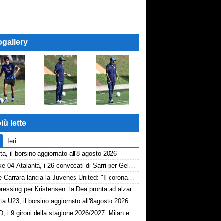
ogallery
iù lette
Ieri
ta, il borsino aggiornato all'8 agosto 2026
Schalke 04-Atalanta, i 26 convocati di Sarri per Gelsenkirchen
Davide Carrara lancia la Juvenes United: "Il coronamento di un progetto, nove ragazzi del 2007 in prima squadra"
Dea, pressing per Kristensen: la Dea pronta ad alzare l'offerta all'Udinese
Atalanta U23, il borsino aggiornato all'8agosto 2026. Cantiere aperto per Beati
Serie D, i 9 gironi della stagione 2026/2027: Milan e Chievo nel B, le bergamasche...