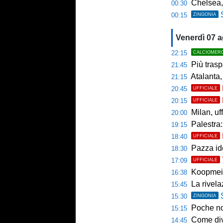
Chelsea,
00:30
00:15
ZINGONIA
Venerdì 07 
22:15
CALCIOMER
Più trasp
21:45
Atalanta,
21:15
20:45
UFFICIALE
20:15
UFFICIALE
Milan, uffici
20:00
Palestra: 
19:15
18:40
UFFICIALE
Pazza ide
18:30
17:09
UFFICIALE
Koopmein
16:38
La rivelazio
15:45
15:30
ZINGONIA
Poche novi
15:15
Come diventar
14:45