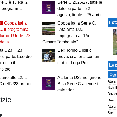
ie C è su Rai 2.
Serie C 2026/27, tutte le
il programma
date: si parte il 22
agosto, finale il 25 aprile
Fot
Coppa Italia
Coppa Italia Serie C,
LE
C, il programma
l'Atalanta U23
 turno: l'Under 23
impegnata al "Pier
della
Cesare Tombolato"
ta U23, il 23
L'ex Torino Djidji ci
 si parte. Esordio
prova: si allena con un
, ecco il
club di Lega Pro
Le p
mpleto
Oggi
ario alle 12: la
Atalanta U23 nel girone
Atalan
C dell'U23 prende
B, la Serie C attende i
calendari
izie
go