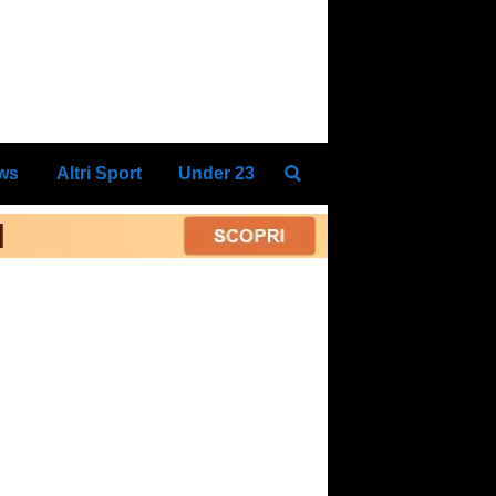
ews
Altri Sport
Under 23