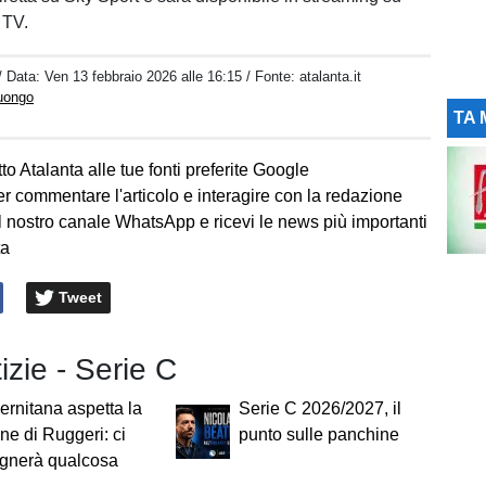
 TV.
/ Data:
Ven 13 febbraio 2026 alle 16:15
/ Fonte: atalanta.it
Luongo
TA 
to Atalanta alle tue fonti preferite Google
er commentare l'articolo e interagire con la redazione
l nostro canale WhatsApp e ricevi le news più importanti
ta
Tweet
tizie - Serie C
ernitana aspetta la
Serie C 2026/2027, il
ne di Ruggeri: ci
punto sulle panchine
gnerà qualcosa