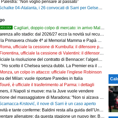
 Palestra: "Non voglio pensare al passato"
Schalke 04-Atalanta, i 26 convocati di Sarri per Gelsenkirchen
ago
Cagliari, doppio colpo di mercato: in arrivo Maldini e Kevin Carlos
CATO DEA
arenza allo stadio: dal 2026/27 ecco la novità sul recupero
 la Primavera chiude 4ª al Memorial Mamma e Papà Cairo
Roma, ufficiale la cessione di Kumbulla: il difensore passa al Rayo Vallecano
Fiorentina, ufficiale la cessione di Valentini: il difensore passa al Deportivo Alavés
ale la risoluzione del contratto di Bennacer: l'algerino saluta dopo sette anni
"Ho scelto il Chelsea senza dubbi. La Premier era il mio sogno"
Monza, un colpo in attacco: ufficiale l'inglese Robinson
a del Milan: vuole riportare Paredes in Italia
Cal
Touré, è ufficiale il trasferimento al Parma: i dettagli
ers, il Napoli si muove: ma la Juve vuole vendere
ne del massaggiatore di Maradona: “Non si alzava dal letto, ero preoccupato”
Scamacca-Krstović, il nove di Sarri è un caso aperto
tà e tante conferme: Baldini resta alla guida dell’Under 21
e allenatore: da questa stagione un nuovo iter. Beretta: “Un percorso più organico”