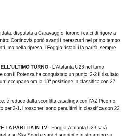
data, disputata a Caravaggio, furono i calci di rigore a
ntro: Cortinovis portò avanti i nerazzurri nel primo tempo
tri, ma nella ripresa il Foggia ristabilì la parità, sempre
 DELL'ULTIMO TURNO
- L’Atalanta U23 nel turno
e con il Potenza ha conquistato un punto: 2-2 il risultato
zurri occupano ora la 13ª posizione in classifica con 27
ce, è reduce dalla sconfitta casalinga con l’AZ Picerno,
o per 2-1. I rossoneri sono penultimi in classifica con 22
 LA PARTITA IN TV
- Foggia-Atalanta U23 sarà
iretta su Sky Sport e sarà disponibile in streaming su