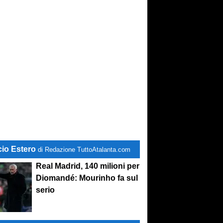
cio Estero
di Redazione TuttoAtalanta.com
Real Madrid, 140 milioni per
Diomandé: Mourinho fa sul
serio