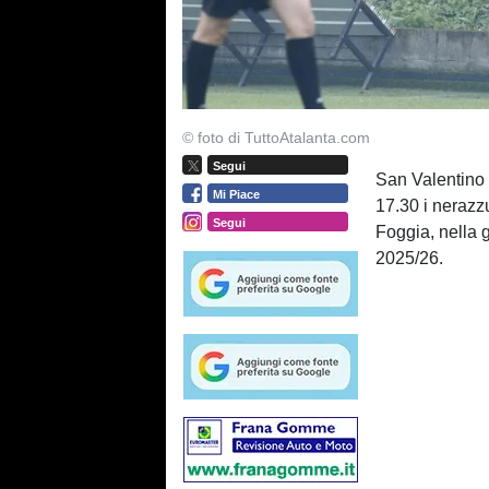
© foto di TuttoAtalanta.com
Segui
San Valentino 
Mi Piace
17.30 i nerazz
Segui
Foggia, nella g
2025/26.