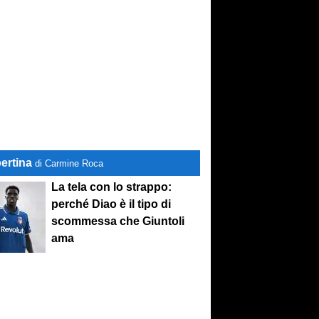
ertina
di Carmine Roca
La tela con lo strappo:
perché Diao è il tipo di
scommessa che Giuntoli
ama