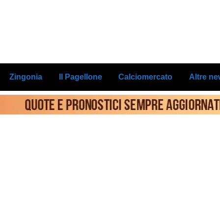
Zingonia
Il Pagellone
Calciomercato
Altre n