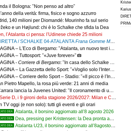
nda il Bologna: "Non penso ad altro"
l'anno della verità: firma, fisico e sogno azzurro
rid, 140 milioni per Diomandé: Mourinho fa sul serio
Džeko e un Højlund: chi è lo Schalke che sfida la Dea
n, l'Atalanta ci pensa: l'Udinese chiede 25 milioni
IRETTA / SCHALKE 04-ATALANTA
Frana Gomme Madone
, ca
– L'Eco di Bergamo: "Atalanta, un nuovo test internazionale oggi in Germania"
GINA – Tuttosport: "«Juve forever»"
AGINA -
Corriere di Bergamo
: "In casa dello Schalke con CDK e il dubbio Scamacca-Krstovic"
INA – La Gazzetta dello Sport: "«Voglio solo l'Inter»"
INA – Corriere dello Sport – Stadio: "«Il picco è l'Inter»"
n Pietro Mapello, la rosa più verde: 21 anni di media
ancia la Juvenes United: "Il coronamento di un progetto, nove ragazzi del 2007 in prima squadra"
Serie D, i 9 gironi della stagione 2026/2027: Milan e Chievo nel B, le bergamasche...
in TV oggi (e non solo): tutti gli eventi e gli orari
Atalanta, il borsino aggiornato all'8 agosto 2026
CATO DEA
Dea, pressing per Kristensen: la Dea pronta ad alzare l'offerta all'Udinese
CATO DEA
Atalanta U23, il borsino aggiornato all'8agosto 2026. Cantiere aperto per Beati
CATO DEA