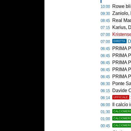
Rowe bli
10:00
Zaniolo, 
09:30
Real Mad
08:45
Karius, 
07:15
Kristense
07:00
D
07:00
DIRETTA
PRIMA PAGINA 
06:45
PRIMA PA
06:45
PRIMA P
06:45
PRIMA PAG
06:45
PRIMA PAG
06:45
Ponte Sa
06:30
Davide Carrara l
06:15
06:14
UFFICIALE
Il calcio 
06:00
01:30
CALCIOMER
01:00
CALCIOMER
00:45
CALCIOMER