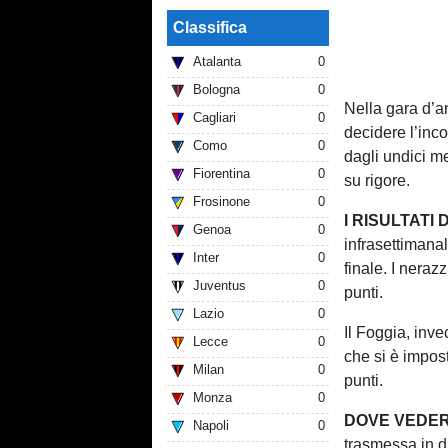
Classifica
Atalanta
0
Bologna
0
Nella gara d’an
Cagliari
0
decidere l’inco
Como
0
dagli undici me
Fiorentina
0
su rigore.
Frosinone
0
I RISULTATI
Genoa
0
infrasettimanal
Inter
0
finale. I neraz
Juventus
0
punti.
Lazio
0
Il Foggia, inve
Lecce
0
che si è impost
Milan
0
punti.
Monza
0
DOVE VEDERE
Napoli
0
trasmessa in d