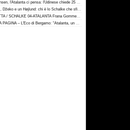
Kristensen, l'Atalanta ci pensa: l'Udinese chiede 25 milioni
Karius, Džeko e un Højlund: chi è lo Schalke che sfida la Dea
DIRETTA / SCHALKE 04-ATALANTA Frana Gomme Madone, calcio d'inizio ore 17
PRIMA PAGINA – L'Eco di Bergamo: "Atalanta, un nuovo test internazionale oggi in Germania"
lcio d'inizio ore 17