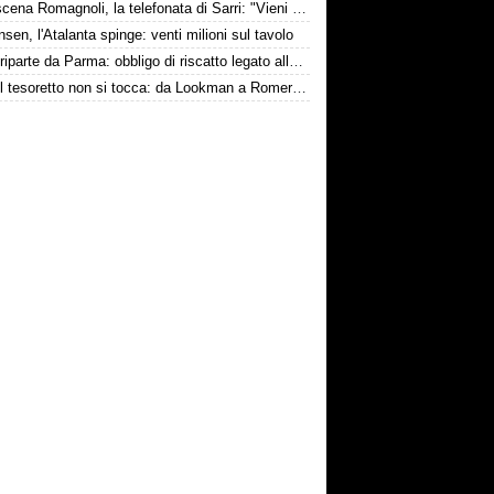
Retroscena Romagnoli, la telefonata di Sarri: "Vieni con me a Bergamo"
nsen, l'Atalanta spinge: venti milioni sul tavolo
Touré riparte da Parma: obbligo di riscatto legato alla salvezza
Inter, il tesoretto non si tocca: da Lookman a Romero, un anno di rinunce