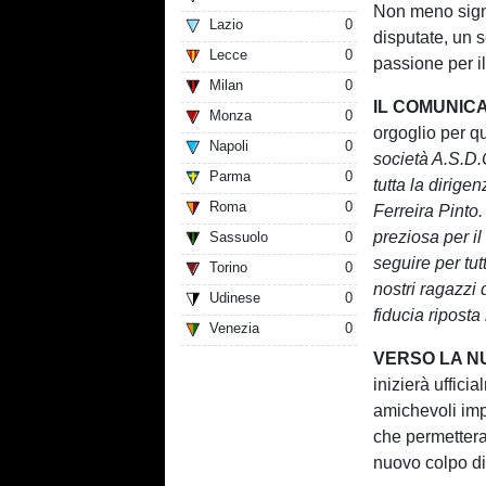
Non meno signif
Lazio
0
disputate, un s
Lecce
0
passione per il
Milan
0
IL COMUNIC
Monza
0
orgoglio per qu
Napoli
0
società A.S.D.
Parma
0
tutta la dirige
Roma
0
Ferreira Pinto.
preziosa per il
Sassuolo
0
seguire per tut
Torino
0
nostri ragazzi 
Udinese
0
fiducia riposta
Venezia
0
VERSO LA N
inizierà uffici
amichevoli imp
che permettera
nuovo colpo di