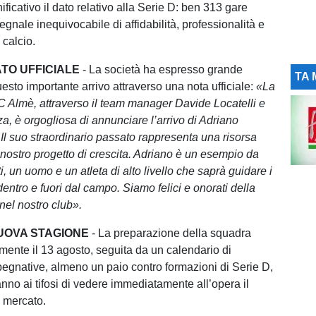
icativo il dato relativo alla Serie D: ben 313 gare
egnale inequivocabile di affidabilità, professionalità e
 calcio.
ATO UFFICIALE
- La società ha espresso grande
TA 
esto importante arrivo attraverso una nota ufficiale:
«La
C Almè, attraverso il team manager Davide Locatelli e
nza, è orgogliosa di annunciare l’arrivo di Adriano
 Il suo straordinario passato rappresenta una risorsa
 nostro progetto di crescita. Adriano è un esempio da
ti, un uomo e un atleta di alto livello che saprà guidare i
dentro e fuori dal campo. Siamo felici e onorati della
 nel nostro club».
UOVA STAGIONE
- La preparazione della squadra
almente il 13 agosto, seguita da un calendario di
egnative, almeno un paio contro formazioni di Serie D,
nno ai tifosi di vedere immediatamente all’opera il
 mercato.