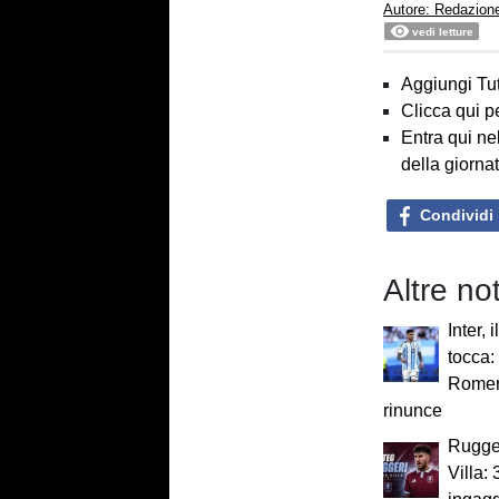
Autore: Redazion
vedi letture
Aggiungi Tut
Clicca qui p
Entra qui ne
della giorna
Condividi
Altre no
Inter, 
tocca
Romer
rinunce
Rugger
Villa: 