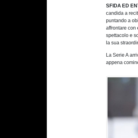
SFIDA ED E
candida a reci
puntando a obie
affrontare con
spettacolo e s
la sua straordi
La Serie A arr
appena cominc