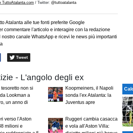
e TuttoAtalanta.com
/ Twitter:
@tuttoatalanta
to Atalanta alle tue fonti preferite Google
er commentare l'articolo e interagire con la redazione
l nostro canale WhatsApp e ricevi le news più importanti
ta
Tweet
tizie - L'angolo degli ex
il tesoretto non si
Koopmeiners, il Napoli
Cal
: da Lookman a
sonda l'ex Atalanta: la
o, un anno di
Juventus apre
i verso l'Aston
Ruggeri cambia casacca
38 milioni e
e vola all'Aston Villa: