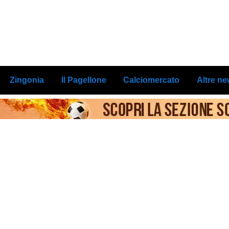
Zingonia
Il Pagellone
Calciomercato
Altre n