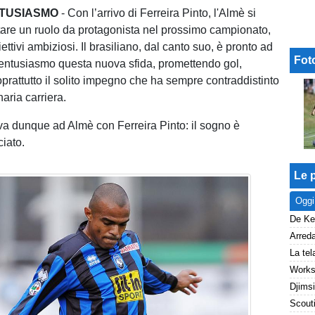
NTUSIASMO
- Con l’arrivo di Ferreira Pinto, l'Almè si
tare un ruolo da protagonista nel prossimo campionato,
ttivi ambiziosi. Il brasiliano, dal canto suo, è pronto ad
Fot
 entusiasmo questa nuova sfida, promettendo gol,
oprattutto il solito impegno che ha sempre contraddistinto
naria carriera.
iva dunque ad Almè con Ferreira Pinto: il sogno è
iato.
Le p
Oggi