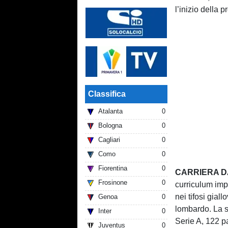
l’inizio della 
Classifica
Atalanta
0
Bologna
0
Cagliari
0
Como
0
Fiorentina
0
CARRIERA D
Frosinone
0
curriculum imp
nei tifosi giall
Genoa
0
lombardo. La s
Inter
0
Serie A, 122 pa
Juventus
0