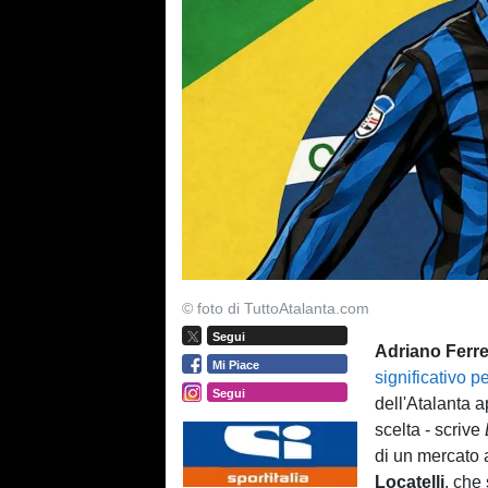
© foto di TuttoAtalanta.com
Segui
Adriano Ferre
Mi Piace
significativo p
Segui
dell'Atalanta a
scelta - scrive
di un mercato
Locatelli
, che