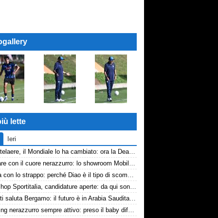
ogallery
iù lette
Ieri
De Ketelaere, il Mondiale lo ha cambiato: ora la Dea riparte da lui
Arredare con il cuore nerazzurro: lo showroom Mobilmondo a Osio Sotto. Quando essere di fede atalantina conviene
La tela con lo strappo: perché Diao è il tipo di scommessa che Giuntoli ama
Workshop Sportitalia, candidature aperte: da qui sono passate firme di Serie A
Djimsiti saluta Bergamo: il futuro è in Arabia Saudita! Tre milioni e firma biennale
Scouting nerazzurro sempre attivo: preso il baby difensore 2010 Levačić