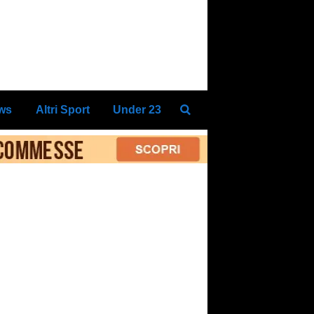
ews
Altri Sport
Under 23