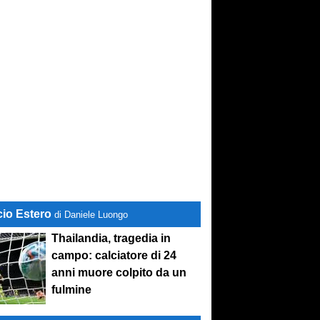
cio Estero
di Daniele Luongo
Thailandia, tragedia in
campo: calciatore di 24
anni muore colpito da un
fulmine