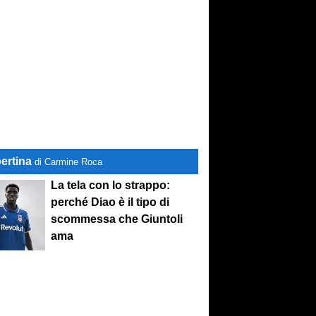
ertina
di Carmine Roca
La tela con lo strappo:
perché Diao è il tipo di
scommessa che Giuntoli
ama