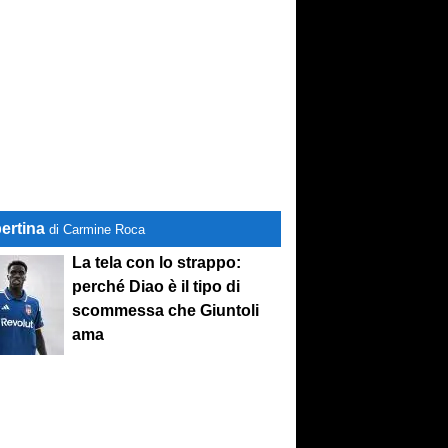
ertina
di Carmine Roca
La tela con lo strappo:
perché Diao è il tipo di
scommessa che Giuntoli
ama