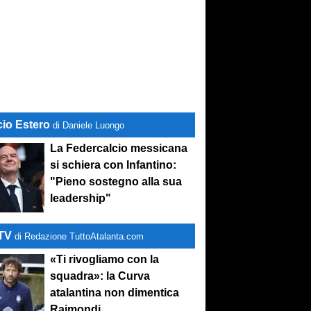
cio Estero
di Daniele Luongo
La Federcalcio messicana
si schiera con Infantino:
"Pieno sostegno alla sua
leadership"
-TV
di Redazione TuttoAtalanta.com
«Ti rivogliamo con la
squadra»: la Curva
atalantina non dimentica
Raimondi