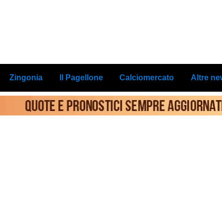
Zingonia
Il Pagellone
Calciomercato
Altre n