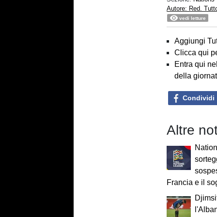
Autore: Red. Tut
vedi letture
Aggiungi Tut
Clicca qui p
Entra qui ne
della giorna
Condividi
Altre no
Nation
sortegg
sospes
Francia e il 
Djimsit
l'Alba