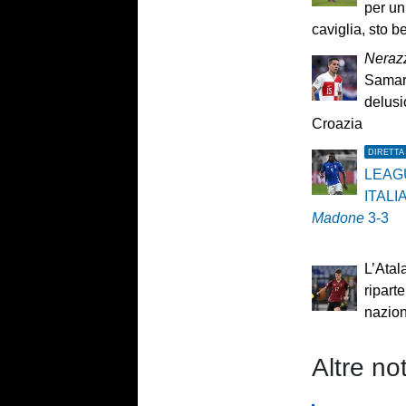
per un
caviglia, sto b
Nerazz
Samard
delusio
Croazia
DIRETTA
LEAG
ITALI
Madone
3-3
L’Atal
riparte
nazion
Altre not