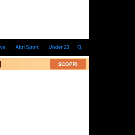
ews
Altri Sport
Under 23