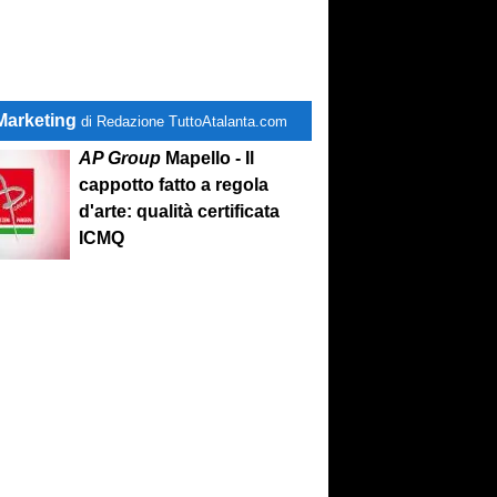
Marketing
di Redazione TuttoAtalanta.com
AP Group
Mapello - Il
cappotto fatto a regola
d'arte: qualità certificata
ICMQ