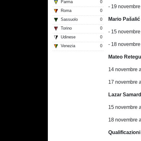
Parma
0
- 19 novembre
Roma
0
Mario Pašali
Sassuolo
0
Torino
0
- 15 novembre
Udinese
0
- 18 novembre 
Venezia
0
Mateo Retegui
14 novembre a 
17 novembre a 
Lazar Samard
15 novembre a
18 novembre a
Qualificazion