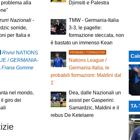
 problema alla
Djimsiti e Palestra
ene"
urri Nazionali
-
TMW - Germania-Italia
zic sorride,
3-3, le pagelle:
ni per Italia e
formazione steccata, non
è bastato un immenso Kean
Rivivi
NATIONS
PROBABILI FORMAZIONI
Cal
UE / GERMANIA-
Nations League /
A
Frana Gomme
Germania-Italia, le
probabili formazioni: Maldini dal
1'
anta nel mondo,
Dea, dalle Nazionali un
 il giro dei
assist per Gasperini:
TA
ali
Samardzic, Maldini e il
rebus De Ketelaere
izie