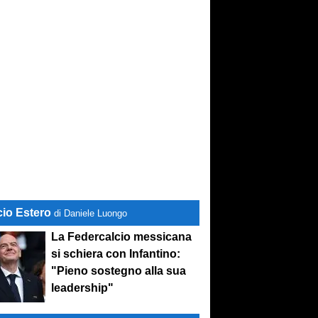
cio Estero
di Daniele Luongo
La Federcalcio messicana
si schiera con Infantino:
"Pieno sostegno alla sua
leadership"