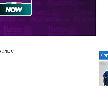
IRONE C
Cop