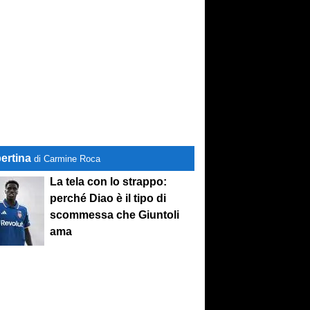
ertina
di Carmine Roca
La tela con lo strappo:
perché Diao è il tipo di
scommessa che Giuntoli
ama