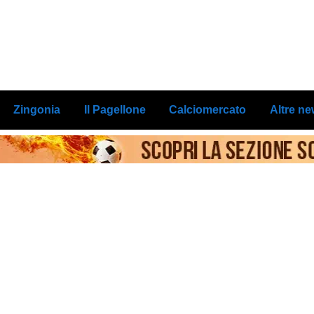
Zingonia
Il Pagellone
Calciomercato
Altre n