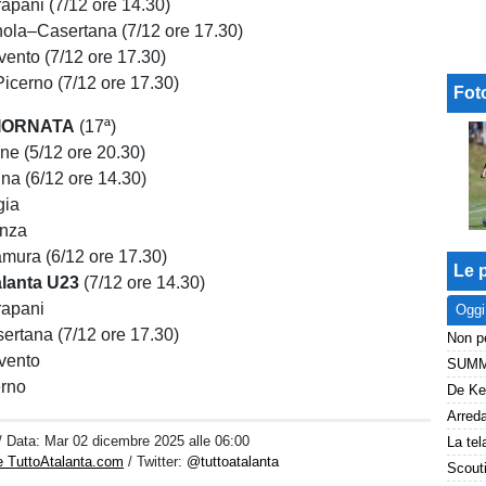
apani (7/12 ore 14.30)
ola–Casertana (7/12 ore 17.30)
nto (7/12 ore 17.30)
cerno (7/12 ore 17.30)
Fot
IORNATA
(17ª)
ne (5/12 ore 20.30)
na (6/12 ore 14.30)
gia
enza
mura (6/12 ore 17.30)
Le p
lanta U23
(7/12 ore 14.30)
rapani
Oggi
ertana (7/12 ore 17.30)
vento
rno
/ Data:
Mar 02 dicembre 2025 alle 06:00
e TuttoAtalanta.com
/ Twitter:
@tuttoatalanta