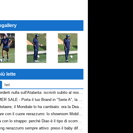
ogallery
iù lette
Ieri
Non perderti nulla sull'Atalanta: iscriviti subito al nostro canale WhatsApp!
SUMMER SALE - Porta il tuo Brand in "Serie A", la tua azienda e professione titolare nel cuore dell'Atalanta
De Ketelaere, il Mondiale lo ha cambiato: ora la Dea riparte da lui
Arredare con il cuore nerazzurro: lo showroom Mobilmondo a Osio Sotto. Quando essere di fede atalantina conviene
La tela con lo strappo: perché Diao è il tipo di scommessa che Giuntoli ama
Scouting nerazzurro sempre attivo: preso il baby difensore 2010 Levačić