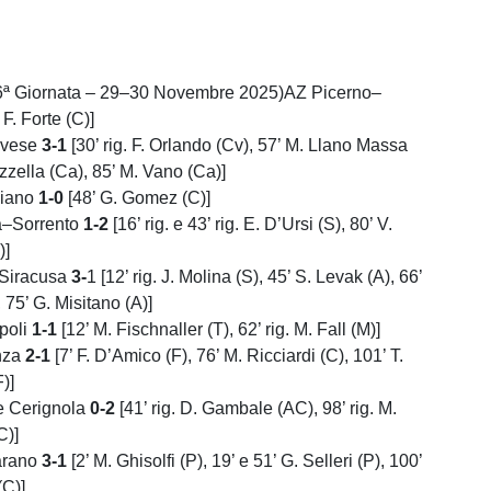
ª Giornata – 29–30 Novembre 2025)AZ Picerno–
 F. Forte (C)]
avese
3-1
[30’ rig. F. Orlando (Cv), 57’ M. Llano Massa
zzella (Ca), 85’ M. Vano (Ca)]
liano
1-0
[48’ G. Gomez (C)]
a–Sorrento
1-2
[16’ rig. e 43’ rig. E. D’Ursi (S), 80’ V.
)]
Siracusa
3-
1 [12’ rig. J. Molina (S), 45’ S. Levak (A), 66’
 75’ G. Misitano (A)]
poli
1-1
[12’ M. Fischnaller (T), 62’ rig. M. Fall (M)]
nza
2-1
[7’ F. D’Amico (F), 76’ M. Ricciardi (C), 101’ T.
)]
e Cerignola
0-2
[41’ rig. D. Gambale (AC), 98’ rig. M.
)]
arano
3-1
[2’ M. Ghisolfi (P), 19’ e 51’ G. Selleri (P), 100’
(C)]