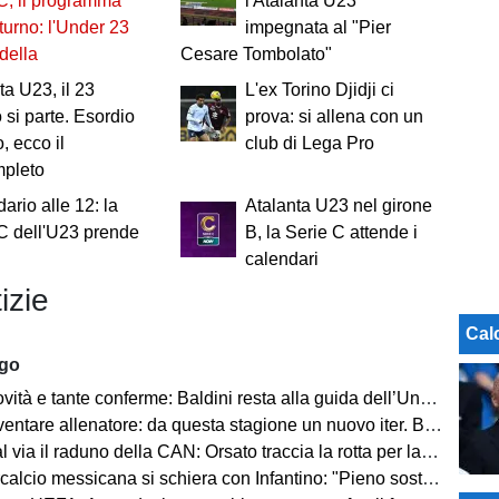
C, il programma
l'Atalanta U23
 turno: l'Under 23
impegnata al "Pier
della
Cesare Tombolato"
ta U23, il 23
L'ex Torino Djidji ci
 si parte. Esordio
prova: si allena con un
, ecco il
club di Lega Pro
mpleto
ario alle 12: la
Atalanta U23 nel girone
C dell'U23 prende
B, la Serie C attende i
calendari
izie
Cal
ago
tà e tante conferme: Baldini resta alla guida dell’Under 21
e allenatore: da questa stagione un nuovo iter. Beretta: “Un percorso più organico”
via il raduno della CAN: Orsato traccia la rotta per la nuova stagione
io messicana si schiera con Infantino: "Pieno sostegno alla sua leadership"