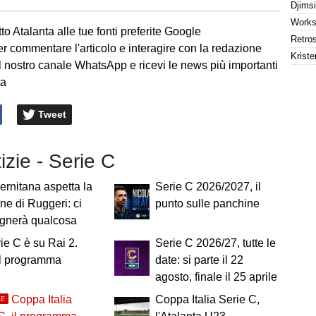
to Atalanta alle tue fonti preferite Google
er commentare l'articolo e interagire con la redazione
Kriste
l nostro canale WhatsApp e ricevi le news più importanti
ta
Tweet
tizie - Serie C
ernitana aspetta la
Serie C 2026/2027, il
ne di Ruggeri: ci
punto sulle panchine
gnerà qualcosa
ie C è su Rai 2.
Serie C 2026/27, tutte le
il programma
date: si parte il 22
agosto, finale il 25 aprile
Coppa Italia
Coppa Italia Serie C,
LE