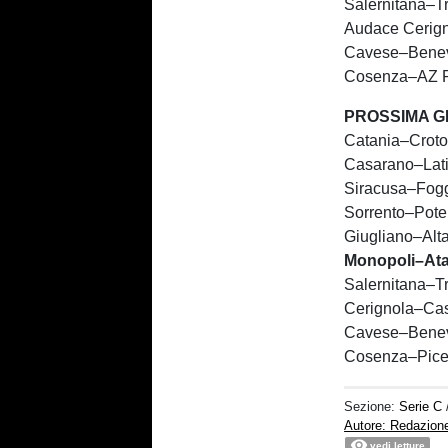
Salernitana–Tr
Audace Cerign
Cavese–Beneve
Cosenza–AZ Pi
PROSSIMA G
Catania–Croto
Casarano–Lati
Siracusa–Fog
Sorrento–Pot
Giugliano–Alta
Monopoli–Ata
Salernitana–T
Cerignola–Cas
Cavese–Bene
Cosenza–Pice
Sezione:
Serie C
Autore: Redazion
vedi letture