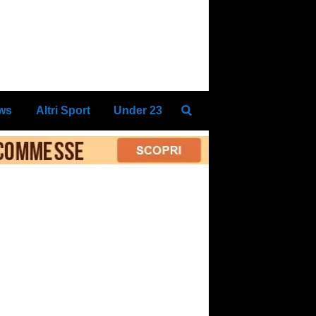
ews
Altri Sport
Under 23