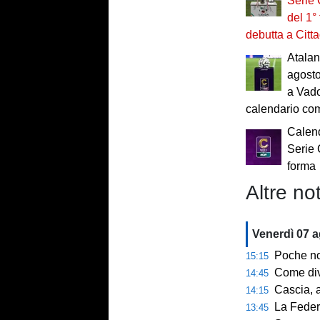
Serie 
del 1°
debutta a Citta
Atalan
agosto
a Vado
calendario co
Calend
Serie 
forma
Altre not
Venerdì 07 
Poche novi
15:15
Come diventar
14:45
Cascia, al 
14:15
La Federcalc
13:45