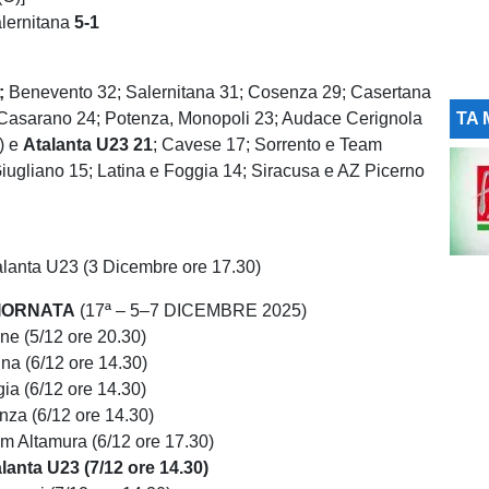
lernitana
5-1
;
Benevento 32; Salernitana 31; Cosenza 29; Casertana
 Casarano 24; Potenza, Monopoli 23; Audace Cerignola
TA 
8) e
Atalanta U23 21
; Cavese 17; Sorrento e Team
iugliano 15; Latina e Foggia 14; Siracusa e AZ Picerno
lanta U23 (3 Dicembre ore 17.30)
IORNATA
(17ª – 5–7 DICEMBRE 2025)
ne (5/12 ore 20.30)
na (6/12 ore 14.30)
ia (6/12 ore 14.30)
nza (6/12 ore 14.30)
m Altamura (6/12 ore 17.30)
anta U23 (7/12 ore 14.30)