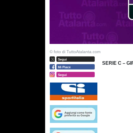
© foto di TuttoAtalanta.com
Segui
SERIE C – G
Mi Piace
Segui