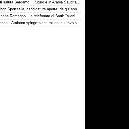
Djimsiti saluta Bergamo: il futuro è in Arabia Saudita! Tre milioni e firma biennale
Workshop Sportitalia, candidature aperte: da qui sono passate firme di Serie A
Retroscena Romagnoli, la telefonata di Sarri: "Vieni con me a Bergamo"
nsen, l'Atalanta spinge: venti milioni sul tavolo