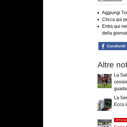
Aggiungi Tut
Clicca qui p
Entra qui ne
della giorna
Condividi
Altre no
La Sal
cessio
guada
La Ser
Ecco 
UFFICIA