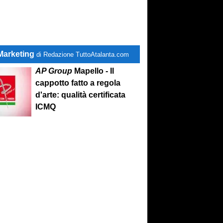
Marketing
di Redazione TuttoAtalanta.com
AP Group
Mapello - Il
cappotto fatto a regola
d'arte: qualità certificata
ICMQ