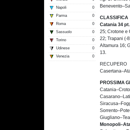
Benevento–Sa
Napoli
0
Parma
0
CLASSIFICA
Roma
0
Catania 34 pt.
25; Crotone e
Sassuolo
0
22; Trapani (-
Torino
0
Altamura 16; G
Udinese
0
13.
Venezia
0
RECUPERO
Casertana–Ata
PROSSIMA G
Catania–Croto
Casarano–Lati
Siracusa–Fogg
Sorrento–Pote
Giugliano–Tea
Monopoli–Atal