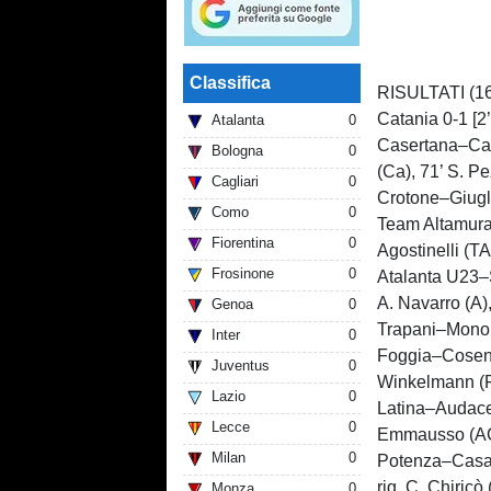
Classifica
RISULTATI (16
Catania 0-1 [2’
Atalanta
0
Casertana–C
Bologna
0
(Ca), 71’ S. Pe
Cagliari
0
Crotone–Giug
Como
0
Team Altamur
Fiorentina
0
Agostinelli (TA
Frosinone
0
Atalanta U23–
A. Navarro (A),
Genoa
0
Trapani–Mono
Inter
0
Foggia–Cose
Juventus
0
Winkelmann (F
Lazio
0
Latina–Audac
Lecce
0
Emmausso (AC
Milan
0
Potenza–Cas
rig. C. Chiricò 
Monza
0