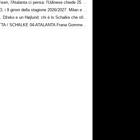
Kristensen, l'Atalanta ci pensa: l'Udinese chiede 25 milioni
Serie D, i 9 gironi della stagione 2026/2027: Milan e Chievo nel B, le bergamasche...
Karius, Džeko e un Højlund: chi è lo Schalke che sfida la Dea
DIRETTA / SCHALKE 04-ATALANTA Frana Gomme Madone, calcio d'inizio ore 17