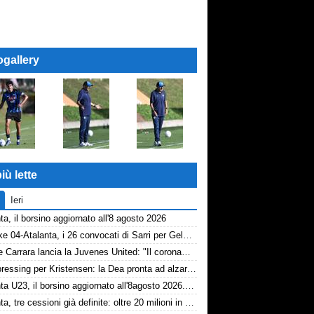
ogallery
iù lette
Ieri
ta, il borsino aggiornato all'8 agosto 2026
Schalke 04-Atalanta, i 26 convocati di Sarri per Gelsenkirchen
Davide Carrara lancia la Juvenes United: "Il coronamento di un progetto, nove ragazzi del 2007 in prima squadra"
Dea, pressing per Kristensen: la Dea pronta ad alzare l'offerta all'Udinese
Atalanta U23, il borsino aggiornato all'8agosto 2026. Cantiere aperto per Beati
Atalanta, tre cessioni già definite: oltre 20 milioni in arrivo. Ora il focus è su Diao