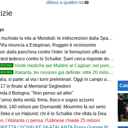
difesa a quattro no
izie
go
rischiato la vita ai Mondiali: le indiscrezioni dalla Spagna
illa rinuncia a Estupinan, Ruggeri è vicinissimo
ic dalla panchina contro l'Inter: le formazioni ufficiali
t tedesco contro lo Schalke: Sarri cerca risposte dopo il ko con il Feyenoord
Visite mediche per Maldini al Cagliari: nel pomeriggio firma e ufficialità
CATO DEA
Atalanta, tre cessioni già definite: oltre 20 milioni in arrivo. Ora il focus è su Diao
CATO DEA
parte: al via i turni preliminari. Oggi in campo anche Juventus, Inter, Roma, Napoli e le big di Serie A
Cal
U17 in finale al Memorial Seghedoni
nda il Bologna: "Non penso ad altro"
l'anno della verità: firma, fisico e sogno azzurro
rid, 140 milioni per Diomandé: Mourinho fa sul serio
Džeko e un Højlund: chi è lo Schalke che sfida la Dea
n, l'Atalanta ci pensa: l'Udinese chiede 25 milioni
IRETTA / SCHALKE 04-ATALANTA
Frana Gomme Madone
, ca