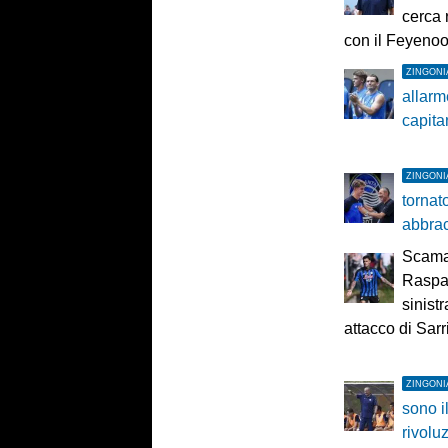
cerca 
con il Feyeno
ZINGONI
allarme
capita
ZINGONI
tornat
abbrac
Scama
Raspad
sinist
attacco di Sarr
ZINGONI
sono i
rivolu