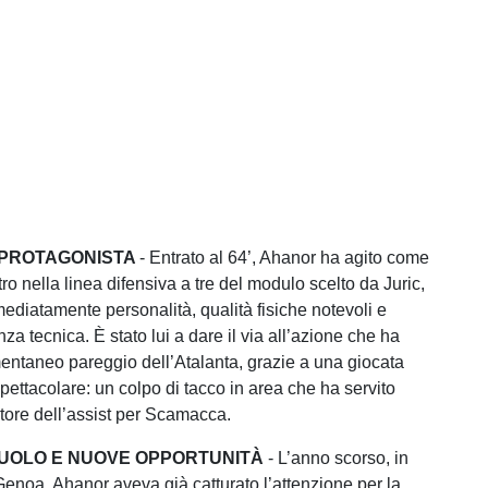
 PROTAGONISTA
- Entrato al 64’, Ahanor ha agito come
tro nella linea difensiva a tre del modulo scelto da Juric,
diatamente personalità, qualità fisiche notevoli e
a tecnica. È stato lui a dare il via all’azione che ha
entaneo pareggio dell’Atalanta, grazie a una giocata
pettacolare: un colpo di tacco in area che ha servito
utore dell’assist per Scamacca.
RUOLO E NUOVE OPPORTUNITÀ
- L’anno scorso, in
 Genoa, Ahanor aveva già catturato l’attenzione per la