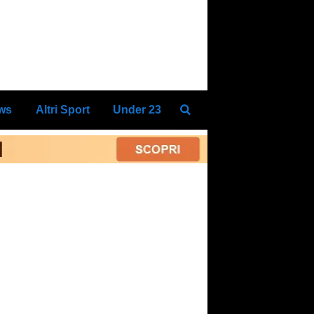
ews
Altri Sport
Under 23