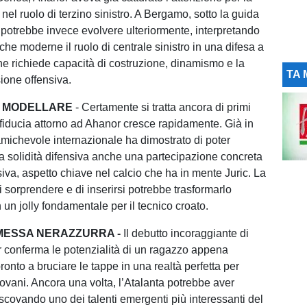
nel ruolo di terzino sinistro. A Bergamo, sotto la guida
c, potrebbe invece evolvere ulteriormente, interpretando
iche moderne il ruolo di centrale sinistro in una difesa a
che richiede capacità di costruzione, dinamismo e la
TA 
ione offensiva.
A MODELLARE
- Certamente si tratta ancora di primi
 fiducia attorno ad Ahanor cresce rapidamente. Già in
michevole internazionale ha dimostrato di poter
a solidità difensiva anche una partecipazione concreta
siva, aspetto chiave nel calcio che ha in mente Juric. La
 sorprendere e di inserirsi potrebbe trasformarlo
un jolly fondamentale per il tecnico croato.
ESSA NERAZZURRA -
Il debutto incoraggiante di
conferma le potenzialità di un ragazzo appena
onto a bruciare le tappe in una realtà perfetta per
iovani. Ancora una volta, l’Atalanta potrebbe aver
i scovando uno dei talenti emergenti più interessanti del