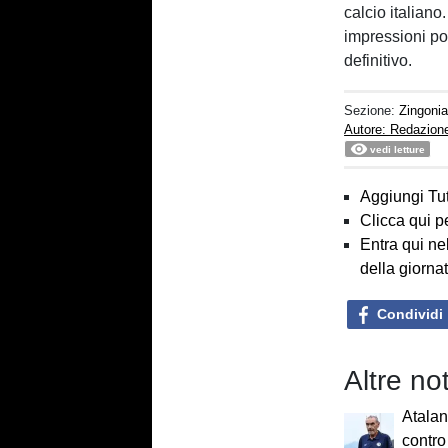
calcio italiano
impressioni po
definitivo.
Sezione:
Zingoni
Autore: Redazion
vedi letture
Aggiungi Tut
Clicca qui p
Entra qui ne
della giorna
Condividi
Altre no
Atalan
contro