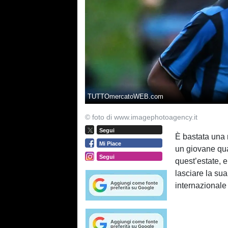
TUTTOmercatoWEB.com
© foto di www.imagephotoagency.it
Segui
È bastata una 
Mi Piace
un giovane qua
Segui
quest’estate, 
lasciare la su
internazionale 