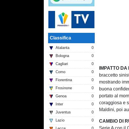
Classifica
Atalanta
0
Bologna
0
Cagliari
0
IMPATTO DA
Como
0
braccetto sinis
Fiorentina
0
mostrando imme
Frosinone
0
buona confidenz
portato al mom
Genoa
0
coraggiosa e s
Inter
0
Maldini, poi a
Juventus
0
Lazio
0
CAMBIO DI 
Serie A con il
Lecce
0