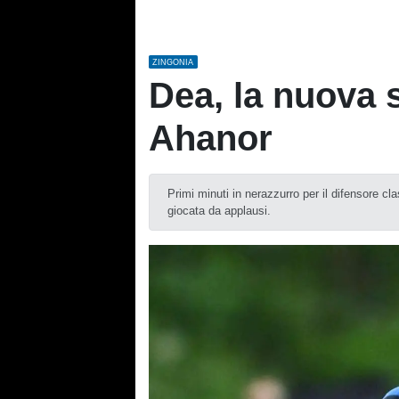
ZINGONIA
Dea, la nuova 
Ahanor
Primi minuti in nerazzurro per il difensore c
giocata da applausi.