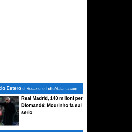
cio Estero
di Redazione TuttoAtalanta.com
Real Madrid, 140 milioni per
Diomandé: Mourinho fa sul
serio
lcio d'inizio ore 17