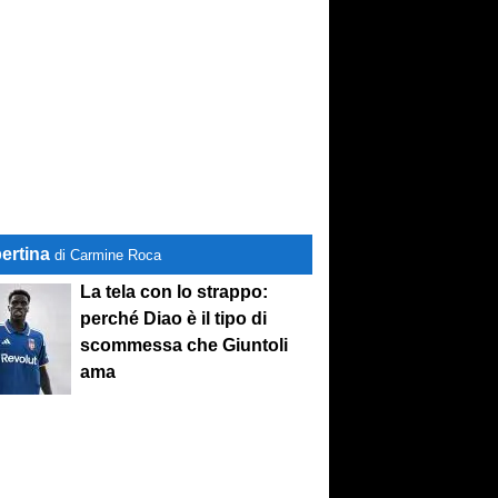
ertina
di Carmine Roca
La tela con lo strappo:
perché Diao è il tipo di
scommessa che Giuntoli
ama