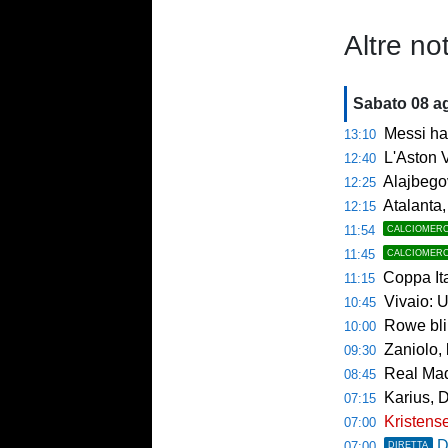
Altre not
Sabato 08 a
Messi ha 
13:10
L'Aston V
12:40
Alajbegov
12:25
Atalanta, tes
12:15
11:54
CALCIOMER
11:45
CALCIOMER
Coppa Italia, si 
11:15
Vivaio: 
10:45
Rowe bli
10:00
Zaniolo, 
09:30
Real Mad
08:45
Karius, 
07:15
Kristense
07:00
D
07:00
DIRETTA