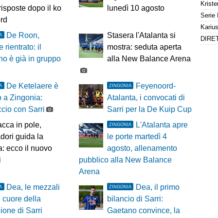
risposte dopo il ko
lunedì 10 agosto
ord
De Roon,
Stasera l'Atalanta si
A
 rientrato: il
mostra: seduta aperta
no è già in gruppo
alla New Balance Arena
De Ketelaere è
Feyenoord-
A
ZINGONIA
o a Zingonia:
Atalanta, i convocati di
cio con Sarri
Sarri per la De Kuip Cup
cca in pole,
L'Atalanta apre
ZINGONIA
ori guida la
le porte martedì 4
ra: ecco il nuovo
agosto, allenamento
i
pubblico alla New Balance
Arena
Dea, le mezzali
Dea, il primo
A
ZINGONIA
l cuore della
bilancio di Sarri:
zione di Sarri
Gaetano convince, la