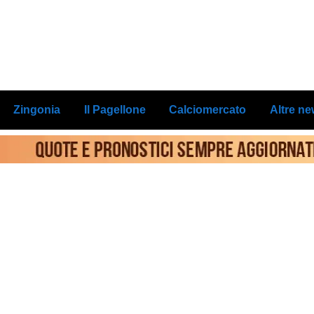
Zingonia
Il Pagellone
Calciomercato
Altre n