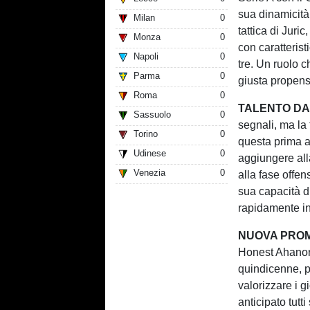
sua dinamicità 
Milan
0
tattica di Juri
Monza
0
con caratterist
Napoli
0
tre. Un ruolo 
Parma
0
giusta propens
Roma
0
TALENTO D
Sassuolo
0
segnali, ma la
Torino
0
questa prima a
Udinese
0
aggiungere all
Venezia
0
alla fase offen
sua capacità di
rapidamente in 
NUOVA PROM
Honest Ahanor 
quindicenne, pr
valorizzare i g
anticipato tutt