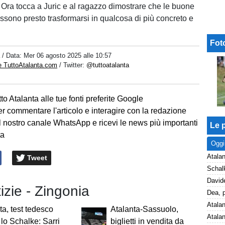
. Ora tocca a Juric e al ragazzo dimostrare che le buone
ssono presto trasformarsi in qualcosa di più concreto e
Fot
a
/ Data:
Mer 06 agosto 2025 alle 10:57
e TuttoAtalanta.com
/ Twitter:
@tuttoatalanta
to Atalanta alle tue fonti preferite Google
er commentare l'articolo e interagire con la redazione
l nostro canale WhatsApp e ricevi le news più importanti
Le p
ta
Oggi
Atalan
Tweet
tizie - Zingonia
ta, test tedesco
Atalanta-Sassuolo,
 lo Schalke: Sarri
biglietti in vendita da