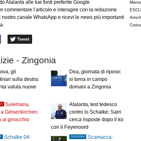
to Atalanta alle tue fonti preferite Google
er commentare l'articolo e interagire con la redazione
l nostro canale WhatsApp e ricevi le news più importanti
Amiche
ta
Tweet
tizie - Zingonia
ova, gli
Dea, giornata di riposo:
inari sulla destra:
si torna in campo
anta valuta nuove
domani a Zingonia
Sulemana,
Atalanta, test tedesco
RA
 a Gelsenkirchen:
contro lo Schalke: Sarri
 al ginocchio
cerca risposte dopo il ko
con il Feyenoord
Schalke 04-
Scamacca-
A
ZINGONIA