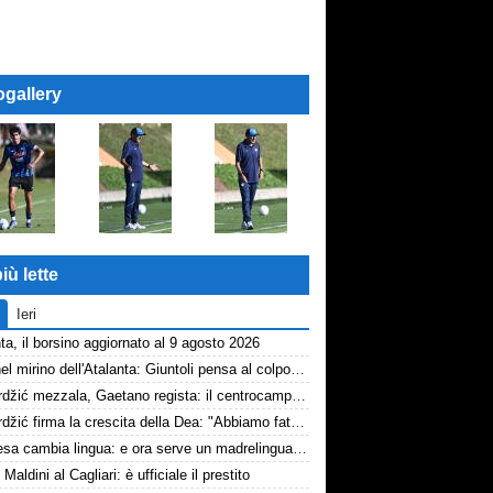
ogallery
iù lette
Ieri
ta, il borsino aggiornato al 9 agosto 2026
Diao nel mirino dell'Atalanta: Giuntoli pensa al colpo dal Como
Samardžić mezzala, Gaetano regista: il centrocampo di Sarri decolla
Samardžić firma la crescita della Dea: "Abbiamo fatto vedere cosa possiamo fare"
La difesa cambia lingua: e ora serve un madrelingua della zona
 Maldini al Cagliari: è ufficiale il prestito