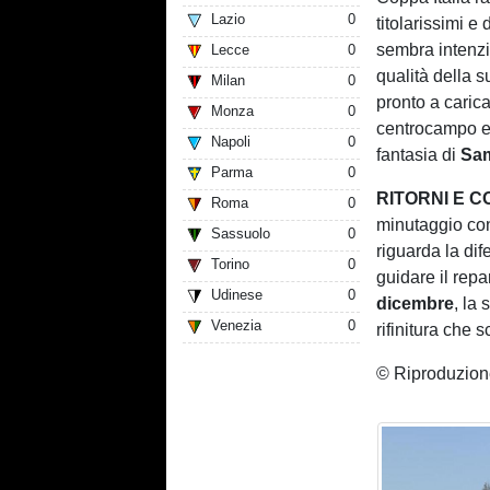
Lazio
0
titolarissimi 
sembra intenzi
Lecce
0
qualità della s
Milan
0
pronto a carica
Monza
0
centrocampo e 
Napoli
0
fantasia di
Sam
Parma
0
RITORNI E C
Roma
0
minutaggio co
Sassuolo
0
riguarda la dif
Torino
0
guidare il repa
Udinese
0
dicembre
, la
Venezia
0
rifinitura che 
© Riproduzione