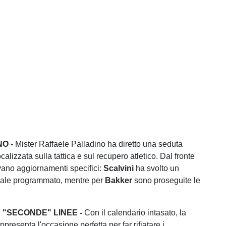
NO -
Mister Raffaele Palladino ha diretto una seduta
alizzata sulla tattica e sul recupero atletico. Dal fronte
ivano aggiornamenti specifici:
Scalvini
ha svolto un
duale programmato, mentre per
Bakker
sono proseguite le
 "SECONDE" LINEE -
Con il calendario intasato, la
ppresenta l'occasione perfetta per far rifiatare i