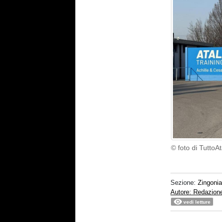
© foto di TuttoA
Sezione:
Zingoni
Autore: Redazion
vedi letture