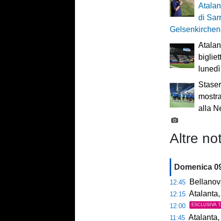
Atalan
di Sarr
Gelsenkirchen
Atalan
bigliet
lunedì
Staser
mostra
alla 
Altre not
Domenica 0
Bellanova,
12:45
Atalanta, 
12:15
12:00
ESCLUSIVA 
Atalanta, c
11:45