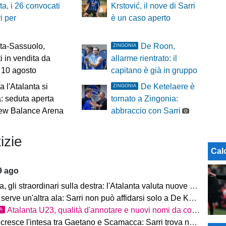
ta, i 26 convocati
Krstović, il nove di Sarri
i per
è un caso aperto
ta-Sassuolo,
De Roon,
ZINGONIA
ti in vendita da
allarme rientrato: il
 10 agosto
capitano è già in gruppo
a l'Atalanta si
De Ketelaere è
ZINGONIA
: seduta aperta
tornato a Zingonia:
New Balance Arena
abbraccio con Sarri
izie
Cal
9 ago
 gli straordinari sulla destra: l'Atalanta valuta nuove soluzioni
serve un'altra ala: Sarri non può affidarsi solo a De Ketelaere
Atalanta U23, qualità d'annotare e nuovi nomi da considerare
TA
resce l'intesa tra Gaetano e Scamacca: Sarri trova nuove certezze