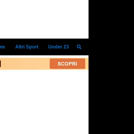
ews
Altri Sport
Under 23