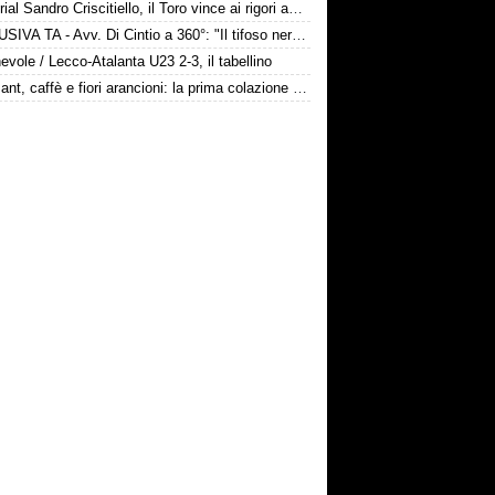
Memorial Sandro Criscitiello, il Toro vince ai rigori ad Avellino
ESCLUSIVA TA - Avv. Di Cintio a 360°: "Il tifoso nerazzurro non può sentirsi trattato come un bancomat! Diamo tempo a Sarri, su Samardžić..."
vole / Lecco-Atalanta U23 2-3, il tabellino
Croissant, caffè e fiori arancioni: la prima colazione bergamasca dei Gaetano