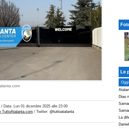
Fot
Le p
Oggi
talanta.com
Atalan
a
/ Data:
Lun 01 dicembre 2025 alle 23:00
e TuttoAtalanta.com
/ Twitter:
@tuttoatalanta
Daniel