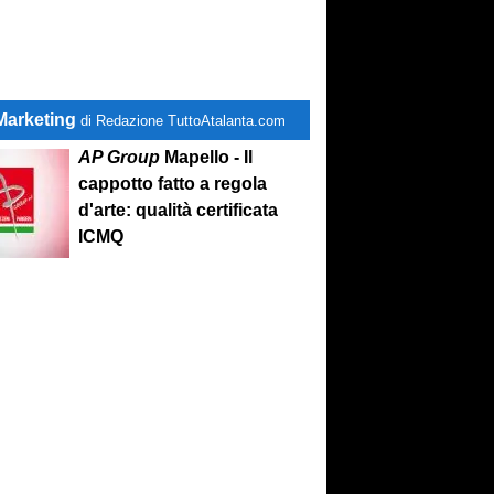
Marketing
di Redazione TuttoAtalanta.com
AP Group
Mapello - Il
cappotto fatto a regola
d'arte: qualità certificata
ICMQ