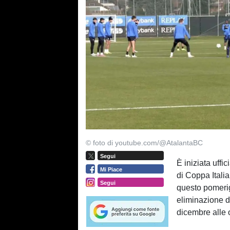
© foto di youtube.com/@AtalantaBC
Segui
È iniziata uffi
Mi Piace
di Coppa Italia
Segui
questo pomerigg
eliminazione di
dicembre alle 