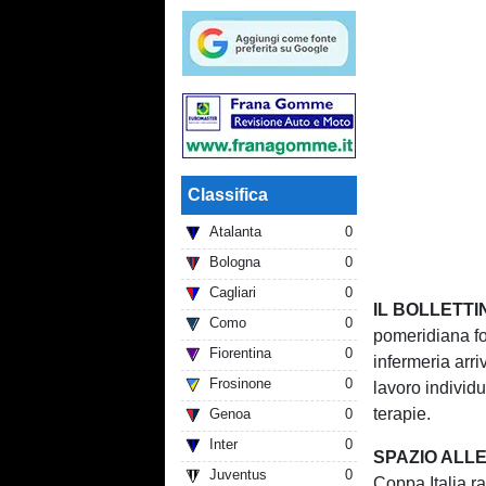
Classifica
Atalanta
0
Bologna
0
Cagliari
0
IL BOLLETTI
Como
0
pomeridiana foc
Fiorentina
0
infermeria arr
Frosinone
0
lavoro indivi
terapie.
Genoa
0
Inter
0
SPAZIO ALLE
Juventus
0
Coppa Italia ra