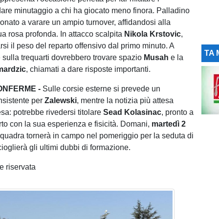
e dare minutaggio a chi ha giocato meno finora. Palladino
onato a varare un ampio turnover, affidandosi alla
ua rosa profonda. In attacco scalpita
Nikola Krstovic
,
rsi il peso del reparto offensivo dal primo minuto. A
TA 
sulla trequarti dovrebbero trovare spazio
Musah
e la
ardzic
, chiamati a dare risposte importanti.
ONFERME -
Sulle corsie esterne si prevede un
nsistente per
Zalewski
, mentre la notizia più attesa
esa: potrebbe rivedersi titolare
Sead Kolasinac
, pronto a
rto con la sua esperienza e fisicità. Domani,
martedì 2
 squadra tornerà in campo nel pomeriggio per la seduta di
scioglierà gli ultimi dubbi di formazione.
 riservata