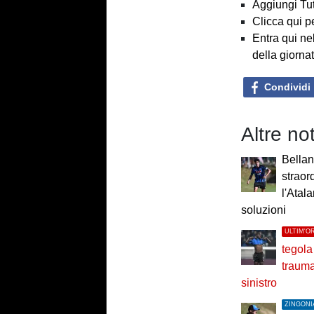
Aggiungi Tut
Clicca qui p
Entra qui ne
della giorna
Condividi
Altre no
Bellan
straord
l'Atal
soluzioni
ULTIM'O
tegola
trauma
sinistro
ZINGONI