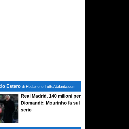
cio Estero
di Redazione TuttoAtalanta.com
Real Madrid, 140 milioni per
Diomandé: Mourinho fa sul
serio