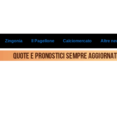
Zingonia
Il Pagellone
Calciomercato
Altre n