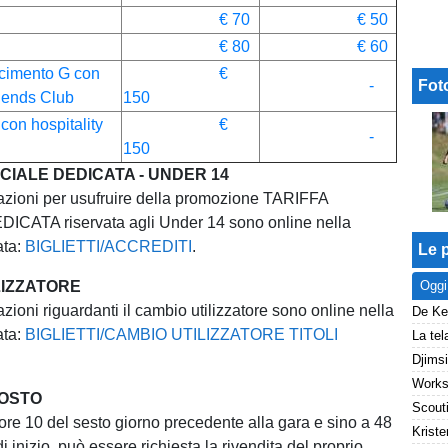
e
€ 70
€ 50
€ 80
€ 60
cimento G con
€
-
Fot
egends Club
150
con hospitality
€
-
b
150
CIALE DEDICATA - UNDER 14
mazioni per usufruire della promozione TARIFFA
CATA riservata agli Under 14 sono online nella
ata:
BIGLIETTI/ACCREDITI
.
Le p
LIZZATORE
Oggi
azioni riguardanti il cambio utilizzatore sono online nella
ata:
BIGLIETTI/CAMBIO UTILIZZATORE TITOLI
POSTO
 ore 10 del sesto giorno precedente alla gara e sino a 48
Kriste
di inizio, può essere richiesta la rivendita del proprio