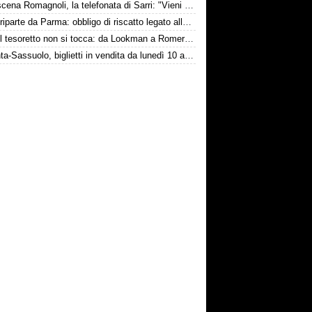
Retroscena Romagnoli, la telefonata di Sarri: "Vieni con me a Bergamo"
Touré riparte da Parma: obbligo di riscatto legato alla salvezza
Inter, il tesoretto non si tocca: da Lookman a Romero, un anno di rinunce
Atalanta-Sassuolo, biglietti in vendita da lunedì 10 agosto