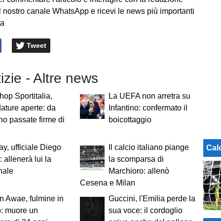
l nostro canale WhatsApp e ricevi le news più importanti
ta
Tweet
tizie - Altre news
op Sportitalia,
La UEFA non arretra su
ature aperte: da
Infantino: confermato il
no passate firme di
boicottaggio
y, ufficiale Diego
Il calcio italiano piange
Cal
 allenerà lui la
la scomparsa di
nale
Marchioro: allenò
Cesena e Milan
 Awae, fulmine in
Guccini, l'Emilia perde la
: muore un
sua voce: il cordoglio