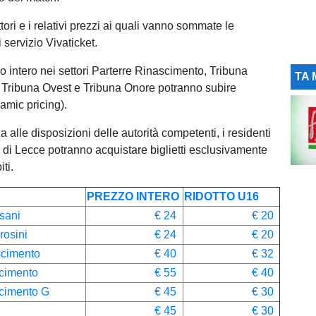
ttori e i relativi prezzi ai quali vanno sommate le
servizio Vivaticket.
zo intero nei settori Parterre Rinascimento, Tribuna
TA 
 Tribuna Ovest e Tribuna Onore potranno subire
amic pricing).
 alle disposizioni delle autorità competenti, i residenti
a di Lecce potranno acquistare biglietti esclusivamente
ti.
PREZZO INTERO
RIDOTTO U16
sani
€ 24
€ 20
osini
€ 24
€ 20
scimento
€ 40
€ 32
cimento
€ 55
€ 40
cimento G
€ 45
€ 30
€ 45
€ 30