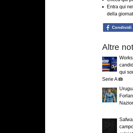
Entra qui ne
della giorna
Condividi
Altre no
Worksh
candid
qui so
Serie A
Urugua
Forlan:
Nazio
Safwan
campo