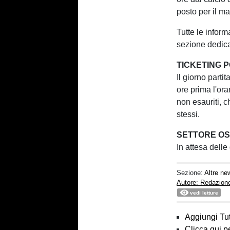
posto per il ma
Tutte le inform
sezione dedic
TICKETING 
Il giorno parti
ore prima l'ora
non esauriti, 
stessi.
SETTORE OS
In attesa delle
Sezione:
Altre ne
Autore: Redazion
vedi letture
Aggiungi Tut
Clicca qui p