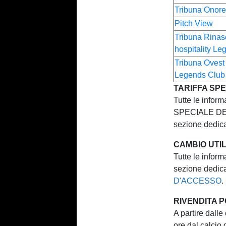
Tribuna Onor
Pitch View
Tribuna Rinas
hospitality L
Tribuna Ovest 
Legends Clu
TARIFFA SPE
Tutte le infor
SPECIALE DEDI
sezione dedic
CAMBIO UTI
Tutte le inform
sezione dedic
D'ACCESSO
.
RIVENDITA 
A partire dalle
ore dal calcio 