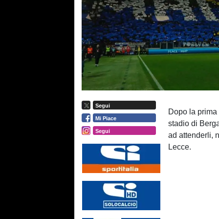
Segui
Dopo la prima 
Mi Piace
stadio di Berg
Segui
ad attenderli, 
Lecce.