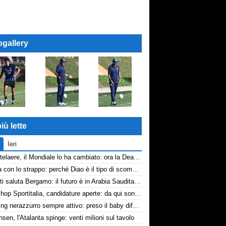
ogallery
iù lette
Ieri
De Ketelaere, il Mondiale lo ha cambiato: ora la Dea riparte da lui
La tela con lo strappo: perché Diao è il tipo di scommessa che Giuntoli ama
Djimsiti saluta Bergamo: il futuro è in Arabia Saudita! Tre milioni e firma biennale
Workshop Sportitalia, candidature aperte: da qui sono passate firme di Serie A
Scouting nerazzurro sempre attivo: preso il baby difensore 2010 Levačić
nsen, l'Atalanta spinge: venti milioni sul tavolo