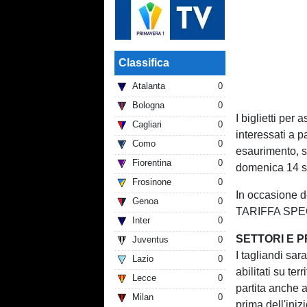
Classifica
Atalanta
0
Bologna
0
I biglietti per
Cagliari
0
interessati a p
Como
0
esaurimento, si
Fiorentina
0
domenica 14 s
Frosinone
0
In occasione de
Genoa
0
TARIFFA SPEC
Inter
0
SETTORI E P
Juventus
0
I tagliandi sar
Lazio
0
abilitati su ter
Lecce
0
partita anche 
Milan
0
prima dell'iniz