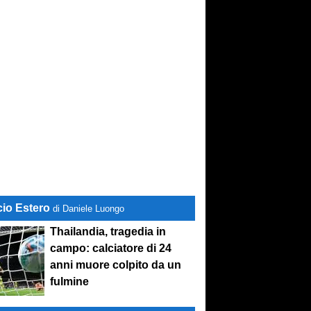
cio Estero
di Daniele Luongo
Thailandia, tragedia in
campo: calciatore di 24
anni muore colpito da un
fulmine