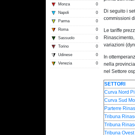
Monza
0
Di seguito i se
Napoli
0
commissioni di 
Parma
0
Roma
0
Le tariffe prez
Rinascimento,
Sassuolo
0
variazioni (dyn
Torino
0
Udinese
0
In ottemperanza
Venezia
0
nella provinci
nel Settore ospi
SETTORI
Curva Nord Pi
Curva Sud Mor
Parterre Rina
Tribuna Rinas
Tribuna Rinas
Tribuna Ovest