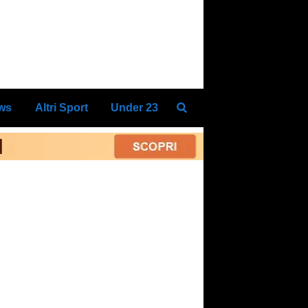
ews
Altri Sport
Under 23