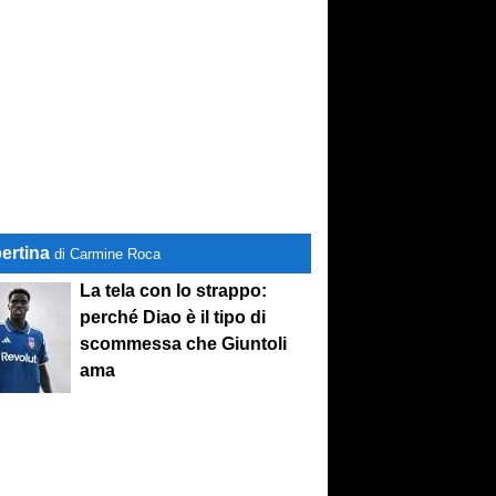
ertina
di Carmine Roca
La tela con lo strappo:
perché Diao è il tipo di
scommessa che Giuntoli
ama