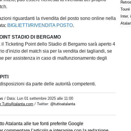
tch.
azioni riguardanti la rivendita del posto sono online nella
ata:
BIGLIETTI/RIVENDITA POSTO
.
POINT STADIO DI BERGAMO
ta il Ticketing Point dello Stadio di Bergamo sarà aperto 4
rio d'inizio del match sia per la vendita dei tagliandi, se
che per assistenza in caso di malfunzionamento degli
PITI
 disposizioni da parte delle autorità competenti.
ws
/ Data:
Lun 01 settembre 2025 alle 11:00
e TuttoAtalanta.com
/ Twitter:
@tuttoatalanta
to Atalanta alle tue fonti preferite Google
er commentare l'articolo e interagire con la redazione