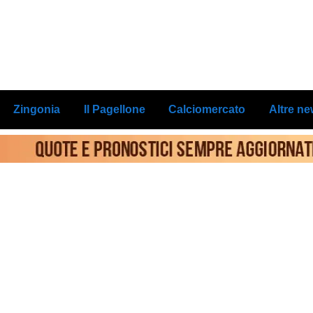
Zingonia
Il Pagellone
Calciomercato
Altre n