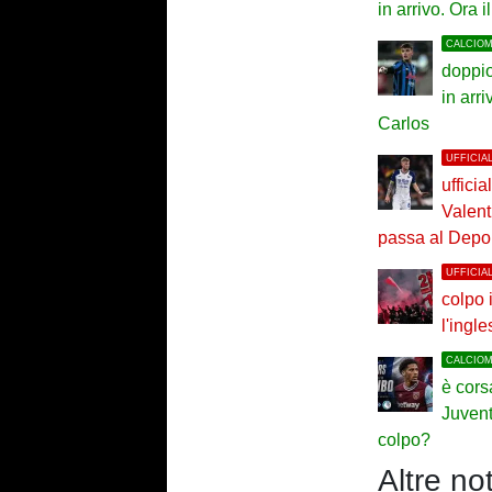
in arrivo. Ora 
CALCIO
doppio
in arr
Carlos
UFFICIA
ufficia
Valenti
passa al Depor
UFFICIA
colpo i
l'ingl
CALCIO
è cors
Juvent
colpo?
Altre not