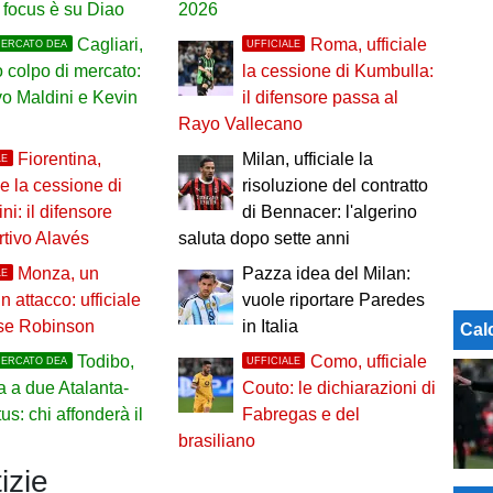
il focus è su Diao
2026
Cagliari,
Roma, ufficiale
MERCATO DEA
UFFICIALE
 colpo di mercato:
la cessione di Kumbulla:
ivo Maldini e Kevin
il difensore passa al
Rayo Vallecano
Fiorentina,
Milan, ufficiale la
LE
le la cessione di
risoluzione del contratto
ni: il difensore
di Bennacer: l'algerino
tivo Alavés
saluta dopo sette anni
Monza, un
Pazza idea del Milan:
LE
n attacco: ufficiale
vuole riportare Paredes
ese Robinson
in Italia
Cal
Todibo,
Como, ufficiale
MERCATO DEA
UFFICIALE
a a due Atalanta-
Couto: le dichiarazioni di
us: chi affonderà il
Fabregas e del
brasiliano
izie