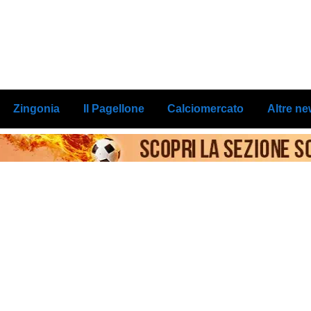
Zingonia
Il Pagellone
Calciomercato
Altre n