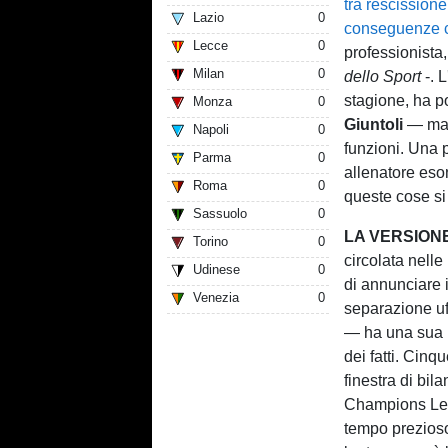
tra rescission
Lazio
0
conseguenze c
Lecce
0
professionista,
Milan
0
dello Sport
-. 
stagione, ha p
Monza
0
Giuntoli
— mant
Napoli
0
funzioni. Una 
Parma
0
allenatore eso
Roma
0
queste cose si
Sassuolo
0
LA VERSION
Torino
0
circolata nell
Udinese
0
di annunciare 
Venezia
0
separazione uf
— ha una sua l
dei fatti. Cinq
finestra di bil
Champions Leag
tempo prezioso