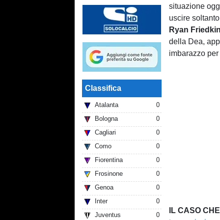
situazione ogg
uscire soltanto
Ryan Friedki
della Dea, app
imbarazzo per t
Classifica
Atalanta
0
Bologna
0
Cagliari
0
Como
0
Fiorentina
0
Frosinone
0
Genoa
0
Inter
0
IL CASO CH
Juventus
0