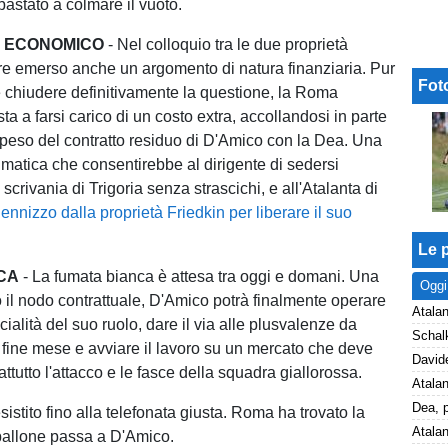
bastato a colmare il vuoto.
O ECONOMICO
- Nel colloquio tra le due proprietà
e emerso anche un argomento di natura finanziaria. Pur
Fot
e chiudere definitivamente la questione, la Roma
a a farsi carico di un costo extra, accollandosi in parte
l peso del contratto residuo di D'Amico con la Dea. Una
matica che consentirebbe al dirigente di sedersi
 scrivania di Trigoria senza strascichi, e all'Atalanta di
ennizzo dalla proprietà Friedkin per liberare il suo
Le p
ICA
- La fumata bianca è attesa tra oggi e domani. Una
Oggi
o il nodo contrattuale, D'Amico potrà finalmente operare
Atalan
icialità del suo ruolo, dare il via alle plusvalenze da
 fine mese e avviare il lavoro su un mercato che deve
attutto l'attacco e le fasce della squadra giallorossa.
stito fino alla telefonata giusta. Roma ha trovato la
 pallone passa a D'Amico.