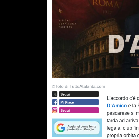
© foto di TuttoAtalanta.com
Segui
L'accordo c'è d
Mi Piace
D'Amico
e la 
Segui
pescarese si m
tarda ad arrivar
lega al club f
propria orbita 