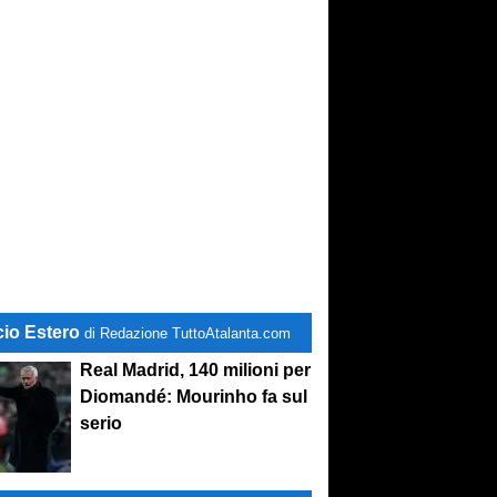
cio Estero
di Redazione TuttoAtalanta.com
Real Madrid, 140 milioni per
Diomandé: Mourinho fa sul
serio