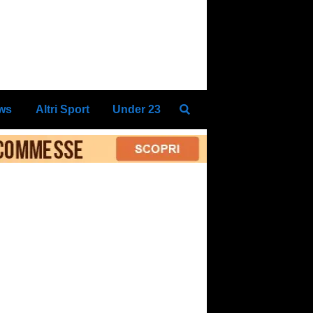
ews
Altri Sport
Under 23