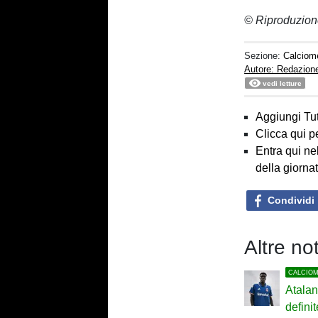
© Riproduzion
Sezione:
Calciom
Autore: Redazion
vedi letture
Aggiungi Tut
Clicca qui p
Entra qui ne
della giorna
Condividi
Altre no
CALCIO
Atalan
definit