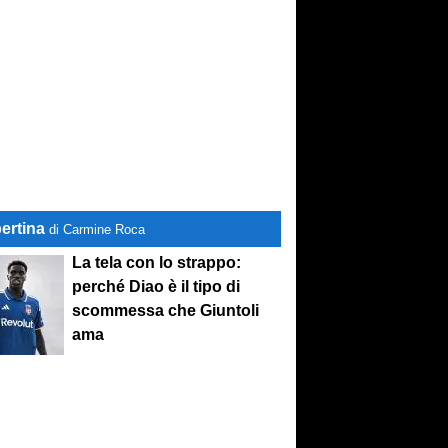
ertina
di Carmine Roca
La tela con lo strappo:
perché Diao è il tipo di
scommessa che Giuntoli
ama