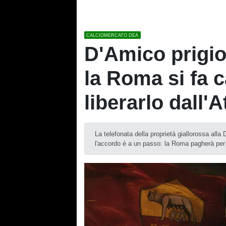
CALCIOMERCATO DEA
D'Amico prigio
la Roma si fa c
liberarlo dall'A
La telefonata della proprietà giallorossa alla
l'accordo è a un passo: la Roma pagherà per 