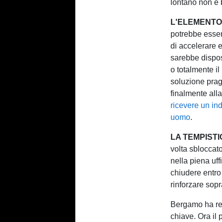
lontano non è 
L'ELEMENT
potrebbe esser
di accelerare 
sarebbe dispost
o totalmente i
soluzione prag
finalmente alla
ricevere un ind
uomo
.
LA TEMPIST
volta sbloccat
nella piena uff
chiudere entro
rinforzare sopr
Bergamo ha resi
chiave. Ora il