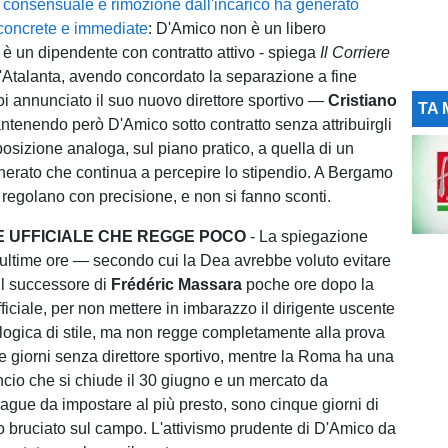
e consensuale e rimozione dall'incarico ha generato
oncrete e immediate
: D'Amico non è un libero
 è un dipendente con contratto attivo - spiega
Il Corriere
L'Atalanta, avendo concordato la separazione a fine
oi annunciato il suo nuovo direttore sportivo —
Cristiano
TA 
enendo però D'Amico sotto contratto senza attribuirgli
posizione analoga, sul piano pratico, a quella di un
nerato che continua a percepire lo stipendio. A Bergamo
 regolano con precisione, e non si fanno sconti.
E UFFICIALE CHE REGGE POCO
- La spiegazione
e ultime ore — secondo cui la Dea avrebbe voluto evitare
il successore di
Frédéric Massara
poche ore dopo la
ficiale, per non mettere in imbarazzo il dirigente uscente
ogica di stile, ma non regge completamente alla prova
ue giorni senza direttore sportivo, mentre la Roma ha una
ancio che si chiude il 30 giugno e un mercato da
ue da impostare al più presto, sono cinque giorni di
 bruciato sul campo. L'attivismo prudente di D'Amico da