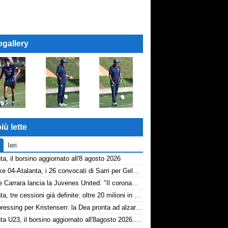
ogallery
iù lette
Ieri
ta, il borsino aggiornato all'8 agosto 2026
Schalke 04-Atalanta, i 26 convocati di Sarri per Gelsenkirchen
Davide Carrara lancia la Juvenes United: "Il coronamento di un progetto, nove ragazzi del 2007 in prima squadra"
Atalanta, tre cessioni già definite: oltre 20 milioni in arrivo. Ora il focus è su Diao
Dea, pressing per Kristensen: la Dea pronta ad alzare l'offerta all'Udinese
Atalanta U23, il borsino aggiornato all'8agosto 2026. Cantiere aperto per Beati