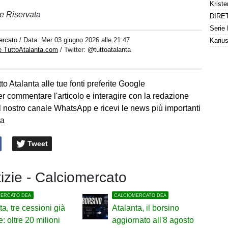
e Riservata
ercato
/ Data:
Mer 03 giugno 2026 alle 21:47
e TuttoAtalanta.com
/ Twitter:
@tuttoatalanta
to Atalanta alle tue fonti preferite Google
er commentare l'articolo e interagire con la redazione
l nostro canale WhatsApp e ricevi le news più importanti
ta
Tweet
tizie - Calciomercato
MERCATO DEA
CALCIOMERCATO DEA
ta, tre cessioni già
Atalanta, il borsino
e: oltre 20 milioni
aggiornato all'8 agosto