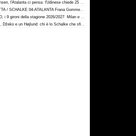
Kristensen, l'Atalanta ci pensa: l'Udinese chiede 25 milioni
DIRETTA / SCHALKE 04-ATALANTA Frana Gomme Madone, calcio d'inizio ore 17
Serie D, i 9 gironi della stagione 2026/2027: Milan e Chievo nel B, le bergamasche...
Karius, Džeko e un Højlund: chi è lo Schalke che sfida la Dea