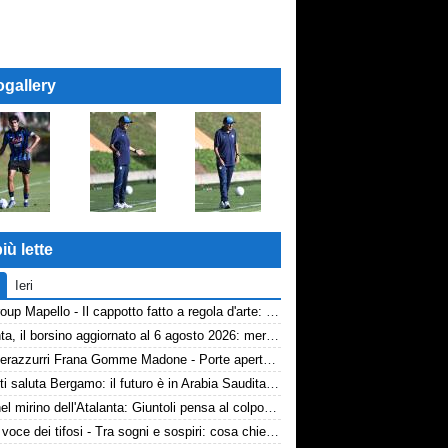
ogallery
iù lette
Ieri
AP Group Mapello - Il cappotto fatto a regola d'arte: qualità certificata ICMQ
Atalanta, il borsino aggiornato al 6 agosto 2026: mercato in entrata ancora in stand-by. Si lavora sulle cessioni
Volti nerazzurri Frana Gomme Madone - Porte aperte alla New Balance Arena: i volti dei tifosi della Dea
Djimsiti saluta Bergamo: il futuro è in Arabia Saudita! Tre milioni e firma biennale
Diao nel mirino dell'Atalanta: Giuntoli pensa al colpo dal Como
TA, la voce dei tifosi - Tra sogni e sospiri: cosa chiedono davvero i tifosi dell'Atalanta