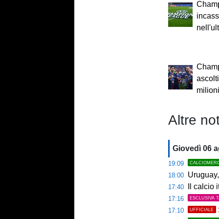
Champ
incass
nell'u
Champ
ascolt
milioni
Altre not
Giovedì 06 
19:09
CALCIOMER
Uruguay, 
18:00
Il calcio 
17:40
17:16
ESCLUSIVA 
17:10
UFFICIALE