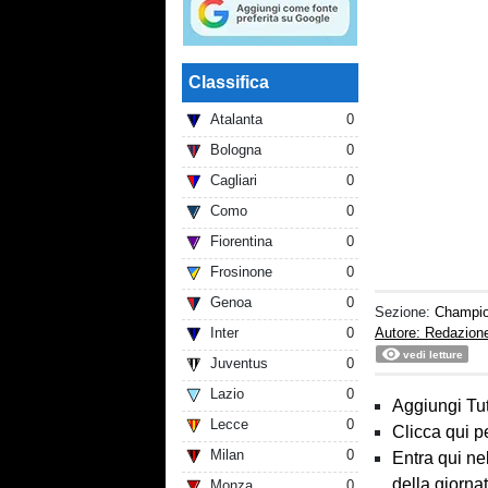
Classifica
Atalanta
0
Bologna
0
Cagliari
0
Como
0
Fiorentina
0
Frosinone
0
Genoa
0
Sezione:
Champi
Inter
0
Autore: Redazion
vedi letture
Juventus
0
Lazio
0
Aggiungi Tut
Lecce
0
Clicca qui p
Milan
0
Entra qui ne
della giorna
Monza
0