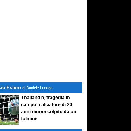
cio Estero
di Daniele Luongo
Thailandia, tragedia in
campo: calciatore di 24
stand-by
. Si lavora sulle cessioni
anni muore colpito da un
fulmine