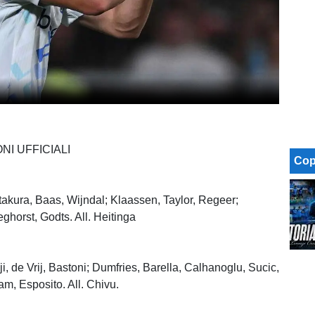
NI UFFICIALI
Cop
Itakura, Baas, Wijndal; Klaassen, Taylor, Regeer;
horst, Godts. All. Heitinga
, de Vrij, Bastoni; Dumfries, Barella, Calhanoglu, Sucic,
m, Esposito. All. Chivu.