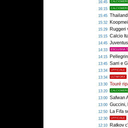
16:45
CALCIOMER
16:15
CALCIOMER
Thailandia,
15:45
Koopmeine
15:32
Ruggeri ver
15:29
Calcio Italian
15:15
Juventus, 
14:45
14:33
ESCLUSIVA 
Pellegrin
14:15
Sarri e G
13:45
13:34
UFFICIALE
13:34
ULTIM'ORA
Touré rip
13:30
13:20
CALCIOMER
Safwan A
13:00
Guccini, l
13:00
La Fifa s
12:50
12:30
UFFICIALE
Ratkov c'
12:10