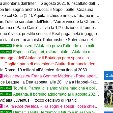
allontana dall'Inter, il 6 agosto 2021 fu riscattato dalla Dea
on fire, segna anche Lucca: il Napoli batte l'Osasuna
 col Celta (1-4), Aquilani chiede rinforzi: "Siamo in difficoltà"
, l'ultimo senatore dell'Inter: "Vorrei vincere la Champions"
ma e Papà Cairo", al via la 12ª edizione: il Torino sogna il poker
ono è viola: prestito secco, il Real paga metà ingaggio
accia al centrocampista: Folorunsho e Sulemana nel mirino
Kristensen, l'Atalanta prova l'affondo: otto milioni di distanza
CATO DEA
Esposito-Cagliari, rottura totale: l'Atalanta resta alla finestra
CATO DEA
ondaggio dell'Atalanta: il Botafogo però spara alto
il Cagliari parla di estorsione: Giuffredi annuncia denuncia
la Roma: 19 milioni all'Atletico, firma fino al 2030
Cal
Volti nerazzurri
Frana Gomme Madone - Porte aperte alla New Balance Arena: i volti dei tifosi della Dea
TA
e League, la Dea aspetta: alle 20 il via a Hapoel-Katowice
Touré al Parma, ci siamo: visite mediche e poi la firma
CATO DEA
Atalanta, il borsino aggiornato al 6 agosto 2026: mercato in entrata ancora in
CATO DEA
ić alla Juventus, il tocco decisivo di Pjanić
TA,
la voce dei tifosi
- Tra sogni e sospiri: cosa chiedono davvero i tifosi dell'Atalanta
TA
Djimsiti saluta Bergamo: il futuro è in Arabia Saudita! Tre milioni e firma biennale
CATO DEA