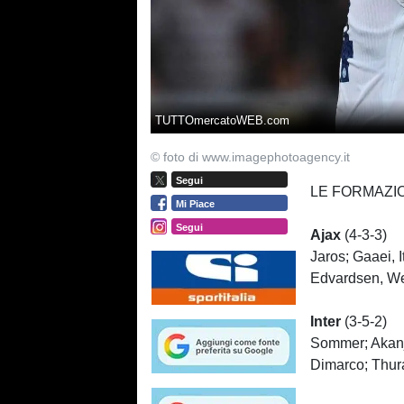
TUTTOmercatoWEB.com
© foto di www.imagephotoagency.it
Segui
LE FORMAZIO
Mi Piace
Segui
Ajax
(4-3-3)
Jaros; Gaaei, 
Edvardsen, Weg
Inter
(3-5-2)
Sommer; Akanji
Dimarco; Thura