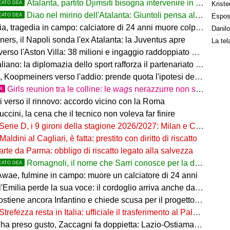
Atalanta, partito Djimsiti bisogna intervenire in difesa: tutti i nomi
CATO DEA
Kriste
Diao nel mirino dell'Atalanta: Giuntoli pensa al colpo dal Como
CATO DEA
 tragedia in campo: calciatore di 24 anni muore colpito da un fulmine
rs, il Napoli sonda l'ex Atalanta: la Juventus apre
so l'Aston Villa: 38 milioni e ingaggio raddoppiato a 5 Mln a stagione
o: la diplomazia dello sport rafforza il partenariato tra Italia e Western Australia
Koopmeiners verso l'addio: prende quota l'ipotesi del prestito
Girls reunion tra le colline: le
wags
nerazzurre non si perdono di vista
TA
i verso il rinnovo: accordo vicino con la Roma
uccini, la cena che il tecnico non voleva far finire
Serie D, i 9 gironi della stagione 2026/2027: Milan e Chievo nel B, le bergamasche...
Maldini al Cagliari, è fatta: prestito con diritto di riscatto
arte da Parma: obbligo di riscatto legato alla salvezza
Romagnoli, il nome che Sarri conosce per la difesa nerazzurra
CATO DEA
wae, fulmine in campo: muore un calciatore di 24 anni
'Emilia perde la sua voce: il cordoglio arriva anche dal pallone
ostiene ancora Infantino e chiede scusa per il progetto FFE
Strefezza resta in Italia: ufficiale il trasferimento al Palermo
ha preso gusto, Zaccagni fa doppietta: Lazio-Ostiamare 4-0