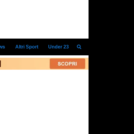
ews
Altri Sport
Under 23