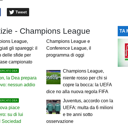
Tweet
otizie - Champions League
TA 
ions League,
Champions League e
iati gli spareggi: il
Conference League, il
 delle sfide per
programma di oggi
 fase campionato
Champions League,
MERCATO DEA
n, la Dea prepara
niente rosso per chi si
novo: nessun addio
copre la bocca: la UEFA
dice no alla nuova regola FIFA
Juventus, accordo con la
MERCATO DEA
nova piace
UEFA: multa da 6 milioni
ero: su di lui
e tre anni sotto
l Sociedad
osservazione