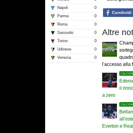
Napoli
0
Condividi
Parma
0
Roma
0
Altre n
Sassuolo
0
Torino
0
Champ
Udinese
0
sortegg
quadro
Venezia
0
l'accesso alla
CALCIO
Ederso
il rin
a zero
CALCIO
Bella
all'est
Everton e Rea