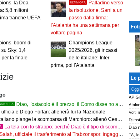
ions, la Dea
Palladino verso
ULTIM'ORA
a: 5,8 milioni
la risoluzione, Sarri a un
ltima tranche UEFA
passo dalla firma:
l'Atalanta ha una settimana per
Fot
voltare pagina
ions, boom di
Champions League
i su Sky: 1,4
2025/2026, gli incassi
 per la finale
delle italiane: Inter
prima, poi l'Atalanta
izie
Le p
Oggi
ago
Diao, l'ostacolo è il prezzo: il Como disse no a 60 milioni
CATO DEA
ufficiale Diego Forlan: allenerà lui la Nazionale
italiano piange la scomparsa di Marchioro: allenò Cesena e Milan
La tela con lo strappo: perché Diao è il tipo di scommessa che Giuntoli ama
TA
Salah, ufficiale il trasferimento al Trabzonspor: ingaggio mostruoso