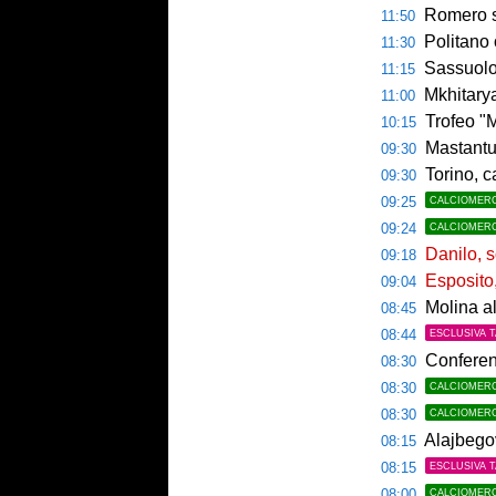
Romero si 
11:50
Politano 
11:30
Sassuolo ko
11:15
Mkhitaryan
11:00
Trofeo "Mam
10:15
Mastantu
09:30
Torino, c
09:30
09:25
CALCIOMER
09:24
CALCIOMER
Danilo, s
09:18
Esposito, 
09:04
Molina al
08:45
08:44
ESCLUSIVA 
Conferenc
08:30
08:30
CALCIOMER
08:30
CALCIOMER
Alajbegov
08:15
08:15
ESCLUSIVA 
08:00
CALCIOMER