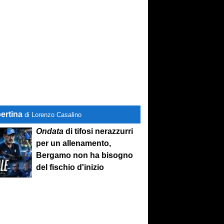
ertina
di Lorenzo Casalino
Ondata
di tifosi nerazzurri
per un allenamento,
Bergamo non ha bisogno
del fischio d'inizio