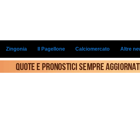
Zingonia
Il Pagellone
Calciomercato
Altre n