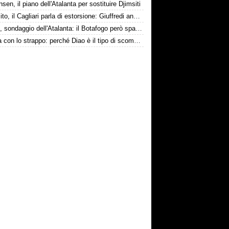
nsen, il piano dell'Atalanta per sostituire Djimsiti
Esposito, il Cagliari parla di estorsione: Giuffredi annuncia denuncia
Danilo, sondaggio dell'Atalanta: il Botafogo però spara alto
La tela con lo strappo: perché Diao è il tipo di scommessa che Giuntoli ama