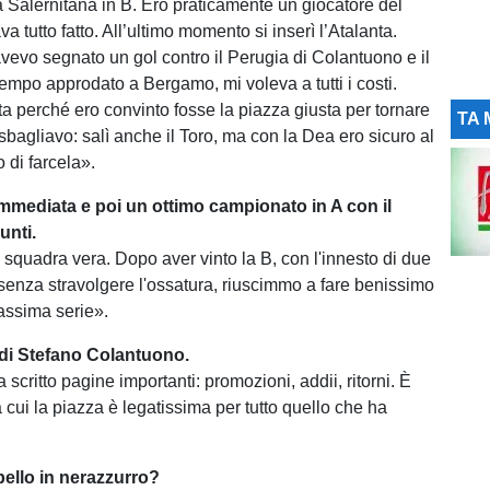
 Salernitana in B. Ero praticamente un giocatore del
a tutto fatto. All’ultimo momento si inserì l’Atalanta.
vevo segnato un gol contro il Perugia di Colantuono e il
ttempo approdato a Bergamo, mi voleva a tutti i costi.
ta perché ero convinto fosse la piazza giusta per tornare
TA 
sbagliavo: salì anche il Toro, ma con la Dea ero sicuro al
 di farcela».
mediata e poi un ottimo campionato in A con il
unti.
quadra vera. Dopo aver vinto la B, con l'innesto di due
 senza stravolgere l'ossatura, riuscimmo a fare benissimo
assima serie».
di Stefano Colantuono.
critto pagine importanti: promozioni, addii, ritorni. È
 cui la piazza è legatissima per tutto quello che ha
 bello in nerazzurro?