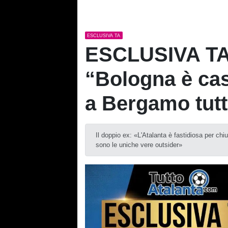
ESCLUSIVA TA
ESCLUSIVA TA 
“Bologna è cas
a Bergamo tutta
Il doppio ex: «L'Atalanta è fastidiosa per ch
sono le uniche vere outsider»