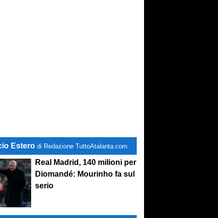
cio Estero
di Redazione TuttoAtalanta.com
Real Madrid, 140 milioni per
Diomandé: Mourinho fa sul
serio