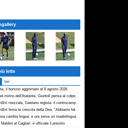
ogallery
iù lette
Ieri
ta, il borsino aggiornato al 9 agosto 2026
Diao nel mirino dell'Atalanta: Giuntoli pensa al colpo dal Como
Samardžić mezzala, Gaetano regista: il centrocampo di Sarri decolla
Samardžić firma la crescita della Dea: "Abbiamo fatto vedere cosa possiamo fare"
La difesa cambia lingua: e ora serve un madrelingua della zona
 Maldini al Cagliari: è ufficiale il prestito