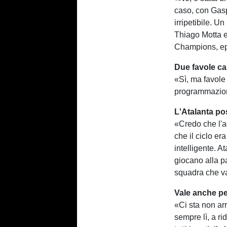
caso, con Gaspe
irripetibile. 
Thiago Motta 
Champions, ep
Due favole ca
«Sì, ma favole 
programmazione
L'Atalanta pos
«Credo che l'a
che il ciclo er
intelligente. 
giocano alla pa
squadra che va 
Vale anche pe
«Ci sta non arr
sempre lì, a r