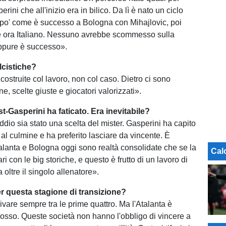
rini che all'inizio era in bilico. Da lì è nato un ciclo
Un po' come è successo a Bologna con Mihajlovic, poi
e ora Italiano. Nessuno avrebbe scommesso sulla
pure è successo».
lcistiche?
costruite col lavoro, non col caso. Dietro ci sono
, scelte giuste e giocatori valorizzati».
t-Gasperini ha faticato. Era inevitabile?
ddio sia stato una scelta del mister. Gasperini ha capito
a al culmine e ha preferito lasciare da vincente. È
Atalanta e Bologna oggi sono realtà consolidate che se la
Cal
ri con le big storiche, e questo è frutto di un lavoro di
oltre il singolo allenatore».
r questa stagione di transizione?
ivare sempre tra le prime quattro. Ma l'Atalanta è
idosso. Queste società non hanno l'obbligo di vincere a