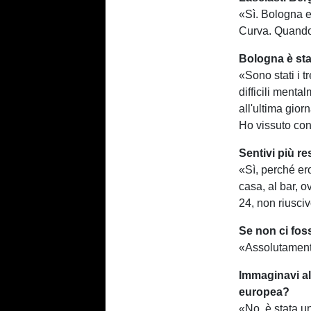
«Sì. Bologna e
Curva. Quando 
Bologna è sta
«Sono stati i t
difficili ment
all'ultima gior
Ho vissuto con
Sentivi più re
«Sì, perché ero
casa, al bar, 
24, non riusciv
Se non ci foss
«Assolutamente
Immaginavi al
europea?
«No, è stata u