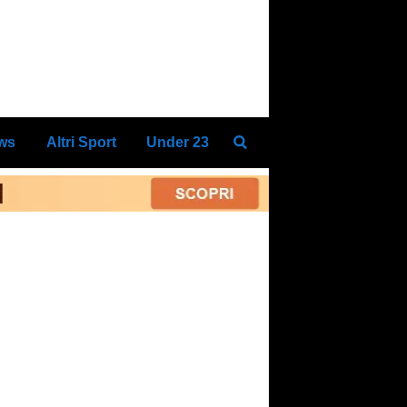
ews
Altri Sport
Under 23