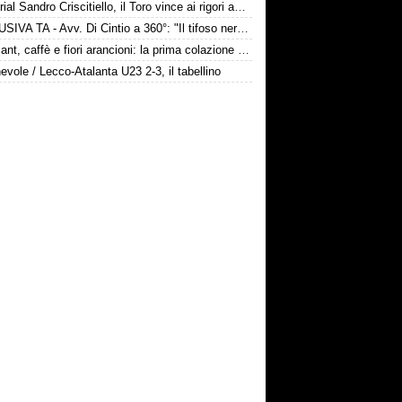
Memorial Sandro Criscitiello, il Toro vince ai rigori ad Avellino
ESCLUSIVA TA - Avv. Di Cintio a 360°: "Il tifoso nerazzurro non può sentirsi trattato come un bancomat! Diamo tempo a Sarri, su Samardžić..."
Croissant, caffè e fiori arancioni: la prima colazione bergamasca dei Gaetano
vole / Lecco-Atalanta U23 2-3, il tabellino