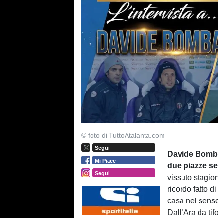
© foto di TuttoAtalanta.com
Segui
Davide Bombar
Mi Piace
due piazze se
Segui
vissuto stagio
ricordo fatto di
casa nel senso
Dall’Ara da ti