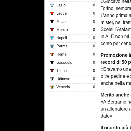
«Giocavo nella
Lazio
0
Torino, sembrav
Lecce
0
L’anno prima a
Milan
0
mister, nel fra
Scelsi l’Atalan
Monza
0
in A. E non mi 
Napoli
0
cento per cento
Parma
0
Roma
0
Promozione im
record di 50 p
Sassuolo
0
«Eravamo una s
Torino
0
o tre pedine e
Udinese
0
anche nella m
Venezia
0
Merito anche 
«A Bergamo ha s
un allenatore a
dato».
Il ricordo più