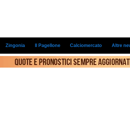
Zingonia
Il Pagellone
Calciomercato
Altre n