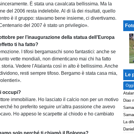
, sinceramente. È stata una cavalcata bellissima. Ma la
e del 2006 resta indelebile. Al di là dei risultati, quello
entro è il gruppo: stavamo bene insieme, ci divertivamo.
 Centenario del 2007 è stato un privilegio».
Fot
ottobre per l’inaugurazione della statua dell’Europa
fetto ti ha fatto?
ozione. I tifosi bergamaschi sono fantastici: anche se
iunto vette mondiali, non dimenticano mai chi ha fatto
 storia. Vedere l'Atalanta così in alto è bellissimo. Anche
 dividono, resti sempre tifoso. Bergamo è stata casa mia,
Le p
olentieri».
Oggi
ti occupi?
Atalan
ttore immobiliare. Ho lasciato il calcio non per un motivo
perché ho preferito seguire un'altra passione che avevo
cavo. Ho appeso le scarpette al chiodo e ho cambiato
Daniel
gamo solo perché ti chiamò il Bologna?