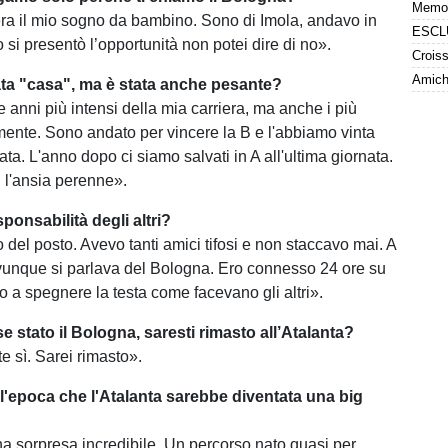
ra il mio sogno da bambino. Sono di Imola, andavo in
si presentò l’opportunità non potei dire di no».
Amiche
ta "casa", ma è stata anche pesante?
re anni più intensi della mia carriera, ma anche i più
almente. Sono andato per vincere la B e l'abbiamo vinta
nata. L'anno dopo ci siamo salvati in A all'ultima giornata.
 l'ansia perenne».
sponsabilità degli altri?
 del posto. Avevo tanti amici tifosi e non staccavo mai. A
ovunque si parlava del Bologna. Ero connesso 24 ore su
o a spegnere la testa come facevano gli altri».
e stato il Bologna, saresti rimasto all’Atalanta?
 sì. Sarei rimasto».
l'epoca che l'Atalanta sarebbe diventata una big
na sorpresa incredibile. Un percorso nato quasi per