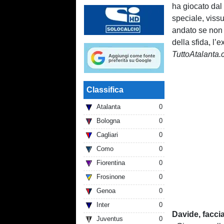
ha giocato dal
speciale, viss
andato se non f
della sfida, l’
TuttoAtalanta
Classifica
Atalanta
0
Bologna
0
Cagliari
0
Como
0
Fiorentina
0
Frosinone
0
Genoa
0
Inter
0
Davide, facci
Juventus
0