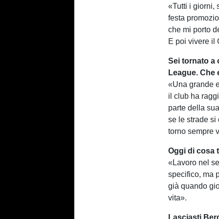
«Tutti i giorni
festa promozion
che mi porto d
E poi vivere il
Sei tornato a 
League. Che ef
«Una grande em
il club ha ragg
parte della sua
se le strade si
torno sempre v
Oggi di cosa 
«Lavoro nel se
specifico, ma 
già quando gio
vita».
Lasciasti Ber