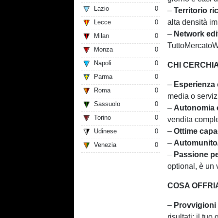
Lazio
0
–
Territorio r
alta densità im
Lecce
0
–
Network edi
Milan
0
TuttoMercatoWe
Monza
0
Napoli
0
CHI CERCHI
Parma
0
–
Esperienza 
Roma
0
media o serviz
Sassuolo
0
–
Autonomia 
Torino
0
vendita compl
–
Ottime capac
Udinese
0
–
Automunito
Venezia
0
–
Passione per
optional, è un
COSA OFFRI
–
Provvigioni 
risultati: il t