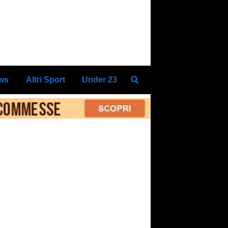
ews
Altri Sport
Under 23