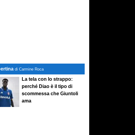
ertina
di Carmine Roca
La tela con lo strappo:
perché Diao è il tipo di
scommessa che Giuntoli
ama