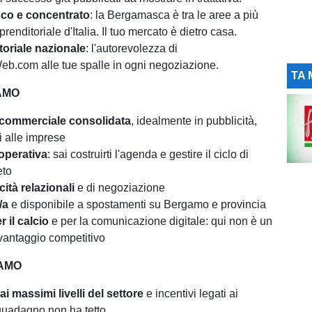
icco e concentrato
: la Bergamasca è tra le aree a più
prenditoriale d'Italia. Il tuo mercato è dietro casa.
toriale nazionale
: l'autorevolezza di
b.com alle tue spalle in ogni negoziazione.
TA 
AMO
commerciale consolidata
, idealmente in pubblicità,
i alle imprese
operativa
: sai costruirti l'agenda e gestire il ciclo di
eto
ità relazionali
e di negoziazione
/a
e disponibile a spostamenti su Bergamo e provincia
 il calcio
e per la comunicazione digitale: qui non è un
 vantaggio competitivo
AMO
ai massimi livelli del settore
e incentivi legati ai
uo guadagno non ha tetto