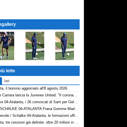
ogallery
iù lette
Ieri
ta, il borsino aggiornato all'8 agosto 2026
Davide Carrara lancia la Juvenes United: "Il coronamento di un progetto, nove ragazzi del 2007 in prima squadra"
Schalke 04-Atalanta, i 26 convocati di Sarri per Gelsenkirchen
Rivivi SCHALKE 04-ATALANTA Frana Gomme Madone, 0-3
Amichevole / Schalke 04-Atalanta, le formazioni ufficiali
Atalanta, tre cessioni già definite: oltre 20 milioni in arrivo. Ora il focus è su Diao