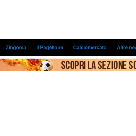
Zingonia
Il Pagellone
Calciomercato
Altre n