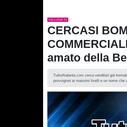
ESCLUSIVA TA
CERCASI BO
COMMERCIALE: 
amato della B
TuttoAtalanta.com cerca venditori già formati e
provvigioni ai massimi livelli e un nome che 