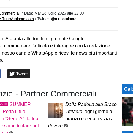
 Commerciali
/ Data:
Mar 28 luglio 2026 alle 22:00
e TuttoAtalanta.com
/ Twitter:
@tuttoatalanta
to Atalanta alle tue fonti preferite Google
er commentare l'articolo e interagire con la redazione
l nostro canale WhatsApp e ricevi le news più importanti
ta
Tweet
Cal
tizie - Partner Commerciali
SUMMER
Dalla Padella alla Brace
VA TA
 Porta il tuo
Treviolo
, ogni giorno a
in "Serie A", la tua
pranzo e cena ti vizia
a
ssione titolare nel
dovere
lanta