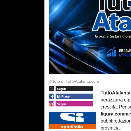
© foto di TuttoAtalanta.com
Segui
TuttoAtalant
Mi Piace
nerazzurra e p
Segui
crescita. Per 
figura commer
pubbliredazion
provincia.