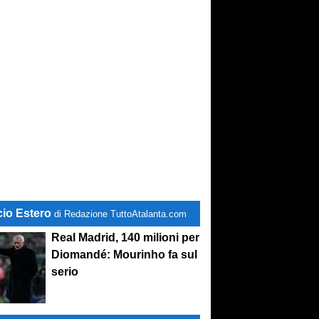
cio Estero
di Redazione TuttoAtalanta.com
Real Madrid, 140 milioni per
Diomandé: Mourinho fa sul
serio