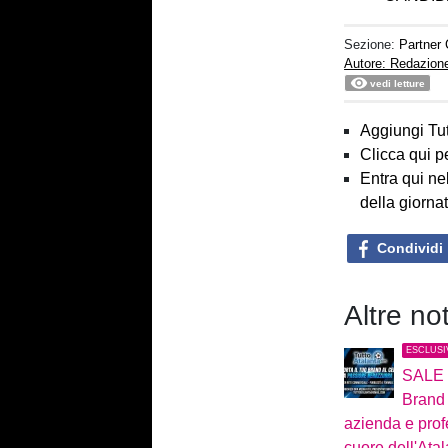
Sezione:
Partner
Autore: Redazion
vedi letture
Aggiungi Tut
Clicca qui p
Entra qui ne
della giorna
Condividi
Altre no
ESCLUSI
SALE -
Brand 
azienda e profe
cuore dell'Ata