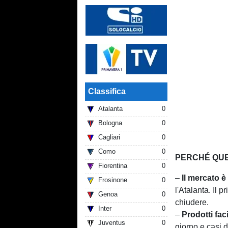
Classifica
Atalanta
0
Bologna
0
Cagliari
0
Como
0
PERCHÉ QUE
Fiorentina
0
–
Il mercato è
Frosinone
0
l'Atalanta. Il 
Genoa
0
chiudere.
Inter
0
–
Prodotti fac
Juventus
0
giorno e casi d