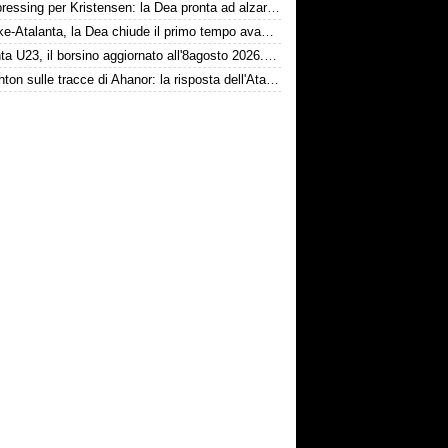
Dea, pressing per Kristensen: la Dea pronta ad alzare l'offerta all'Udinese
Schalke-Atalanta, la Dea chiude il primo tempo avanti 2-0
Atalanta U23, il borsino aggiornato all'8agosto 2026. Cantiere aperto per Beati
Il Brighton sulle tracce di Ahanor: la risposta dell'Atalanta