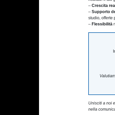
–
Crescita rea
–
Supporto de
studio, offerte
–
Flessibilità
n
I
Valutiamo
Unisciti a noi 
nella comunica