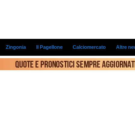
Zingonia
Il Pagellone
Calciomercato
Altre n