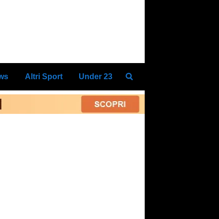
ews
Altri Sport
Under 23