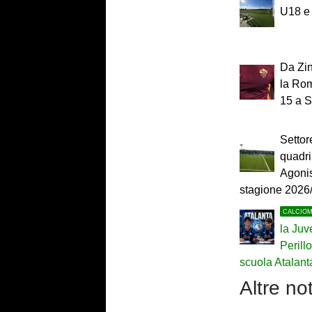
U18 e
Da Zin
la Rom
15 a S
Settor
quadri 
Agonis
stagione 2026
CALCIO
la Juv
Perill
scuola Atalant
Altre not