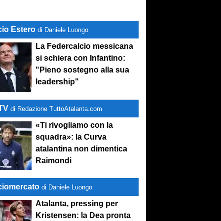
cio Estero
di Daniele Luongo
La Federcalcio messicana
si schiera con Infantino:
"Pieno sostegno alla sua
leadership"
-TV
di Redazione TuttoAtalanta.com
«Ti rivogliamo con la
squadra»: la Curva
atalantina non dimentica
Raimondi
ciomercato
di Daniele Luongo
Atalanta, pressing per
Kristensen: la Dea pronta