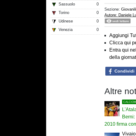
Sassuolo
0
Sezione:
Giovanil
Torino
0
Autore: Daniele 
Udinese
0
vedi letture
Venezia
0
Aggiungi Tut
Clicca qui p
Entra qui ne
della giorna
Condividi
Altre not
CALCIO
L'Atal
Berni:
2010 firma con
Vivaio