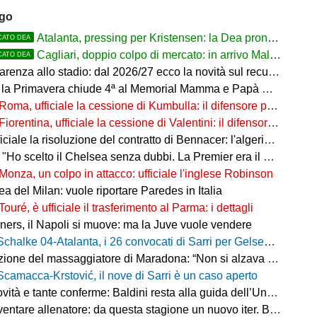
ago
Atalanta, pressing per Kristensen: la Dea pronta ad alzare l'offerta all'Udinese
CATO DEA
Cagliari, doppio colpo di mercato: in arrivo Maldini e Kevin Carlos
CATO DEA
arenza allo stadio: dal 2026/27 ecco la novità sul recupero
 la Primavera chiude 4ª al Memorial Mamma e Papà Cairo
Roma, ufficiale la cessione di Kumbulla: il difensore passa al Rayo Vallecano
Fiorentina, ufficiale la cessione di Valentini: il difensore passa al Deportivo Alavés
ale la risoluzione del contratto di Bennacer: l'algerino saluta dopo sette anni
"Ho scelto il Chelsea senza dubbi. La Premier era il mio sogno"
Monza, un colpo in attacco: ufficiale l'inglese Robinson
a del Milan: vuole riportare Paredes in Italia
Touré, è ufficiale il trasferimento al Parma: i dettagli
ers, il Napoli si muove: ma la Juve vuole vendere
Schalke 04-Atalanta, i 26 convocati di Sarri per Gelsenkirchen
ne del massaggiatore di Maradona: “Non si alzava dal letto, ero preoccupato”
Scamacca-Krstović, il nove di Sarri è un caso aperto
tà e tante conferme: Baldini resta alla guida dell’Under 21
e allenatore: da questa stagione un nuovo iter. Beretta: “Un percorso più organico”