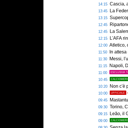
Cascia, al 
14:15
La Federcalc
13:45
Supercoppa UE
13:15
Ripartono
12:45
La Salerni
12:45
L'AFA rinn
12:15
Atletico,
12:00
In attesa d
11:50
Messi, l'u
11:30
Napoli, De
11:15
11:00
ESCLUSIVA T
10:45
CALCIOMER
Non c'è p
10:20
10:00
UFFICIALE
Mastantuo
09:45
Torino, C
09:30
Leão, il 
09:15
09:00
CALCIOMER
Senza la 
08:30