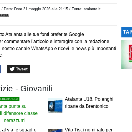
i
/ Data:
Dom 31 maggio 2026 alle 21:15
/ Fonte: atalanta.it
Luongo
TA 
to Atalanta alle tue fonti preferite Google
er commentare l'articolo e interagire con la redazione
l nostro canale WhatsApp e ricevi le news più importanti
ta
Tweet
izie - Giovanili
Atalanta U18, Polenghi
MERCATO DEA
anta punta su
riparte da Brentonico
 il difensore classe
 i nerazzurri
: al via le squadre
Vito Tisci nominato per