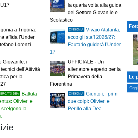
 U17
la quarta volta alla guida
del Settore Giovanile e
Scolastico
Fot
gonia a Trigoria:
Vivaio Atalanta,
ZINGONIA
a affida l'Under
ecco gli staff 2026/27:
tefano Lorenzi
Fautario guiderà l'Under
17
e Giovanile: i
UFFICIALE - Un
tecnici dell'Attività
allenatore esperto per la
tica per la
Primavera della
Le p
/27
Fiorentina
Oggi
Battuta
Giuntoli, i primi
MERCATO DEA
ZINGONIA
entus: Olivieri e
due colpi: Olivieri e
o scelgono la
Perillo alla Dea
a
izie