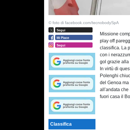
© foto di facebook.com/tecnobodySpA
Segui
Missione compi
Mi Piace
play off pareg
Segui
classifica. La 
con i nerazzurr
gol grazie alla
In virtù di ques
Polenghi chiud
del Genoa ma co
all'andata che 
fuori casa il B
Classifica