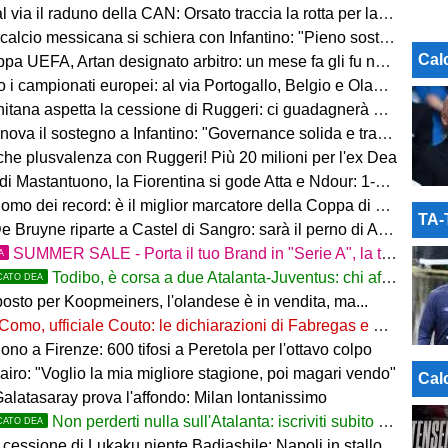
via il raduno della CAN: Orsato traccia la rotta per la nuova stagione
io messicana si schiera con Infantino: "Pieno sostegno alla sua leadership"
Cal
FA, Artan designato arbitro: un mese fa gli fu negato l'ingresso negli Stati Uniti
 i campionati europei: al via Portogallo, Belgio e Olanda
tana aspetta la cessione di Ruggeri: ci guadagnerà qualcosa
ova il sostegno a Infantino: "Governance solida e trasparente"
 che plusvalenza con Ruggeri! Più 20 milioni per l'ex Dea
i Mastantuono, la Fiorentina si gode Atta e Ndour: 1-1 col Deportivo
omo dei record: è il miglior marcatore della Coppa di Lega
TA
 Bruyne riparte a Castel di Sangro: sarà il perno di Allegri
SUMMER SALE - Porta il tuo Brand in "Serie A", la tua azienda e professione titolare nel cuore dell'Atalanta
A
Todibo, è corsa a due Atalanta-Juventus: chi affonderà il colpo?
CATO DEA
osto per Koopmeiners, l'olandese è in vendita, ma...
Como, ufficiale Couto: le dichiarazioni di Fabregas e del brasiliano
no a Firenze: 600 tifosi a Peretola per l'ottavo colpo
airo: "Voglio la mia migliore stagione, poi magari vendo"
Cal
Galatasaray prova l'affondo: Milan lontanissimo
Non perderti nulla sull'Atalanta: iscriviti subito al nostro canale WhatsApp!
CATO DEA
cessione di Lukaku niente Badiashile: Napoli in stallo