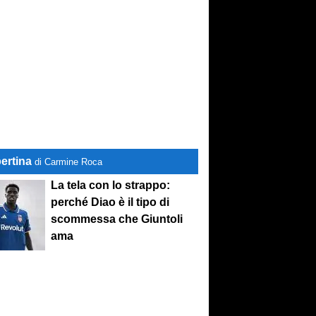
ertina
di Carmine Roca
La tela con lo strappo:
perché Diao è il tipo di
scommessa che Giuntoli
ama