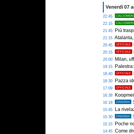
Venerdì 07 
22:45
CALCIOMER
22:15
CALCIOMER
Più trasp
21:45
Atalanta,
21:15
20:45
UFFICIALE
20:15
UFFICIALE
Milan, uffici
20:00
Palestra: 
19:15
18:40
UFFICIALE
Pazza ide
18:30
17:09
UFFICIALE
Koopmein
16:38
16:18
ZINGONIA
La rivelazio
15:45
15:30
ZINGONIA
Poche novi
15:15
Come diventar
14:45