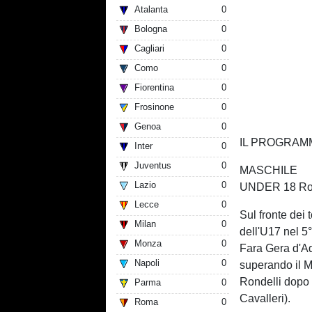
Atalanta
0
Bologna
0
Cagliari
0
Como
0
Fiorentina
0
Frosinone
0
Genoa
0
IL PROGRAM
Inter
0
Juventus
0
MASCHILE
Lazio
0
UNDER 18 Roma
Lecce
0
Sul fronte dei 
Milan
0
dell'U17 nel 5
Monza
0
Fara Gera d'Add
Napoli
0
superando il Mo
Rondelli dopo 
Parma
0
Cavalleri).
Roma
0