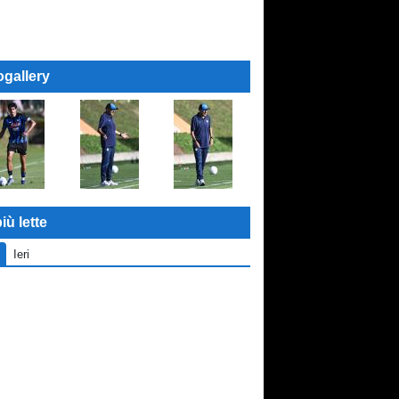
ogallery
iù lette
Ieri