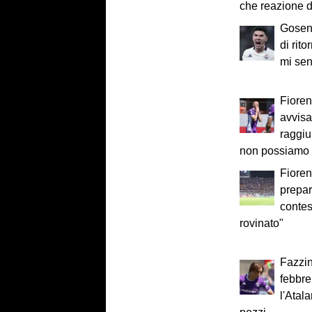
che reazione d
Gosen
di rit
mi sen
Fiore
avvisa
raggiu
non possiamo d
Fioren
prepar
contes
rovinato"
Fazzini
febbre
l'Atal