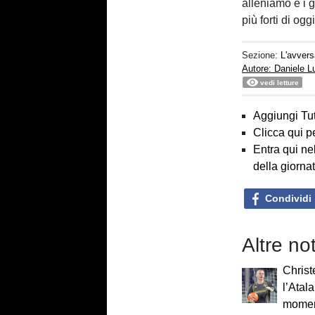
alleniamo e i 
più forti di oggi
Sezione:
L'avvers
Autore: Daniele 
vedi letture
Aggiungi Tut
Clicca qui p
Entra qui ne
della giorna
Condividi
Altre no
Chris
l’Atala
moment