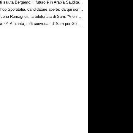
Djimsiti saluta Bergamo: il futuro è in Arabia Saudita! Tre milioni e firma biennale
Workshop Sportitalia, candidature aperte: da qui sono passate firme di Serie A
Retroscena Romagnoli, la telefonata di Sarri: "Vieni con me a Bergamo"
Schalke 04-Atalanta, i 26 convocati di Sarri per Gelsenkirchen