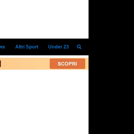
ews
Altri Sport
Under 23