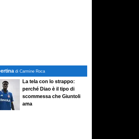
ertina
di Carmine Roca
La tela con lo strappo:
perché Diao è il tipo di
scommessa che Giuntoli
ama