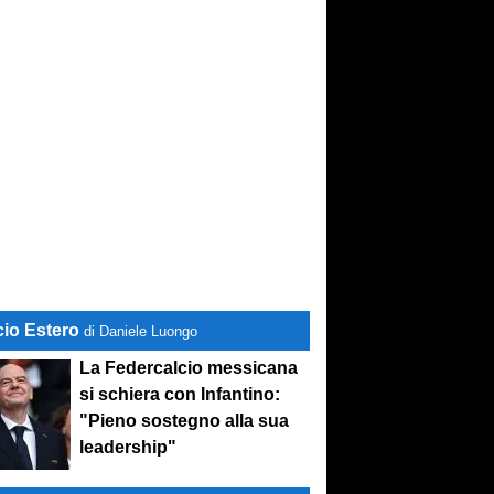
cio Estero
di Daniele Luongo
La Federcalcio messicana
si schiera con Infantino:
"Pieno sostegno alla sua
leadership"