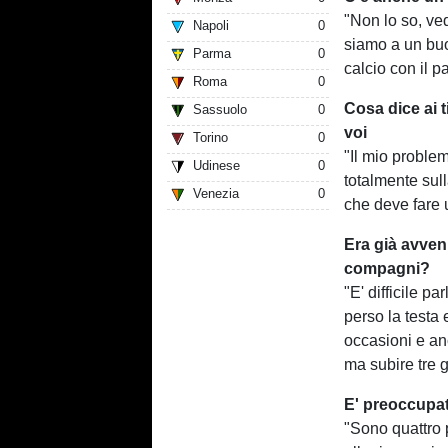
"Non lo so, ve
Napoli
0
siamo a un buo
Parma
0
calcio con il p
Roma
0
Cosa dice ai t
Sassuolo
0
voi
Torino
0
"Il mio proble
Udinese
0
totalmente sull
Venezia
0
che deve fare 
Era già avvenu
compagni?
"E' difficile p
perso la testa
occasioni e an
ma subire tre go
E' preoccupat
"Sono quattro 