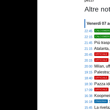
pezzi
Altre not
Venerdì 07 
22:45
CALCIOMER
22:15
CALCIOMER
Più trasp
21:45
Atalanta,
21:15
20:45
UFFICIALE
20:15
UFFICIALE
Milan, uffici
20:00
Palestra: 
19:15
18:40
UFFICIALE
Pazza ide
18:30
17:09
UFFICIALE
Koopmein
16:38
16:18
ZINGONIA
La rivelazio
15:45