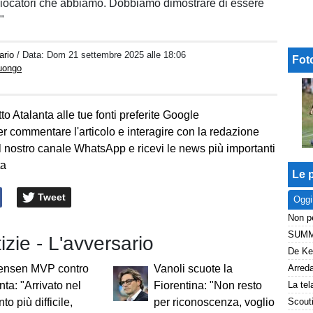
giocatori che abbiamo. Dobbiamo dimostrare di essere
"
ario
/ Data:
Dom 21 settembre 2025 alle 18:06
Fot
Luongo
to Atalanta alle tue fonti preferite Google
er commentare l'articolo e interagire con la redazione
l nostro canale WhatsApp e ricevi le news più importanti
ta
Le p
Tweet
Oggi
tizie - L'avversario
tensen MVP contro
Vanoli scuote la
nta: "Arrivato nel
Fiorentina: "Non resto
o più difficile,
per riconoscenza, voglio