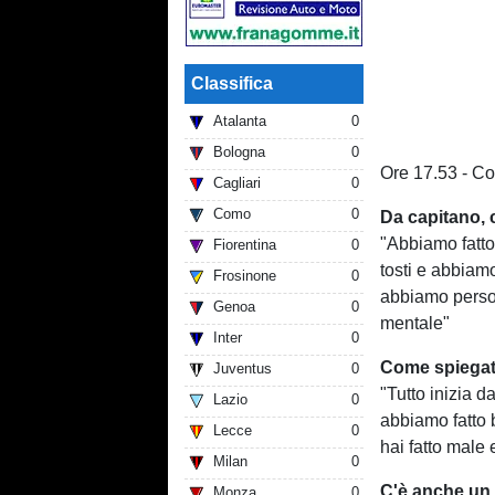
Classifica
Atalanta
0
Bologna
0
Ore 17.53 - Co
Cagliari
0
Como
0
Da capitano, 
"Abbiamo fatto 
Fiorentina
0
tosti e abbiam
Frosinone
0
abbiamo perso l
Genoa
0
mentale"
Inter
0
Come spiegate
Juventus
0
"Tutto inizia d
Lazio
0
abbiamo fatto b
Lecce
0
hai fatto male
Milan
0
C'è anche un 
Monza
0