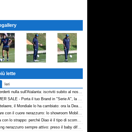
ogallery
iù lette
Ieri
Non perderti nulla sull'Atalanta: iscriviti subito al nostro canale WhatsApp!
SUMMER SALE - Porta il tuo Brand in "Serie A", la tua azienda e professione titolare nel cuore dell'Atalanta
De Ketelaere, il Mondiale lo ha cambiato: ora la Dea riparte da lui
Arredare con il cuore nerazzurro: lo showroom Mobilmondo a Osio Sotto. Quando essere di fede atalantina conviene
La tela con lo strappo: perché Diao è il tipo di scommessa che Giuntoli ama
Scouting nerazzurro sempre attivo: preso il baby difensore 2010 Levačić