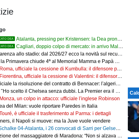
izie
ago
Atalanta, pressing per Kristensen: la Dea pronta ad alzare l'offerta all'Udinese
CATO DEA
Cagliari, doppio colpo di mercato: in arrivo Maldini e Kevin Carlos
CATO DEA
arenza allo stadio: dal 2026/27 ecco la novità sul recupero
 la Primavera chiude 4ª al Memorial Mamma e Papà Cairo
Roma, ufficiale la cessione di Kumbulla: il difensore passa al Rayo Vallecano
Fiorentina, ufficiale la cessione di Valentini: il difensore passa al Deportivo Alavés
ale la risoluzione del contratto di Bennacer: l'algerino saluta dopo sette anni
"Ho scelto il Chelsea senza dubbi. La Premier era il mio sogno"
Cal
Monza, un colpo in attacco: ufficiale l'inglese Robinson
a del Milan: vuole riportare Paredes in Italia
Touré, è ufficiale il trasferimento al Parma: i dettagli
ers, il Napoli si muove: ma la Juve vuole vendere
Schalke 04-Atalanta, i 26 convocati di Sarri per Gelsenkirchen
ne del massaggiatore di Maradona: “Non si alzava dal letto, ero preoccupato”