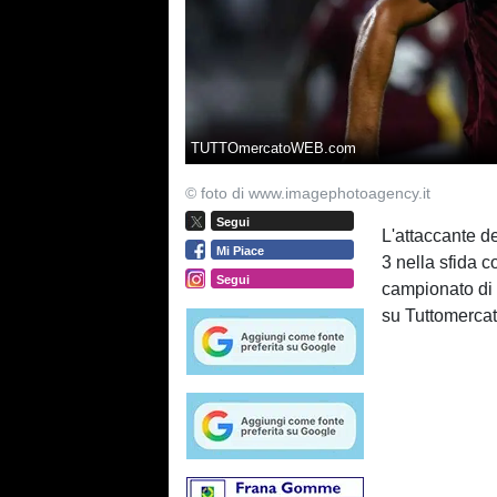
TUTTOmercatoWEB.com
© foto di www.imagephotoagency.it
Segui
L'attaccante d
Mi Piace
3 nella sfida c
Segui
campionato di S
su Tuttomerca