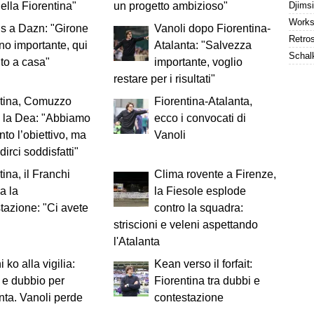
ella Fiorentina"
un progetto ambizioso"
s a Dazn: "Girone
Vanoli dopo Fiorentina-
orno importante, qui
Atalanta: "Salvezza
to a casa"
importante, voglio
restare per i risultati"
ntina, Comuzzo
Fiorentina-Atalanta,
 la Dea: "Abbiamo
ecco i convocati di
nto l’obiettivo, ma
Vanoli
irci soddisfatti"
tina, il Franchi
Clima rovente a Firenze,
a la
la Fiesole esplode
tazione: "Ci avete
contro la squadra:
striscioni e veleni aspettando
l'Atalanta
 ko alla vigilia:
Kean verso il forfait:
 e dubbio per
Fiorentina tra dubbi e
anta. Vanoli perde
contestazione