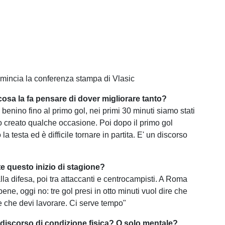
mincia la conferenza stampa di Vlasic
cosa la fa pensare di dover migliorare tanto?
benino fino al primo gol, nei primi 30 minuti siamo stati
o creato qualche occasione. Poi dopo il primo gol
a testa ed è difficile tornare in partita. E' un discorso
 questo inizio di stagione?
alla difesa, poi tra attaccanti e centrocampisti. A Roma
ene, oggi no: tre gol presi in otto minuti vuol dire che
 e che devi lavorare. Ci serve tempo"
discorso di condizione fisica? O solo mentale?