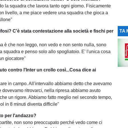
do la squadra che lavora tanto ogni giorno. Fisicamente
n livello, a me piace vedere una squadra che gioca a
allone"
ifosi? C'è stata contestazione alla società e fischi per
TA 
ma è che non leggo, non vedo e non sento nulla, sono
a squadra e penso solo allo spogliatoio. E' l'unica cosa
un giocatore"
to contro l'Inter un crollo così...Cosa dice ai
arlare in campo. All'intervallo abbiamo detto che avevamo
 e dovevamo ritrovarci, nella ripresa abbiamo avuto
che un rigore. Abbiamo fatto meglio nel secondo tempo,
l in 8 minuti diventa difficile"
o per l'andazzo?
partite, non sono preoccupato perché vedo come ci