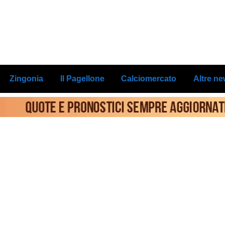
Zingonia
Il Pagellone
Calciomercato
Altre n