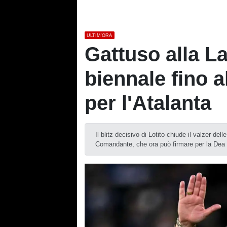
ULTIM'ORA
Gattuso alla L
biennale fino a
per l'Atalanta
Il blitz decisivo di Lotito chiude il valzer del
Comandante, che ora può firmare per la Dea