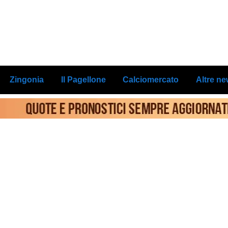
Zingonia
Il Pagellone
Calciomercato
Altre n