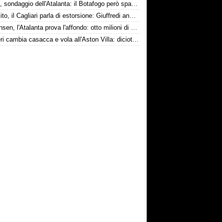
Danilo, sondaggio dell'Atalanta: il Botafogo però spara alto
Esposito, il Cagliari parla di estorsione: Giuffredi annuncia denuncia
Kristensen, l'Atalanta prova l'affondo: otto milioni di distanza
Ruggeri cambia casacca e vola all'Aston Villa: diciotto milioni più bonus