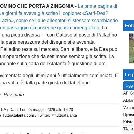
DOMINO CHE PORTA A ZINGONIA
-
La prima pagina di
ue giorni fa aveva già scritto il copione: «Sarri-Dea?
 Lazio», come se i due allenatori si stessero scambiando
Fot
 un passaggio di consegne quasi choreografato
. La
o una piega diversa — con Gattuso al posto di Palladino
 parte nerazzurra del disegno si è avverata
Palladino resta sul mercato, Sarri è libero, e la Dea può
e un'operazione che da settimane sembra già scritta. La
ndante sulla carta dell'Atalanta è questione di ore.
Le p
ovimentata degli ultimi anni è ufficialmente cominciata. E
a volta, è dalla parte giusta del tabellone.
Oggi
e Riservata
 di A
/ Data:
Lun 25 maggio 2026 alle 16:20
e TuttoAtalanta.com
/ Twitter:
@tuttoatalanta
Kriste