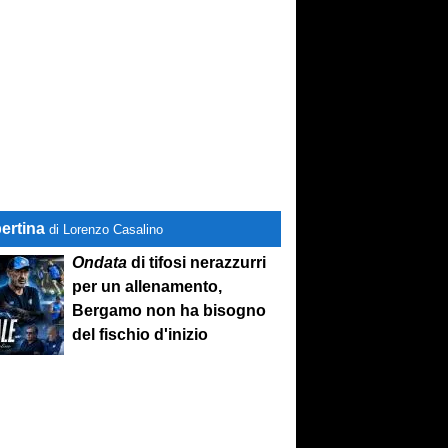
ertina
di Lorenzo Casalino
Ondata
di tifosi nerazzurri
per un allenamento,
Bergamo non ha bisogno
del fischio d'inizio