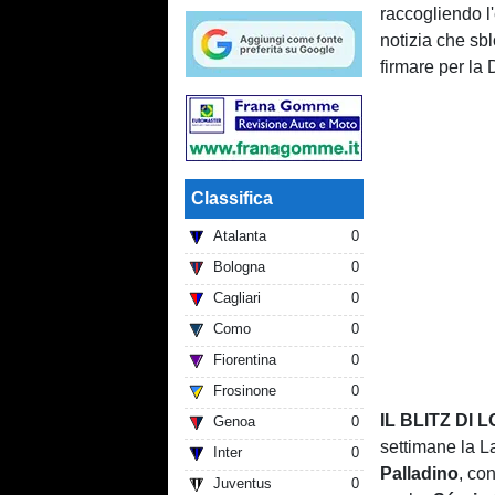
raccogliendo l'
notizia che sb
firmare per la 
Classifica
Atalanta
0
Bologna
0
Cagliari
0
Como
0
Fiorentina
0
Frosinone
0
IL BLITZ DI 
Genoa
0
settimane la La
Inter
0
Palladino
, co
Juventus
0