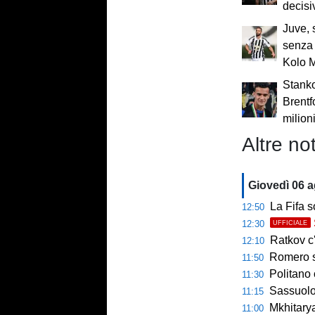
decisi
Juve, 
senza 
Kolo 
Stankov
Brentfo
milion
Altre not
Giovedì 06 
La Fifa s
12:50
12:30
UFFICIALE
Ratkov c'
12:10
Romero si 
11:50
Politano 
11:30
Sassuolo ko
11:15
Mkhitaryan
11:00