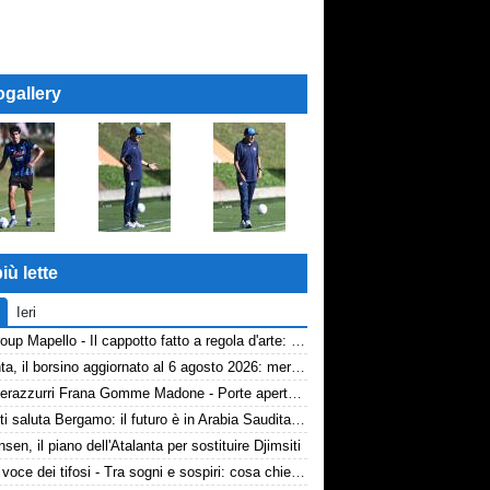
ogallery
iù lette
Ieri
AP Group Mapello - Il cappotto fatto a regola d'arte: qualità certificata ICMQ
Atalanta, il borsino aggiornato al 6 agosto 2026: mercato in entrata ancora in stand-by. Si lavora sulle cessioni
Volti nerazzurri Frana Gomme Madone - Porte aperte alla New Balance Arena: i volti dei tifosi della Dea
Djimsiti saluta Bergamo: il futuro è in Arabia Saudita! Tre milioni e firma biennale
nsen, il piano dell'Atalanta per sostituire Djimsiti
TA, la voce dei tifosi - Tra sogni e sospiri: cosa chiedono davvero i tifosi dell'Atalanta