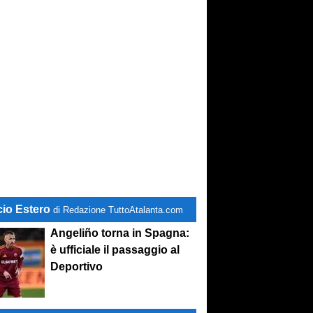
cio Estero
di Redazione TuttoAtalanta.com
Angeliño torna in Spagna:
è ufficiale il passaggio al
Deportivo