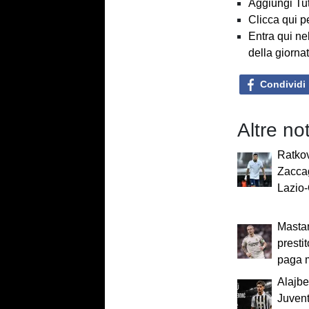
Aggiungi Tut
Clicca qui p
Entra qui ne
della giorna
Condividi
Altre not
Ratkov
Zaccag
Lazio-
Mastan
presti
paga 
Alajbe
Juvent