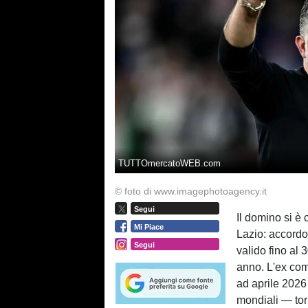
TUTTOmercatoWEB.com
© foto di www.imagephotoagency.it
Segui
Il domino si è
Mi Piace
Lazio: accordo
Segui
valido fino al
anno. L'ex com
ad aprile 2026
mondiali — tor