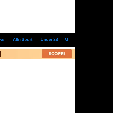
ews
Altri Sport
Under 23