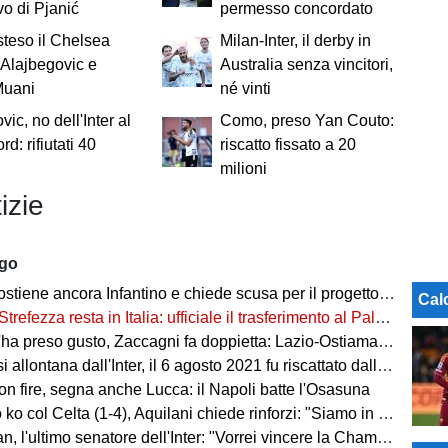
vo di Pjanić
permesso concordato
steso il Chelsea
Milan-Inter, il derby in
Alajbegovic e
Australia senza vincitori,
Muani
né vinti
ic, no dell'Inter al
Como, preso Yan Couto:
rd: rifiutati 40
riscatto fissato a 20
i
milioni
izie
ago
ostiene ancora Infantino e chiede scusa per il progetto FFE
Cal
Strefezza resta in Italia: ufficiale il trasferimento al Palermo
ha preso gusto, Zaccagni fa doppietta: Lazio-Ostiamare 4-0
allontana dall'Inter, il 6 agosto 2021 fu riscattato dalla Dea
on fire, segna anche Lucca: il Napoli batte l'Osasuna
 col Celta (1-4), Aquilani chiede rinforzi: "Siamo in difficoltà"
, l'ultimo senatore dell'Inter: "Vorrei vincere la Champions"