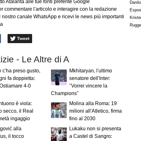
to Atalanta alle tue fonti preferite Google
er commentare l'articolo e interagire con la redazione
l nostro canale WhatsApp e ricevi le news più importanti
ta
Tweet
izie - Le Altre di A
 c'ha preso gusto,
Mkhitaryan, l'ultimo
ni fa doppietta:
senatore dell'Inter:
Ostiamare 4-0
"Vorrei vincere la
Champions"
tuono è viola:
Molina alla Roma: 19
to secco, il Real
milioni all'Atletico, firma
metà ingaggio
fino al 2030
gović alla
Lukaku non si presenta
us, il tocco
a Castel di Sangro: