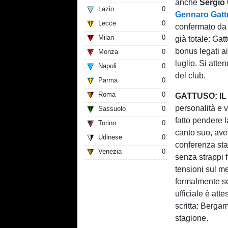
anche
Sérgio
Lazio
0
Gennaro Gat
Lecce
0
confermato da 
Milan
0
già totale: Gat
bonus legati ai
Monza
0
luglio. Si atten
Napoli
0
del club.
Parma
0
Roma
0
GATTUSO: IL
personalità e v
Sassuolo
0
fatto pendere l
Torino
0
canto suo, avev
Udinese
0
conferenza sta
Venezia
0
senza strappi f
tensioni sul m
formalmente so
ufficiale è at
scritta: Bergam
stagione.