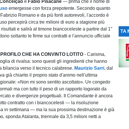
 Conceição
e
Fabio Pisacane
— prima che il nome di
tuso
emergesse con forza prepotente. Secondo quanto
Fabrizio Romano e da più fonti autorevoli, l'accordo è
tuso percepirà circa tre milioni di euro a stagione più
 risultati e salirà al timone biancoceleste a partire dal 1°
TA 
dono soltanto le firme sui contratti e l'annuncio ufficiale
 PROFILO CHE HA CONVINTO LOTITO
- Carisma,
oglia di rivalsa: sono questi gli ingredienti che hanno
a bilancia verso il tecnico calabrese.
Maurizio Sarri
, dal
a già chiarito il proprio stato d'animo nell'ultima
gionale: «Non mi sono sentito ascoltato». Un congedo
ormali ma con tutto il peso di un rapporto logorato da
ercato e divergenze progettuali. Il Comandante è ancora
tto contratto con i biancocelesti — la risoluzione
tesa in settimana — ma la sua prossima destinazione è già
o, sponda Atalanta, triennale da 3,5 milioni netti a