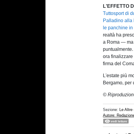
L'EFFETTO 
Tuttosport di d
Palladino alla
le panchine in
realtà ha pres
a Roma — ma la
puntualmente. 
ora finalizzar
firma del Coma
L'estate più m
Bergamo, per un
© Riproduzion
Sezione:
Le Altre
Autore: Redazion
vedi letture