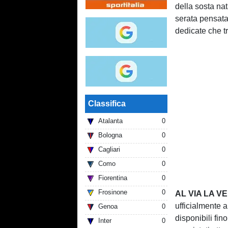
della sosta nat
serata pensata p
dedicate che t
Classifica
Atalanta
0
Bologna
0
Cagliari
0
Como
0
Fiorentina
0
Frosinone
0
AL VIA LA VE
ufficialmente a
Genoa
0
disponibili fin
Inter
0