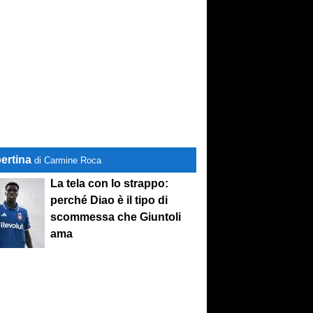
ertina
di Carmine Roca
La tela con lo strappo:
perché Diao è il tipo di
scommessa che Giuntoli
ama