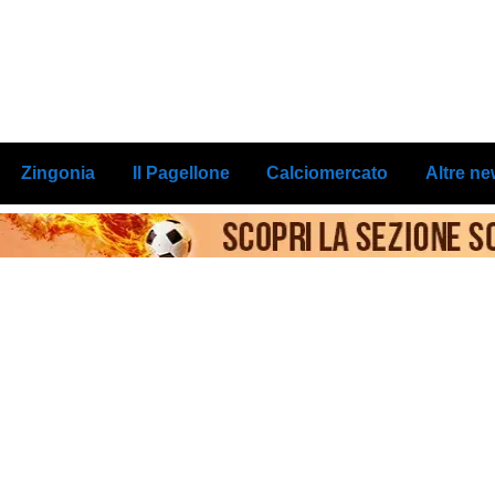
Zingonia
Il Pagellone
Calciomercato
Altre n