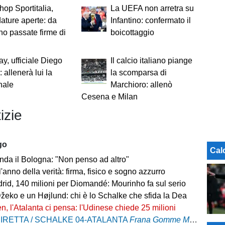
op Sportitalia,
La UEFA non arretra su
ature aperte: da
Infantino: confermato il
no passate firme di
boicottaggio
y, ufficiale Diego
Il calcio italiano piange
 allenerà lui la
la scomparsa di
nale
Marchioro: allenò
Cesena e Milan
izie
go
Cal
nda il Bologna: "Non penso ad altro"
l'anno della verità: firma, fisico e sogno azzurro
rid, 140 milioni per Diomandé: Mourinho fa sul serio
Džeko e un Højlund: chi è lo Schalke che sfida la Dea
n, l'Atalanta ci pensa: l'Udinese chiede 25 milioni
IRETTA / SCHALKE 04-ATALANTA
Frana Gomme Madone
, ca