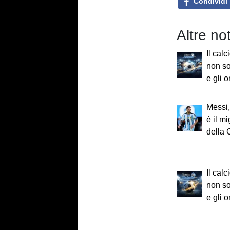
Condividi
Altre no
Il calc
non sol
e gli o
Messi,
è il m
della 
Il calc
non sol
e gli o