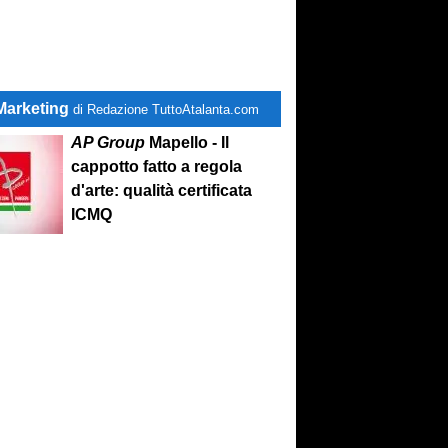
Marketing
di Redazione TuttoAtalanta.com
AP Group
Mapello - Il
cappotto fatto a regola
d'arte: qualità certificata
ICMQ