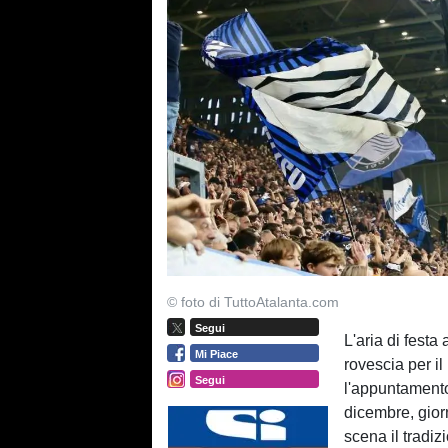
© foto di TuttoAtalanta.com
Segui
L'aria di festa
Mi Piace
rovescia per il
Segui
l'appuntamento
dicembre, giorn
scena il tradi