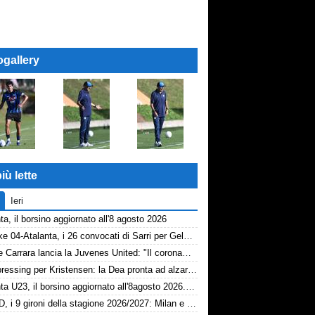
ogallery
iù lette
Ieri
ta, il borsino aggiornato all'8 agosto 2026
Schalke 04-Atalanta, i 26 convocati di Sarri per Gelsenkirchen
Davide Carrara lancia la Juvenes United: "Il coronamento di un progetto, nove ragazzi del 2007 in prima squadra"
Dea, pressing per Kristensen: la Dea pronta ad alzare l'offerta all'Udinese
Atalanta U23, il borsino aggiornato all'8agosto 2026. Cantiere aperto per Beati
Serie D, i 9 gironi della stagione 2026/2027: Milan e Chievo nel B, le bergamasche...