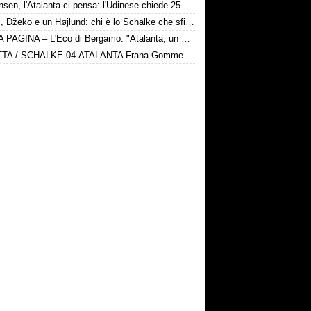
Kristensen, l'Atalanta ci pensa: l'Udinese chiede 25 milioni
Karius, Džeko e un Højlund: chi è lo Schalke che sfida la Dea
PRIMA PAGINA – L'Eco di Bergamo: "Atalanta, un nuovo test internazionale oggi in Germania"
DIRETTA / SCHALKE 04-ATALANTA Frana Gomme Madone, calcio d'inizio ore 17