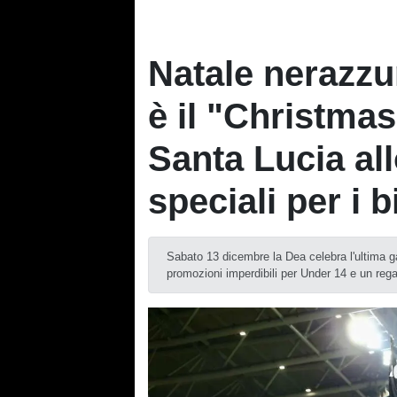
Natale nerazzur
è il "Christmas
Santa Lucia all
speciali per i 
Sabato 13 dicembre la Dea celebra l'ultima gar
promozioni imperdibili per Under 14 e un regal