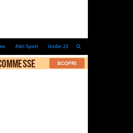
ews
Altri Sport
Under 23