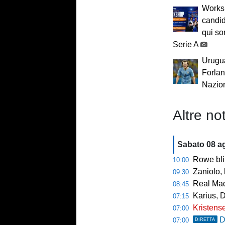
Worksh
candid
qui so
Serie A
Urugua
Forlan:
Nazio
Altre not
Sabato 08 a
Rowe bli
10:00
Zaniolo, 
09:30
Real Mad
08:45
Karius, 
07:15
Kristense
07:00
D
07:00
DIRETTA