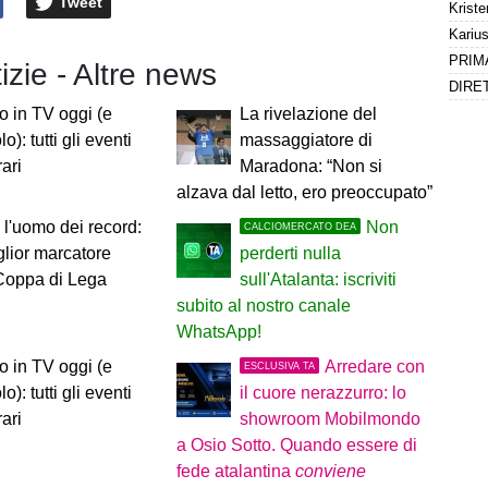
Tweet
tizie - Altre news
io in TV oggi (e
La rivelazione del
o): tutti gli eventi
massaggiatore di
rari
Maradona: “Non si
alzava dal letto, ero preoccupato”
 l'uomo dei record:
Non
CALCIOMERCATO DEA
iglior marcatore
perderti nulla
Coppa di Lega
sull'Atalanta: iscriviti
subito al nostro canale
WhatsApp!
io in TV oggi (e
Arredare con
ESCLUSIVA TA
o): tutti gli eventi
il cuore nerazzurro: lo
rari
showroom Mobilmondo
a Osio Sotto. Quando essere di
fede atalantina
conviene