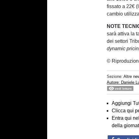
fissato a 22€ (
cambio utilizza
NOTE TECNI
sarà attiva la 
dei settori Tri
dynamic prici
© Riproduzione
Sezione:
Altre ne
Autore: Daniele 
vedi letture
Aggiungi Tut
Clicca qui p
Entra qui ne
della giorna