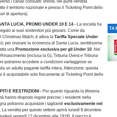
averso i canali consueti: online, nei punti vendita
tto il territorio nazionale e presso il Ticketing Point dello
ari di apertura).
NTA LUCIA, PROMO UNDER 10 E 14 -
La società ha
TA 
regalo ai suoi sostenitori più giovani. Come da
il Christmas Match, è attiva la
Tariffa Speciale Under
più: per onorare la ricorrenza di Santa Lucia, sentitissima
atta una
Promozione esclusiva per gli Under 10
. Nei
a Rinascimento (inclusa la G), Tribuna Ovest e Tribuna
ni potranno accedere a condizioni vantaggiose se
a un adulto pagante tariffa intera. Attenzione: questa
o è acquistabile solo fisicamente al Ticketing Point dello
ITI E RESTRIZIONI -
Per quanto riguarda la tifoseria
ità hanno disposto regole precise: i residenti nella
na potranno acquistare i tagliandi
esclusivamente nel
. La vendita per questo settore aprirà lunedì 8 dicembre
hiuderà venerdì 12 dicembre alle 19:00. Il prezzo è