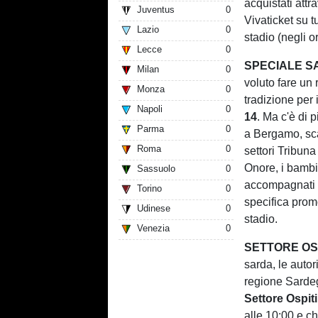
acquistati attr
Juventus
0
Vivaticket su tu
Lazio
0
stadio (negli or
Lecce
0
SPECIALE SA
Milan
0
voluto fare un 
Monza
0
tradizione per 
Napoli
0
14
. Ma c'è di 
Parma
0
a Bergamo, sc
Roma
0
settori Tribun
Onore, i bambi
Sassuolo
0
accompagnati d
Torino
0
specifica prom
Udinese
0
stadio.
Venezia
0
SETTORE OSP
sarda, le autor
regione Sardeg
Settore Ospiti
alle 10:00 e c