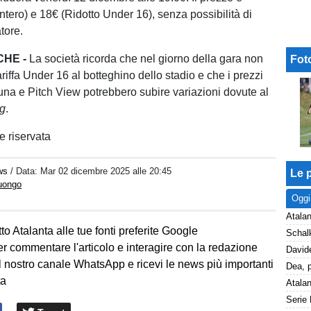
Intero) e 18€ (Ridotto Under 16), senza possibilità di
tore.
CHE -
La società ricorda che nel giorno della gara non
Fot
tariffa Under 16 al botteghino dello stadio e che i prezzi
buna e Pitch View potrebbero subire variazioni dovute al
ng
.
 riservata
ws
/ Data:
Mar 02 dicembre 2025 alle 20:45
Le p
Luongo
Oggi
Atalan
to Atalanta alle tue fonti preferite Google
er commentare l'articolo e interagire con la redazione
l nostro canale WhatsApp e ricevi le news più importanti
ta