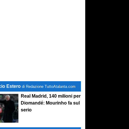
cio Estero
di Redazione TuttoAtalanta.com
Real Madrid, 140 milioni per
Diomandé: Mourinho fa sul
serio
lcio d'inizio ore 17