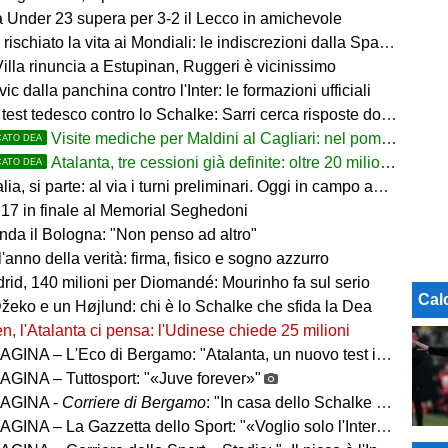
a Under 23 supera per 3-2 il Lecco in amichevole
rischiato la vita ai Mondiali: le indiscrezioni dalla Spagna
illa rinuncia a Estupinan, Ruggeri è vicinissimo
ic dalla panchina contro l'Inter: le formazioni ufficiali
t tedesco contro lo Schalke: Sarri cerca risposte dopo il ko con il Feyenoord
Visite mediche per Maldini al Cagliari: nel pomeriggio firma e ufficialità
CATO DEA
Atalanta, tre cessioni già definite: oltre 20 milioni in arrivo. Ora il focus è su Diao
CATO DEA
parte: al via i turni preliminari. Oggi in campo anche Juventus, Inter, Roma, Napoli e le big di Serie A
U17 in finale al Memorial Seghedoni
nda il Bologna: "Non penso ad altro"
l'anno della verità: firma, fisico e sogno azzurro
rid, 140 milioni per Diomandé: Mourinho fa sul serio
Cal
Džeko e un Højlund: chi è lo Schalke che sfida la Dea
n, l'Atalanta ci pensa: l'Udinese chiede 25 milioni
– L'Eco di Bergamo: "Atalanta, un nuovo test internazionale oggi in Germania"
GINA – Tuttosport: "«Juve forever»"
AGINA -
Corriere di Bergamo
: "In casa dello Schalke con CDK e il dubbio Scamacca-Krstovic"
INA – La Gazzetta dello Sport: "«Voglio solo l'Inter»"