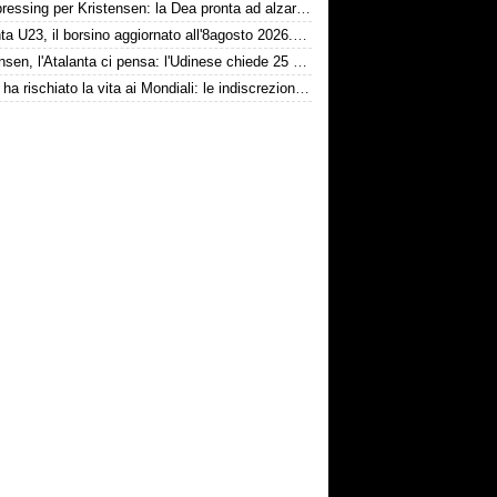
Dea, pressing per Kristensen: la Dea pronta ad alzare l'offerta all'Udinese
Atalanta U23, il borsino aggiornato all'8agosto 2026. Cantiere aperto per Beati
Kristensen, l'Atalanta ci pensa: l'Udinese chiede 25 milioni
Messi ha rischiato la vita ai Mondiali: le indiscrezioni dalla Spagna