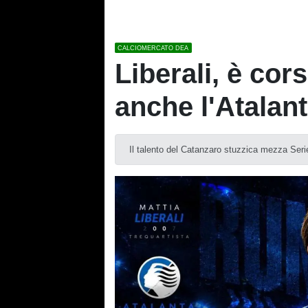
CALCIOMERCATO DEA
Liberali, è cors
anche l'Atalan
Il talento del Catanzaro stuzzica mezza Seri