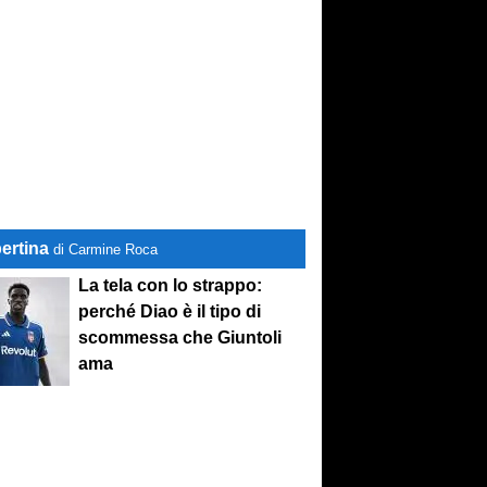
ertina
di Carmine Roca
La tela con lo strappo:
perché Diao è il tipo di
scommessa che Giuntoli
ama