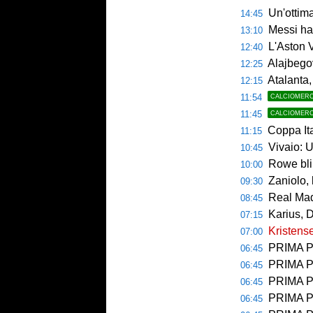
Un'ottim
14:45
Messi ha 
13:10
L'Aston V
12:40
Alajbegov
12:25
Atalanta, tes
12:15
11:54
CALCIOMER
11:45
CALCIOMER
Coppa Italia, si 
11:15
Vivaio: 
10:45
Rowe bli
10:00
Zaniolo, 
09:30
Real Mad
08:45
Karius, 
07:15
Kristense
07:00
PRIMA PAGINA 
06:45
PRIMA PA
06:45
PRIMA P
06:45
PRIMA PAG
06:45