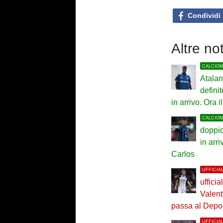
Condividi
Altre no
CALCIO
Atalan
definit
in arrivo. Ora 
CALCIO
doppio
in arr
Carlos
UFFICIA
ufficia
Valenti
passa al Depor
UFFICIA