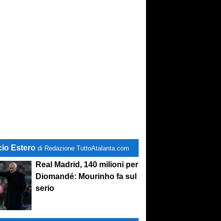
cio Estero
di Redazione TuttoAtalanta.com
Real Madrid, 140 milioni per
Diomandé: Mourinho fa sul
serio