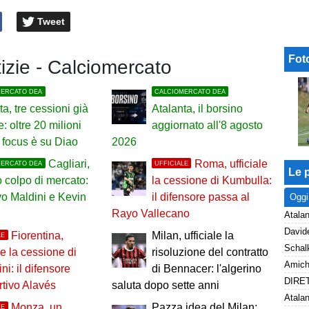
Tweet
Fot
tizie - Calciomercato
MERCATO DEA
CALCIOMERCATO DEA
ta, tre cessioni già
Atalanta, il borsino
e: oltre 20 milioni
aggiornato all'8 agosto
il focus è su Diao
2026
Cagliari,
Roma, ufficiale
MERCATO DEA
UFFICIALE
Le p
 colpo di mercato:
la cessione di Kumbulla:
ivo Maldini e Kevin
il difensore passa al
Oggi
Rayo Vallecano
Atalan
Fiorentina,
Milan, ufficiale la
LE
le la cessione di
risoluzione del contratto
ni: il difensore
di Bennacer: l'algerino
tivo Alavés
saluta dopo sette anni
Monza, un
Pazza idea del Milan:
LE