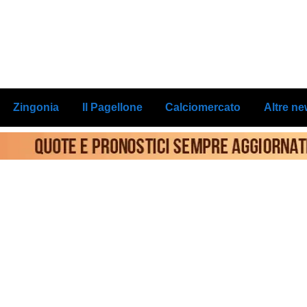
Zingonia
Il Pagellone
Calciomercato
Altre n