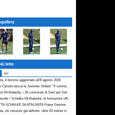
ogallery
iù lette
Ieri
ta, il borsino aggiornato all'8 agosto 2026
Davide Carrara lancia la Juvenes United: "Il coronamento di un progetto, nove ragazzi del 2007 in prima squadra"
Schalke 04-Atalanta, i 26 convocati di Sarri per Gelsenkirchen
Amichevole / Schalke 04-Atalanta, le formazioni ufficiali
DIRETTA SCHALKE 04-ATALANTA Frana Gomme Madone, 0-1
Atalanta, tre cessioni già definite: oltre 20 milioni in arrivo. Ora il focus è su Diao