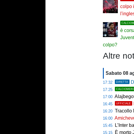
colpo i
l'ingl
CALCIO
è cors
Juvent
colpo?
Altre not
Sabato 08 a
D
17:32
DIRETTA
17:25
CALCIOMER
Alajbegov
17:00
16:45
UFFICIALE
Tracollo 
16:20
Amichevol
16:00
L’Inter ba
15:45
È morto J
15:15