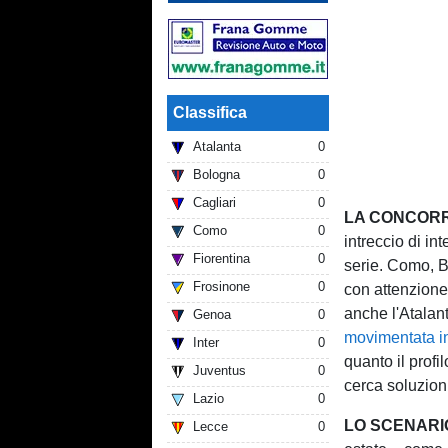
Classifica
Atalanta
0
Bologna
0
Cagliari
0
LA CONCOR
Como
0
intreccio di i
Fiorentina
0
serie. Como, B
Frosinone
0
con attenzione,
anche l'Atalan
Genoa
0
movimentata i
Inter
0
quanto il profi
Juventus
0
cerca soluzion
Lazio
0
LO SCENARI
Lecce
0