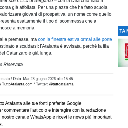
riferisce
L'Eco di Bergamo
– con la Dea chiamata a
a corsa già affollata. Per una piazza che ha fatto scuola
valorizzare giovani di prospettiva, un nome come quello
resenta esattamente il tipo di scommessa che a
nosce a memoria.
TA 
alle premesse, ma
con la finestra estiva ormai alle porte
estinato a scaldarsi: l'Atalanta è avvisata, perché la fila
 del Catanzaro è già lunga.
e Riservata
ercato
/ Data:
Mar 23 giugno 2026 alle 15:45
e TuttoAtalanta.com
/ Twitter:
@tuttoatalanta
to Atalanta alle tue fonti preferite Google
er commentare l'articolo e interagire con la redazione
l nostro canale WhatsApp e ricevi le news più importanti
ta