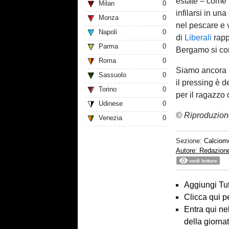
estate – come 
Milan
0
infilarsi in un
Monza
0
nel pescare e 
Napoli
0
di
Liberali
rapp
Parma
0
Bergamo si co
Roma
0
Siamo ancora 
Sassuolo
0
il pressing è d
Torino
0
per il ragazzo
Udinese
0
© Riproduzion
Venezia
0
Sezione:
Calciom
Autore: Redazion
vedi letture
Aggiungi Tut
Clicca qui p
Entra qui ne
della giorna