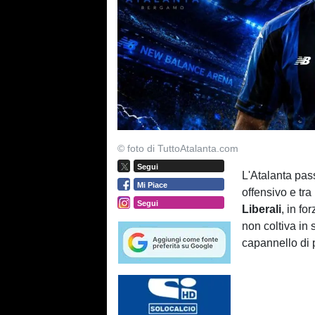
© foto di TuttoAtalanta.com
Segui
L'Atalanta pass
Mi Piace
offensivo e tra
Segui
Liberali
, in fo
non coltiva in 
capannello di p