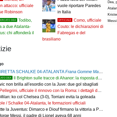
n attacco: ufficiale
vuole riportare Paredes
ese Robinson
in Italia
Todibo,
Como, ufficiale
MERCATO DEA
UFFICIALE
a a due Atalanta-
Couto: le dichiarazioni di
us: chi affonderà il
Fabregas e del
brasiliano
izie
go
IRETTA SCHALKE 04-ATALANTA
Frana Gomme Madone
, 0-1
Il Brighton sulle tracce di Ahanor: la risposta dell'Atalanta
CATO DEA
ic non brilla all'esordio con la Juve: due gol sbagliati
Pellegrini, ufficiale il rinnovo con la Roma: i dettagli del contratto
Milan: ko col Chelsea (3-0), Torriani evita la goleada
e / Schalke 04-Atalanta, le formazioni ufficiali
tte la Juventus: Dimarco e Diouf firmano la vittoria a Perth
orge Messi, il padre di Lionel aveva 68 anni