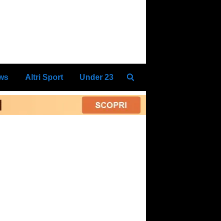
ews
Altri Sport
Under 23