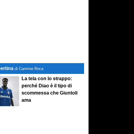
ertina
di Carmine Roca
La tela con lo strappo:
perché Diao è il tipo di
scommessa che Giuntoli
ama