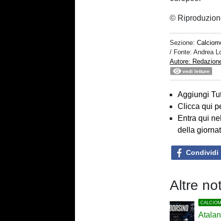
© Riproduzion
Sezione:
Calciom
/ Fonte: Andrea L
Autore: Redazion
vedi letture
Aggiungi Tut
Clicca qui p
Entra qui ne
della giorna
Condividi
Altre no
CALCIO
Atalan