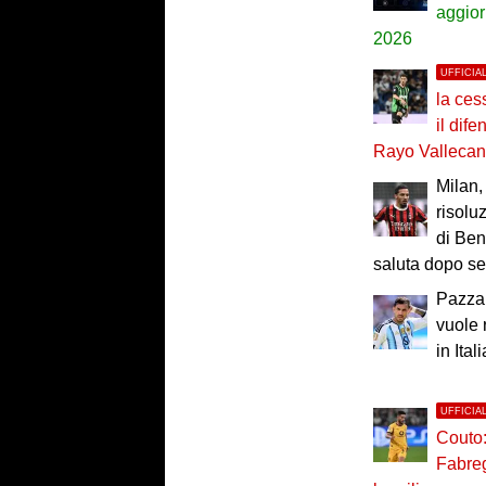
aggior
2026
UFFICIA
la ces
il dif
Rayo Valleca
Milan, 
risolu
di Ben
saluta dopo se
Pazza 
vuole 
in Itali
UFFICIA
Couto:
Fabreg