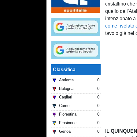
cristallino che
quello dell'At
intenzionato a
come rivelato 
tavolo già nel 
Classifica
Atalanta
0
Bologna
0
Cagliari
0
Como
0
Fiorentina
0
Frosinone
0
IL QUINQUE
Genoa
0