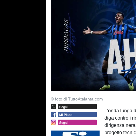
© foto di TuttoAtalanta.com
Segui
L'onda lunga d
Mi Piace
diga contro i r
Segui
dirigenza neraz
progetto tecnic