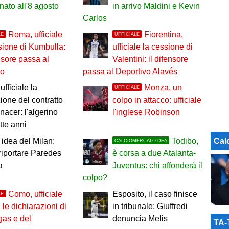
nato all'8 agosto
in arrivo Maldini e Kevin
Carlos
Roma, ufficiale
Fiorentina,
LE
UFFICIALE
sione di Kumbulla:
ufficiale la cessione di
ensore passa al
Valentini: il difensore
no
passa al Deportivo Alavés
ufficiale la
Monza, un
UFFICIALE
zione del contratto
colpo in attacco: ufficiale
nacer: l'algerino
l'inglese Robinson
tte anni
Cal
idea del Milan:
Todibo,
CALCIOMERCATO DEA
riportare Paredes
è corsa a due Atalanta-
a
Juventus: chi affonderà il
colpo?
Como, ufficiale
Esposito, il caso finisce
LE
 le dichiarazioni di
in tribunale: Giuffredi
as e del
denuncia Melis
TA