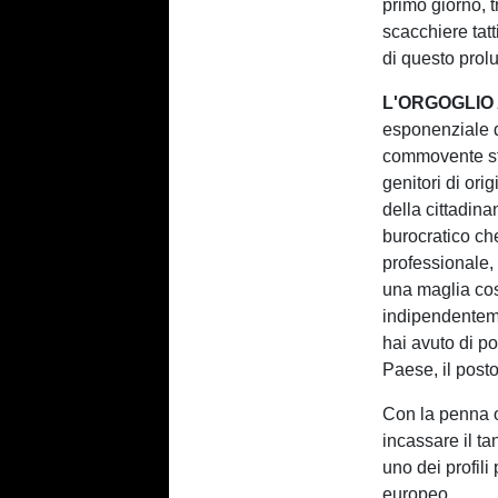
primo giorno, 
scacchiere tat
di questo pro
L'ORGOGLIO 
esponenziale d
commovente sto
genitori di ori
della cittadin
burocratico ch
professionale,
una maglia così
indipendenteme
hai avuto di po
Paese, il posto
Con la penna o
incassare il ta
uno dei profili
europeo.