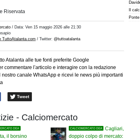
e Riservata
ercato
/ Data:
Ven 15 maggio 2026 alle 21:30
osapio
e TuttoAtalanta.com
/ Twitter:
@tuttoatalanta
to Atalanta alle tue fonti preferite Google
er commentare l'articolo e interagire con la redazione
l nostro canale WhatsApp e ricevi le news più importanti
ta
Tweet
tizie - Calciomercato
Cagliari,
MERCATO DEA
CALCIOMERCATO DEA
ta, il borsino
doppio colpo di mercato: