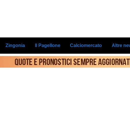
Zingonia
Il Pagellone
Calciomercato
Altre n