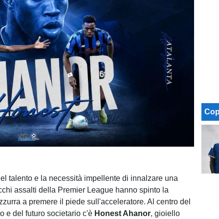
Cop
el talento e la necessità impellente di innalzare una
icchi assalti della Premier League hanno spinto la
zurra a premere il piede sull'acceleratore. Al centro del
o e del futuro societario c'è
Honest Ahanor
, gioiello