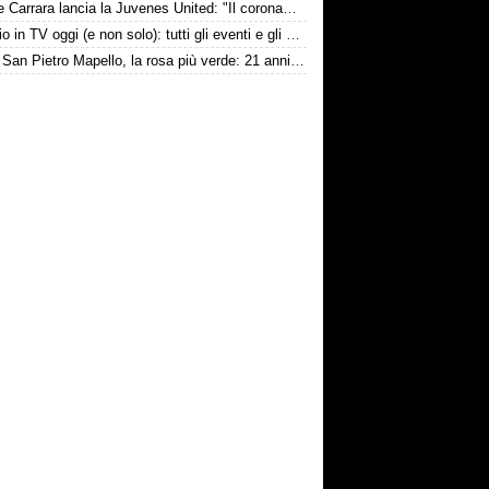
Davide Carrara lancia la Juvenes United: "Il coronamento di un progetto, nove ragazzi del 2007 in prima squadra"
Il calcio in TV oggi (e non solo): tutti gli eventi e gli orari
Ponte San Pietro Mapello, la rosa più verde: 21 anni di media