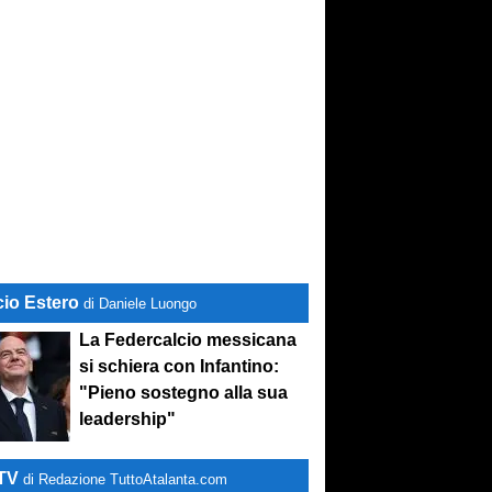
cio Estero
di Daniele Luongo
La Federcalcio messicana
si schiera con Infantino:
"Pieno sostegno alla sua
leadership"
-TV
di Redazione TuttoAtalanta.com