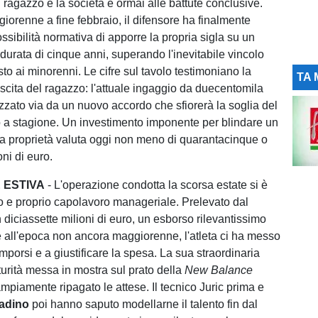
 ragazzo e la società è ormai alle battute conclusive.
iorenne a fine febbraio, il difensore ha finalmente
ssibilità normativa di apporre la propria sigla su un
 durata di cinque anni, superando l'inevitabile vincolo
to ai minorenni. Le cifre sul tavolo testimoniano la
TA 
escita del ragazzo: l'attuale ingaggio da duecentomila
zzato via da un nuovo accordo che sfiorerà la soglia del
o a stagione. Un investimento imponente per blindare un
 la proprietà valuta oggi non meno di quarantacinque o
ni di euro.
E ESTIVA
- L'operazione condotta la scorsa estate si è
ro e proprio capolavoro manageriale. Prelevato dal
diciassette milioni di euro, un esborso rilevantissimo
 all'epoca non ancora maggiorenne, l'atleta ci ha messo
porsi e a giustificare la spesa. La sua straordinaria
aturità messa in mostra sul prato della
New Balance
piamente ripagato le attese. Il tecnico Juric prima e
ladino
poi hanno saputo modellarne il talento fin dal