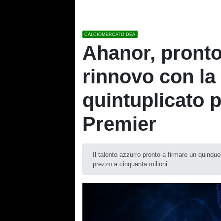
CALCIOMERCATO DEA
Ahanor, pront
rinnovo con la
quintuplicato p
Premier
Il talento azzurro pronto a firmare un quinque
prezzo a cinquanta milioni