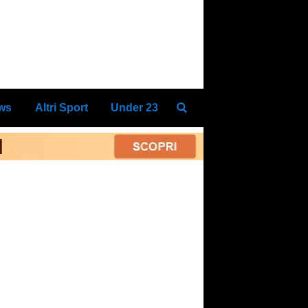
ews
Altri Sport
Under 23