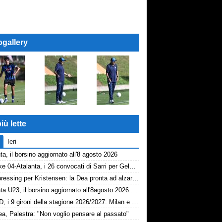
ogallery
iù lette
Ieri
ta, il borsino aggiornato all'8 agosto 2026
Schalke 04-Atalanta, i 26 convocati di Sarri per Gelsenkirchen
Dea, pressing per Kristensen: la Dea pronta ad alzare l'offerta all'Udinese
Atalanta U23, il borsino aggiornato all'8agosto 2026. Cantiere aperto per Beati
Serie D, i 9 gironi della stagione 2026/2027: Milan e Chievo nel B, le bergamasche...
a, Palestra: "Non voglio pensare al passato"