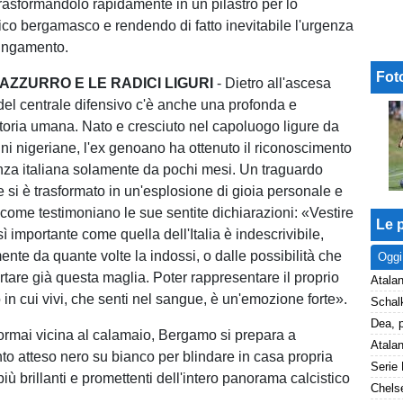
trasformandolo rapidamente in un pilastro per lo
tico bergamasco e rendendo di fatto inevitabile l'urgenza
lungamento.
Fot
AZZURRO E LE RADICI LIGURI
- Dietro all'ascesa
el centrale difensivo c'è anche una profonda e
ria umana. Nato e cresciuto nel capoluogo ligure da
gini nigeriane, l'ex genoano ha ottenuto il riconoscimento
anza italiana solamente da pochi mesi. Un traguardo
e si è trasformato in un'esplosione di gioia personale e
 come testimoniano le sue sentite dichiarazioni: «Vestire
Le p
 importante come quella dell'Italia è indescrivibile,
nte da quante volte la indossi, o dalle possibilità che
Oggi
rtare già questa maglia. Poter rappresentare il proprio
Atalan
 in cui vivi, che senti nel sangue, è un'emozione forte».
rmai vicina al calamaio, Bergamo si prepara a
nto atteso nero su bianco per blindare in casa propria
 più brillanti e promettenti dell'intero panorama calcistico
Chelse