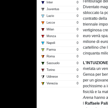
l'entourage del
Inter
0
Diventato magg
Juventus
0
sbloccato la po
Lazio
0
contratto della
Lecce
0
triennale impos
Milan
0
vertiginosa cr
euro verrà spa
Monza
0
milione di eur
Napoli
0
cartellino che
Parma
0
cinquanta milio
Roma
0
L'INTUIZION
Sassuolo
0
rivelata un ve
Torino
0
Genoa per ben 
Udinese
0
per un giovane
Venezia
0
pochissimo a im
fisicità e la m
Arena
hanno am
l
Raffaele Pal