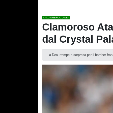
CALCIOMERCATO DEA
Clamoroso Atala
dal Crystal Pa
La Dea irrompe a sorpresa per il bomber france