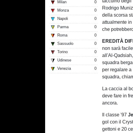
taccuino degli
Milan
0
Rodrigo Muniz,
Monza
0
della scorsa s
Napoli
0
attualmente in 
Parma
0
che potrebbero 
Roma
0
EREDITÀ DIF
Sassuolo
0
non sarà facil
Torino
0
all'Al-Qadsiah,
Udinese
0
squadra berga
Venezia
0
per regalare a 
squadra, chiam
La caccia al b
deve fare in f
ancora.
Il classe '97
Je
gol con il Crys
gettoni e 20 ce