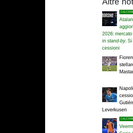
Altre no
CALCIO
Atalan
aggior
2026: mercato 
in
stand-by
. Si
cessioni
Fioren
stellar
Mastan
Napoli,
cessio
Gutiér
Leverkusen
CALCIO
Veerma