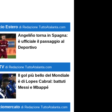
cio Estero
di Redazione TuttoAtalanta.com
Angeliño torna in Spagna:
è ufficiale il passaggio al
Deportivo
-TV
di Redazione TuttoAtalanta.com
Il gol più bello del Mondiale
è di Lopes Cabral: battuti
Messi e Mbappé
ciomercato
di Redazione TuttoAtalanta.com