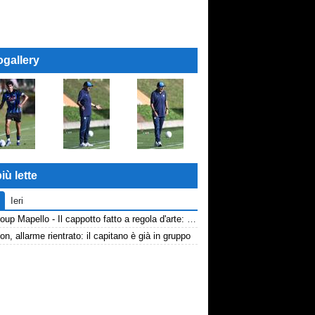
ogallery
iù lette
Ieri
AP Group Mapello - Il cappotto fatto a regola d'arte: qualità certificata ICMQ
n, allarme rientrato: il capitano è già in gruppo