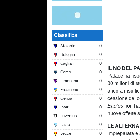
Classifica
Atalanta
0
Bologna
0
Cagliari
0
IL NO DEL P
Como
0
Palace ha risp
Fiorentina
0
30 milioni di s
Frosinone
0
ancora insuffic
cessione del ce
Genoa
0
Eagles
non han
Inter
0
nuove offerte s
Juventus
0
Lazio
0
LE ALTERNA
impreparata e 
Lecce
0