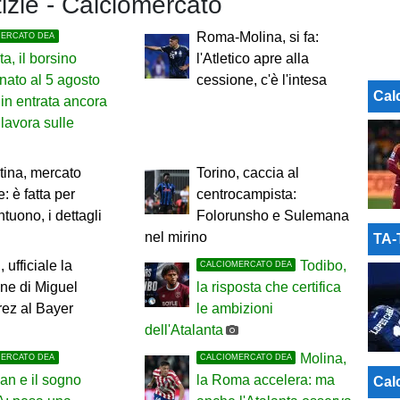
tizie - Calciomercato
Roma-Molina, si fa:
MERCATO DEA
ta, il borsino
l'Atletico apre alla
nato al 5 agosto
cessione, c'è l'intesa
Cal
in entrata ancora
 lavora sulle
tina, mercato
Torino, caccia al
e: è fatta per
centrocampista:
tuono, i dettagli
Folorunsho e Sulemana
nel mirino
TA
 ufficiale la
Todibo,
CALCIOMERCATO DEA
ne di Miguel
la risposta che certifica
rez al Bayer
le ambizioni
dell'Atalanta
Molina,
MERCATO DEA
CALCIOMERCATO DEA
n e il sogno
la Roma accelera: ma
Cal