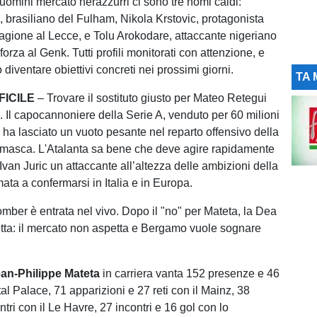
 uomini mercato nerazzurri ci sono tre nomi caldi:
 brasiliano del Fulham, Nikola Krstovic, protagonista
tagione al Lecce, e Tolu Arokodare, attaccante nigeriano
forza al Genk. Tutti profili monitorati con attenzione, e
diventare obiettivi concreti nei prossimi giorni.
TA 
FICILE
– Trovare il sostituto giusto per Mateo Retegui
e. Il capocannoniere della Serie A, venduto per 60 milioni
 ha lasciato un vuoto pesante nel reparto offensivo della
masca. L'Atalanta sa bene che deve agire rapidamente
Ivan Juric un attaccante all’altezza delle ambizioni della
ata a confermarsi in Italia e in Europa.
omber è entrata nel vivo. Dopo il "no" per Mateta, la Dea
retta: il mercato non aspetta e Bergamo vuole sognare
an-Philippe Mateta
in carriera vanta 152 presenze e 46
tal Palace, 71 apparizioni e 27 reti con il Mainz, 38
ntri con il Le Havre, 27 incontri e 16 gol con lo