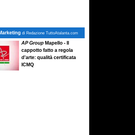
Marketing
di Redazione TuttoAtalanta.com
AP Group
Mapello - Il
cappotto fatto a regola
d'arte: qualità certificata
ICMQ