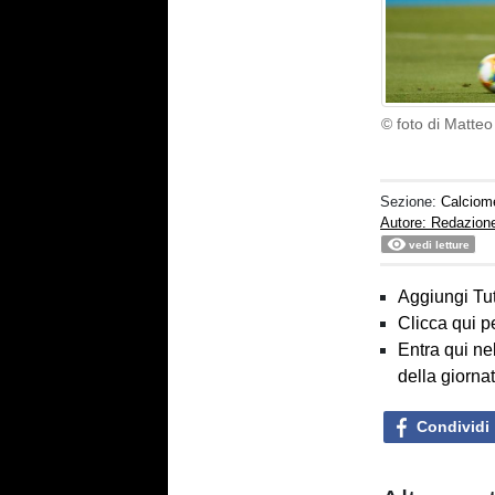
© foto di Matte
Sezione:
Calciom
Autore: Redazion
vedi letture
Aggiungi Tut
Clicca qui p
Entra qui ne
della giorna
Condividi