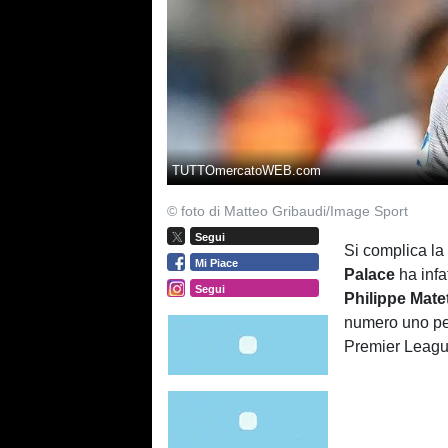
TUTTOmercatoWEB.com
© foto di Matteo Gribaudi/Image Sport
Segui
Si complica la 
Mi Piace
Palace
ha infat
Segui
Philippe Mate
numero uno per
Premier Leagu