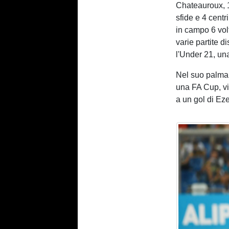
Chateauroux, 16
sfide e 4 cent
in campo 6 vol
varie partite d
l'Under 21, un
Nel suo palmar
una FA Cup, vin
a un gol di Eze