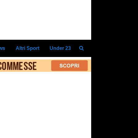
ews
Altri Sport
Under 23