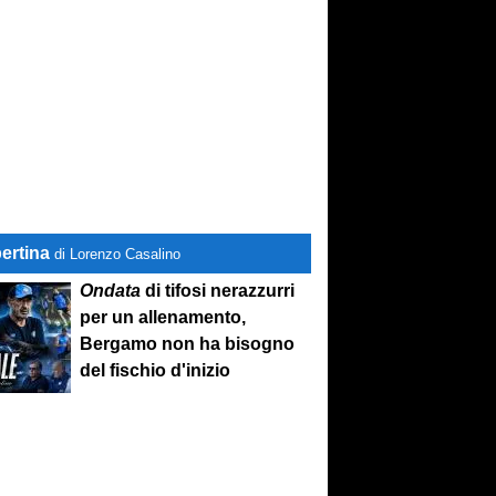
ertina
di Lorenzo Casalino
Ondata
di tifosi nerazzurri
per un allenamento,
Bergamo non ha bisogno
del fischio d'inizio