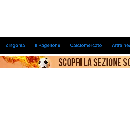
Zingonia
Il Pagellone
Calciomercato
Altre n